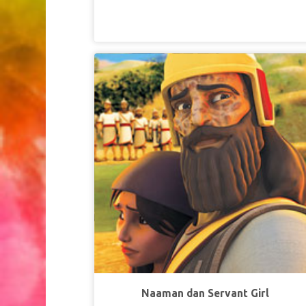
telah membangkitkan Dia dari orang mat
Kolose 2:
PELAJARAN 3 BAWA MEREKA PAD
YESU
Super Kebenaran:
Yesus memanggil ki
untuk membawa orang lain kepada-Ny
Super Ayat:
“Karena itu pergilah, jadikanl
semua bangsa murid-Ku dan baptislah mere
dalam nama Bapa dan Anak dan Roh Kudus.”
:
Matius 28:
Naaman dan Servant Girl