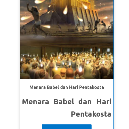
ah
children learn the blessings and rewards of
uh
faithful service.
ng
s.
ng
l!
Menara Babel dan Hari Pentakosta
Menara Babel dan Hari
Pentakosta
Chris, Joy dan Gizmo tidak bisa memahami teman