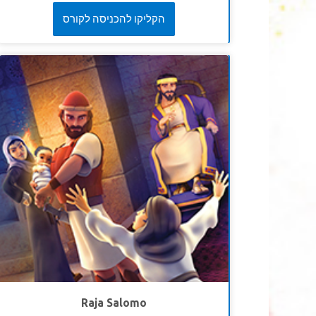
Joy merasa tertekan karena mempunyai begitu
הקליקו להכניסה לקורס
banyak tanggung jawab. Bagaimana dia bisa
menentukan mana yang paling penting?
Superbook membawa Joy, Chris dan Gizmo Babel
kuno. Menemui raja Nebukadnezar yang
memerintah orang-orang bijaksana, para peramal
dan ahli sihir memberi tahu mimpinya dan
menjelaskan artinya Jika tidak bisa berarti
mereka dibunuh! Saksikan bagaimana nabi Daniel
dapat mengetahui mimpi yang misterius tersebut,
juga artinya. Anak-anak belajar mendapatkan
hikmat yang tidak dapat mereka peroleh sendiri.
Raja Salomo