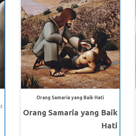
a.
mengikut Yesus, dan perempuan berdosa. Joy
ra
takjub melihat Yesus menyediakan waktu bersama
e!
orang berdosa, pemungut cukai, orang miskin, dan
yang cacat. Dia memutuskan untuk makin serupa
seperti Yesus dengan mengikuti teladan-Nya.
S!
s.
us
un
6a
U
di
Orang Samaria yang Baik Hati
s.
t.
u
Orang Samaria yang Baik
ia
Hati
h
ng