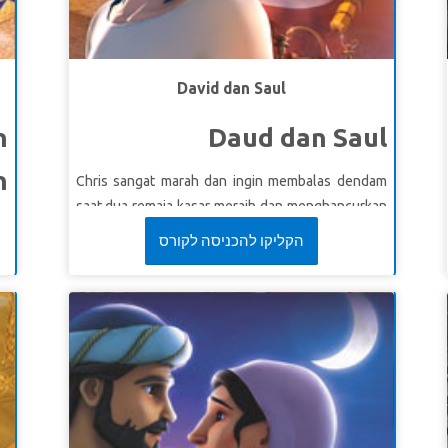
David dan Saul
n
Daud dan Saul
n
Chris sangat marah dan ingin membalas dendam
saat dua remaja kasar meraih dan menghancurkan
ng
gitar Chris. Superbook membawa Chris, Joy dan
הקליקו להכניסה לקורס
ah
Gizmo bertemu Daud, pejuang muda
pi
yangmemimpin tentara Israel pada kemenangan.
uk
Saksikan bagaimana Raja Saul berusaha
s,
membunuhnya karena iri hati, dan temukan
n
mengapa Daud memilihuntuk tidak membalas
ab
dendam, meskipun ada kesempatan yang tepat.
uh
Anak-anak belajar bahwa kemarahan dan balas
at
dendam bukanlah tujuan Allahbagi kita.