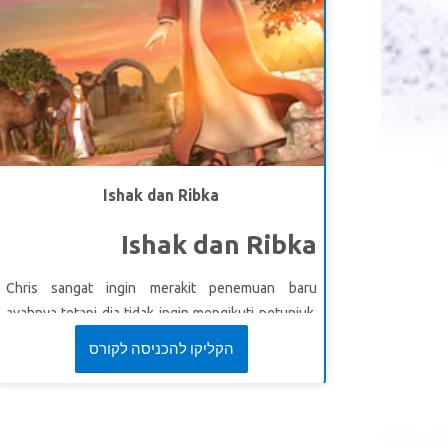
di dalam kotaIsrael! Anak-anak belajar bahwa
kasih karunia lebih bisa
menyelesaikan dibandingkan balas dendam.
Ishak dan Ribka
Ishak dan Ribka
Chris sangat ingin merakit penemuan baru
ayahnya tetapi dia tidak ingin mengikuti petunjuk.
Saat itulah keadaan menjadi sangat kacau!
הקליקו להכניסה לקורס
Superbook membawa Chris, Joy dan Gizmo ke
Hebron jaman dahulu. Di sana, Abraham
memberitahu hambanya Eliezer cara menemukan
istri untuk Ishak, anaknya. Menyaksikan Eliezer