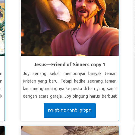
Jesus—Friend of Sinners copy 1
an
Joy senang sekali mempunyai banyak teman
an
Kristen yang baru. Tetapi ketika seorang teman
a.
lama mengundangnya ke pesta di hari yang sama
uk
dengan acara gereja, Joy bingung harus berbuat
a.
apa. Apakah boleh bergaul dengan teman-teman
הקליקו להכניסה לקורס
ya
yang belum diselamatkan? Superbook membawa
is
Joy, Chris, dan Gizmo untuk menyaksikan tiga
mu
kisah Alkitab: perumpamaan tentang perjamuan
ia
(pesta besar), Matius pemungut cukai yang