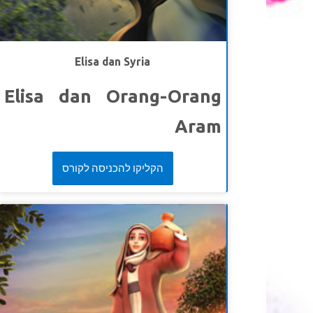
untuk anak kecil. Versi singkatnya tidak terlalu
intens.
Selain itu juga saksikan terlebih dahulu
.
Video Sejarah Alkitab dan
Video Petunjuk Jalan
Elisa dan Syria
Elisa dan Orang-Orang
Aram
Joy sangat marah ketikaseseorang mengunggah
הקליקו להכניסה לקורס
video memalukan tentang dirinya. Dia menemukan
cara yang sempurnauntuk membalasnya. Tetapi
haruskah diamelakukannya? Superbook membawa
Chris, Joy dan Gizmo menemui nabi Elisa
setelahElia, tuannya terangkat ke surga. Saksikan
bagaimana orang-orang Aram
berusahamenangkap Elisa dan apayang Elisa
lakukan setelah menjebak orang-orang tersebut