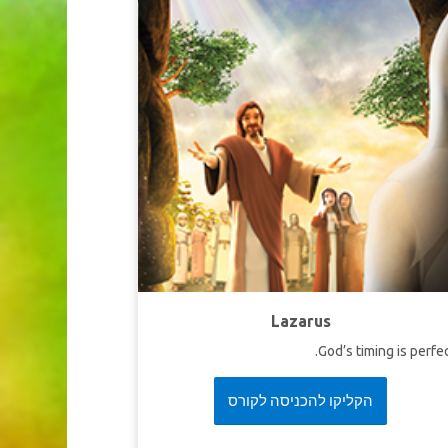
untuk menerima Yesus sebagai Juru Selamatny
Saat kembali ke masa kini, cuaca cerah, dan aca
baptisan kembali diadakan, termasuk untuk Elli
PELAJARAN 1: IKUT YESU
Super Kebenaran:
Aku memilih ikut Yesu
Super Ayat:
“Barangsiapa melayani Aku, ia har
mengikut Aku dan di mana Aku berada, di situp
pelayan-Ku akan berada.”
Yohanes 12:2
PELAJARAN 2 CIPTAAN BAR
Super Kebenaran: Aku adalah ciptaan baru 
Lazarus
dalam Kristu
God’s timing is perfec
Super Ayat:
Karena dengan Dia kam
dikuburkan dalam baptisan, dan di dalam D
הקליקו להכניסה לקורס
kamu turut dibangkitkan juga ole
kepercayaanmu kepada kerja kuasa Allah, ya