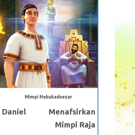
Julia. Paulus menunjukkan kepada anak-anak
bagaimana orang Kristen menderita karena
imannya, tetapi menemukan kekuatan dan
pengharapan melalui ayat Alkitab. Ketika anak-
anak kembali, Joy memiliki pandangan yang baru,
yang memberinya keberanian untuk membagikan
kasih Kristus kepada ibunya.
Mimpi Nebukadnezar
Daniel Menafsirkan
Mimpi Raja