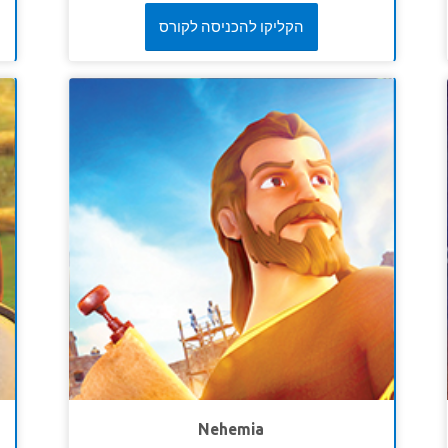
Joy sangat lapar sampai-sampai ia keberatan
i.
הקליקו להכניסה לקורס
berbagi pizza dengan beberapa anak yang
12
membutuhkan. Superbook membawa Chris, Joy
A
dan Gizmo bertemu Yesus, yang menceritakan
S
perumpamaan tentang Orang Samaria yang baik
hati. Pada kisah ini, ada seorang terluka yang
ta
tidak dipedulikan, bahkan dilewati begitu saja oleh
a.
orang sebangsanya. Justru orang asing yang
ah
mempedulikannya, ia berhenti menolong pada
ka
saat dibutuhkan.. Anak-anak belajar pentingnya
.”
mempedulikan orang lain, dan semua orang adalah
19
sesama kita.
Nehemia