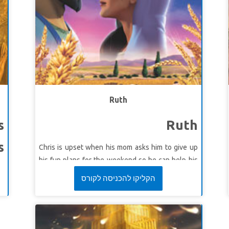
lu
* Pastikan untuk menyaksikan terlebih dahulu
n!
video kisah Alkitab untuk modul ini, karena
beberapa bagian tayangan mungkin terlalu intens
untuk anak kecil. Versi singkatnya tidak terlalu
intens.
Selain itu juga saksikan terlebih dahulu
.
Video
Sejarah Alkitab
dan
Video Petunjuk Jalan
Ruth
s
Ruth
s
Chris is upset when his mom asks him to give up
his fun plans for the weekend so he can help his
il
quirky old aunt. Who would ever want to do such
הקליקו להכניסה לקורס
wa
a thing? Superbook takes Chris, Joy and Gizmo to
el
ancient Bethlehem. They meet a young widow
ng
named Ruth who gives up her family and her
na
homeland to serve her mother-in-law, Naomi. The