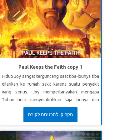
Paul Keeps the Faith copy 1
Hidup Joy sangat terguncang saat tiba-ibunya tiba
dilarikan ke rumah sakit karena suatu penyakit
yang serius. Joy mempertanyakan mengapa
Tuhan tidak menyembuhkan saja ibunya dan
bertanya-tanya apa baiknya Alkitab jika sesuatu
הקליקו להכניסה לקורס
yang begitu mengerikan terjadi. Superbook
membawa Chris, Joy, dan Gizmo ke Roma pada
saat terjadi Kebakaran Besar. Anak-anak bertemu
Rasul Paulus dan seorang gadis Kristen bernama