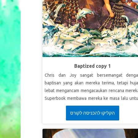
Baptized copy 1
Chris dan Joy sangat bersemangat deng
baptisan yang akan mereka terima, tetapi huj
lebat mengancam mengacaukan rencana merek
Superbook membawa mereka ke masa lalu unt
belajar tentang arti menjadi penjala manusi
הקליקו להכניסה לקורס
Superbook juga mengajak Ellie dan membawan
dalam perjalanan bersama dengan mereka. Chr
dan Joy menyaksikan bagaimana Ellie berte
Yesus untuk pertama kalinya dan menuntun d