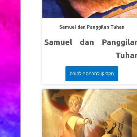
Samuel dan Panggilan Tuhan
Samuel dan Panggila
Tuha
Ketika Chris bermimpi tentang anak laki-laki ya
הקליקו להכניסה לקורס
masuk ke rumahnya, Joymenganggapnya sebu
pertanda bahwa Chris harus membantunya. Ta
Chris ragu-ragu, apakah dia terlalu kecil unt
membuat perbedaan? Superbook membawa Chri
Joy dan Gizmo untuk bertemu denga
nabiSamuel. Saksikan bagaimana ia menjaw
panggilan Tuhan saat masih kecil, lalu tumb
menjadipemimpin Israel. Anak-anak dap