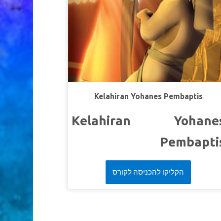
mengetahui bahwa mereka tidak pernah terla
kecil untukmelayani Tuha
Kelahiran Yohanes Pembaptis
Kelahiran Yohane
Pembapti
Joy kehilangan kesabarannya saat menjaga si kec
הקליקו להכניסה לקורס
Charlie yang sangatlincah. Superbook memba
Chris, Joy, Gizmo, dan juga si kecil Charlie ke Isra
kuno untuk menemui Zakharia dan Elisabet ya
tidak mempunyai anak dan melihat bagaima