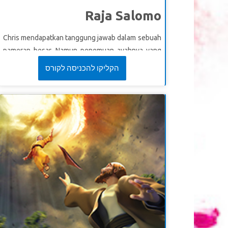
Raja Salomo
Chris mendapatkan tanggung jawab dalam sebuah
pameran besar. Namun penemuan ayahnya yang
paling penting hilang. Bisakah dia memecahkan
הקליקו להכניסה לקורס
misteri tersebut? Superbook membawa Chris, Joy,
dan Gizmo melakukan perjalanan kembali ke Israel
kuno untuk bertemu Raja Salomo. Saksikan
ketegangannya dalam menghadapi dilema yang
membingungkan, wanita manakah yang
merupakan ibu sebenarnya? Temukan cara
Salomo yang mengejutkan dalam mengungkapkan
kebenaran. Anak-anak belajar memahami hikmat
yang sejati berasal dari Tuhan.
*Pastikan untuk menyaksikan terlebih dahulu
video kisah Alkitab untuk modul ini, karena
beberapa bagian tayangan mungkin terlalu intens