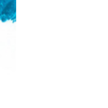
Tuhan menjawab doa mereka dengan sebu
keajaiban! Bayi laki-laki tersebut bertumb
sebagai yang dikenal YohanesPembaptis., ya
mempersiapkan jalan bagi sepupunya, Yesu
Anak-anak belajar bahwa bagi Allah tidak ada ya
mustahi