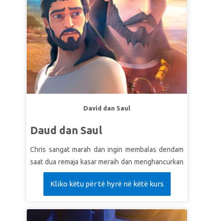
menyelesaikan dibandingkan balas dendam.
David dan Saul
Daud dan Saul
Chris sangat marah dan ingin membalas dendam
saat dua remaja kasar meraih dan menghancurkan
gitar Chris. Superbook membawa Chris, Joy dan
Kliko këtu për të hyrë në këtë kurs
Gizmo bertemu Daud, pejuang muda
yangmemimpin tentara Israel pada kemenangan.
Saksikan bagaimana Raja Saul berusaha