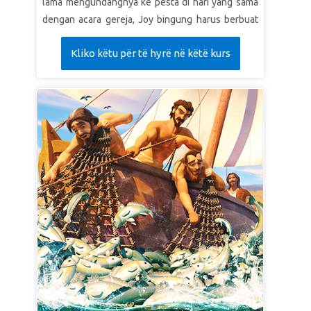
lama mengundangnya ke pesta di hari yang sama
dengan acara gereja, Joy bingung harus berbuat
apa. Apakah boleh bergaul dengan teman-teman
Kliko këtu për të hyrë në këtë kurs
yang belum diselamatkan? Superbook membawa
Joy, Chris, dan Gizmo untuk menyaksikan tiga
kisah Alkitab: perumpamaan tentang perjamuan
(pesta besar), Matius pemungut cukai yang
mengikut Yesus, dan perempuan berdosa. Joy
takjub melihat Yesus menyediakan waktu bersama
orang berdosa, pemungut cukai, orang miskin, dan
yang cacat. Dia memutuskan untuk makin serupa
seperti Yesus dengan mengikuti teladan-Nya.