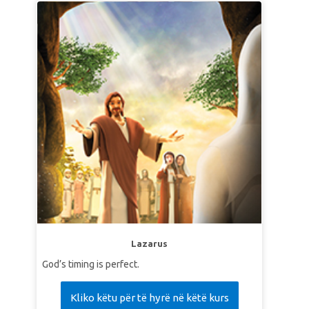
hati. Pada kisah ini, ada seorang terluka yang
tidak dipedulikan, bahkan dilewati begitu saja oleh
orang sebangsanya. Justru orang asing yang
mempedulikannya, ia berhenti menolong pada
saat dibutuhkan.. Anak-anak belajar pentingnya
mempedulikan orang lain, dan semua orang adalah
sesama kita.
Lazarus
God’s timing is perfect.
Kliko këtu për të hyrë në këtë kurs