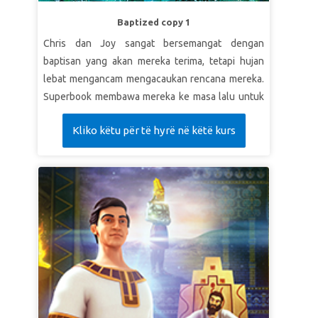
Baptized copy 1
Chris dan Joy sangat bersemangat dengan
baptisan yang akan mereka terima, tetapi hujan
lebat mengancam mengacaukan rencana mereka.
Superbook membawa mereka ke masa lalu untuk
belajar tentang arti menjadi penjala manusia.
Kliko këtu për të hyrë në këtë kurs
Superbook juga mengajak Ellie dan membawanya
dalam perjalanan bersama dengan mereka. Chris
dan Joy menyaksikan bagaimana Ellie bertemu
Yesus untuk pertama kalinya dan menuntun dia
untuk menerima Yesus sebagai Juru Selamatnya.
Saat kembali ke masa kini, cuaca cerah, dan acara
baptisan kembali diadakan, termasuk untuk Ellie!
PELAJARAN 1: IKUT YESUS!
Super Kebenaran:
Aku memilih ikut Yesus.