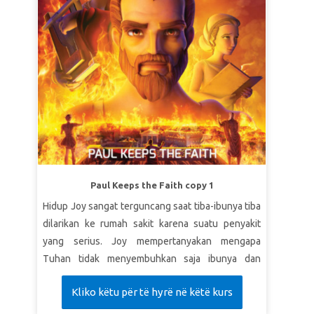
Paul Keeps the Faith copy 1
Hidup Joy sangat terguncang saat tiba-ibunya tiba
dilarikan ke rumah sakit karena suatu penyakit
yang serius. Joy mempertanyakan mengapa
Tuhan tidak menyembuhkan saja ibunya dan
bertanya-tanya apa baiknya Alkitab jika sesuatu
Kliko këtu për të hyrë në këtë kurs
yang begitu mengerikan terjadi. Superbook
membawa Chris, Joy, dan Gizmo ke Roma pada