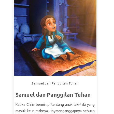
membunuhnya karena iri hati, dan temukan
mengapa Daud memilihuntuk tidak membalas
dendam, meskipun ada kesempatan yang tepat.
Anak-anak belajar bahwa kemarahan dan balas
dendam bukanlah tujuan Allahbagi kita.
* Pastikan untuk menyaksikan terlebih dahulu
video kisah Alkitab untuk modul ini, karena
beberapa bagian tayangan mungkin terlalu intens
untuk anak kecil. Versi singkatnya tidak terlalu
intens.
Selain itu juga saksikan terlebih dahulu
Video
Sejarah Alkitab
dan
Video Petunjuk Jalan
.
Samuel dan Panggilan Tuhan
Samuel dan Panggilan Tuhan
Ketika Chris bermimpi tentang anak laki-laki yang
masuk ke rumahnya, Joymenganggapnya sebuah