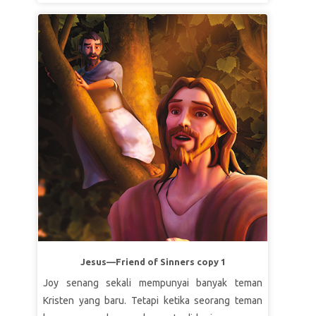
saat terjadi Kebakaran Besar. Anak-anak bertemu
Rasul Paulus dan seorang gadis Kristen bernama
Julia. Paulus menunjukkan kepada anak-anak
bagaimana orang Kristen menderita karena
imannya, tetapi menemukan kekuatan dan
pengharapan melalui ayat Alkitab. Ketika anak-
anak kembali, Joy memiliki pandangan yang baru,
yang memberinya keberanian untuk membagikan
kasih Kristus kepada ibunya.
Jesus—Friend of Sinners copy 1
Joy senang sekali mempunyai banyak teman
Kristen yang baru. Tetapi ketika seorang teman