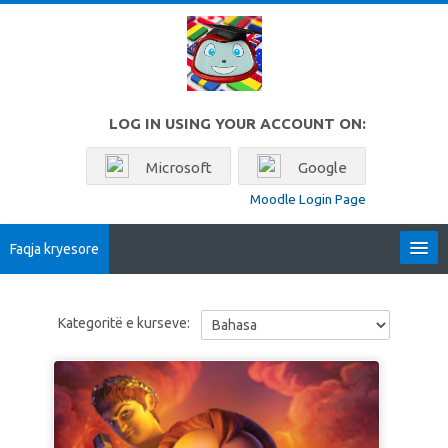
Kalo te përmajtja kryesore
LOG IN USING YOUR ACCOUNT ON:
Microsoft
Google
Moodle Login Page
Faqja kryesore
Locales
Kategoritë e kurseve:
Shqip ‎(sq)‎
Kërko
kurse
Sub