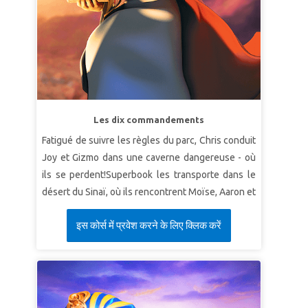
Les dix commandements
Fatigué de suivre les règles du parc, Chris conduit
Joy et Gizmo dans une caverne dangereuse - où
ils se perdent!Superbook les transporte dans le
désert du Sinaï, où ils rencontrent Moïse, Aaron et
les Israélites.Soyez témoin de l'émerveillement
इस कोर्स में प्रवेश करने के लिए क्लिक करें
alors que Dieu donne les dix commandements,
voyez les conséquences désastreuses lorsque
les gens désobéissent à ses lois, et découvrez sa
miséricorde et son amour sans faille.Les enfants
apprennent que Dieu donne à son peuple des