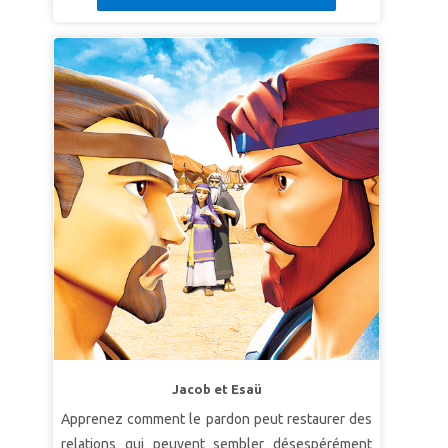
mener les Israélites hors de l'esclavage.Soyez
commandements, attachez-vous à lui, et servez-
témoins des miracles, des plaies et de la
le de tout votre cœur et de toute votre âme."
séparation de la mer Rouge ! Les enfants
Josué 22: 5b (LSG)
apprennent que lorsque Dieu est avec nous, tout
est possible !
LEÇON 1: DIEU COMPREND
Supervérité: " Dieu me voit, m'entend et me
comprend."
SuperVerset :
" J'ai sûrement vu l'oppression de
mon peuple qui est en Égypte et j'ai entendu leur
cri à cause de leurs maîtres, parce que je connais
leurs chagrins. "
Exode 3: 7 (LSG)
LEÇON 2: DIEU EST MA FORCE
Supervérité: "Dieu vaincra ma faiblesse."
Jacob et Esaü
SuperVerset:
Moïse a plaidé: «Ah ! Seigneur, je
Apprenez comment le pardon peut restaurer des
ne suis pas un homme qui ait la parole facile …
relations qui peuvent sembler désespérément