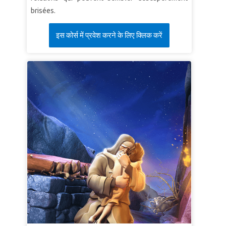
Puis le Seigneur a demandé à Moïse: «Qui a fait la
brisées.
bouche de l'homme? … N'est-ce pas moi, le
Seigneur ? Va donc! Je serai avec ta bouche et
इस कोर्स में प्रवेश करने के लिए क्लिक करें
avec sa bouche, et je vous enseignerai ce que
vous aurez à faire. "
Exode 4: 10-12 (NLT)
LEÇON 3: DIEU RACHÈTE
Supervérité: Dieu va me racheter.
SuperVerset: “Je vous affranchirai des travaux
dont vous chargent les Égyptiens, je vous
délivrerai de leur servitude, et je vous sauverai à
bras étendu.” Exode 6: 6b (LSG)