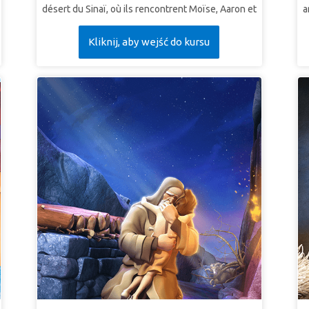
désert du Sinaï, où ils rencontrent Moïse, Aaron et
a
les Israélites.Soyez témoin de l'émerveillement
s
Kliknij, aby wejść do kursu
alors que Dieu donne les dix commandements,
c
voyez les conséquences désastreuses lorsque
m
les gens désobéissent à ses lois, et découvrez sa
t
miséricorde et son amour sans faille.Les enfants
s
apprennent que Dieu donne à son peuple des
a
règles pour sa propre protection et son bonheur!
e
LEÇON 1: AIMEZ DIEU
L
Supervérité: Dieu va me racheter.
S
Superverset: "Tu aimeras le Seigneur ton Dieu de
c
tout ton cœur, de toute ton âme et de toute ta
S
force."Deutéronome 6: 5 (LSG)
m
c
LEÇON 2: AIMEZ LES AUTRES
l
Supervérité: Dieu va me racheter.
L
SuperVerset: “Tu aimeras ton prochain comme toi-