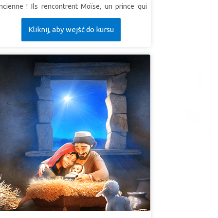
ncienne ! Ils rencontrent Moïse, un prince qui
'enfuit pour devenir un berger.Découvrez
Kliknij, aby wejść do kursu
omment Dieu l'appelle pour défier Pharaon et
ener les Israélites hors de l'esclavage.Soyez
émoins des miracles, des plaies et de la
éparation de la mer Rouge ! Les enfants
pprennent que lorsque Dieu est avec nous, tout
st possible !
EÇON 1: DIEU COMPREND
upervérité: " Dieu me voit, m'entend et me
omprend."
uperVerset :
" J'ai sûrement vu l'oppression de
on peuple qui est en Égypte et j'ai entendu leur
ri à cause de leurs maîtres, parce que je connais
eurs chagrins. "
Exode 3: 7 (LSG)
EÇON 2: DIEU EST MA FORCE