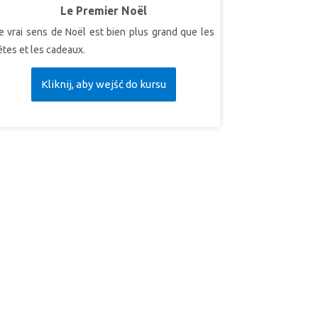
upervérité: "Dieu vaincra ma faiblesse."
Le Premier Noël
uperVerset:
Moïse a plaidé: «Ah ! Seigneur, je
e vrai sens de Noël est bien plus grand que les
e suis pas un homme qui ait la parole facile …
êtes et les cadeaux.
uis le Seigneur a demandé à Moïse: «Qui a fait la
ouche de l'homme? … N'est-ce pas moi, le
Kliknij, aby wejść do kursu
eigneur ? Va donc! Je serai avec ta bouche et
vec sa bouche, et je vous enseignerai ce que
ous aurez à faire. "
Exode 4: 10-12 (NLT)
EÇON 3: DIEU RACHÈTE
upervérité: Dieu va me racheter.
uperVerset: “Je vous affranchirai des travaux
ont vous chargent les Égyptiens, je vous
élivrerai de leur servitude, et je vous sauverai à
ras étendu.” Exode 6: 6b (LSG)