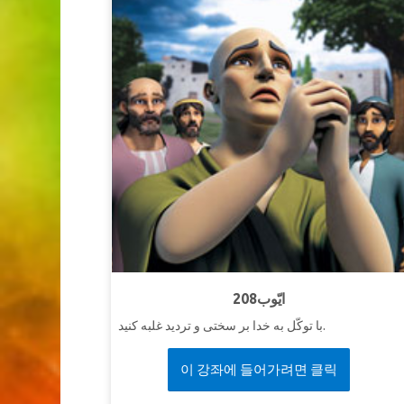
208ایّوب
با توکّل به خدا بر سختی و تردید غلبه کنید.
이 강좌에 들어가려면 클릭