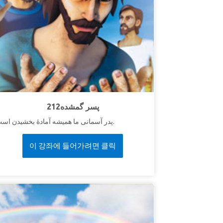
212پسر گمشده
پدر آسمانی ما همیشه آمادهٔ‌ بخشیدن است.
이 강좌에 들어가려면 클릭