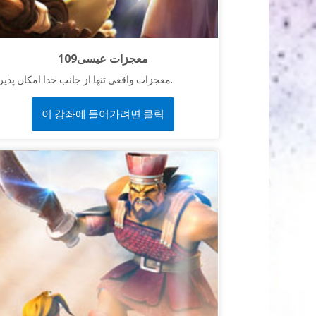
109معجزات عیسی
معجزات واقعی تنها از جانب خدا امکان پذیره.
이 강좌에 들어가려면 클릭