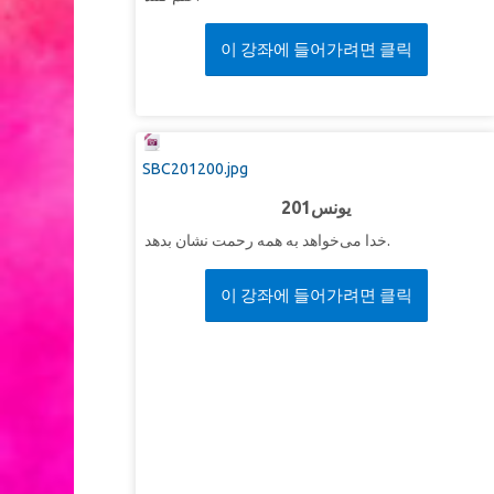
이 강좌에 들어가려면 클릭
SBC201200.jpg
201یونس
خدا می‌خواهد به همه رحمت نشان بدهد.
이 강좌에 들어가려면 클릭