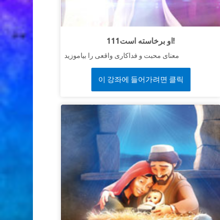
111او برخاسته است!
معنای محبت و فداکاری واقعی را بیاموزید
이 강좌에 들어가려면 클릭