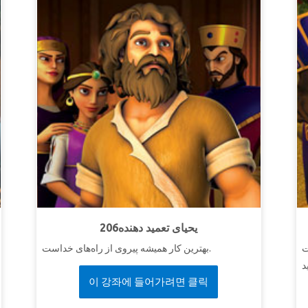
206یحیای تعمید دهنده
ت
بهترین کار همیشه پیروی از راه‌های خداست.
د
이 강좌에 들어가려면 클릭