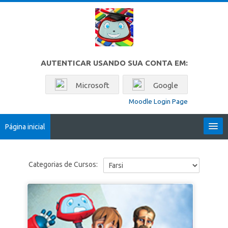
Ir para o conteúdo principal
AUTENTICAR USANDO SUA CONTA EM:
Microsoft
Google
Moodle Login Page
Página inicial
Locales
Categorias de Cursos:
Português - Brasil ‎(pt_br)‎
Buscar
cursos
Env