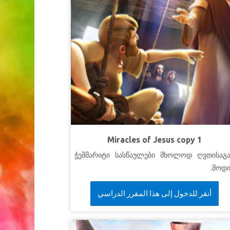
Miracles of Jesus copy 1
ჭეშმარიტი სასწაულები მხოლოდ ღვთისაგა
მოდი
أنقر للدخول إلى هذا المقرر الدراسي