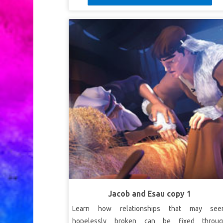
Jacob and Esau copy 1
Learn how relationships that may see
hopelessly broken can be fixed throu