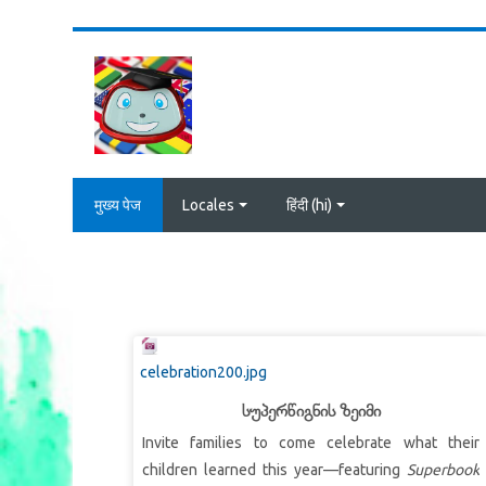
छोड़ कर मुख्य सामग्री पर जाएं
मुख्य पेज
Locales
हिंदी ‎(hi)‎
celebration200.jpg
სუპერწიგნის ზეიმი
Invite families to come celebrate what their
children learned this year—featuring
Superbook