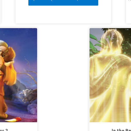
py 2
In the B