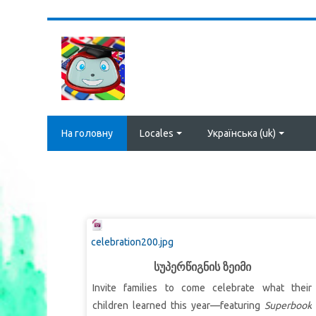
Перейти до головного вмісту
На головну
Locales
Українська ‎(uk)‎
celebration200.jpg
სუპერწიგნის ზეიმი
Invite families to come celebrate what their
children learned this year—featuring
Superbook