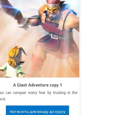
A Giant Adventure copy 1
ou can conquer every fear by trusting in the
ord.
Натисніть для входу до курсу