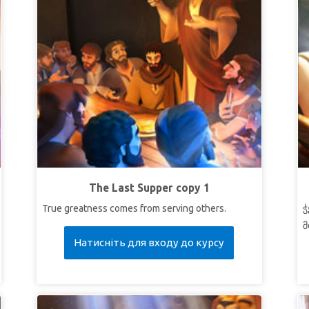
The Last Supper copy 1
True greatness comes from serving others.
ჭ
მ
Натисніть для входу до курсу