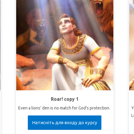
Roar! copy 1
Even a lions’ den is no match for God’s protection.
Y
L
Натисніть для входу до курсу