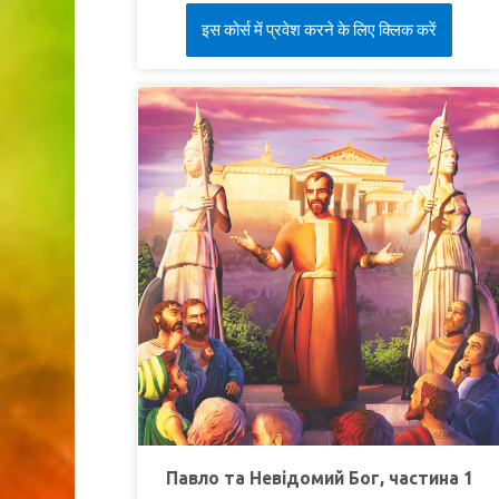
дивовижну Обітницю!
इस कोर्स में प्रवेश करने के लिए क्लिक करें
УРОК 2: З УСІЄЮ ЛЕПТОЮ
СуперІстина:
Я віддам насамперед
Богові.
СуперВірш:
"
Шануй Господа із маєтку свого, і з
початку всіх плодів своїх"
(Приповісті 3:9).
УРОК 3: НАЙКРАЩИЙ ПОДАРУНОК
СуперІстина:
Бог дав нам першим.
СуперВірш:
"
Той же, Хто Сина Свого не
пожалів, але видав Його за всіх нас, – як же не
дав би Він нам із Ним івсього?"
(До римлян
8:32).
Павло та Невідомий Бог, частина 1