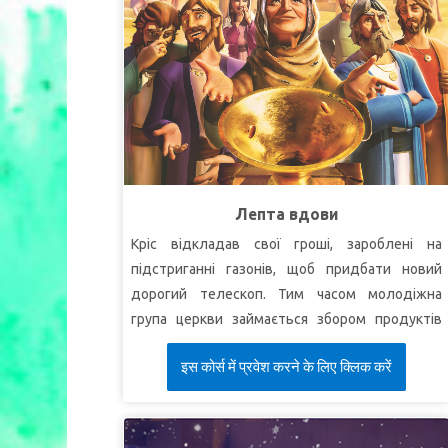
Лепта вдови
Кріс відкладав свої гроші, зароблені на
підстриганні газонів, щоб придбати новий
дорогий телескоп. Тим часом молодіжна
група церкви займається збором продуктів
харчування. Кріс вагається між тим, щоб
इस कोर्स में प्रवेश करने के लिए क्लिक करें
пожертвувати гроші на підтримку
продовольчого збору, або ж дотриматися
свого плану – купити телескоп.
Суперкнига відправляє Кріса, Джой та Робіка