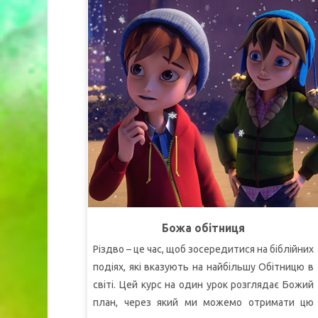
до Єрусалимського храму. На їхніх очах вдова
робить пожертву до храмової скарбниці. Ісус
зауважує, що ця бідна жінка дала більше, ніж
інші заможні жертводавці, які віддали лише
крихітну частину зі своїх надлишків. Це змушує
Кріса переосмислити своє ставлення до того,
щоб давати десятину своїй церкві.
Повернувшись додому, Кріс бореться зі своїм
рішенням, але врешті-решт вирішує, що, як і
вдова, він з радістю пожертвує всі свої гроші
на церковну місію.
УРОК 1: БЕЗ ПРИМУСУ
Божа обітниця
СуперІстина:
Я буду давати з радістю.
Різдво – це час, щоб зосередитися на біблійних
СуперВірш:
"
Нехай кожен дає, як серце йому
подіях, які вказують на найбільшу Обітницю в
призволяє, не в смутку й не з примусу, бо Бог
світі. Цей курс на один урок розглядає Божий
любить того, хто з радістю дає!"
(2 до коринтян
план, через який ми можемо отримати цю
9:7).