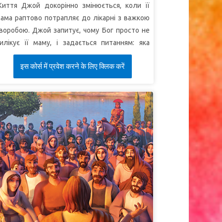
иття Джой докорінно змінюється, коли її
ізнали Його.
ама раптово потрапляє до лікарні з важкою
уперВірш:
"Щоб Бога шукали вони, чи Його
воробою. Джой запитує, чому Бог просто не
е відчують і не знайдуть, хоч Він недалеко від
илікує її маму, і задається питанням: яка
ожного з нас"
(Дії 17:27).
ористь від Біблії, коли відбувається щось
इस कोर्स में प्रवेश करने के लिए क्लिक करें
аке жахливе. Суперкнига переносить дітей
о Риму під час Великої пожежі. Діти
знайомляться з апостолом Павлом і
ристиянкою Юлією. Павло показує дітям, як
ристияни страждали за свою віру, але
находили силу й надію в Святому Письмі.
оли діти повертаються, у Джой з’являється
ова перспектива, що дає їй сміливість
оділитися любов’ю Христа зі своєю мамою.
УРОК 1. Переможець у
Христі