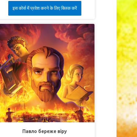
ебе через творіння у грандіозному фіналі цієї
इस कोर्स में प्रवेश करने के लिए क्लिक करें
вочастинної пригоди, та навчаються
ілитися з іншими своїм свідченням про те,
о Бог є реальним.
УРОК 1: ГАРНИЙ ПОЧАТОК
уперІстина:
Справжня мудрість починається
 пізнання Бога.
СуперВірш:
"Страх Господній початок
ремудрости, а пізнання Святого це розум"
Приповісті 9:10).
РОК 2: ВСЕ ЧЕРЕЗ НЬОГО
уперІстина:
Все існує завдяки Богу.
уперВірш:
"Бо ми в Нім живемо, і рухаємось,
 існуємо..."
(Дії 17:28).
УРОК 3: ШУКАТИ І ЗНАХОДИТИ
Павло береже віру
уперІстина:
Бог хоче, щоб усі знайшли і