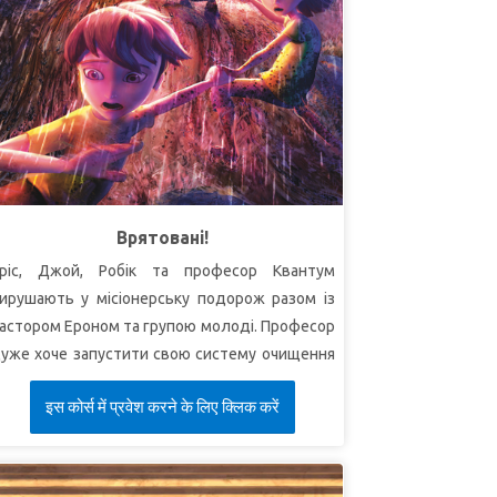
Врятовані!
ріс, Джой, Робік та професор Квантум
ирушають у місіонерську подорож разом із
астором Ероном та групою молоді. Професор
уже хоче запустити свою систему очищення
оди до настання ночі та до приходу шторму.
इस कोर्स में प्रवेश करने के लिए क्लिक करें
ріс і Джой мчать на Робіко-Треку 8000, щоб
оставити прісну воду до табору. Дорогою
іти зустрічають маленького хлопчика на ім'я
атео. Раптово з'являється Суперкнига та