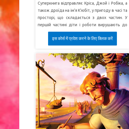
Суперкнига відправляє Кріса, Джой і Робіка, а
також дроїда на ім'я К'юбіт, у пригоду в часі та
просторі, що складається з двох частин. У
першій частині діти і роботи вирушають до
Афін, де апостол Павло кидає виклик людям,
इस कोर्स में प्रवेश करने के लिए क्लिक करें
які вірять у багатьох богів, включно з
невідомим Богом. Діти починають розуміти, як
розповідати іншим про єдиного істинного
Бога!
УРОК 1: ЧИ Є ДОСТАТНЬО ДОКАЗІВ?
СуперІстина:
Творіння – доказ існування
невидимого Бога.
СуперВірш:
"Небо звіщає про Божую славу, а
про чин Його рук розказує небозвід"
(Псалом
18:2).
УРОК 2: ЗАХИЩАЙТЕ СВОЮ ВІРУ