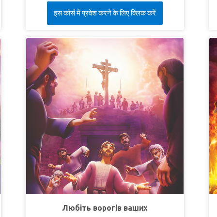
дітей до Єрусалиму після воскресіння Христа.
С
इस कोर्स में प्रवेश करने के लिए क्लिक करें
Кріс і Робік чують, як люди кажуть, що тіло
д
Ісуса вкрали Його послідовники. Коли Кріс не
д
погоджується, його заарештовують римські
щ
солдати, яких підкупив Каяфа, щоб приховати
правду. Кріс і Робік втікають, і їм допомагає
С
учень Хома. Тим часом Джой йде з Клеопою та
з
його супутником дорогою до Еммаусу. Вони
зустрічають незнайомця, який пояснює, як у
п
Писанні була передбачена смерть Месії. Ісус
(
з'являється Своїм учням і наказує їм йти по
всьому світу і свідчити про свою віру. Хома
У
наполягає, що він не повірить, що Ісус живий,
С
якщо не торкнеться ран Господа власними
С
руками. Коли Ісус знову з’являється і Хома
і
нарешті вірить, Суперкнига повертає дітей у їх
час. Кріс знову намагається свідчити тим
самим дітям і бачить обнадійливі результати.
Любіть ворогів ваших
С