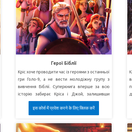
Герої Біблії
Кріс хоче проводити час із героями з останньої
К
гри Голо-9, а не вести молодіжну групу з
в
вивчення Біблії. Суперкнига вперше за всю
п
історію забирає Кріса і Джой, залишивши
д
шокованого Робіка вдома!
в
इस कोर्स में प्रवेश करने के लिए क्लिक करें
Робік відчайдушно намагається визначити,
К
куди Суперкнига забрала Кріса і Джой, і знайти
д
спосіб повернути їх! Кріс і Джой знову
д
зустрічають біблійних героїв: Ноя, Ісуса Навина
М