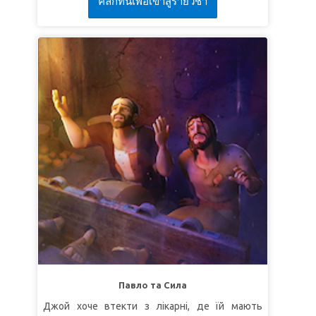
คลิกที่นี่เพื่อเข้าสู่รายวิชา
шкільним черговим до Ізраїлю першого
століття. Там вони зустрічаються з апостолом
Петром і Корнилієм, офіцером римської армії, –
двома людьми, які мають мало спільного, аж
поки вони удвох не отримують дивовижні
видіння від Господа. Діти дізнаються, що у
Бога немає улюбленців і спасіння дається всім!
УРОК 1 НЕМАЄ УЛЮБЛЕНЦІВ
СуперІстина:
У Бога немає улюбленців.
СуперВірш:
"
Нема юдея, ні грека, нема раба,
ані вільного, нема чоловічої статі, ані жіночої,
бо всі ви один у Христі Ісусі!
" (До галатів 3:28).
УРОК 2 ОЧИЩЕНІ ВІД ГРІХА
СуперІстина:
Ісус очищає нас від усякого гріха.
СуперВірш:
"
Коли ми свої гріхи визнаємо, то
Павло та Сила
Він вірний та праведний, щоб гріхи нам
Джой хоче втекти з лікарні, де їй мають
простити, та очистити нас від неправди