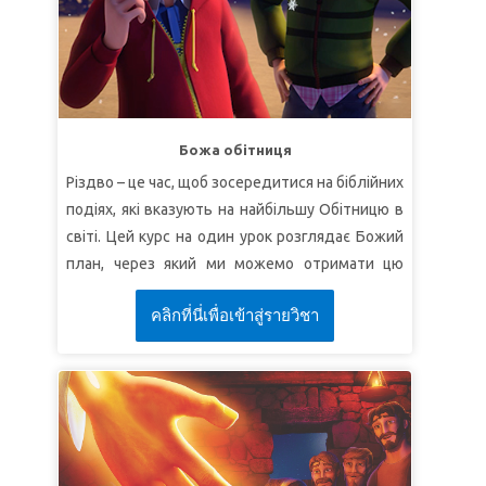
неї та має силу, щоб чудесним чином
врятувати Свій народ. Після повернення діти
починають молитися і стають свідками
справжнього дива: камінь прокочується повз
будинок Матео. Буря нарешті вщухає, і
місіонерська група служить місцевим
Божа обітниця
жителям.
Різдво – це час, щоб зосередитися на біблійних
подіях, які вказують на найбільшу Обітницю в
світі. Цей курс на один урок розглядає Божий
план, через який ми можемо отримати цю
дивовижну Обітницю!
คลิกที่นี่เพื่อเข้าสู่รายวิชา