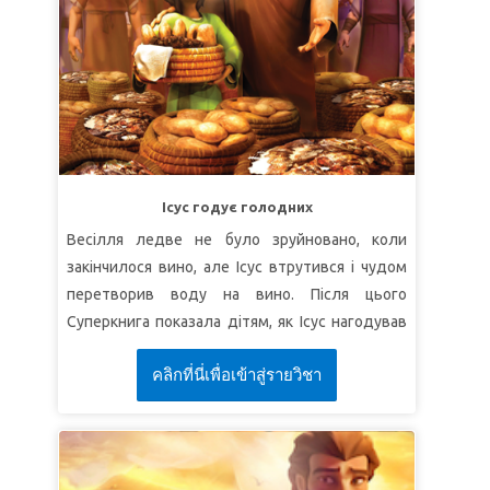
молиться зі своєю мамою, тому що двері її
серця знову починають відкриватися для
Бога.
УРОК 1: ПОШЛИ МЕНЕ!
СуперІстина:
Бог шукає Собі вірних
посланців.
СуперВірш:
"
І почув я голос Господа, що
Ісус годує голодних
говорив: Кого Я пошлю, і хто піде для Нас? А я
Весілля ледве не було зруйновано, коли
відказав: Ось я, пошли Ти мене!"
(Ісая 6:8).
закінчилося вино, але Ісус втрутився і чудом
перетворив воду на вино. Після цього
УРОК 2: ПОВЕРНУТИ ВІДПРАВНИКУ
Суперкнига показала дітям, як Ісус нагодував
СуперІстина:
Бог хоче, щоб усі повернулися
більше п’яти тисяч чоловік, коли примножив
до Нього.
คลิกที่นี่เพื่อเข้าสู่รายวิชา
кілька хлібів та рибин.
СуперВірш:
"
Бо так промовляє Господь, Бог,
УРОК 1: РОБІТЬ УСЕ, ЩО ВІН ПРОСИТЬ
Святий Ізраїлів: Коли ви навернетесь та
спочинете, то врятовані будете"
(Ісая 30:15а).
СуперІстина:
Я буду довіряти Ісусу і робити
те, що Він просить.
УРОК 3: ТІЛЬКИ НА БОГА