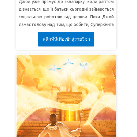
Джой уже прямує до аквапарку, коли раптом
СуперІстина:
Ісус прийшов, щоб спасти нас.
дізнається, що її батьки сьогодні займаються
СуперВірш:
"
Бо Бог не послав Свого Сина на
соціальною роботою від церкви. Поки Джой
світ, щоб Він світ засудив, але щоб через Нього
ламає голову над тим, що робити, Суперкнига
світ спасся"
(Від Івана 3:17).
переносить дітей до стародавнього Єгипту.
คลิกที่นี่เพื่อเข้าสู่รายวิชา
Діти знайомляться із Маріям, яка допомагає
УРОК 2: БЕЗ ВИНЯТКІВ
своїй родині сховати молодшого брата від
СуперІстина:
Ми повинні народитися
єгиптян.
згори.
УРОК 1: У БЕЗПЕЦІ ПІД БОЖОЮ
СуперВірш:
"
Ісус відповів і до нього сказав:
ОПІКОЮ
Поправді, поправді кажу Я тобі: Коли хто не
народиться згори, то не може побачити Божого
СуперІстина:
Я у безпеці під Божою опікою.
Царства"
(Від Івана 3:3).
СуперВірш:
"В
ірою Мойсей, як родився,
переховувався батьками своїми три місяці, бо
УРОК 3: ЖИВЕ ВСЕРЕДИНІ
вони бачили, що гарне дитя, і не злякались
СуперІстина:
Божий Дух живе в мені.
наказу царевого"
(
До євреїв 11:23).
СуперВірш:
"
І дам вам нове серце, і нового
УРОК 2: ЗА ПРИЗНАЧЕННЯМ
духа дам у ваше нутро"
(Єзекіїль 36:26а).
СуперІстина:
У Бога є план і призначення для