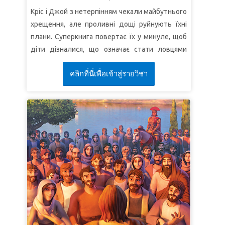
загороди, та й силуй прийти, щоб наповнився
Кріс і Джой з нетерпінням чекали майбутнього
дім мій"
(Від Луки 14:23).
хрещення, але проливні дощі руйнують їхні
плани. Суперкнига повертає їх у минуле, щоб
УРОК 2: РАДІ ВСІМ!
діти дізналися, що означає стати ловцями
СуперІстина:
Ісус прийшов заради грішників.
людей. Суперкнига також бере в подорож
СуперВірш:
"Бо Я не прийшов кликати
คลิกที่นี่เพื่อเข้าสู่รายวิชา
Еллі. Кріс і Джой бачать, як Еллі вперше
праведних, але грішників до покаяння"
(Від
зустрічає Ісуса, і допомагають їй прийняти
Матвія 9:13).
Його як свого Спасителя. Повернувшись
додому, діти бачать, що погода прояснилася і
УРОК 3: ІСУС – ДРУГ ГРІШНИКІВ
церемонія хрещення відбудеться, тепер
СуперІстина:
Я буду другом грішників.
включно з Еллі!
СуперВірш:
"Кому ж мало прощається, такий
мало любить"
(Від Луки 7:47б).
УРОК 1: ЙТИ ЗА ІСУСОМ!
СуперІстина:
Я буду йти за Ісусом.
СуперВірш:
"Як хто служить Мені, хай іде той
за Мною, і де Я, там буде й слуга Мій"
(Від Івана
12:26a).