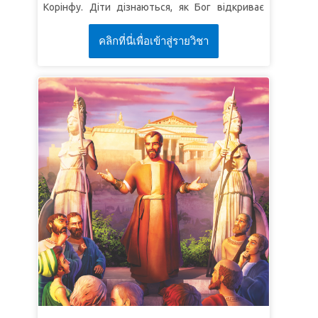
СуперВірш:
"Та ви приймете силу, як Дух
Корінфу. Діти дізнаються, як Бог відкриває
Святий злине на вас, і Моїми ви свідками
Себе через творіння у грандіозному фіналі цієї
будете в Єрусалимі, і в усій Юдеї та в Самарії,
คลิกที่นี่เพื่อเข้าสู่รายวิชา
двочастинної пригоди, та навчаються
та аж до останнього краю землі"
(Дії 1:8).
ділитися з іншими своїм свідченням про те,
що Бог є реальним.
УРОК 2: БЕЗ СУМНІВІВ
УРОК 1: ГАРНИЙ ПОЧАТОК
СуперІстина: Я буду вірити в Ісуса.
СуперВірш:
"Промовляє до нього Ісус: Тому
СуперІстина:
Справжня мудрість починається
ввірував ти, що побачив Мене? Блаженні, що
з пізнання Бога.
не бачили й увірували!"
(Від Івана 20:29).
СуперВірш:
"Страх Господній початок
премудрости, а пізнання Святого це розум"
УРОК 3: НЕОБМЕЖЕНИЙ ДОСВІД
(Приповісті 9:10).
СуперІстина: Ісус хоче, щоб ми пізнавали Його.
УРОК 2: ВСЕ ЧЕРЕЗ НЬОГО
СуперВірш:
"Хто заповіді Мої має та їх зберігає,
той любить Мене. А хто любить Мене, то
СуперІстина:
Все існує завдяки Богу.
полюбить його Мій Отець, і Я полюблю Його, і
СуперВірш:
"Бо ми в Нім живемо, і рухаємось,
об'явлюсь йому Сам"
(Від Івана 14:21).
і існуємо..."
(Дії 17:28).
УРОК 3: ШУКАТИ І ЗНАХОДИТИ