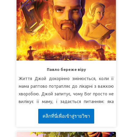
мудрості, щоб показувати своїм прикладом
Христа.
УРОК 1: ВІДСУТНІСТЬ СТРАХУ
СуперІстина:
Ніщо не може відділити мене
від Бога.
СуперВірш:
"Ні вишина, ні глибина, ані інше яке
створіння не зможе відлучити нас від любови
Божої, яка в Христі Ісусі, Господі нашім!"
(До
римлян 8:39).
Павло береже віру
Життя Джой докорінно змінюється, коли її
УРОК 2: ПРАВИЛЬНА РЕАКЦІЯ
мама раптово потрапляє до лікарні з важкою
СуперІстина:
Я відповім з любов'ю, як Ісус.
хворобою. Джой запитує, чому Бог просто не
СуперВірш:
"А Я вам кажу: Любіть ворогів
вилікує її маму, і задається питанням: яка
своїх, ...і моліться за тих, хто вас переслідує"
користь від Біблії, коли відбувається щось
(Від Матвія 5:44).
คลิกที่นี่เพื่อเข้าสู่รายวิชา
таке жахливе. Суперкнига переносить дітей
УРОК 3: ВІЧНА ЛЮБОВ
до Риму під час Великої пожежі. Діти
знайомляться з апостолом Павлом і
СуперІстина:
Ісус зазнав переслідувань, щоб