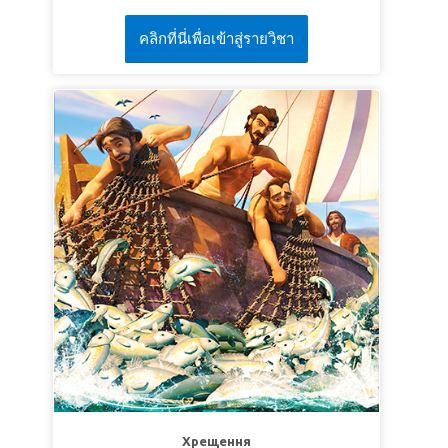
знаючи, що досвідчення вашої віри дає
що робити. Чи варто їй гуляти з неспасеними
терпеливість"
(Якова 1:2-3).
คลิกที่นี่เพื่อเข้าสู่รายวิชา
друзями? Суперкнига відправляє Джой, Кріса
УРОК 3. Будьте відважні
та Робіка стати свідками трьох біблійних
СуперІстина:
Я буду підбадьорювати і
історій: притчі про велике свято (бенкет),
допомагати іншим, тому що Ісус допомагає
покликання Матвія-митника та історії про
мені.
жінку, які спіймали в гріху. Джой дивується,
СуперВірш:
"Страждання зазнаєте в світі, але
коли Ісус проводить час з грішниками,
будьте відважні: Я світ переміг!"
(Від Івана
митниками, бідними та людьми з
16:33б).
обмеженими можливостями. Вона вирішує
стати більш схожою на Ісуса, наслідуючи Його
приклад.
УРОК 1: БЕЗ ПРИМУСУ
СуперІстина:
Ісус запрошує всіх прийти до Нього.
СуперВірш:
Хрещення
"І
сказав пан рабові: Піди на дороги й на