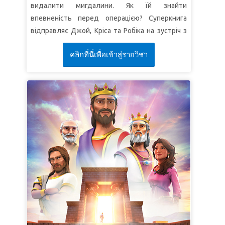
видалити мигдалини. Як їй знайти
всілякої"
(1 Івана 1:9).
впевненість перед операцією? Суперкнига
УРОК 3: СПАСІННЯ ДЛЯ ВСІХ!
відправляє Джой, Кріса та Робіка на зустріч з
Павлом та Силою, які виганяють злого духа з
СуперІстина:
Спасіння для всіх.
คลิกที่นี่เพื่อเข้าสู่รายวิชา
ворожки. Діти побачать, як Павло та Сила
СуперВірш:
"
Злинув Святий Дух на всіх, хто
реагують на те, коли їх б’ють і кидають у
слухав слова"
(Діяння 10:44б).
в’язницю за покору Богу, та стануть свідками
дива, коли землетрус звільняє їх, а тюремник
стає спасенним! Діти дізнаються секрет того,
як бути задоволеним у кожній ситуації.
*Обов’язково перегляньте відео з біблійної
історії для цього курсу, оскільки деякі образи
можуть бути занадто приголомшливими для
маленьких дітей. Скорочений варіант менш
приголомшливий. Також попередньо
перегляньте відео "Біблійні факти" та
"Знамення".
УРОК 1: ЗВІЛЬНЕНИЙ У ХРИСТІ