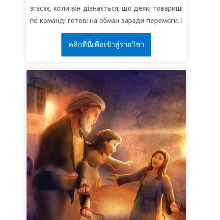
святих"
(До ефесян 1:18).
згасає, коли він дізнається, що деякі товариші
УРОК 3: СВІТЛО ДЛЯ СВІТУ
по команді готові на обман заради перемоги. І
вони хочуть, щоб Кріс допоміг їм в цьому! Кріс
СуперІстина:
Ісус – світло для світу.
คลิกที่นี่เพื่อเข้าสู่รายวิชา
опинився у скрутному становищі! Суперкнига
СуперВірш:
"І життя було в Нім, а життя було
відправляє дітей на зустріч з Калевом, Ісусом
Світлом людей. А Світло у темряві світить, і
Навином та десятьма іншими розвідниками,
темрява не обгорнула його"
(Івана 1:4–5).
яких Мойсей послав оглянути землю Ханаану,
яку Господь обіцяв ізраїльтянам.
УРОК 1: ЖИВИ ВІРОЮ
СуперІстина:
Я буду жити згідно з тим, у що
вірю, а не з тим, що бачу.
СуперВірш:
“З нами Господь, не бійтеся
їх!"
(Числа 14:9б).
УРОК 2 БИТВА НАЛЕЖИТЬ ГОСПОДУ
СуперІстина:
Битва належить Господу.
СуперВірш:
"Але в цьому всьому ми