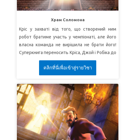
СуперІстина:
Божий Дух направляє мене та
дає мені силу.
Храм Соломона
СуперВірш:
"Коли духом живемо, то й духом
Кріс у захваті від того, що створений ним
ходімо!"
(До галатів 5:25).
робот братиме участь у чемпіонаті, але його
власна команда не вирішила не брати його!
УРОК 2: РАДІСНИЙ І ЗАДОВОЛЕНИЙ
Суперкнига переносить Кріса, Джой і Робіка до
СуперІстина:
Я буду радісний і задоволений.
стародавнього Єрусалиму. Там вони
СуперВірш:
"
Подяку складайте за все, бо така
คลิกที่นี่เพื่อเข้าสู่รายวิชา
зустрічають царя Давида, який планує
Божа воля про вас у Христі Ісусі"
(1 до солунян
побудувати дивовижний Храм, але його
5:18).
зупиняє Бог. Натомість Давид споряджає
УРОК 3: ЛИШЕ ВІР
свого сина Соломона на виконання цього
грандіозного завдання. Діти дізнаються, що
СуперІстина:
Ми спасаємося вірою в Ісуса.
бути частиною Божого задуму – це найкращий
СуперВірш:
"Віруй в Господа Ісуса, і будеш
план!
спасений ти сам та твій дім"
(Діяння 16:31).
УРОК 1 БОЖІ ШЛЯХИ
СуперІстина:
Божі шляхи вище наших.