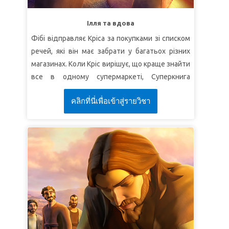
перемагаємо Тим, Хто нас полюбив"
(До
римлян 8:37).
Ілля та вдова
УРОК 3 БОГ ДОТРИМУЄТЬСЯ СВОЇХ
Фібі відправляє Кріса за покупками зі списком
ОБІЦЯНОК.
речей, які він має забрати у багатьох різних
магазинах. Коли Кріс вирішує, що краще знайти
СуперІстина:
Бог вірний Своїм обіцянкам.
все в одному супермаркеті, Суперкнига
СуперВірш:
"
А ви будете знати всім своїм
відправляє дітей у подорож. Вони проводять
серцем та всією своєю душею, що не відпало
คลิกที่นี่เพื่อเข้าสู่รายวิชา
час з Іллею при потоці Керіт і йдуть з ним до
ані одне слово зо всіх тих добрих слів, що про
Сарепти.
вас говорив був Господь, Бог ваш, усе збулося
вам, не відпало з нього ані одне слово"
(Ісус
УРОК 1: ПОВНА ДОВІРА
Навин 23:14).
СуперІстина:
Я буду довіряти Богу і
слухатимусь Його.
СуперВірш:
"Надійся на Господа всім своїм
серцем, а на розум свій не
покладайся!"
(Приповісті 3:5).
УРОК 2 ДІЛІТЬСЯ З ІНШИМИ