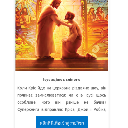
сила молитви може призвести до чудесних
змін.
УРОК 1 ПРОДОВЖУЙТЕ МОЛИТИСЯ!
СуперІстина:
Молитва дає результати.
СуперВірш:
"Отож, у в'язниці Петра стерегли,
а Церква ревно молилася Богові за нього"
(Дії
12:5).
УРОК 2: ДАВАЙТЕ ЩЕДРО
СуперІстина:
Я щедро даватиму те, що маю.
СуперВірш:
"Та промовив Петро: Срібла й
Ісус зцілює сліпого
золота в мене нема, але що я маю, даю тобі: У
Коли Кріс йде на церковне різдвяне шоу, він
Ім'я Ісуса Христа Назарянина устань та й
починає замислюватися: чи є в Ісусі щось
ходи!"
(Дії 3:6).
особливе, чого він раніше не бачив?
УРОК 3 ХРИСТОС ПЕРЕМІГ
Суперкнига відправляє Кріса, Джой і Робіка,
щоб вони побачили різні способи, якими Ісус
СуперІстина:
Ісус переміг світ.
คลิกที่นี่เพื่อเข้าสู่รายวิชา
зцілював сліпих людей – фізично й духовно.
СуперВірш:
"Тіштесь надією, утиски терпіть,