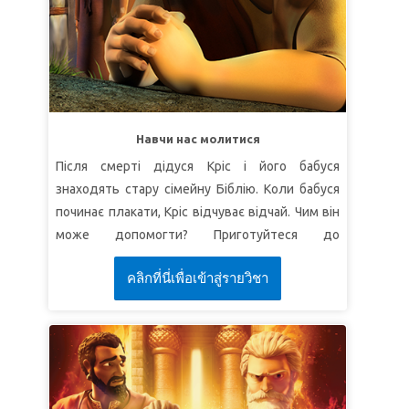
СуперІстина:
Я буду ділитися з іншими
людьми тим, що маю.
СуперВірш:
"Давайте і дадуть вам; мірою
доброю, натоптаною, струснутою й
переповненою вам у подолок дадуть"
(Луки
6:38а).
Навчи нас молитися
УРОК 3: БОГ ДБАЄ
Після смерті дідуся Кріс і його бабуся
знаходять стару сімейну Біблію. Коли бабуся
СуперІстина:
Бог дає мені все, що мені
починає плакати, Кріс відчуває відчай. Чим він
потрібне.
може допомогти? Приготуйтеся до
СуперВірш:
"А мій Бог нехай виповнить вашу
захопливої пригоди, в якій Суперкнига
всяку потребу за Своїм багатством у Славі, у
คลิกที่นี่เพื่อเข้าสู่รายวิชา
відправить Кріса, Джой та Робіка в часи Нового
Христі Ісусі"
(До филип'ян 4:19).
Заповіту. Станьте свідками дива, коли Ісус
преобразиться на вершині гори. Побачте, як
Він навчає учнів молитися з вірою і виганяти
бісів! Діти дізнаються, що молитва "Отче наш"
і сьогодні залишається досконалим