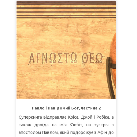
погоджується, його заарештовують римські
солдати, яких підкупив Каяфа, щоб приховати
правду. Кріс і Робік втікають, і їм допомагає
учень Хома. Тим часом Джой йде з Клеопою та
його супутником дорогою до Еммаусу. Вони
зустрічають незнайомця, який пояснює, як у
Писанні була передбачена смерть Месії. Ісус
з'являється Своїм учням і наказує їм йти по
всьому світу і свідчити про свою віру. Хома
наполягає, що він не повірить, що Ісус живий,
якщо не торкнеться ран Господа власними
руками. Коли Ісус знову з’являється і Хома
нарешті вірить, Суперкнига повертає дітей у їх
час. Кріс знову намагається свідчити тим
самим дітям і бачить обнадійливі результати.
Павло і Невідомий Бог, частина 2
Суперкнига відправляє Кріса, Джой і Робіка, а
УРОК 1: МОЛІТЬСЯ І РОЗПОВІДАЙТЕ
також дроїда на ім'я К'юбіт, на зустріч з
СуперІстина: Я свідок Христа.
апостолом Павлом, який подорожує з Афін до