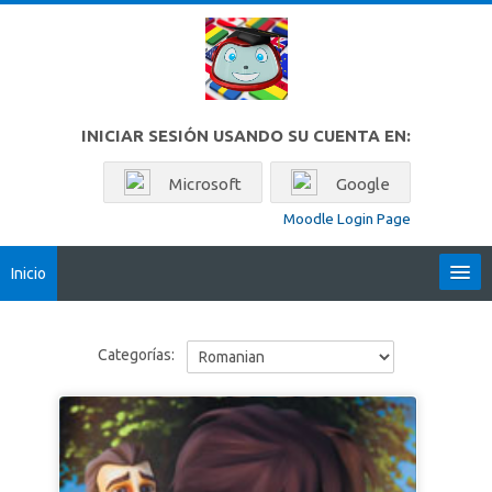
Saltar al contenido principal
INICIAR SESIÓN USANDO SU CUENTA EN:
Microsoft
Google
Moodle Login Page
Inicio
Locales
Categorías:
Español - México ‎(es_mx)‎
Buscar
cursos
Env