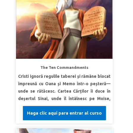
unii cu alţii, miloşi şi iertaţi-vă unul pe altul,
Adevăr biblic: Dumnezeu mă vede, mă aude și
cum v-a iertat şi Dumnezeu pe voi în Hristos.”
mă înțelege.
Deuteronomul 5:33a
Verset | Sari ca mingea „Domnul a zis: ‘Am
văzut asuprirea poporului Meu, care este în
Egipt, şi am auzit strigătele pe care le scoate
din pricina asupritorilor lui; căci îi cunosc
durerile.’” Exodul 3:7
LECȚIA 2 DUMNEZEU E TĂRIA MEA
The Ten Commandments
Adevăr biblic: „Dumnezeu va învinge
Cristi ignoră regulile taberei și rămâne blocat
slăbiciunea mea.”
împreună cu Oana și Memo într-o peșteră—
Verset | Sari ca mingea
Moise a pledat:
unde se rătăcesc. Cartea Cărților îi duce în
„Doamne, nu sunt foarte bun cu cuvintele”. ...
deșertul Sinai, unde îl întâlnesc pe Moise,
Atunci Domnul l-a întrebat pe Moise: „Cine face
Aron și pe israeliți. Fii martorul modului
gura unei persoane? ... Nu sunt eu, DOMNUL?
Haga clic aquí para entrar al curso
minunat în care Dumnezeu dă Cele Zece
Du-te, dar; Eu voi fi cu gura ta şi te voi învăţa ce
Porunci, vedeți consecințele dezastruoase
vei avea de spus.’”
Exodul 4:10–12
când oamenii nu ascultă de legile Lui și