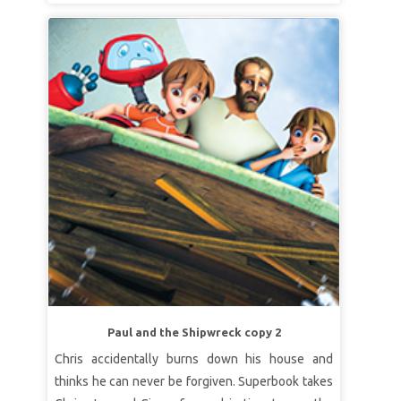
pentru a descoperi că ceea ce își dorește cel mai
mult în lume este dragostea tatălui său. Copiii
învață că Tatăl nostru Ceresc este întotdeauna
gata să ierte.
LECȚIA 1 GATA DE IERTARE
Adevăr biblic:
Tatăl nostru ceresc este
întotdeauna gata să ierte.
Verset:
„Căci Tu eşti bun, Doamne, gata să ierţi şi
plin de îndurare cu toţi cei ce Te cheamă.” Psalmul
86:5 (VDC)
LECȚIA 2: DUMNEZEU AȘTEAPTĂ CU
RĂBDARE
Adevăr biblic:
Dumnezeu așteaptă cu răbdare să
Paul and the Shipwreck copy 2
ne întoarcem la El.
Chris accidentally burns down his house and
Verset:
„Iată, Eu stau la uşă şi bat. Dacă aude
thinks he can never be forgiven. Superbook takes
cineva glasul Meu şi deschide uşa, voi intra la el,