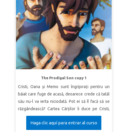
The Prodigal Son copy 1
Cristi, Oana și Memo sunt îngrijorați pentru un
băiat care fuge de acasă, deoarece crede că tatăl
său nu-l va ierta niciodată. Pot ei să îl facă să se
răzgândească? Cartea Cărților îi duce pe Cristi,
Oana și Memo în Galileea antică, acolo unde Isus
Haga clic aquí para entrar al curso
spune pilda fiului risipitor. Ei pot vedea cum un
tânăr este în căutarea libertății și aventurii, doar