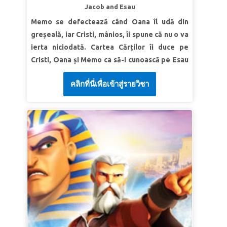
Jacob and Esau
PRIMUL LOC
Memo se defectează când Oana îl udă din
Adevăr biblic: Voi asculta de Dumnezeu și
greșeală, iar Cristi, mânios, îi spune că nu o va
atunci când îmi este greu.
ierta niciodată. Cartea Cărților îi duce pe
Verset | Sari ca mingea ,,Îngerul a zis: ‘Să nu
Cristi, Oana și Memo ca să-i cunoască pe Esau
pui mâna pe băiat şi să nu-i faci nimic; căci ştiu
și Iacov, gemenii rivali. Află cum Iacov își
acum că te temi de Dumnezeu, întrucât n-ai
คลิกที่นี่เพื่อเข้าสู่รายวิชา
păcălește tatăl și îi fură lui Esau dreptul de
cruţat pe fiul tău, pe singurul tău fiu, pentru
întâi născut, apoi fuge să-și salveze viața. În
Mine.’” Geneza 22:12
final, Esau îl iartă pe Iacov și frații se împacă.
LECȚIA 3 DUMNEZEU POARTĂ DE GRIJĂ
Dezbateți povestea lui Iacov și Esau, apoi
discutați despre relațiile rupte ale copiilor.
Adevăr biblic: „Dumnezeu mă iubește și S-a
Rugați-vă pentru situație și încurajați copilul
dat pe Sine pentru mine.”
să ierte acea persoană sau să-i ceară iertare.
Verset | Sari ca mingea „Fiindcă atât de mult a
iubit Dumnezeu lumea, că a dat pe singurul Lui
LECȚIA 1 MOȘTENIM BINECUVÂNTĂRILE
Fiu, pentru ca oricine crede în El să nu piară, ci
LUI
să aibă viaţa veşnică.” Ioan 3:16
Adevăr biblic: „Sunt copilul lui Dumnezeu și
moștenesc toate binecuvântările Lui.”