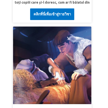
LECȚIA 3 DUMNEZEU ARE UN PLAN
toți copiii care și-l doresc, cum ar fi băiatul din
spital. Cartea Cărților îi duce pe Cristi, Oana și
Adevăr biblic: Dumnezeu are un plan pentru a
คลิกที่นี่เพื่อเข้าสู่รายวิชา
Memo să îl întâlnească pe Avraam, al cărui
mă aduce înapoi la El.
credință este încercată. Ei sunt martori la
Verset | Sari ca mingea „Vrăjmăşie voi pune
modul în care acest tată iubitor trebuie să
între tine şi femeie, între sămânţa ta şi
aleagă cine este cel mai important: Dumnezeu
sămânţa ei. Aceasta îţi va zdrobi capul, şi tu îi
sau fiul său iubit, Isaac. Copiii învață că cele
vei zdrobi călcâiul.” Geneza 3:15 (NTR)
mai grele alegeri pot aduce cea mai mare
bucurie!
LECȚIA 1 O RELAȚIE CU DUMNEZEU
Adevăr biblic: Voi asculta de Dumnezeu și mă
voi încrede în promisiunile Lui.
Verset | Sari ca mingea Umblă înaintea Mea şi
fii fără prihană. Voi face un legământ între
Mine şi tine şi te voi înmulţi nespus de mult.”
Geneza 17:1b-2 (VDC)
LECȚIA 2 PUNE-L PE DUMNEZEU PE