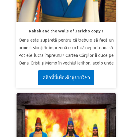
LECȚIA 2: CREAT PENTRU UN SCOP
Adevăr biblic:
Dumnezeu m-a creat pentru un
scop.
Verset:
„Şi cine ştie dacă nu pentru o vreme ca
Rahab and the Walls of Jericho copy 1
aceasta ai ajuns la împărăţie?”
Estera 4:14b (VDC)
Oana este supărată pentru că trebuie să facă un
LECȚIA 3: ÎNDEPLINEȘTE SCOPUL LUI
proiect științific împreună cu o fată neprietenoasă.
DUMNEZEU
Pot ele lucra împreună? Cartea Cărților îi duce pe
Oana, Cristi și Memo în vechiul Ierihon, acolo unde
Adevăr biblic:
Dumnezeu mă va ajuta să
iscoadele lui Iosua se strecoară în oraș și se
îndeplinesc scopul Lui.
คลิกที่นี่เพื่อเข้าสู่รายวิชา
întâlnesc cu o femeie pe nume Rahav. Îi va trăda ea
Verset:
„Eu strig către Dumnezeu, către Cel
pe israeliți - sau își va risca viața pentru a-i ajuta?
Preaînalt, către Dumnezeu, care lucrează pentru
Copiii învață că nici cele mai înalte ziduri nu pot fi
mine.”
Psalmul 57:2 (VDC)
mai puternice decât credința în Dumnezeu!
LECȚIA 1: DUMNEZEUL SUVERAN
Adevăr biblic:
Nimic nu poate sta împotriva lui
Dumnezeu.