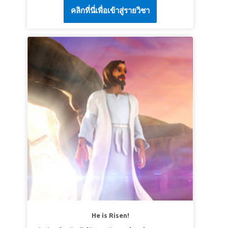
คลิกที่นี่เพื่อเข้าสู่รายวิชา
Cristi, Oana și Memo în Ierusalimul antic.
LECȚIA 2 DUMNEZEU ESTE
Acolo, Isus intră în oraș pe un măgar și curăță
ÎNTOTDEAUNA CU MINE
Templul de oameni lacomi. Fii martor cum Se
Adevăr biblic: „Pot merge la Isus cu toate
pregătește pentru o masă finală cu ucenicii
nevoile mele.”
Săi. Copiii învață că adevărata măreție vine
Verset | Sari ca mingea „Dar lucrurile acestea
din a-i sluji pe alții!
au fost scrise pentru ca voi să credeţi că Isus
LECȚIA 1 ISUS, LIDERUL NOSTRU
este Hristosul, Fiul lui Dumnezeu; şi, crezând,
SLUJITOR
să aveţi viaţa în Numele Lui.” Ioan 20:31 (VDC)
Adevăr biblic: Isus S-a smerit și S-a făcut
LECȚIA 3 ADEVĂRATELE MINUNI SUNT DE
slujitor.
LA DUMNEZEU
Verset | Sari ca mingea „El, măcar că avea
Adevăr biblic: Isus este Vindecătorul meu.
chipul lui Dumnezeu, totuşi n-a crezut ca un
Verset | Sari ca mingea „Isus Hristos este
lucru de apucat să fie deopotrivă cu
acelaşi ieri şi azi şi în veci!” Evrei 13:8 (VDC)
Dumnezeu ci S-a dezbrăcat pe Sine însuşi şi a
luat un chip de rob, făcându-Se asemenea
oamenilor. Filipeni 2:6–7a
He is Risen!