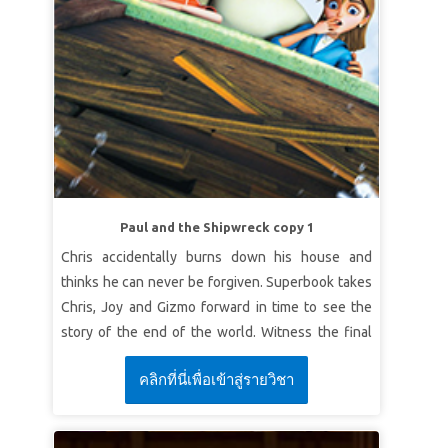
voi şi dintre toate vieţuitoarele de orice trup; şi
Verset:
El a spus: „V-am spus aceste lucruri ca să
apele nu se vor mai face un potop, ca să
aveţi pace în Mine. În lume veţi avea necazuri; dar
nimicească orice făptură.”
Geneza 9:14-15 (VDC)
îndrăzniţi, Eu am biruit lumea.”
Ioan 16:33 (VDC)
LECȚIA 2: PREZENȚA LUI DUMNEZEU
Adevăr biblic:
Dumnezeu este întotdeauna cu
mine.
Verset:
„Întăriţi-vă şi îmbărbătaţi-vă! Nu vă
temeţi şi nu vă înspăimântaţi de ei, căci Domnul
Paul and the Shipwreck copy 1
Dumnezeul tău va merge El însuşi cu tine, nu te
Chris accidentally burns down his house and
va părăsi şi nu te va lăsa.”
Deuteronom 31:6 (VDC)
thinks he can never be forgiven. Superbook takes
LECȚIA 3: RĂSCUMPĂRĂTORUL MEU
Chris, Joy and Gizmo forward in time to see the
TRĂIEȘTE
story of the end of the world. Witness the final
battle between Satan’s evil forces and God’s army
Adevăr biblic:
Isus este Răscumpărătorul meu.
คลิกที่นี่เพื่อเข้าสู่รายวิชา
of angels. The children learn that the power of
Verset:
„Dar ştiu că Răscumpărătorul meu este
God’s forgiveness and salvation will ultimately
viu şi că Se va ridica la urmă pe pământ.”
Iov 19:25
defeat the forces of darkness. *Be sure to
(VDC)