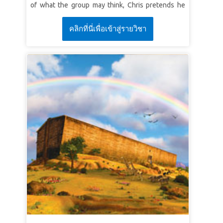
of what the group may think, Chris pretends he
Adevăr biblic:
Nu voi avea încredere în idolii
doesn’t know her. Superbook takes Chris, Joy and
acestei lumi.
คลิกที่นี่เพื่อเข้าสู่รายวิชา
Gizmo to meet Peter, who denies knowing Jesus
Verset:
„Copilaşilor, păziţi-vă de idoli.”
1 Ioan
three times. Witness how Jesus forgives Peter
5:21 (VDC)
and their relationship is restored. The children
LECȚIA 3: CU TOATA INIMA MEA
learn how everyone can be forgiven when they
repent.
Adevăr biblic:
Voi avea încredere în Dumnezeu
din toată inima mea.
LESSON 1: PETER DENIES JESUS
Verset:
„Căci Domnul Îşi întinde privirile peste
SuperTruth:
Jesus knows my weaknesses.
tot pământul, ca să sprijine pe aceia a căror inimă
SuperVerse:
“Jesus understands every weakness
este întreagă a Lui.”
2 Cronici 16: 9a (VDC)
of ours, because He was tempted in every way
that we are. But He did not sin!”
Hebrews 4:15
(CEV)
LESSON 2: JESUS CALLS OUT TO ME
SuperTruth:
Jesus calls out to me when I fail.
SuperVerse:
“If a man has a hundred sheep and