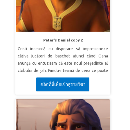
(VDC)
LECȚIA 2: BIRUINȚA CU DUMNEZEU
Adevăr biblic:
Dumnezeu îmi dă biruința.
Verset:
„Iată, Dumnezeu este izbăvirea mea, voi
fi plin de încredere şi nu mă voi teme de nimic;
Peter's Denial copy 2
căci Domnul Dumnezeu este tăria mea şi pricina
Cristi încearcă cu disperare să impresioneze
laudelor mele, şi El m-a mântuit.”
Isaia 12:2 (VDC)
câțiva jucători de baschet atunci când Oana
LECȚIA 3: FĂ LUCRURI MARI CU
anunță cu entuziasm că este noul președinte al
DUMNEZEU
clubului de șah. Fiindu-i teamă de ceea ce poate
crede grupul, Cristi se preface că nu o cunoaște.
Adevăr biblic:
Cu Dumnezeu, pot face lucruri
คลิกที่นี่เพื่อเข้าสู่รายวิชา
Cartea Cărților îi duce pe Cristi, Oana și Memo să
grozave.
se întâlnească cu Petru, care neagă de trei ori că l-
Verset:
„Pot totul în Hristos care mă întăreşte.”
ar cunoaște pe Isus. Aceștia văd cum Isus îl iartă pe
Filipeni 4:13 (VDC)
Petru și relația lor este restabilită. Copiii învață
cum pot fi iertați atunci când se pocăiesc.
LECȚIA 1 PETRU SE LEAPĂDĂ DE ISUS