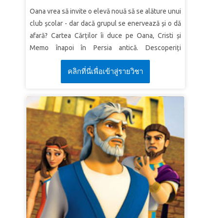
Oana vrea să invite o elevă nouă să se alăture unui
LECȚIA 2: MAI MULT DIN ISUS
club școlar - dar dacă grupul se enervează și o dă
Adevăr biblic:
Vreau mai mult din Isus și mai puțin
afară? Cartea Cărților îi duce pe Oana, Cristi și
din mine.
Memo înapoi în Persia antică. Descoperiți
Verset:
„Trebuie ca El să crească, iar eu să mă
complotul lui Haman de a ucide evreii și vedeți
micşorez.”
Ioan 3:30 (VDC)
คลิกที่นี่เพื่อเข้าสู่รายวิชา
cum regina Estera trebuie să decidă dacă își riscă
LECȚIA 3 MĂREȚIA ÎMPĂRĂȚIEI
viața mergând la împărat - sau rămâne în tăcere în
timp ce poporul ei este distrus. Copiii învață că
Adevăr biblic:
Datorită lui Isus, pot fi mare în
Dumnezeu te va ajuta întotdeauna să stai ferm
Împărăția lui Dumnezeu.
pentru ceea ce este drept!
Verset:
„Adevărat vă spun că, dintre cei născuţi
din femei, nu s-a sculat niciunul mai mare decât
LECȚIA 1: CURAJUL VINE DE LA
Ioan Botezătorul. Totuşi, cel mai mic în Împărăţia
DUMNEZEU
cerurilor este mai mare decât el.”
Matei 11:11
Adevăr biblic:
Dumnezeu îmi dă curaj să fac ceea
(VDC)
ce trebuie.
Verset:
„Pot totul în Hristos care mă întăreşte.”
Filipeni 4:13 (VDC)