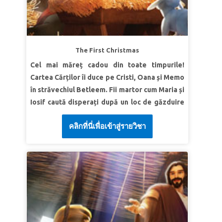
Verset | Sari ca mingea „Cheamă-Mă, şi-ţi voi
răspunde; şi îţi voi vesti lucruri mari, lucruri
ascunse pe care nu le cunoşti.” Ieremia 33:3
(VDC)
The First Christmas
Cel mai măreț cadou din toate timpurile!
LECȚIA 2 FII CURAJOS
Cartea Cărților îi duce pe Cristi, Oana și Memo
Adevăr biblic: Dumnezeu mă ajută să susțin ce
în străvechiul Betleem. Fii martor cum Maria și
e corect.
Iosif caută disperați după un loc de găzduire
Verset | Sari ca mingea „Încredinţează-ţi
înainte ca pruncul să se nască. Descoperă un
soarta în mâna Domnului. încrede-te în El, şi El
คลิกที่นี่เพื่อเข้าสู่รายวิชา
complot rău care pune familia lui Isus în
va lucra.” Psalmul 37:5 (VDC)
pericol. Experimentează minunea cum îngerii
LECȚIA 3 DUMNEZEU MĂ SALVEAZĂ
și păstorii se închină Regelui nou-născut
culcat într-o iesle. Copiii învață că adevăratul
Adevăr biblic: „Dumnezeu mă salvează din
sens al Crăciunului este mult mai mare decât
necaz.”
petrecerile și cadourile!
Verset | Sari ca mingea „El izbăveşte şi
mântuieşte, El face semne şi minuni în ceruri şi
LECȚIA 1 DUMNEZEU ÎȘI ÎMPLINEȘTE
pe pământ. El a izbăvit pe Daniel din ghearele
PROMISIUNILE