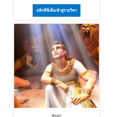
duce pe Cristi, Oana și Memo să-l întâlnească
Adevăr biblic: Voi asculta de poruncile lui
คลิกที่นี่เพื่อเข้าสู่รายวิชา
pe David în dealurile din Betleemul antic. Fii
Dumnezeu chiar și când lumea spune că nu
martor cum Goliat- un războinic de temut care
trebuie.
Îl batjocorește pe Dumnezeu-nu se compară
Verset | Sari ca mingea Să iubiţi pe Domnul
cu credința unui păstoraș. Copiii învață că
Dumnezeul vostru, să umblaţi în toate căile
puteți învinge orice teamă încredându-vă în
Lui, să ţineţi poruncile Lui, să vă alipiţi de El şi
Domnul! * Asigurați-vă că previzualizați
să-I slujiţi din toată inima voastră şi din tot
videoclipul poveștii biblice pentru acest curs,
sufletul vostru.” Iosua 22:5b (VDC)
deoarece unele imagini pot fi prea intense
pentru copiii mici. Povestirea biblică pe scurt
e mai puțin dură. De asemenea, previzualizați
Video cu Contextul biblic și Indicatoarele.*.
LECȚIA 1 DUMNEZEU POATE TOTUL
Adevăr biblic: Dumnezeu mă va ajuta când mă
voi confrunta cu probleme uriașe.
Verset | Sari ca mingea „Întăreşte-te şi
îmbărbătează-te! Nu te înspăimânta şi nu te
Roar!