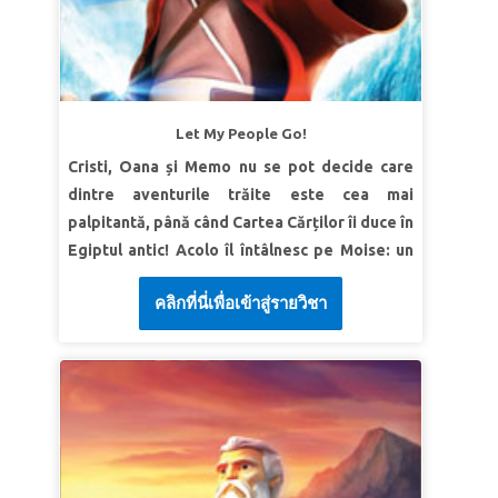
Verset | Sari ca mingea Esau a zis tatălui său:
„N-ai decât această singură binecuvântare,
tată? Binecuvântează-mă şi pe mine, tată!’ Şi
Esau a ridicat glasul şi a plâns.” Geneza 27:38
Let My People Go!
LECȚIA 2 PREȚUIEȘTE-ȚI
Cristi, Oana și Memo nu se pot decide care
BINECUVÂNTĂRILE
dintre aventurile trăite este cea mai
Adevăr biblic: Voi face tot posibilul să păstrez
palpitantă, până când Cartea Cărților îi duce în
toate binecuvântările Domnului.
Egiptul antic! Acolo îl întâlnesc pe Moise: un
Verset | Sari ca mingea „Apoi a zis: ‘Numele
prinț fugar, devenit păstor. Descoperă cum
tău nu va mai fi Iacov, căci ai luptat cu
คลิกที่นี่เพื่อเข้าสู่รายวิชา
Moise este ales de Dumnezeu să îl înfrunte pe
Dumnezeu şi cu oamenii şi ai fost biruitor.’ ci
faraon și să elibereze israeliţii din robie. Ei
te vei chema Israel” Geneza 32:28
sunt martori ai urgiilor, a exodululul din Egipt
LECȚIA 3 IARTĂ-I PE CEILALȚI
și a despărțirii Mării Roșii. Copiii învață că
atunci când Dumnezeu este cu noi, toate
Adevăr biblic: Voi ierta pe ceilalți așa cum Isus
lucrurile sunt posibile.
m-a iertat pe mine.
Verset | Sari ca mingea „Dimpotrivă, fiţi buni
LECȚIA 1 DUMNEZEU ÎNȚELEGE