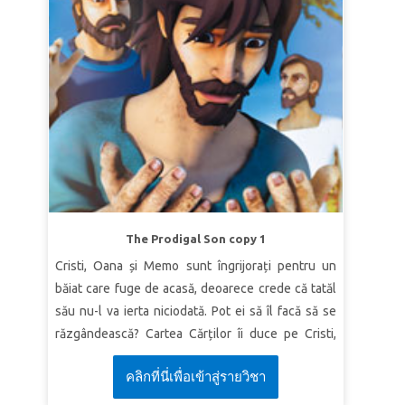
The Prodigal Son copy 1
Cristi, Oana și Memo sunt îngrijorați pentru un
băiat care fuge de acasă, deoarece crede că tatăl
său nu-l va ierta niciodată. Pot ei să îl facă să se
răzgândească? Cartea Cărților îi duce pe Cristi,
Oana și Memo în Galileea antică, acolo unde Isus
คลิกที่นี่เพื่อเข้าสู่รายวิชา
spune pilda fiului risipitor. Ei pot vedea cum un
tânăr este în căutarea libertății și aventurii, doar