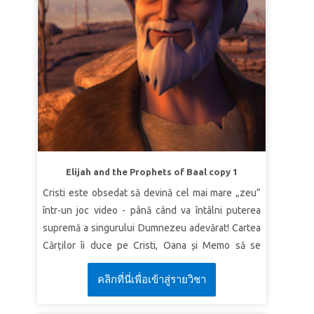
Adevăr biblic:
Isus îmi cunoaște slăbiciunile.
Verset:
„Căci n-avem un Mare Preot care să n-
aibă milă de slăbiciunile noastre, ci Unul care în
toate lucrurile a fost ispitit ca şi noi, dar fără
păcat!”
Evrei 4:15 (VDC)
LECȚIA 2: ISUS MĂ CHEAMĂ PE NUME
Adevăr biblic:
Isus mă cheamă atunci când
eșuez.
Verset:
„Care om dintre voi, dacă are o sută de oi,
Elijah and the Prophets of Baal copy 1
şi pierde pe una din ele, nu lasă pe celelalte
Cristi este obsedat să devină cel mai mare „zeu”
nouăzeci şi nouă pe izlaz şi se duce după cea
într-un joc video - până când va întâlni puterea
pierdută până când o găseşte?”
Luca 15: 4 (VDC)
supremă a singurului Dumnezeu adevărat! Cartea
LECȚIA 3: ISUS MĂ IUBEȘTE
Cărților îi duce pe Cristi, Oana și Memo să se
întâlnească cu profetul Ilie. Asistați la
Adevăr biblic:
Isus mă iubește, indiferent de ceea
คลิกที่นี่เพื่อเข้าสู่รายวิชา
confruntarea dramatică în timp ce Ilie se află
ce am făcut.
singur față în față cu 450 de profeți ai zeului fals
Verset:
„Nici înălţimea, nici adâncimea, nicio altă