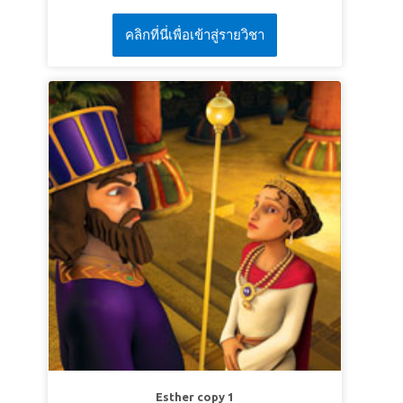
SuperVerse:
“He will wipe every tear from their
Ioan Botezătorul, care predică în pustie și îl
eyes, and there will be no more death or sorrow
คลิกที่นี่เพื่อเข้าสู่รายวิชา
botează pe Isus în râul Iordan. Fiți martori cum Ioan
or crying or pain. All these things are gone
își riscă viața pentru a provoca un rege păcătos și
forever.”
Revelation 21:4 (NLT)
cum alege să asculte cu credincioșie de
LESSON 3: PREPARE OTHERS
Dumnezeu, îndreptându-i pe oameni către Hristos.
Copiii învață că întotdeauna cel mai bine este să
SuperTruth:
I will prepare others for the coming
urmezi căile lui Dumnezeu. * Asigurați-vă că
of the Lord.
vizualizați înainte videoul poveștii biblice pentru
SuperVerse:
“And behold, I am coming quickly,
acest curs, deoarece unele imagini pot fi prea
and My reward is with Me, to give to every one
intense pentru copiii mici. Povestirea biblică pe
according to his work.”
Revelation 22:12 (NKJV)
scurt e mai puțin dură. De asemenea, vizualizați
înainte Contextul biblic și Indicatoarele.
LECȚIA 1: ARATĂ SPRE ISUS
Adevăr biblic:
Pot să îi îndrept pe alții către
Hristos.
Verset:
„Pocăiţi-vă, căci Împărăţia cerurilor este
aproape.”
Matei 3:2b (VDC)
Esther copy 1