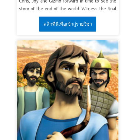
Chris, Joy and Gizmo forward in time to see the
voi cina cu el, şi el cu Mine.”
Apocalipsa 3:20
story of the end of the world. Witness the final
(VDC)
battle between Satan’s evil forces and God’s army
คลิกที่นี่เพื่อเข้าสู่รายวิชา
LECȚIA 3 O SĂRBĂTOARE ÎN CER
of angels. The children learn that the power of
God’s forgiveness and salvation will ultimately
Adevăr biblic:
Dumnezeu sărbătorește atunci
defeat the forces of darkness. *Be sure to
când Îi cerem lui Isus să ne ierte păcatele.
preview the Bible story video for this course, as
Verset:
„Tot aşa, vă spun că va fi mai multă
some imagery may be too intense for young
bucurie în cer pentru un singur păcătos care se
children. The condensed version is less intense.
pocăieşte, decât pentru nouăzeci şi nouă de
Also preview the Bible Background and the
oameni neprihăniţi care n-au nevoie de
Signposts videos.
pocăinţă.”
Luca 15:7 (VDC)
LESSON 1: JESUS WILL RETURN
SuperTruth:
I will live my life knowing that Jesus
will come again.
SuperVerse:
“Men of Galilee,” they said, “why
are you standing here staring into heaven? Jesus
has been taken from you into heaven, but