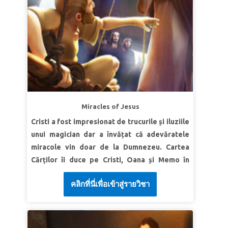
leilor!” Daniel 6:27 (VDC)
Adevăr biblic: Dumnezeu Își împlinește
promisiunile și L-a trimis pe Fiul Său.
Verset | Sari ca mingea „Şi tu, Betleeme
Efrata, măcar că eşti prea mic între cetăţile
de căpetenie ale lui Iuda, totuşi din tine Îmi va
ieşi Cel ce va stăpâni peste Israel şi a cărui
obârşie se suie până în vremuri străvechi,
până în zilele veşniciei.” Micah 5:2 (NKJV)
Miracles of Jesus
Cristi a fost impresionat de trucurile și iluziile
LECȚIA 2 DUMNEZEU L-A TRIMIS PE FIUL
unui magician dar a învățat că adevăratele
SĂU
miracole vin doar de la Dumnezeu. Cartea
Adevăr biblic: Vreau ca Isus să fie Domnul
Cărților îi duce pe Cristi, Oana și Memo în
vieții mele.
Israelul antic. Fii martor cum Isus vindecă un
Verset | Sari ca mingea „Căci un Copil ni S-a
คลิกที่นี่เพื่อเข้าสู่รายวิชา
om paralizat, liniștește furtuna și cum
născut, un Fiu ni S-a dat, şi domnia va fi pe
eliberează un om de duhuri necurate.
umărul Lui; Îl vor numi: ‘Minunat, Sfetnic,
Descoperă cum chiar și cel mai mare dușman
Dumnezeu tare, Părintele veşniciilor, Domn al
nu se compară cu puterea lui Dumnezeu!