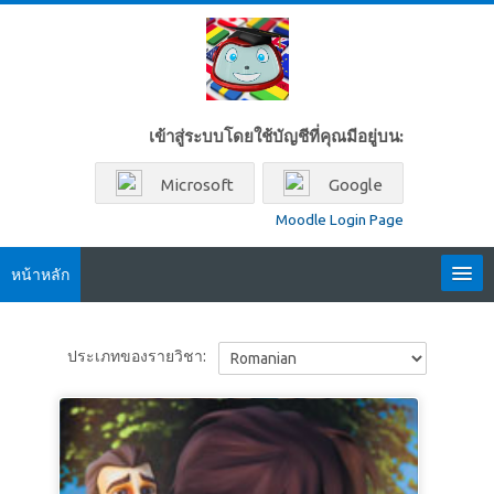
ข้ามไปที่เนื้อหาหลัก
เข้าสู่ระบบโดยใช้บัญชีที่คุณมีอยู่บน:
Microsoft
Google
Moodle Login Page
หน้าหลัก
Locales
ประเภทของรายวิชา:
Thai ‎(th)‎
ค้นหา
รายวิชา
ส่ง