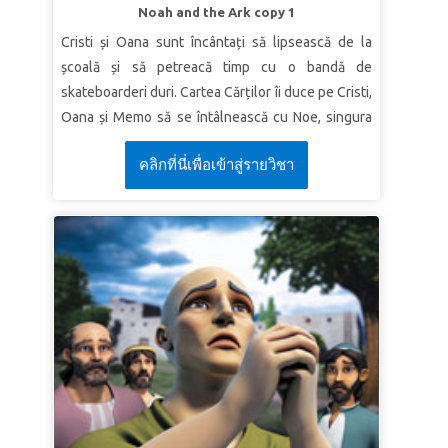
one of them gets lost, what will he do? Won’t he
Noah and the Ark copy 1
leave the ninety-nine others in the wilderness
Cristi și Oana sunt încântați să lipsească de la
and go to search for the one that is lost until he
școală și să petreacă timp cu o bandă de
finds it?”
Luke 15:4 (NLT)
skateboarderi duri. Cartea Cărților îi duce pe Cristi,
LESSON 3: JESUS LOVES ME
Oana și Memo să se întâlnească cu Noe, singura
persoană neprihănită dintr-o lume rea. Fiți martori
SuperTruth:
Jesus loves me no matter what I’ve
คลิกที่นี่เพื่อเข้าสู่รายวิชา
cum credința sa are ca rezultat un miracol
done.
puternic - întrucât el, familia sa și animalele
SuperVerse:
“No power in the sky above or in
pământului sunt salvate de la un potop
the earth below—indeed, nothing in all creation
catastrofal. Copiii învață că lui Dumnezeu îi pasă
will ever be able to separate us from the love of
de cei care au încredere în El!
God that is revealed in Christ Jesus our Lord.”
Romans 8:39 (NLT)
LECȚIA 1: ASCULTAREA PRIN CREDINȚĂ
Adevăr biblic:
Prin credință, voi asculta de
Dumnezeu
Verset: „
Prin credinţă Noe, când a fost înştiinţat
de Dumnezeu despre lucruri care încă nu se
vedeau, şi, plin de o teamă sfântă, a făcut un