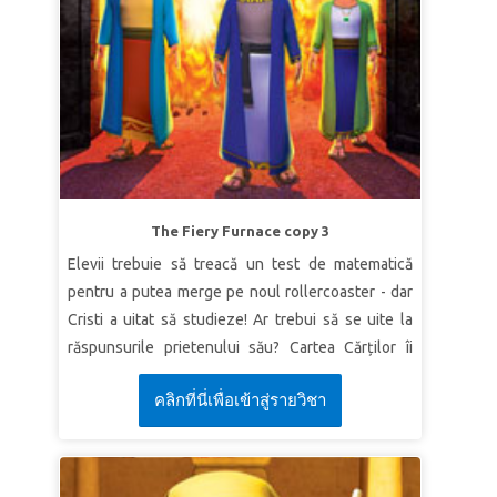
Verset
„De când am auzit lucrul acesta, ni s-a
tăiat inima ... căci Domnul Dumnezeul vostru este
Dumnezeu sus în ceruri şi jos pe pământ.”
Iosua
2:11 (VDC)
LECȚIA 2: BIRUITORI ÎN HRISTOS
Adevăr biblic:
Împreună cu Hristos pot depăși
toate obstacolele.
Verset:
„Prin credinţă au căzut zidurile
The Fiery Furnace copy 3
Ierihonului, după ce au fost ocolite şapte zile.”
Elevii trebuie să treacă un test de matematică
Evrei 11:30 (VDC)
pentru a putea merge pe noul rollercoaster - dar
LECȚIA 3: ADOPTAT ÎN FAMILIA LUI
Cristi a uitat să studieze! Ar trebui să se uite la
DUMNEZEU
răspunsurile prietenului său? Cartea Cărților îi
duce pe Cristi, Oana și Memo înapoi în vechiul
Adevăr biblic:
Prin Hristos, sunt adoptat în familia
คลิกที่นี่เพื่อเข้าสู่รายวิชา
Babilon. Acolo îi întâlnesc pe Șadrac, Meșac și
Sa.
Abed-Nego, care trebuie să se plece în fața unui
Verset:
„Aţi primit un duh de înfiere care ne face
idol - sau să înfrunte moartea! Asistați la decizia
să strigăm: „Ava!, adică: Tată!”
Romani 8:15b (VDC)
lor curajoasă și la protecția miraculoasă a lui