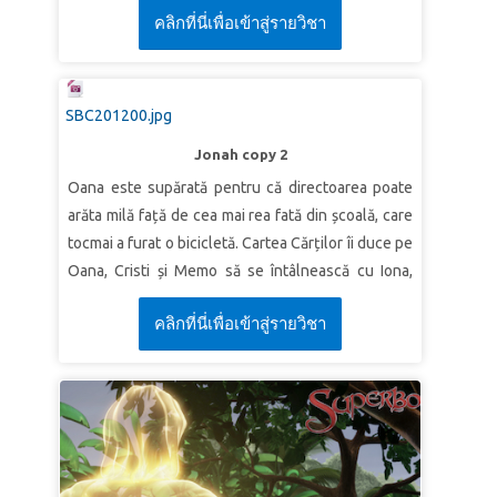
คลิกที่นี่เพื่อเข้าสู่รายวิชา
suișurile și coborâșurile vieții sale - de la fiul
Adevăr biblic:
Dumnezeu este capabil să mă
preferat al lui Iacov la un sclav care a fost răpit și
salveze.
de la un prizonier uitat la un conducător puternic
Verset:
„Iată, Dumnezeul nostru căruia Îi slujim
în Egipt. Copiii învață că Dumnezeu își elaborează
SBC201200.jpg
poate să ne scoată din cuptorul aprins, şi ne va
întotdeauna planurile astfel încât să lucreze spre
scoate din mâna ta, împărate.”
Daniel 3:17 (VDC)
Jonah copy 2
binele nostru, chiar și atunci când lucrurile par
Oana este supărată pentru că directoarea poate
LECȚIA 3: ISUS ESTE CU NOI
scăpate de sub control!
arăta milă față de cea mai rea fată din școală, care
Adevăr biblic:
Dumnezeu este întotdeauna cu
LECȚIA 1 IOSIF A AVUT ÎNCREDERE ÎN
tocmai a furat o bicicletă. Cartea Cărților îi duce pe
mine.
DUMNEZEU
Oana, Cristi și Memo să se întâlnească cu Iona,
Verset:
„Şi învăţaţi-i să păzească tot ce v-am
care fuge atunci când Dumnezeu îl cheamă să
Adevăr biblic:
Voi avea încredere în Dumnezeu și
poruncit. Şi iată că Eu sunt cu voi în toate zilele,
คลิกที่นี่เพื่อเข้าสู่รายวิชา
predice oamenilor răi din Ninive. Experimentați o
în planul Său pentru mine.
până la sfârşitul veacului."
Matei 28:20 (VDC)
furtună cumplită, întâlniți un pește gigantic și
Verset
„Încrede-te în Domnul din toată inima ta
asistați la ceea ce se întâmplă atunci când Iona
şi nu te bizui pe înţelepciunea ta!”
Proverbe
predică în sfârșit la Ninive. Copiii învață că
3:5(VDC)
Dumnezeu vrea să arate milă tuturor!
LECȚIA 2: UN PLAN BUN PENTRU MINE
LECȚIA 1 DUMNEZEU ESTE MILOSTIV
Adevăr biblic:
Planurile lui Dumnezeu pentru