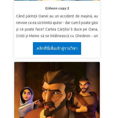
someday He will return from heaven in the same
way you saw Him go!”
Acts 1:11 (NLT)
Gideon copy 2
Când părinții Oanei au un accident de mașină, au
LESSON 2: SHOW GOD’S LOVE
nevoie ca ea să trimită ajutor - dar cum îi poate găsi
SuperTruth:
I will help others and show them
și ce poate face? Cartea Cărților îi duce pe Oana,
God’s love.
Cristi și Memo să se întâlnească cu Ghedeon - un
SuperVerse:
“He will wipe every tear from their
erou neașteptat care se ascunde de dușmanii care
eyes, and there will be no more death or sorrow
คลิกที่นี่เพื่อเข้าสู่รายวิชา
au cucerit Israelul. Ei asistă la transformarea lui
or crying or pain. All these things are gone
dintr-un laș într-un cuceritor care Îl urmează cu
forever.”
Revelation 21:4 (NLT)
îndrăzneală pe Dumnezeu atunci când alții se
LESSON 3: PREPARE OTHERS
îndepărtează de El. Copiii învață cum să găsească
curaj pentru a face față provocărilor.
SuperTruth:
I will prepare others for the coming
of the Lord.
LECȚIA 1: DUMNEZEU L-A ALES PE
SuperVerse:
“And behold, I am coming quickly,
GHEDEON
and My reward is with Me, to give to every one
Adevăr biblic:
Dumnezeu îmi dă puterea Lui.
according to his work.”
Revelation 22:12 (NKJV)
Verset:
Îngerul Domnului i S-a arătat şi i-a zis:
„Domnul este cu tine, viteazule!” Judecători 6:12