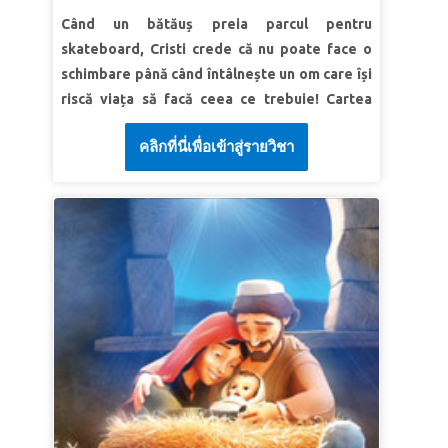
îngrozi, Nu te înspăimânta şi nu te îngrozi, căci
Când un bătăuș preia parcul pentru
Domnul Dumnezeul tău este cu tine în tot ce
skateboard, Cristi crede că nu poate face o
vei face.” Iosua 1:9b (VDC)
schimbare până când întâlnește un om care își
riscă viața să facă ceea ce trebuie! Cartea
LECȚIA 2 BAZEAZĂ-TE PE DUMNEZEU
Cărților îi duce pe Cristi, Oana și Memo în
Adevăr biblic: Pot părea mic, dar în ochii lui
คลิกที่นี่เพื่อเข้าสู่รายวิชา
Babilon să îl întâlnească pe Daniel—unde
Dumnezeu pot face lucruri mari.
rivali geloși complotează să-i ia viața. Fii
Verset | Sari ca mingea „Omul se uită la
martorul curajului adevărat în acțiune, și
înfățișare, pe când Domnul Se uită la inimă." 1
descoperă modul în care credința în
Samuel 16:7b (NTR)
Dumnezeu ne dă puterea de a face ceea ce
LECȚIA 3 DUMNEZEU E DE PARTEA MEA
este drept. Copiii învață că nici măcar o
groapă de lei nu e prea periculoasă pentru
Adevăr biblic: Isus mă va călăuzi și mă va
protecția lui Dumnezeu!
proteja.
Verset | Sari ca mingea „Oile Mele ascultă
LECȚIA 1 DUMNEZEU RĂSPUNDE LA
glasul Meu; Eu le cunosc, şi ele vin după Mine."
RUGĂCIUNI
Ioan 10:27 (VDC)
Adevăr biblic: Dumnezeu răspunde
rugăciunilor mele.