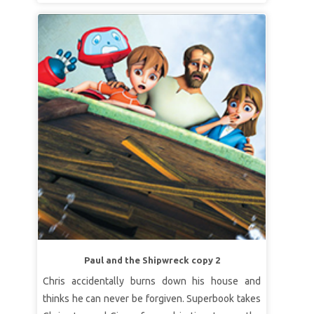
pentru a descoperi că ceea ce își dorește cel mai
mult în lume este dragostea tatălui său. Copiii
învață că Tatăl nostru Ceresc este întotdeauna
gata să ierte.
LECȚIA 1 GATA DE IERTARE
Adevăr biblic:
Tatăl nostru ceresc este
întotdeauna gata să ierte.
Verset:
„Căci Tu eşti bun, Doamne, gata să ierţi şi
plin de îndurare cu toţi cei ce Te cheamă.” Psalmul
86:5 (VDC)
LECȚIA 2: DUMNEZEU AȘTEAPTĂ CU
RĂBDARE
Adevăr biblic:
Dumnezeu așteaptă cu răbdare să
Paul and the Shipwreck copy 2
ne întoarcem la El.
Chris accidentally burns down his house and
Verset:
„Iată, Eu stau la uşă şi bat. Dacă aude
thinks he can never be forgiven. Superbook takes
cineva glasul Meu şi deschide uşa, voi intra la el,