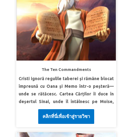
unii cu alţii, miloşi şi iertaţi-vă unul pe altul,
Adevăr biblic: Dumnezeu mă vede, mă aude și
cum v-a iertat şi Dumnezeu pe voi în Hristos.”
mă înțelege.
Deuteronomul 5:33a
Verset | Sari ca mingea „Domnul a zis: ‘Am
văzut asuprirea poporului Meu, care este în
Egipt, şi am auzit strigătele pe care le scoate
din pricina asupritorilor lui; căci îi cunosc
durerile.’” Exodul 3:7
LECȚIA 2 DUMNEZEU E TĂRIA MEA
The Ten Commandments
Adevăr biblic: „Dumnezeu va învinge
Cristi ignoră regulile taberei și rămâne blocat
slăbiciunea mea.”
împreună cu Oana și Memo într-o peșteră—
Verset | Sari ca mingea
Moise a pledat:
unde se rătăcesc. Cartea Cărților îi duce în
„Doamne, nu sunt foarte bun cu cuvintele”. ...
deșertul Sinai, unde îl întâlnesc pe Moise,
Atunci Domnul l-a întrebat pe Moise: „Cine face
Aron și pe israeliți. Fii martorul modului
gura unei persoane? ... Nu sunt eu, DOMNUL?
คลิกที่นี่เพื่อเข้าสู่รายวิชา
minunat în care Dumnezeu dă Cele Zece
Du-te, dar; Eu voi fi cu gura ta şi te voi învăţa ce
Porunci, vedeți consecințele dezastruoase
vei avea de spus.’”
Exodul 4:10–12
când oamenii nu ascultă de legile Lui și