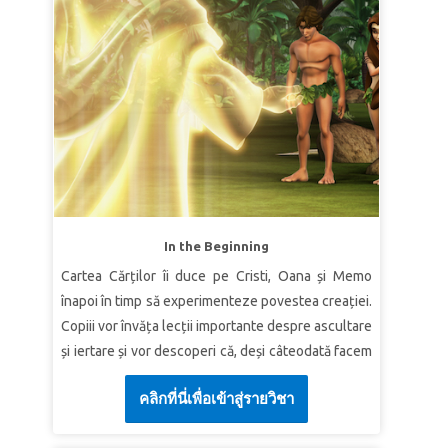
Adevăr biblic:
Dumnezeu vrea să arate milă
mine sunt bune.
tuturor oamenilor.
Verset:
„Căci Eu ştiu gândurile pe care le am cu
Verset:
„Căci ştiam că eşti un Dumnezeu milos şi
privire la voi”, zice Domnul, „gânduri de pace, şi
plin de îndurare, îndelung răbdător şi bogat în
nu de nenorocire, ca să vă dau un viitor şi o
bunătate”.
Iona 4:2b (VDC)
nădejde.”
Ieremia 29:11(VDC)
LECȚIA 2 ARATĂ MILA LUI DUMNEZEU
LECȚIA 3 PLANUL LUI DUMNEZEU PENTRU
ISUS
Adevăr biblic:
Dumnezeu vrea ca noi să arătăm
milă.
Adevăr biblic:
Planul lui Dumnezeu pentru Isus a
Verset:
„Şi Mie să nu-Mi fie milă de Ninive,
adus mântuire tuturor oamenilor.
In the Beginning
cetatea cea mare, în care se află mai mult de o
Verset:
„Voi, negreşit, v-aţi gândit să-mi faceţi
Cartea Cărților îi duce pe Cristi, Oana și Memo
sută douăzeci de mii de oameni care nu ştiu să
rău: dar Dumnezeu a schimbat răul în bine, ca să
înapoi în timp să experimenteze povestea creației.
deosebească dreapta de stânga lor"
Iona 4:11
împlinească ceea ce se vede azi, şi anume, să
Copiii vor învăța lecții importante despre ascultare
(VDC)
scape viaţa unui popor în mare număr.”
Geneza
și iertare și vor descoperi că, deși câteodată facem
50:20(VDC)
LECȚIA 3 MILA ARĂTATĂ LA CRUCE
greșeli - Dumnezeu este plin de dragoste și are un
คลิกที่นี่เพื่อเข้าสู่รายวิชา
plan minunat pentru viitorul nostru. minunat plan
Adevăr biblic:
Dumnezeu și-a arătat mila prin
pentru viitorul nostru.
cruce.