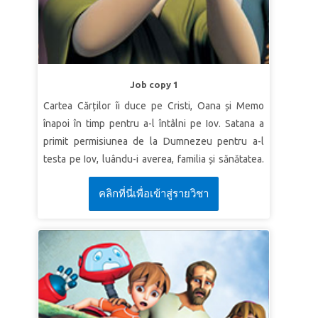
chivot ca să-şi scape casa.”
Evrei 11:7a (VDC)
LECȚIA 2: TRĂIEȘTE PENTRU A FI
PLĂCUT DOMNULUI
Adevăr biblic:
Îmi voi trăi viața pentru a fi plăcut
Job copy 1
Domnului.
Cartea Cărților îi duce pe Cristi, Oana și Memo
Verset:
„Şi, fără credinţă, este cu neputinţă să
înapoi în timp pentru a-l întâlni pe Iov. Satana a
fim plăcuţi Lui! Căci cine se apropie de
primit permisiunea de la Dumnezeu pentru a-l
Dumnezeu trebuie să creadă că El este şi că
testa pe Iov, luându-i averea, familia și sănătatea.
răsplăteşte pe cei ce-L caută.”
Evrei 11:6 (VDC):
Chiar și așa, Iov are încredere în Dumnezeu - și în
คลิกที่นี่เพื่อเข้าสู่รายวิชา
LECȚIA 3: DUMNEZEU ÎȘI ȚINE
cele din urmă este răsplătit pentru perseverența
PROMISIUNILE
sa. Copiii învață că pot depăși orice dificultate
având încredere în Dumnezeu.
Adevăr biblic:
Dumnezeu își ține întotdeauna
promisiunile.
LECȚIA 1 IOV ARE ÎNCREDERE ÎN
Verset:
„Când voi strânge nori deasupra
DUMNEZEU
pământului, curcubeul se va arăta în nor; şi Eu Îmi
Adevăr biblic:
Când vin necazurile, pot avea
voi aduce aminte de legământul dintre Mine şi
încredere în Dumnezeu.