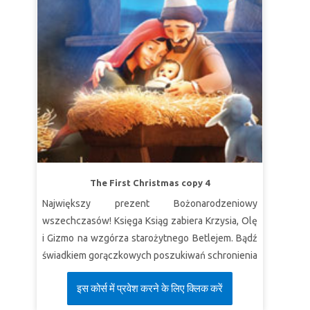
The First Christmas copy 4
Największy prezent Bożonarodzeniowy
wszechczasów! Księga Ksiąg zabiera Krzysia, Olę
i Gizmo na wzgórza starożytnego Betlejem. Bądź
świadkiem gorączkowych poszukiwań schronienia
przez Marię i Józefa, zanim urodzi się ich dziecko.
इस कोर्स में प्रवेश करने के लिए क्लिक करें
Odkryj nikczemny spisek, który naraża rodzinę
Jezusa na niebezpieczeństwo. Doświadcz cudu,