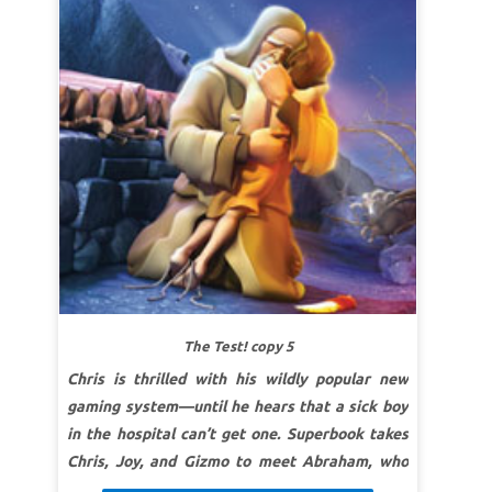
się, że najtrudniejsze wybory mogą przynieść
(BW)
największą radość!
LEKCJA 1: RELACJA Z BOGIEM
SuperPrawda:
Będę posłuszny Bogu i zaufam
Jego obietnicom.
SuperWerset:
Jam jest Bóg Wszechmogący,
trwaj w społeczności ze mną i bądź doskonały!
Ustanowię bowiem przymierze między mną a
tobą i dam ci bardzo liczne potomstwo.
I Ks.
Mojżeszowa (Rodzaju) 17:1b–2 (BW)
LEKCJA 2: STAWIAJ BOGA NA PIERWSZYM
The Test! copy 5
MIEJSCU
Chris is thrilled with his wildly popular new
SuperPrawda:
Będę posłuszny Bogu, nawet jeśli
gaming system—until he hears that a sick boy
jest to trudne.
in the hospital can’t get one. Superbook takes
SuperWerset:
I rzekł: Nie podnoś ręki na
Chris, Joy, and Gizmo to meet Abraham, who
chłopca i nie czyń mu nic, bo teraz wiem, że
faces the ultimate test of his faith. Witness