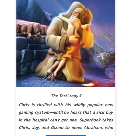
się, że najtrudniejsze wybory mogą przynieść
(BW)
największą radość!
LEKCJA 1: RELACJA Z BOGIEM
SuperPrawda:
Będę posłuszny Bogu i zaufam
Jego obietnicom.
SuperWerset:
Jam jest Bóg Wszechmogący,
trwaj w społeczności ze mną i bądź doskonały!
Ustanowię bowiem przymierze między mną a
tobą i dam ci bardzo liczne potomstwo.
I Ks.
Mojżeszowa (Rodzaju) 17:1b–2 (BW)
LEKCJA 2: STAWIAJ BOGA NA PIERWSZYM
The Test! copy 5
MIEJSCU
Chris is thrilled with his wildly popular new
SuperPrawda:
Będę posłuszny Bogu, nawet jeśli
gaming system—until he hears that a sick boy
jest to trudne.
in the hospital can’t get one. Superbook takes
SuperWerset:
I rzekł: Nie podnoś ręki na
Chris, Joy, and Gizmo to meet Abraham, who
chłopca i nie czyń mu nic, bo teraz wiem, że
faces the ultimate test of his faith. Witness