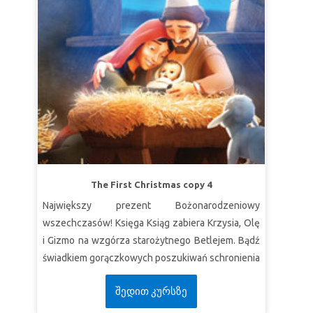
The First Christmas copy 4
Największy prezent Bożonarodzeniowy
wszechczasów! Księga Ksiąg zabiera Krzysia, Olę
i Gizmo na wzgórza starożytnego Betlejem. Bądź
świadkiem gorączkowych poszukiwań schronienia
przez Marię i Józefa, zanim urodzi się ich dziecko.
შედით კურსზე
Odkryj nikczemny spisek, który naraża rodzinę
Jezusa na niebezpieczeństwo. Doświadcz cudu,