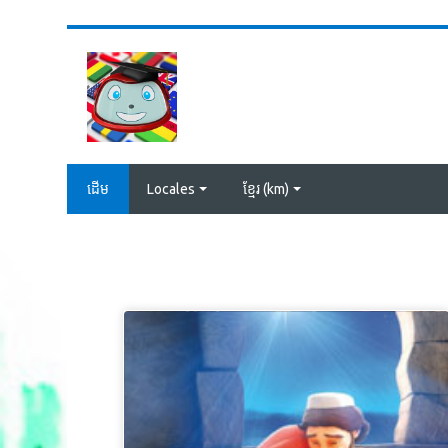
រំលងទៅកាន់មាតិកាមេ
ដើម
Locales
ខ្មែរ ‎(km)‎