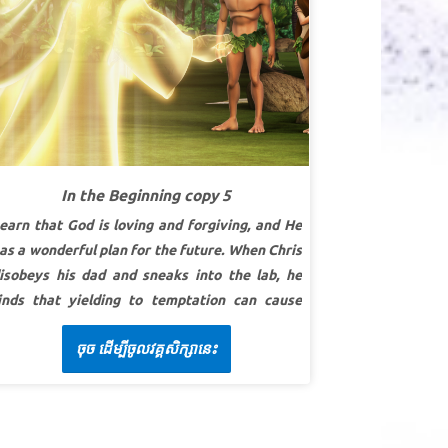
ojżeszowa 28:2 (BW)
EKCJA 2: OPRZYJ SIĘ POKUSIE
SuperPrawda:
Bóg stworzył mnie do
zynienia dobrych uczynków. rzeczy.
uperWerset: "
Jego bowiem dziełem
esteśmy, stworzeni w Chrystusie Jezusie do
obrych uczynków, do których przeznaczył nas
In the Beginning copy 5
óg, abyśmy w nich chodzili.”
List do Efezjan
earn that God is loving and forgiving, and He
:10 (BW)
as a wonderful plan for the future. When Chris
EKCJA 3: BÓG MA PLAN
isobeys his dad and sneaks into the lab, he
inds that yielding to temptation can cause
SuperPrawda:
Bóg ma plan, aby
isastrous consequences! Superbook takes
rzyprowadzić mnie z powrotem do Niego.
ចុច ដើម្បីចូលវគ្គសិក្សានេះ
hris, Joy and Gizmo to witness Lucifer’s
uperWerset:
„I ustanowię nieprzyjaźń między
ebellion and fall from heaven. Explore the
obą a kobietą, między twoim potomstwem a jej
eauty of God’s creation in the Garden of Eden,
otomstwem; ono zdepcze ci głowę, a ty
nd discover how Adam and Eve bring sin into
kąsisz je w piętę.” I Księga Mojżeszowa 3:15