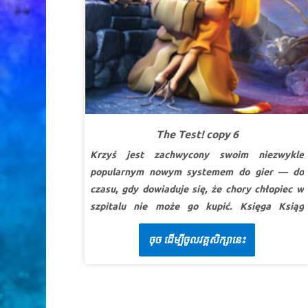
BŁOGOSŁAWIEŃSTWEM BOŻYM
SuperPrawda:
Jestem dzieckiem Bożym i
mam udział we wszystkich Jego
błogosławieństwach.
SuperWerset:
A Ezaw rzekł do ojca swego: Czy
tylko jedno błogosławieństwo masz, ojcze?
Pobłogosław także mnie, ojcze mój! I Ezaw
zaczął głośno płakać.
I Ks. Mojżeszowa
The Test! copy 6
(Rodzaju) 27:38 (BW)
Krzyś jest zachwycony swoim niezwykle
popularnym nowym systemem do gier — do
LEKCJA 2: DOCENIAJ SWOJE
czasu, gdy dowiaduje się, że chory chłopiec w
BŁOGOSŁAWIEŃSTWA
szpitalu nie może go kupić. Księga Ksiąg
SuperPrawda:
Dołożę wszelkich starań, aby
zabiera Krzysia, Olę i Gizmo na spotkanie z
zachować wszystkie błogosławieństwa Boże.
ចុច ដើម្បីចូលវគ្គសិក្សានេះ
Abrahamem, który staje przed największą
SuperWerset:
Wtedy rzekł: Nie będziesz już
próbą swojej wiary. Zobacz, jak ten kochający
nazywał się Jakub, lecz Izrael, bo walczyłeś z
ojciec musi zdecydować, kto jest najważniejszy
Bogiem i z ludźmi i zwyciężyłeś.
I Ks.
— Bóg czy jego ukochany syn, Izaak. Dzieci uczą
Mojżeszowa (Rodzaju) 32:28 (BW)