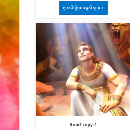
— wraz z mamą Krzysia, Martą — do Jerozolimy,
nam, syn jest nam dany i spocznie władza na jego
ចុច ដើម្បីចូលវគ្គសិក្សានេះ
gdzie spotykają Marię i jej Syna, Jezusa. Bądź
ramieniu, i nazwą go: Cudowny Doradca, Bóg
świadkiem posłuszeństwa i cierpienia, które
Mocny, Ojciec Odwieczny, Książę Pokoju.
Księga
doprowadziły Jezusa na krzyż, i potężnej mocy
Izajasza 9:5 (BW)
Boga Ojca, który wskrzesił Go z martwych! Dzieci
LEKCJA 3: DZIEL SIĘ BOŻYM DAREM
uczą się, czym naprawdę jest miłość i
poświęcenie. Uwaga: Aby zachować zgodność z
SuperPrawda:
Opowiem innym o Jezusie, darze
Biblią, filmy w tym kursie przedstawiają cierpienie
od Boga.
i śmierć Jezusa na krzyżu. Pamiętaj, aby wcześniej
SuperWerset:
Tym zaś, którzy go przyjęli, dał
obejrzeć filmy, ponieważ ta scena może być zbyt
prawo stać się dziećmi Bożymi, tym, którzy
intensywna dla niektórych dzieci. Staraliśmy się
wierzą w imię Jego.
Ew. Jana 1:12 (BW)
przedstawić tę historię w jak najbardziej dokładny
i delikatny sposób. Zwróć uwagę, że Skrócona
historia biblijna, film 4, nie jest tak intensywna.
LEKCJA 1: JEZUS ODPUSZCZA MOJE
GRZECHY
SuperPrawda:
Jezus kocha mnie tak bardzo, że
Roar! copy 4