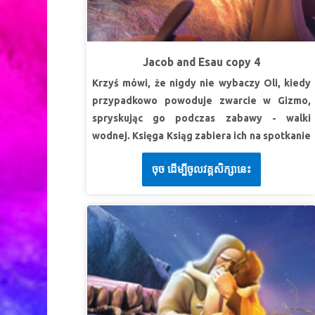
oznajmię ci rzeczy wielkie i niedostępne, o
zmartwychwstania Jego”.
List do Filipian 3:10a
których nie wiesz!
Księga Jeremiasza 33:3
(BW)
(BW)
Jacob and Esau copy 4
LEKCJA 2: BĄDŹ ODWAŻNY
Krzyś mówi, że nigdy nie wybaczy Oli, kiedy
SuperPrawda:
Bóg pomoże mi stanąć w
przypadkowo powoduje zwarcie w Gizmo,
obronie tego, co słuszne.
spryskując go podczas zabawy - walki
SuperWerset:
Powierz Panu drogę swoją,
wodnej. Księga Ksiąg zabiera ich na spotkanie
Zaufaj mu, a On wszystko dobrze uczyni.
Psalm
z Jakubem i Ezawem — bliźniakami, którzy nie
37:5 (BW)
ចុច ដើម្បីចូលវគ្គសិក្សានេះ
mogą się dogadać. Odkryj, jak Jakub oszukuje
LEKCJA 3: BÓG MNIE RATUJE
swojego ojca i okrada Ezawa, a potem ucieka,
by ratować życie. Zobacz dramatyczne
SuperPrawda:
Bóg ratuje mnie z kłopotów.
zakończenie, gdy bracia w końcu się spotkają.
SuperWerset:
On wybawia i wyzwala, i czyni
Dzieci dowiadują się, jak relacje, które mogą
znaki i cuda na niebie i na ziemi, On, który
wydawać się beznadziejnie zerwane, można
wyratował Daniela z mocy lwów.
Księga
naprawić poprzez przebaczenie!
Daniela 6:28 (BW)
LEKCJA 1: DZIELIMY SIĘ