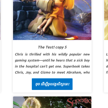
chronił.
rozumie.
M
SuperWerset:
„Owce moje głosu mojego
SuperWerset:
„Napatrzyłem się na niedolę
L
słuchają i Ja znam je, a one idą za mną.”
Ew.
ludu mojego w Egipcie i słyszałem krzyk ich z
Jana 10:27 (BW)
powodu naganiaczy jego; znam cierpienia jego.”
c
II Ks. Mojżeszowa (Wyjścia) 3:7 (BW)
S
LEKCJA 2: BÓG JEST MOJĄ SIŁĄ
j
SuperPrawda:
Bóg zwycięży moją słabość.
d
The Test! copy 5
SuperWerset:
A Mojżesz rzekł do Pana: Proszę,
B
Chris is thrilled with his wildly popular new
L
Panie, nie jestem ja mężem wymownym...I rzekł
2
gaming system—until he hears that a sick boy
h
Pan do niego: Kto dał człowiekowi usta?... Czyż
L
in the hospital can’t get one. Superbook takes
d
nie Ja, Pan? Idź więc teraz, a Ja będę z twoimi
Chris, Joy, and Gizmo to meet Abraham, who
f
ustami i pouczę cię, co masz mówić.
II Ks.
faces the ultimate test of his faith. Witness
d
p
Mojżeszowa (Wyjścia) 4:10-12 (BW)
ចុច ដើម្បីចូលវគ្គសិក្សានេះ
how this loving father must decide who is most
C
S
LEKCJA 3: BÓG WYBAWIA
important—God or his beloved son, Isaac. The
r
t
children learn that the hardest choices can
b
SuperPrawda:
Bóg mnie wybawi.
p
bring the greatest joy!
a
SuperWerset:
„Ja was uwolnię od ciężarów
u