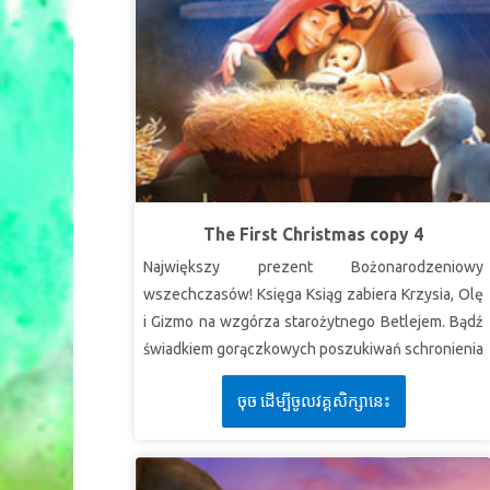
The First Christmas copy 4
Największy prezent Bożonarodzeniowy
wszechczasów! Księga Ksiąg zabiera Krzysia, Olę
i Gizmo na wzgórza starożytnego Betlejem. Bądź
świadkiem gorączkowych poszukiwań schronienia
przez Marię i Józefa, zanim urodzi się ich dziecko.
ចុច ដើម្បីចូលវគ្គសិក្សានេះ
Odkryj nikczemny spisek, który naraża rodzinę
Jezusa na niebezpieczeństwo. Doświadcz cudu,
gdy aniołowie i pasterze oddają cześć
nowonarodzonemu Królowi leżącemu w żłobie.