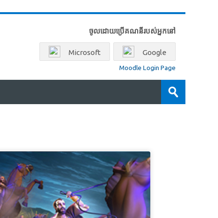
ចូលដោយប្រើគណនីរបស់អ្នកនៅ
Microsoft
Google
Moodle Login Page
ស្វែងរក
វគ្គ
ដាក់
សិក្សា
ស្នើ