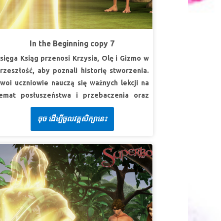
uszy swojej, i z całej siły swojej.
V Ks.
ojżeszowa 6:5 (BW)
EKCJA 2: KOCHAJ BLIŹNICH
In the Beginning copy 7
uperPrawda:
Będę kochać bliźnich.
sięga Ksiąg przenosi Krzysia, Olę i Gizmo w
SuperWerset:
Będziesz miłował bliźniego
rzeszłość, aby poznali historię stworzenia.
wego jak siebie samego.
III Ks. Mojżeszowa
woi uczniowie nauczą się ważnych lekcji na
9:18b (BW)
emat posłuszeństwa i przebaczenia oraz
LEKCJA 3: PRZESTRZEGAJ BOŻYCH
dkryją, że chociaż robimy rzeczy, których nie
ចុច ដើម្បីចូលវគ្គសិក្សានេះ
ZASAD
owinniśmy – Bóg jest pełen miłości i ma
spaniały plan dla naszej przyszłości.
uperPrawda:
Będę przestrzegać Bożych
asad, nawet jeśli świat mówi, że nie muszę.
EKCJA 1: CZCIJ BOGA
uperWerset:
Abyście miłowali Pana, Boga
uperPrawda:
Będę czcił Boga jako mojego
aszego - i chodzili wytrwale jego drogami,
twórcę i będę posłuszny Jego Słowu.
byście przestrzegali jego przykazań i lgnęli do
uper werset:
„I spłyną na ciebie, i dosięgną cię
iego - i służyli mu z całego serca swego i z
szystkie te błogosławieństwa, jeżeli
ałej duszy swojej.
Księga Jozuego 22:5b (BW)
słuchasz głosu PANA, Boga twego.”
V Księga