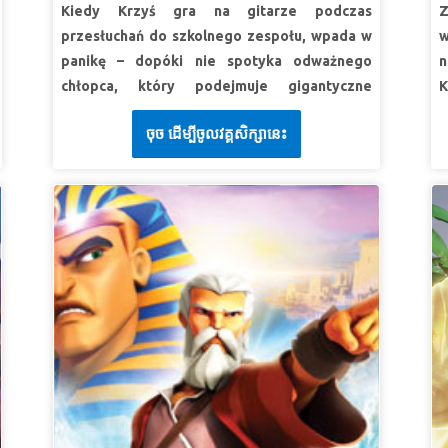
c
Kiedy Krzyś gra na gitarze podczas
Z
LEKCJA 2: JEZUS WZYWA MNIE
w
przesłuchań do szkolnego zespołu, wpada w
w
SuperPrawda: Będę pokorny i pełen szacunku
z
panikę – dopóki nie spotyka odważnego
n
dla innych.
chłopca, który podejmuje gigantyczne
K
L
SuperWerset: I nie czyńcie nic z kłótliwości
wyzwanie! Księga Ksiąg zabiera Krzysia, Olę i
S
ani przez wzgląd na próżną chwałę, lecz w
ចុច ដើម្បីចូលវគ្គសិក្សានេះ
Gizmo na spotkanie z Dawidem na wzgórzach
I
w
pokorze uważajcie jedni drugich za wyższych
starożytnego Betlejem. Bądź świadkiem, jak
S
od siebie. List do Filipian 2:3 BW
Goliat — najlepszy wojownik, który szydzi z
w
LEKCJA 3: JEZUS MNIE KOCHA
Boga — nie może się równać z wiarą młodego
n
B
pasterza. Dzieci uczą się, że ufając Panu,
o
SuperPrawda:
Pójdę za Jezusem, służąc
j
można pokonać każdy strach! *Pamiętaj o
m
innym tak jak On.
wyświetleniu podglądu filmu z historią
l
SuperWerset:
I chodźcie w miłości, jak i
biblijną do tego kursu, ponieważ niektóre
s
Chrystus umiłował was i siebie samego wydał
obrazy mogą być zbyt intensywne dla małych
za nas jako dar i ofiarę Bogu ku miłej wonności.
L
dzieci. Wersja skrócona jest mniej
List do Efezjan 5:2 (BW)
u
S
intensywna. Obejrzyj także Biblijne tło
S
S
historyczne i film Drogowskazy.
t
B
(
LEKCJA 1: BÓG PORADZI SOBIE ZE