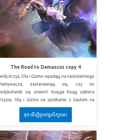
The Road to Damascus copy 4
iedy Krzyś, Ola i Gizmo wpadają na nastoletniego
łamywacza, zastanawiają się, czy on
iedykolwiek się zmieni? Księga Ksiąg zabiera
rzysia, Olę i Gizmo na spotkanie z Saulem na
ego drodze do prześladowania chrześcijan w
ចុច ដើម្បីចូលវគ្គសិក្សានេះ
amaszku. Bądź świadkiem jego oślepiającego
potkania, całkowitej przemiany i cudownego
calenia! Odkryj, jak człowiek, który chciał zabijać
ierzących, stał się Apostołem Pawłem — jednym