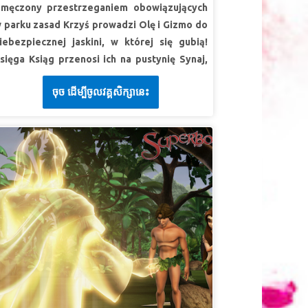
hodził, czyniąc dobrze i uzdrawiając
męczony przestrzeganiem obowiązujących
szystkich opętanych przez diabła, bo Bóg był
 parku zasad Krzyś prowadzi Olę i Gizmo do
 nim.”.
Dzieje Apostolskie 10: 38 (BW)
iebezpiecznej jaskini, w której się gubią!
sięga Ksiąg przenosi ich na pustynię Synaj,
EKCJA 2: BÓG JEST ZAWSZE ZE MNĄ
gdzie spotykają Mojżesza, Aarona i
uperPrawda:
Mogę zwrócić się do Jezusa we
ចុច ដើម្បីចូលវគ្គសិក្សានេះ
zraelitów. Bądź świadkiem cudu, kiedy Bóg
szystkich moich potrzebach.
daje Dziesięć Przykazań, zobacz
uperWerset:
„Te zaś są spisane, abyście
katastrofalne konsekwencje
ierzyli, że Jezus jest Chrystusem, Synem
ieprzestrzegania Jego praw przez ludzi i
oga, i abyście wierząc mieli żywot w imieniu
dkryj Jego niewyczerpane miłosierdzie i
ego.”
Ewangelia Jana 20:31 (BW)
iłość. Dzieci uczą się, że Bóg daje swojemu
LEKCJA 3: PRAWDZIWE CUDA SĄ OD
udowi zasady dla ich własnej ochrony i
BOGA
zczęścia!
SuperPrawda:
Jezus jest moim
EKCJA 1: KOCHAJ BOGA
zdrowicielem.
uperPrawda:
Będę kochać Boga.
uperWerset:
„Jezus Chrystus wczoraj i dziś,
uperWerset:
Będziesz tedy miłował Pana,
en sam i na wieki.”
List do Hebrajczyków 13:8
oga swego, z całego serca swego i z całej
BW)