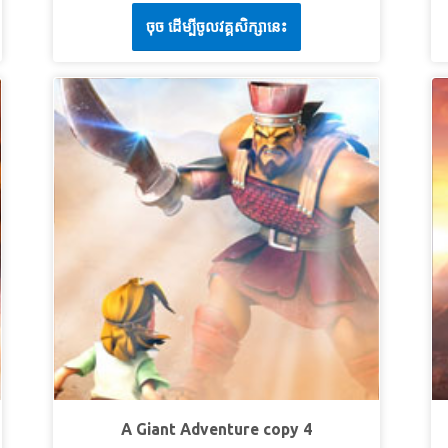
Księga Ksiąg zabiera Krzysia, Olę i Gizmo do
I
śmierci już nie będzie; ani smutku, ani krzyku, ani
u
ចុច ដើម្បីចូលវគ្គសិក្សានេះ
starożytnego Izraela. Tam Jezus wjeżdża do
s
mozołu już nie będzie; albowiem pierwsze rzeczy
w
miasta na skromnym osiołku i oczyszcza Świątynię
c
przeminęły.
Objawienie św. Jana 21:4 (BW)
d
z chciwych ludzi. Bądź świadkiem, jak
n
LEKCJA 3: PRZYGOTUJ INNYCH
L
przygotowuje się do ostatniego posiłku ze swoimi
m
uczniami. Dzieci uczą się, że prawdziwa wielkość
p
SuperPrawda:
Przygotuję innych na przyjście
S
przychodzi ze służenia innym!
w
Pana.
o
t
SuperWerset:
Oto przyjdę wkrótce, a zapłata
S
LEKCJA 1: JEZUS, NASZ USŁUGUJĄCY
b
moja jest ze mną, by oddać każdemu według jego
b
PRZYWÓDCA
W
uczynku.
Objawienie św. Jana 22:12 (BW)
o
SuperPrawda: „Jezus uniżył samego siebie i
stał się sługą”.
D
SuperWerset: Który chociaż był w postaci
Bożej, nie upierał się zachłannie przy tym,
aby być równym Bogu, Lecz wyparł się
m
samego siebie, przyjął postać sługi i stał się
S
podobny ludziom; a okazawszy się z postawy
n
człowiekiem, List do Filipian 2:6–7a (BW)
A Giant Adventure copy 4