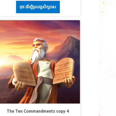
zraela. Zobacz, jak Jezus uzdrawia
mysłu swego, abyście umieli rozróżnić, co jest
ចុច ដើម្បីចូលវគ្គសិក្សានេះ
paraliżowanego, ucisza burzę i uwalnia
olą Bożą, co jest dobre, miłe i doskonałe.”
List
złowieka od złych duchów. Odkryj, że nawet
o Rzymian 12:2 (BW)
ajwiększy wróg nie może się równać z Bożą
EKCJA 3: BÓG OBJAWI MI SIEBIE
ocą! Dzieci uczą się, że prawdziwe cuda
ochodzą tylko od Boga. *Pamiętaj, aby
uperPrawda:
Jestem dzieckiem Boga, a On
cześniej obejrzeć film z historią biblijną do
bjawi mi Samego Siebie.
ego kursu, ponieważ niektóre obrazy mogą
uper werset:
„A kto mnie miłuje, tego też
yć zbyt intensywne dla małych dzieci.
ędzie miłował Ojciec i Ja miłować go będę, i
ersja skrócona jest mniej intensywna.
bjawię mu samego siebie.”
Ew. Jana 14:21b (BW)
Zobacz także filmy: Tło biblijne i
rogowskazy.
LEKCJA 1: BÓG JEST WSZECHMOCNY
SuperPrawda:
Z Bogiem wszystko jest
ożliwe.
uperWerset:
„O Jezusie z Nazaretu, jak Bóg
amaścił go Duchem Świętym i mocą, jak
The Ten Commandments copy 4