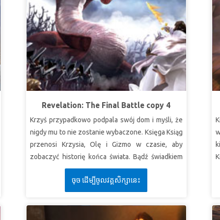
Revelation: The Final Battle copy 4
Krzyś przypadkowo podpala swój dom i myśli, że
K
nigdy mu to nie zostanie wybaczone. Księga Ksiąg
w
przenosi Krzysia, Olę i Gizmo w czasie, aby
k
zobaczyć historię końca świata. Bądź świadkiem
K
ostatecznej bitwy między siłami zła szatana a
j
ចុច ដើម្បីចូលវគ្គសិក្សានេះ
armią aniołów Boga. Dzieci uczą się, że moc
D
Bożego przebaczenia i zbawienia ostatecznie
s
pokona siły ciemności. *Pamiętaj, aby wcześniej
o
obejrzeć film z historią biblijną do tej lekcji
w