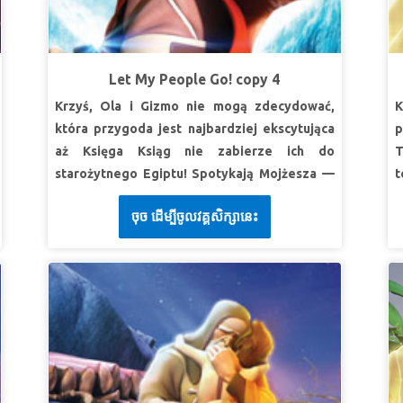
d
WSZYSTKIM
M
SuperPrawda:
Bóg mi pomoże, gdy stanę
L
przed olbrzymimi problemami.
Let My People Go! copy 4
S
SuperWerset:
Bądź mocny i mężny! Nie bój się i
Krzyś, Ola i Gizmo nie mogą zdecydować,
K
nie lękaj się, bo Pan, Bóg twój, będzie z tobą
która przygoda jest najbardziej ekscytująca
p
s
wszędzie, dokądkolwiek pójdziesz.”
Księga
aż Księga Ksiąg nie zabierze ich do
T
1
Jozuego 1:9b (BW)
starożytnego Egiptu! Spotykają Mojżesza —
t
księcia, który ucieka, by zostać pasterzem.
o
LEKCJA 2: POLEGAJ NA BOGU
ចុច ដើម្បីចូលវគ្គសិក្សានេះ
Odkryj, jak Bóg powołuje go, by rzucił
p
SuperPrawda:
Mogę wydawać się mały; ale w
wyzwanie faraonowi i wyprowadził Izraelitów
w
S
oczach Boga mogę dokonać wielkich rzeczy.
z niewoli. Bądź świadkiem cudów, plag i
z
L
SuperWerset:
Człowiek patrzy na to, co jest
rozstąpienia się Morza Czerwonego! Dzieci
S
przed oczyma, ale Pan patrzy na serce.”
1 Ks.
S
uczą się, że kiedy Bóg jest z nami, wszystko
w
Samuela 16:7b (BW)
S
jest możliwe!
a
S
LEKCJA 3: BÓG JEST PO MOJEJ STRONIE
n
LEKCJA 1: BÓG ROZUMIE
w
SuperPrawda:
Jezus będzie mnie prowadził i
c
SuperPrawda:
Bóg mnie widzi, słyszy i
u