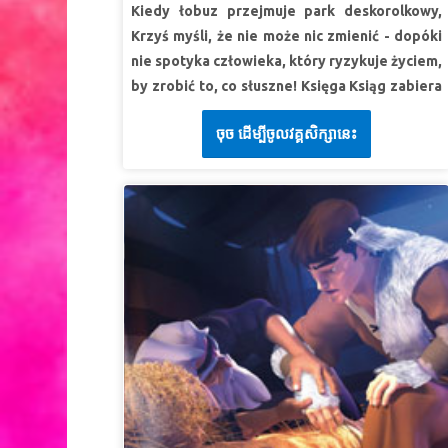
poświęcił Swoje życie i przebaczył mi moje
Kiedy łobuz przejmuje park deskorolkowy,
grzechy.
Krzyś myśli, że nie może nic zmienić - dopóki
SuperWerset:
„Albowiem tak Bóg umiłował
nie spotyka człowieka, który ryzykuje życiem,
świat, że Syna swego jednorodzonego dał, aby
by zrobić to, co słuszne! Księga Ksiąg zabiera
każdy, kto weń wierzy, nie zginął, ale miał żywot
Krzysia, Olę i Gizmo na spotkanie z Danielem
wieczny.”
Ewangelia Jana 3:16 (BW)
ចុច ដើម្បីចូលវគ្គសិក្សានេះ
w Babilonie — gdzie zazdrośni rywale planują
zakończyć jego życie. Bądź świadkiem
LEKCJA 2: NIESAMOWITY BOŻY PLAN
prawdziwej odwagi w działaniu i odkryj, jak
SuperPrawda:
Jezus wypełnił Boży plan
wiara w Boga daje nam moc do czynienia
zbawienia, umierając na krzyżu.
tego, co słuszne. Dzieci uczą się, że nawet
SuperWerset:
„Przebodli ręce i nogi moje”.
jaskinia lwów nie może się równać z ochroną
Psalm 22:17b (BW)
Bożą!
LEKCJA 3: ŚWIĘTUJ
LEKCJA 1: BÓG ODPOWIADA NA
ZMARTWYCHWSTANIE
MODLITWĘ
SuperPrawda:
Będę świętować
SuperPrawda:
Bóg odpowiada na moje
zmartwychwstanie Jezusa i dzielić się Dobrą
modlitwy.
Nowiną z innymi.
SuperWerset:
Wołaj do mnie, a odpowiem ci i
SuperWerset:
„Żeby poznać Go i doznać mocy