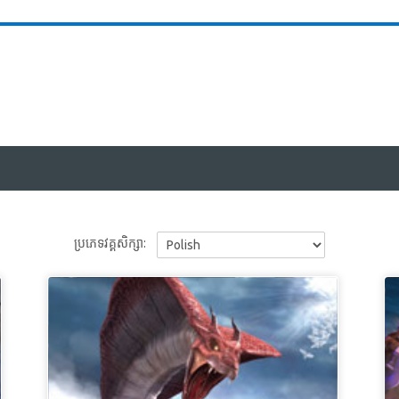
ប្រភេទវគ្គសិក្សា: