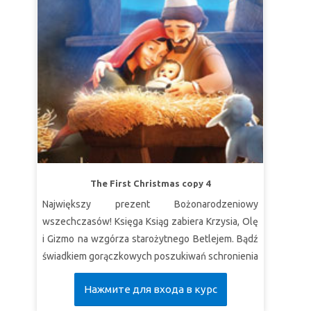
The First Christmas copy 4
Największy prezent Bożonarodzeniowy
wszechczasów! Księga Ksiąg zabiera Krzysia, Olę
i Gizmo na wzgórza starożytnego Betlejem. Bądź
świadkiem gorączkowych poszukiwań schronienia
przez Marię i Józefa, zanim urodzi się ich dziecko.
Нажмите для входа в курс
Odkryj nikczemny spisek, który naraża rodzinę
Jezusa na niebezpieczeństwo. Doświadcz cudu,