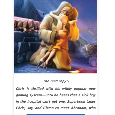
się, że najtrudniejsze wybory mogą przynieść
(BW)
największą radość!
LEKCJA 1: RELACJA Z BOGIEM
SuperPrawda:
Będę posłuszny Bogu i zaufam
Jego obietnicom.
SuperWerset:
Jam jest Bóg Wszechmogący,
trwaj w społeczności ze mną i bądź doskonały!
Ustanowię bowiem przymierze między mną a
tobą i dam ci bardzo liczne potomstwo.
I Ks.
Mojżeszowa (Rodzaju) 17:1b–2 (BW)
LEKCJA 2: STAWIAJ BOGA NA PIERWSZYM
The Test! copy 5
MIEJSCU
Chris is thrilled with his wildly popular new
SuperPrawda:
Będę posłuszny Bogu, nawet jeśli
gaming system—until he hears that a sick boy
jest to trudne.
in the hospital can’t get one. Superbook takes
SuperWerset:
I rzekł: Nie podnoś ręki na
Chris, Joy, and Gizmo to meet Abraham, who
chłopca i nie czyń mu nic, bo teraz wiem, że
faces the ultimate test of his faith. Witness