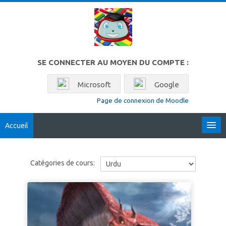
Passer au contenu principal
SE CONNECTER AU MOYEN DU COMPTE :
Microsoft
Google
Page de connexion de Moodle
Accueil
Locales
Catégories de cours:
Français ‎(fr)‎
Rechercher
des
Env
cours