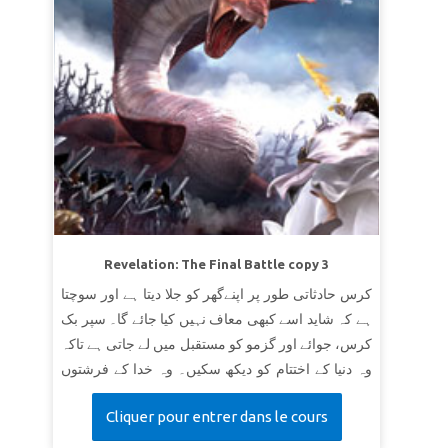
Revelation: The Final Battle copy 3
کرس حادثاتی طور پر اپنےگھر کو جلا دیتا ہے اور سوچتا
ہے کہ شاید اسے کبھی معاف نہیں کیا جائے گا۔ سپر بک
کرس، جوائے اور گزمو کو مستقبل میں لے جاتی ہے تاکہ
وہ دنیا کے اختتام کو دیکھ سکیں۔ وہ خدا کے فرشتوں
کی فوج اور شیطان کی فوجوں کے درمیان آخری جنگ
Cliquer pour entrer dans le cours
کو دیکھتے ہیں۔ بچے سیکھتے ہیں کہ خدا کی معاف
کرنے والی قدرت اور نجات آخر کارتاریکی کی قوتوں کو