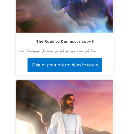
give you more descendants than can be
ہماری سپر آیت ہے پیدائش 1:17-2 (cev):
counted.”
LESSON 2: PUT GOD FIRST
سپر سچائی:
میں خدا کی تابعداری کرونگا چاہے
ایسا کرنا مشکل ہی کیوں نہ ہو۔
The Road to Damascus copy 3
سپر آیت:
فرشتہ نے کہا، '' لڑکے پر اپنا ہاتھ نہ چلا یا اسے
خدا کی مدد سے ہر کوئی تبدیل ہوسکتا ہے۔
کوئی نقصان نہ پہنچا!'' ''کیونکہ اب میں جان گیا کہ تو
خدا سے ڈرتا ہے اسلئے کہ تو نے اپنے بیٹے کو بھی جو تیرا
Cliquer pour entrer dans le cours
Genesis 22:12 (EV)
اکلوتا ہے مجھ سے دریغ نہ کیا۔''
LESSON 3: GOD PROVIDES
سپر سچائی:
خدا مجھ سے پیارکرتا ہے اور اس نے خود
کو میری خاطر پیش کردیا۔
سپر آیت:
"کیونکہ خدا نے دنیا سے اتنا پیار کیا کہ اس نے
اپنا اکلوتا بیٹا عطا کیا ، تاکہ جو بھی اس پر ایمان لائے وہ
ہلاک نہ ہو بلکہ ہمیشہ کی زندگی پائے۔
یوحنا 3: 16
(این کے جے وی)