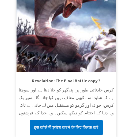
Revelation: The Final Battle copy 3
کرس حادثاتی طور پر اپنےگھر کو جلا دیتا ہے اور سوچتا
ہے کہ شاید اسے کبھی معاف نہیں کیا جائے گا۔ سپر بک
کرس، جوائے اور گزمو کو مستقبل میں لے جاتی ہے تاکہ
وہ دنیا کے اختتام کو دیکھ سکیں۔ وہ خدا کے فرشتوں
کی فوج اور شیطان کی فوجوں کے درمیان آخری جنگ
इस कोर्स में प्रवेश करने के लिए क्लिक करें
کو دیکھتے ہیں۔ بچے سیکھتے ہیں کہ خدا کی معاف
کرنے والی قدرت اور نجات آخر کارتاریکی کی قوتوں کو