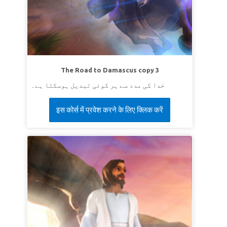
give you more descendants than can be
ہماری سپر آیت ہے پیدائش 1:17-2 (cev):
counted.”
LESSON 2: PUT GOD FIRST
سپر سچائی:
میں خدا کی تابعداری کرونگا چاہے
ایسا کرنا مشکل ہی کیوں نہ ہو۔
The Road to Damascus copy 3
سپر آیت:
فرشتہ نے کہا، '' لڑکے پر اپنا ہاتھ نہ چلا یا اسے
خدا کی مدد سے ہر کوئی تبدیل ہوسکتا ہے۔
کوئی نقصان نہ پہنچا!'' ''کیونکہ اب میں جان گیا کہ تو
خدا سے ڈرتا ہے اسلئے کہ تو نے اپنے بیٹے کو بھی جو تیرا
इस कोर्स में प्रवेश करने के लिए क्लिक करें
Genesis 22:12 (EV)
اکلوتا ہے مجھ سے دریغ نہ کیا۔''
LESSON 3: GOD PROVIDES
سپر سچائی:
خدا مجھ سے پیارکرتا ہے اور اس نے خود
کو میری خاطر پیش کردیا۔
سپر آیت:
"کیونکہ خدا نے دنیا سے اتنا پیار کیا کہ اس نے
اپنا اکلوتا بیٹا عطا کیا ، تاکہ جو بھی اس پر ایمان لائے وہ
ہلاک نہ ہو بلکہ ہمیشہ کی زندگی پائے۔
یوحنا 3: 16
(این کے جے وی)