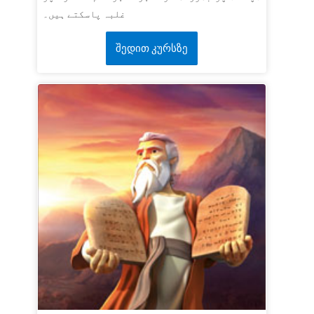
غلبہ پاسکتے ہیں۔
შედით კურსზე