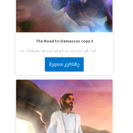
give you more descendants than can be
ہماری سپر آیت ہے پیدائش 1:17-2 (cev):
counted.”
LESSON 2: PUT GOD FIRST
سپر سچائی:
میں خدا کی تابعداری کرونگا چاہے
ایسا کرنا مشکل ہی کیوں نہ ہو۔
The Road to Damascus copy 3
سپر آیت:
فرشتہ نے کہا، '' لڑکے پر اپنا ہاتھ نہ چلا یا اسے
خدا کی مدد سے ہر کوئی تبدیل ہوسکتا ہے۔
کوئی نقصان نہ پہنچا!'' ''کیونکہ اب میں جان گیا کہ تو
خدا سے ڈرتا ہے اسلئے کہ تو نے اپنے بیٹے کو بھی جو تیرا
შედით კურსზე
Genesis 22:12 (EV)
اکلوتا ہے مجھ سے دریغ نہ کیا۔''
LESSON 3: GOD PROVIDES
سپر سچائی:
خدا مجھ سے پیارکرتا ہے اور اس نے خود
کو میری خاطر پیش کردیا۔
سپر آیت:
"کیونکہ خدا نے دنیا سے اتنا پیار کیا کہ اس نے
اپنا اکلوتا بیٹا عطا کیا ، تاکہ جو بھی اس پر ایمان لائے وہ
ہلاک نہ ہو بلکہ ہمیشہ کی زندگی پائے۔
یوحنا 3: 16
(این کے جے وی)