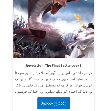
Revelation: The Final Battle copy 3
کرس حادثاتی طور پر اپنےگھر کو جلا دیتا ہے اور سوچتا
ہے کہ شاید اسے کبھی معاف نہیں کیا جائے گا۔ سپر بک
کرس، جوائے اور گزمو کو مستقبل میں لے جاتی ہے تاکہ
وہ دنیا کے اختتام کو دیکھ سکیں۔ وہ خدا کے فرشتوں
کی فوج اور شیطان کی فوجوں کے درمیان آخری جنگ
შედით კურსზე
کو دیکھتے ہیں۔ بچے سیکھتے ہیں کہ خدا کی معاف
کرنے والی قدرت اور نجات آخر کارتاریکی کی قوتوں کو