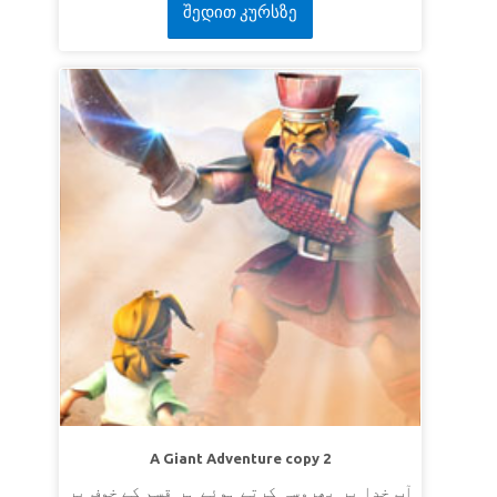
შედით კურსზე
A Giant Adventure copy 2
آپ خدا پر بھروسہ کرتے ہوئے ہر قسم کے خوف پر