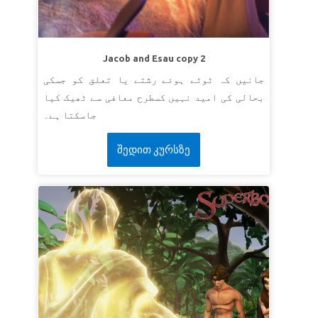
Jacob and Esau copy 2
جانیں کہ ٹوٹے ہوئے رشتے یا تعلق کو جسکی
بحالی کی امید نہیں کسطرح معافی سے ٹھیک کیا
جاسکتا ہے۔
შედით კურსზე