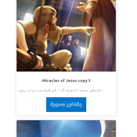
Miracles of Jesus copy 3
حقیقی معجزات صِرف خُدا کی طرف سے ہوتے ہیں
შედით კურსზე