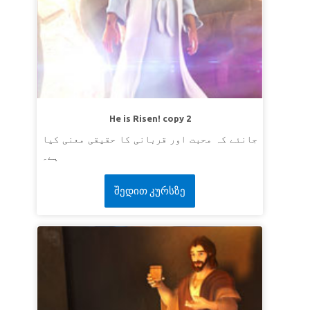
He is Risen! copy 2
جانئے کہ محبت اور قربانی کا حقیقی معنی کیا
ہے۔
შედით კურსზე