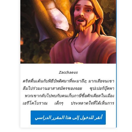
เขารู้ว่าพระเจ้าได้ประทานลูกที่ไม่ธรรมดาให้พวก
เขา และพวกเขาไม่กลัวที่จะฝ่าฝืนคำสั่งของกษัตริย์
ฮีบรู 11: 23
บทเรียนที่ 2 โดยเจตนา
สุดยอดแห่งความจริง:
พระเจ้าทรงมีแผนและ
เป้าประสงค์สำหรับชีวิตของฉัน
สุดยอดพระวจนะ:
“บัดนี้จงไปเถิด เราจะช่วยและจะ
สอนเจ้าว่าเจ้าควรจะพูดอะไร”
อพยพ 4:10–12
Zacchaeus
บทเรียนที่ 3 ผู้ที่เราเป็น
คริสตื่นเต้นกับพิธีบัพติศมาที่จะมาถึง; มากเสียจนเขา
สุดยอดแห่งความจริง:
พระเจ้าจะทรงสำแดงพระองค์
ลืมไปร่วมงานอาสาสมัครของจอย ซุปเปอร์บุ๊คพา
เองกับฉัน
พวกเขากลับไปพบกับคนเก็บภาษีชื่อศักเคียสในเมือง
สุดยอดพระวจนะ:
พระเจ้าตรัสตอบโมเสสว่า “เรา
เยรีโคโบราณ เด็กๆ ประหลาดใจที่ได้เห็นการ
เป็นผู้ที่เราเป็น เจ้าจงบอกชาวอิสราเอลว่า ‘เราผู้เป็น
เปลี่ยนแปลงของคนบาปอย่างศักเคียสเมื่อเขาได้พบ
ได้ส่งข้าพเจ้ามาหาพวกท่าน’ ”
อพยพ 3:14
أنقر للدخول إلى هذا المقرر الدراسي
กับพระเยซู จอยได้เห็นว่าพระเยซูเสด็จมาเพื่อเสาะ
หาและช่วยผู้หลงหาย--ซึ่งรวมถึงตัวเธอเองด้วย! จอย