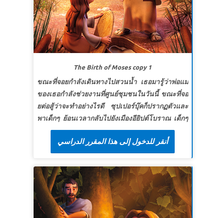
หลักสูตรนี้ เนื่องจากภาพบางภาพอาจรุนแรงเกินไป
สำหรับเด็กเล็ก เวอร์ชันย่อมีความรุนแรงน้อยกว่า ดู
ตัวอย่างภูมิหลังพระคัมภีร์และวิดีโอป้ายชี้ทาง
ซุปเปอร์บุ๊ก ตอน: คำเทศนาบนภูเขา
The Birth of Moses copy 1
ขณะที่จอยกำลังเดินทางไปสวนน้ำ เธอมารู้ว่าพ่อแม่
ของเธอกำลังช่วยงานที่ศูนย์ชุมชนในวันนี้ ขณะที่จอ
ยต่อสู้ว่าจะทำอย่างไรดี ซุปเปอร์บุ๊คก็ปรากฏตัวและ
พาเด็กๆ ย้อนเวลากลับไปยังเมืองอียิปต์โบราณ เด็กๆ
พบกับมิเรียมที่ช่วย ครอบครัวของเธอซ่อนน้องชาย
أنقر للدخول إلى هذا المقرر الدراسي
ของเธอจากชาวอียิปต์
บทเรียนที่ 1 ปลอดภัยในการดูแลของพระเจ้า
สุดยอดแห่งความจริง:
ฉันปลอดภัยอยู่ในการดูแล
ของพระเจ้า
สุดยอดพระวจนะ:
"
โดยความเชื่อบิดามารดาของ
โมเสสซ่อนเขาไว้ถึงสามเดือนหลังจากคลอด พวก