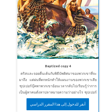
*อย่าลืมดูตัวอย่างวิดีโอเรื่องราวพระคัมภีร์ของ
หลักสูตรนี้ เนื่องจากภาพบางภาพอาจรุนแรงเกินไป
สำหรับเด็กเล็ก วิดีโอฉบับย่อจะรุนแรงน้อยกว่า ขอ
ให้คุณครูดูวิดีโอภูมิหลังพระคัมภีร์และวิดีโอป้ายชี้
ทางมาก่อนล่วงหน้า
ซุปเปอร์บุ๊ก ตอน: นิโคเดมัส
Baptized copy 4
คริสและจอยตื่นเต้นกับพิธีบัพติศมาของพวกเขาที่จะ
มาถึง แต่ฝนที่ตกหนักทำให้แผนงานของพวกเขาเสีย
ซุปเปอร์บุ๊คพาพวกเขาย้อนเวลากลับไปเรียนรู้ว่าการ
เป็นผู้หาคนดั่งหาปลาหมายความว่าอย่างไร ซุปเปอร์
บุ๊คยังดึงให้เอลลี่เดินทางไปกับพวกเขาด้วย คริสและ
أنقر للدخول إلى هذا المقرر الدراسي
จอยได้เห็นการที่เอลลี่ได้พบพระเยซูเป็นครั้งแรกและ
นำให้เธอต้อนรับพระองค์เป็นพระผู้ช่วยให้รอด เมื่อ