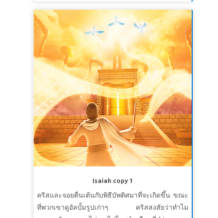
กลับมาถึงบ้าน อากาศก็ปลอดโปร่ง และพิธีบัพติศมา
สามารถจัดขึ้นได้ รวมทั้งของเอลลี่ด้วย!
บทเรียนที่ 1: ติดตามพระเยซู!
สุดยอดแห่งความจริง:
ฉันเลือกที่จะติดตามพระเยซู
สุดยอดพระวจนะ:
“ผู้ที่รับใช้เราต้องตามเรามา และ
เราอยู่ที่ไหนผู้รับใช้ของเราจะอยู่ที่นั่นด้วย”
ยอห์น
12:26ก
บทเรียนที่ 2 ใหม่เอี่ยม
สุดยอดแห่งความจริง:
: ฉันเป็นคนใหม่ในพระคริสต์
สุดยอดพระวจนะ:
ท่านถูกฝังไว้กับพระองค์ในพิธีบัพ
ติศมา และทรงให้ท่านเป็นขึ้นจากตายกับพระองค์
ผ่านทางความเชื่อของท่านในฤทธิ์อำนาจของ
Isaiah copy 1
พระเจ้าผู้ทรงให้พระองค์เป็นขึ้นจากตาย
โคโลสี
คริสและจอยตื่นเต้นกับพิธีบัพติศมาที่จะเกิดขึ้น ขณะ
2:12
ที่พวกเขาดูอัลบั้มรูปเก่าๆ คริสสงสัยว่าทำไม