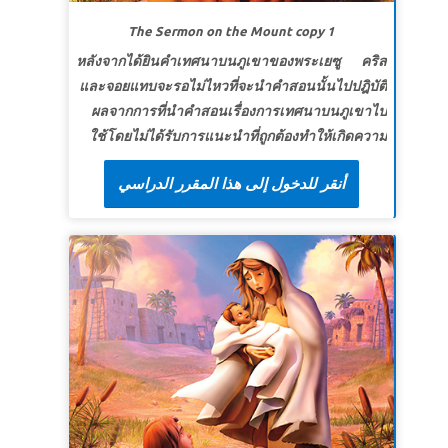
บทเรียนที่ 2 ในพระเจ้าเพียงผู้เดียว
The Sermon on the Mount copy 1
สุดยอดแห่งความจริง:
ฉันจะวางใจในพระเจ้าเท่านั้น
หลังจากได้ยินคำเทศนาบนภูเขาของพระเยซู คริส
สุดยอดพระวจนะ: แต่เขาทั้งหลายผู้รอคอยพระยาเวห์
และจอยแทบจะรอไม่ไหวที่จะนำคำสอนนั้นไปปฎิบัติ
จะได้รับกำลังใหม่ เขาจะบินขึ้นด้วยปีกเหมือนนก
ผลจากการที่นำคำสอนเรื่องการเทศนาบนภูเขาไป
อินทรี เขาจะวิ่งและไม่อ่อนเปลี้ย เขาจะเดินและไม่
ใช้โดยไม่ได้รับการแนะนำที่ถูกต้องทำให้เกิดความ
เหน็ดเหนื่อย อิสยาห์ 40:31 (อมตะธรรมร่วมสมัย)
โกลาหล ซุเปอร์บุ๊คส์ปรากฏตัวขึ้นเพื่อพาพวกเขา
أنقر للدخول إلى هذا المقرر الدراسي
กลับไปฟังคำเทศนาอีกครั้ง - และเดินเคียงข้างเหล่า
สาวกในขณะที่พวกเขาพยายามเข้าใจและดำเนิน
ชีวิตตามคำสอนของพระเยซู คริสและจอยเป็นพยาน
ในการเผชิญหน้าของพระเยซูกับนายร้อยชาวโรมัน
และเรียนรู้ว่าอาณาจักรของพระเจ้าเปิดให้ทุกคนที่
ยอมรับพระเจ้าและพยายามเดินตามรอยเท้าของพระ
คริสต์ ที่บ้าน คริสได้อธิบายเข้าใจใหม่ของเขาที่กลุ่ม
ศึกษาพระคัมภีร์ว่าขั้นตอนแรกในการดำเนินชีวิต
คริสเตียนคือการยอมรับว่าคุณไม่สามารถทำได้โดย
ปราศจากความช่วยเหลือจากพระเจ้า
*อย่าลืมดูตัวอย่างวิดีโอเรื่องราวพระคัมภีร์สำหรับ