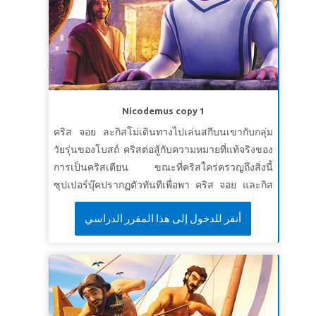
Nicodemus copy 1
คริส จอย ละกิสโม่เดินทางไปเล่นสกีบนเขากับกลุ่ม
วัยรุ่นของโบสถ์ คริสต่อสู้กับความหมายที่แท้จริงของ
การเป็นคริสเตียน ขณะที่คริสใคร่ครวญถึงสิ่งนี้
ซุปเปอร์บุ๊คปรากฏตัวทันทีเพื่อพา คริส จอย และกิส
โม่ไปเยรูซาเล็มตอนเทศกาลปัสกา ที่นั่น พวกเขาได้
أنقر للدخول إلى هذا المقرر الدراسي
พบนิโคเดมัส ซึ่งเป็นฟารีสีและอาจารย์ชาวยิวที่น่า
นับถือ ในค่ำคืนหนึ่ง เด็ก ๆ ตามนิโคเดมัสเพื่อแอบไป
พบกับพระเยซู พวกเขาเรียนรู้ว่าทุกคนจะต้องบังเกิด
ใหม่เพื่อที่จะได้เห็นแผ่นดินของพระเจ้า เมื่อเขากลับ
ถึงบ้าน คริสจึงก้าวกระโดดด้วยความเชื่อในการ
ติดตามพระเยซูและมาเป็นคริสเตียน