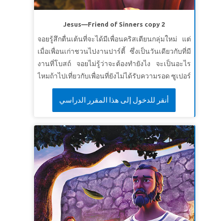
Jesus—Friend of Sinners copy 2
จอยรู้สึกตื่นเต้นที่จะได้มีเพื่อนคริสเตียนกลุ่มใหม่ แต่
เมื่อเพื่อนเก่าชวนไปงานปาร์ตี้ ซึ่งเป็นวันเดียวกับที่มี
งานที่โบสถ์ จอยไม่รู้ว่าจะต้องทำยังไง จะเป็นอะไร
ไหมถ้าไปเที่ยวกับเพื่อนที่ยังไม่ได้รับความรอด ซูเปอร์
บุ๊คส์ พาจอย คริสและกิสโม่ไปดูให้เห็นกับตาในเรื่อง
أنقر للدخول إلى هذا المقرر الدراسي
ราวเกี่ยวกับข้อพระคัมภีร์ 3 ข้อ: คำอุปมาเรื่องงาน
เลี้ยงใหญ่ การทรงเรียกคนเก็บภาษี แมทธิว และหญิง
ที่ถูกจับได้ว่าทำบาป จอยประหลาดใจที่เห็นพระเยซู
ใช้เวลากับคนบาป คนเก็บภาษี คนยากจน และคน
พิการ เธอตัดสินใจที่จะเป็นเหมือนพระเยซูมากขึ้น
โดยทำตามแบบอย่างของพระองค์