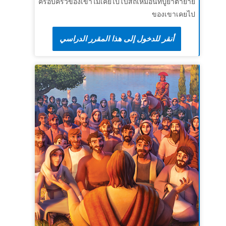
บทเรียนที่ 3 นำผู้อื่นมาหาพระเยซู
ครอบครัวของเขาไม่เคยไปโบสถ์เหมือนที่ปู่ย่าตายาย
ของเขาเคยไป
สุดยอดแห่งความจริง:
พระเยซูทรงเรียกให้เรานำผู้
อื่นมาหาพระองค์
บทเรียนที่ 2 ส่งข้าพระองค์ไปเถิด!
أنقر للدخول إلى هذا المقرر الدراسي
สุดยอดพระวจนะ:
“ดังนั้นจงไปสร้างสาวกจากมวล
สุดยอดแห่งความจริง:
พระเจ้าทรงมองหาคนที่
ประชาชาติ ให้เขารับบัพติศมาในพระนามของพระ
พระองค์จะส่งไป
บิดา พระบุตร และพระวิญญาณบริสุทธิ์”
มัทธิว
สุดยอดพระวจนะ:
และข้าพเจ้าได้ยินพระสุรเสียง
28:19
ขององค์เจ้านายตรัสว่า “เราจะใช้ผู้ใดไป? และผู้ใด
จะไปแทนเรา?” แล้วข้าพเจ้าทูลว่า “ข้าพระองค์อยู่ที่
นี่ ขอทรงใช้ข้าพระองค์ไปเถิด" อิสยาห์ 6:8 (อมตะ
ธรรมร่วมสมัย)
บทเรียนที่ 2 กลับไปหาพระองค์
สุดยอดแห่งความจริง:
พระเจ้าต้องการให้ทุกคนหัน
มาหาพระองค์
สุดยอดพระวจนะ:
องค์บริสุทธิ์ของอิสราเอลตรัสดังนี้
ว่า “ในการหันกลับและหยุดนิ่ง เจ้าทั้งหลายจะรอด”
อิสยาห์ 30:15b (อมตะธรรมร่วมสมัย)