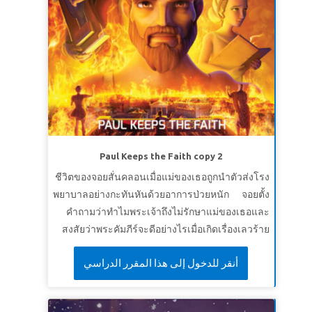
Paul Keeps the Faith copy 2
ชีวิตของจอยสั่นคลอนเมื่อแม่ของเธอถูกนำตัวส่งโรง
พยาบาลอย่างกะทันหันด้วยอาการป่วยหนัก จอยตั้ง
คำถามว่าทำไมพระเจ้าถึงไม่รักษาแม่ของเธอและ
สงสัยว่าพระคัมภีร์จะดีอย่างไรเมื่อเกิดเรื่องเลวร้าย
ขึ้น ซุปเปอร์บุ๊คพาเด็กๆ ไปยังโรม ในสมัยที่เกิดอัคคี
أنقر للدخول إلى هذا المقرر الدراسي
ภัยครั้งใหญ่ในกรุงโรม เด็กๆ ได้พบกับอัครทูตเปาโล
และเด็กหญิงคริสเตียนที่ชื่อจูเลีย เปาโลแสดงให้
เด็กๆ เห็นว่าคริสเตียนทนทุกข์เพราะความเชื่อของ