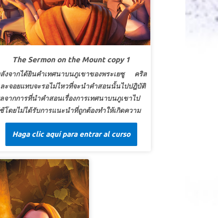
The Sermon on the Mount copy 1
ลังจากได้ยินคำเทศนาบนภูเขาของพระเยซู คริส
ละจอยแทบจะรอไม่ไหวที่จะนำคำสอนนั้นไปปฎิบัติ
ลจากการที่นำคำสอนเรื่องการเทศนาบนภูเขาไป
ช้โดยไม่ได้รับการแนะนำที่ถูกต้องทำให้เกิดความ
กลาหล ซุเปอร์บุ๊คส์ปรากฏตัวขึ้นเพื่อพาพวกเขา
Haga clic aquí para entrar al curso
ลับไปฟังคำเทศนาอีกครั้ง - และเดินเคียงข้างเหล่า
าวกในขณะที่พวกเขาพยายามเข้าใจและดำเนิน
ีวิตตามคำสอนของพระเยซู คริสและจอยเป็นพยาน
นการเผชิญหน้าของพระเยซูกับนายร้อยชาวโรมัน
ละเรียนรู้ว่าอาณาจักรของพระเจ้าเปิดให้ทุกคนที่
อมรับพระเจ้าและพยายามเดินตามรอยเท้าของพระ
ริสต์ ที่บ้าน คริสได้อธิบายเข้าใจใหม่ของเขาที่กลุ่ม