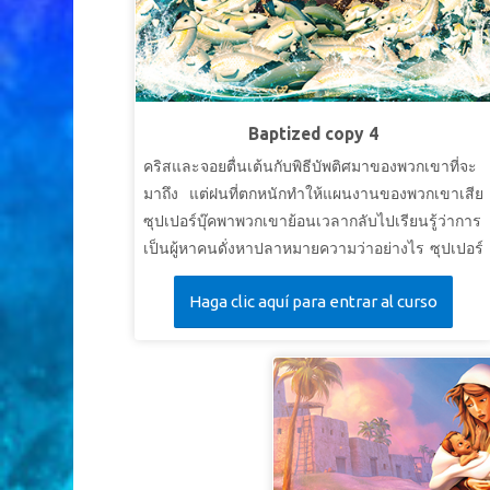
Baptized copy 4
คริสและจอยตื่นเต้นกับพิธีบัพติศมาของพวกเขาที่จะ
มาถึง แต่ฝนที่ตกหนักทำให้แผนงานของพวกเขาเสีย
ซุปเปอร์บุ๊คพาพวกเขาย้อนเวลากลับไปเรียนรู้ว่าการ
เป็นผู้หาคนดั่งหาปลาหมายความว่าอย่างไร ซุปเปอร์
บุ๊คยังดึงให้เอลลี่เดินทางไปกับพวกเขาด้วย คริสและ
Haga clic aquí para entrar al curso
จอยได้เห็นการที่เอลลี่ได้พบพระเยซูเป็นครั้งแรกและ
นำให้เธอต้อนรับพระองค์เป็นพระผู้ช่วยให้รอด เมื่อ
กลับมาถึงบ้าน อากาศก็ปลอดโปร่ง และพิธีบัพติศมา
สามารถจัดขึ้นได้ รวมทั้งของเอลลี่ด้วย!
บทเรียนที่ 1: ติดตามพระเยซู!