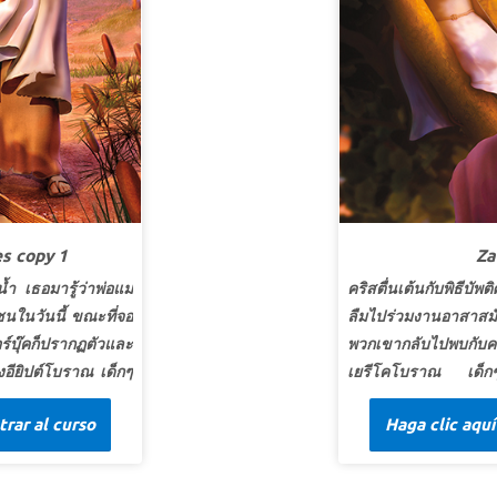
ธรรมร่วมสมัย)
ศ
ค
บทเรียนที่ 2 กลับไปหาพระองค์
ป
สุดยอดแห่งความจริง:
พระเจ้าต้องการให้ทุกคนหัน
*
มาหาพระองค์
ห
สุดยอดพระวจนะ:
องค์บริสุทธิ์ของอิสราเอลตรัสดังนี้
ส
ว่า “ในการหันกลับและหยุดนิ่ง เจ้าทั้งหลายจะรอด”
ต
อิสยาห์ 30:15b (อมตะธรรมร่วมสมัย)
ซ
บทเรียนที่ 2 ในพระเจ้าเพียงผู้เดียว
s copy 1
Za
สุดยอดแห่งความจริง:
ฉันจะวางใจในพระเจ้าเท่านั้น
ำ เธอมารู้ว่าพ่อแม่
คริสตื่นเต้นกับพิธีบัพ
สุดยอดพระวจนะ: แต่เขาทั้งหลายผู้รอคอยพระยาเวห์
ชนในวันนี้ ขณะที่จอ
ลืมไปร่วมงานอาสาสม
จะได้รับกำลังใหม่ เขาจะบินขึ้นด้วยปีกเหมือนนก
ร์บุ๊คก็ปรากฏตัวและ
พวกเขากลับไปพบกับคนเ
อินทรี เขาจะวิ่งและไม่อ่อนเปลี้ย เขาจะเดินและไม่
งอียิปต์โบราณ เด็กๆ
เยรีโคโบราณ เด็กๆ
เหน็ดเหนื่อย อิสยาห์ 40:31 (อมตะธรรมร่วมสมัย)
วของเธอซ่อนน้องชาย
เปลี่ยนแปลงของคนบาปอ
trar al curso
Haga clic aquí
กับพระเยซู จอยได้เห็
หาและช่วยผู้หลงหาย--
ูแลของพระเจ้า
ตระหนักดีว่าเธอเองก็