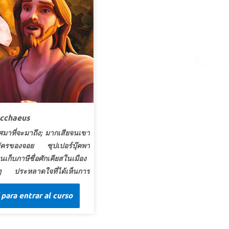
ึกษาพระคัมภีร์ว่าขั้นตอนแรกในการดำเนินชีวิต
ริสเตียนคือการยอมรับว่าคุณไม่สามารถทำได้โดย
ราศจากความช่วยเหลือจากพระเจ้า
อย่าลืมดูตัวอย่างวิดีโอเรื่องราวพระคัมภีร์สำหรับ
ลักสูตรนี้ เนื่องจากภาพบางภาพอาจรุนแรงเกินไป
ำหรับเด็กเล็ก เวอร์ชันย่อมีความรุนแรงน้อยกว่า ดู
ัวอย่างภูมิหลังพระคัมภีร์และวิดีโอป้ายชี้ทาง
ุปเปอร์บุ๊ก ตอน: คำเทศนาบนภูเขา
cchaeus
ติศมาที่จะมาถึง; มากเสียจนเขา
ัครของจอย ซุปเปอร์บุ๊คพา
ก็บภาษีชื่อศักเคียสในเมือง
 ประหลาดใจที่ได้เห็นการ
ย่างศักเคียสเมื่อเขาได้พบ
 para entrar al curso
นว่าพระเยซูเสด็จมาเพื่อเสาะ
ซึ่งรวมถึงตัวเธอเองด้วย! จอย
ต้องการยอมรับพระเยซูเป็น