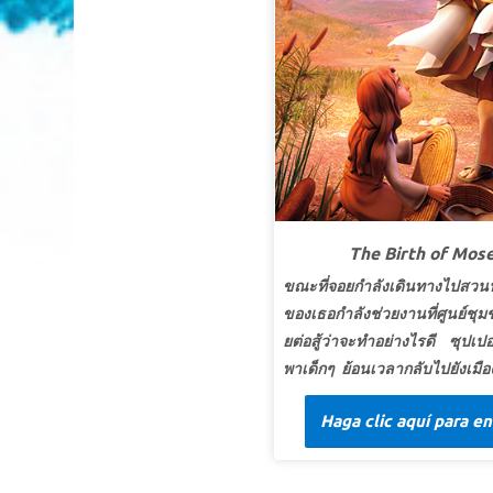
สุดยอดแห่งความจริง:
ฉันเลือกที่จะติดตามพระเยซู
สุดยอดพระวจนะ:
“ผู้ที่รับใช้เราต้องตามเรามา และ
เราอยู่ที่ไหนผู้รับใช้ของเราจะอยู่ที่นั่นด้วย”
ยอห์น
12:26ก
บทเรียนที่ 2 ใหม่เอี่ยม
สุดยอดแห่งความจริง:
: ฉันเป็นคนใหม่ในพระคริสต์
สุดยอดพระวจนะ:
ท่านถูกฝังไว้กับพระองค์ในพิธีบัพ
ติศมา และทรงให้ท่านเป็นขึ้นจากตายกับพระองค์
ผ่านทางความเชื่อของท่านในฤทธิ์อำนาจของ
The Birth of Mose
พระเจ้าผู้ทรงให้พระองค์เป็นขึ้นจากตาย
โคโลสี
ขณะที่จอยกำลังเดินทางไปสวนน้
2:12
ของเธอกำลังช่วยงานที่ศูนย์ชุม
บทเรียนที่ 3 นำผู้อื่นมาหาพระเยซู
ยต่อสู้ว่าจะทำอย่างไรดี ซุปเปอ
พาเด็กๆ ย้อนเวลากลับไปยังเมือ
สุดยอดแห่งความจริง:
พระเยซูทรงเรียกให้เรานำผู้
พบกับมิเรียมที่ช่วย ครอบครั
อื่นมาหาพระองค์
Haga clic aquí para en
ของเธอจากชาวอียิปต์
สุดยอดพระวจนะ:
“ดังนั้นจงไปสร้างสาวกจากมวล
ประชาชาติ ให้เขารับบัพติศมาในพระนามของพระ
บทเรียนที่ 1 ปลอดภัยในการด
บิดา พระบุตร และพระวิญญาณบริสุทธิ์”
มัทธิว