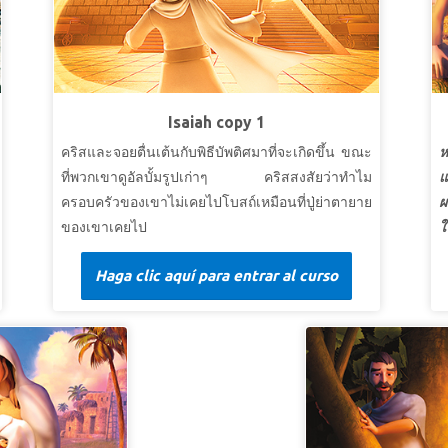
Isaiah copy 1
คริสและจอยตื่นเต้นกับพิธีบัพติศมาที่จะเกิดขึ้น ขณะ
ห
ที่พวกเขาดูอัลบั้มรูปเก่าๆ คริสสงสัยว่าทำไม
แ
ครอบครัวของเขาไม่เคยไปโบสถ์เหมือนที่ปู่ย่าตายาย
ผ
ของเขาเคยไป
ใ
โ
บทเรียนที่ 2 ส่งข้าพระองค์ไปเถิด!
Haga clic aquí para entrar al curso
ก
สุดยอดแห่งความจริง:
พระเจ้าทรงมองหาคนที่
ส
พระองค์จะส่งไป
ช
สุดยอดพระวจนะ:
และข้าพเจ้าได้ยินพระสุรเสียง
ใ
ขององค์เจ้านายตรัสว่า “เราจะใช้ผู้ใดไป? และผู้ใด
แ
จะไปแทนเรา?” แล้วข้าพเจ้าทูลว่า “ข้าพระองค์อยู่ที่
ย
นี่ ขอทรงใช้ข้าพระองค์ไปเถิด" อิสยาห์ 6:8 (อมตะ
ค