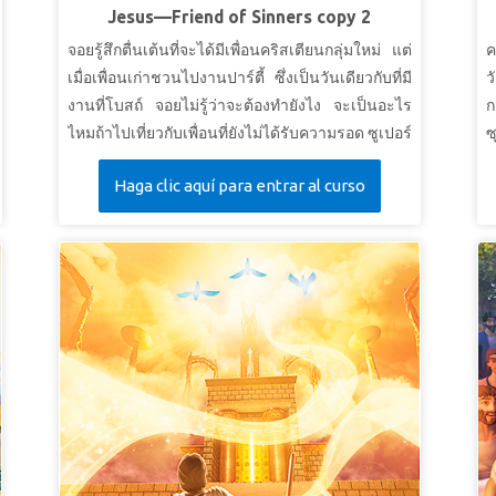
Jesus—Friend of Sinners copy 2
จอยรู้สึกตื่นเต้นที่จะได้มีเพื่อนคริสเตียนกลุ่มใหม่ แต่
ค
เมื่อเพื่อนเก่าชวนไปงานปาร์ตี้ ซึ่งเป็นวันเดียวกับที่มี
ว
งานที่โบสถ์ จอยไม่รู้ว่าจะต้องทำยังไง จะเป็นอะไร
ก
ไหมถ้าไปเที่ยวกับเพื่อนที่ยังไม่ได้รับความรอด ซูเปอร์
ซ
บุ๊คส์ พาจอย คริสและกิสโม่ไปดูให้เห็นกับตาในเรื่อง
โ
Haga clic aquí para entrar al curso
ราวเกี่ยวกับข้อพระคัมภีร์ 3 ข้อ: คำอุปมาเรื่องงาน
พ
เลี้ยงใหญ่ การทรงเรียกคนเก็บภาษี แมทธิว และหญิง
น
ที่ถูกจับได้ว่าทำบาป จอยประหลาดใจที่เห็นพระเยซู
พ
ใช้เวลากับคนบาป คนเก็บภาษี คนยากจน และคน
ใ
พิการ เธอตัดสินใจที่จะเป็นเหมือนพระเยซูมากขึ้น
ถ
โดยทำตามแบบอย่างของพระองค์
ต
*
ห
ส
ใ
ท
ซ