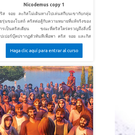
Nicodemus copy 1
ริส จอย ละกิสโม่เดินทางไปเล่นสกีบนเขากับกลุ่ม
ัยรุ่นของโบสถ์ คริสต่อสู้กับความหมายที่แท้จริงของ
ารเป็นคริสเตียน ขณะที่คริสใคร่ครวญถึงสิ่งนี้
ุปเปอร์บุ๊คปรากฏตัวทันทีเพื่อพา คริส จอย และกิส
ม่ไปเยรูซาเล็มตอนเทศกาลปัสกา ที่นั่น พวกเขาได้
Haga clic aquí para entrar al curso
บนิโคเดมัส ซึ่งเป็นฟารีสีและอาจารย์ชาวยิวที่น่า
ับถือ ในค่ำคืนหนึ่ง เด็ก ๆ ตามนิโคเดมัสเพื่อแอบไป
บกับพระเยซู พวกเขาเรียนรู้ว่าทุกคนจะต้องบังเกิด
หม่เพื่อที่จะได้เห็นแผ่นดินของพระเจ้า เมื่อเขากลับ
ึงบ้าน คริสจึงก้าวกระโดดด้วยความเชื่อในการ
ิดตามพระเยซูและมาเป็นคริสเตียน
อย่าลืมดูตัวอย่างวิดีโอเรื่องราวพระคัมภีร์ของ
ลักสูตรนี้ เนื่องจากภาพบางภาพอาจรุนแรงเกินไป
ำหรับเด็กเล็ก วิดีโอฉบับย่อจะรุนแรงน้อยกว่า ขอ
ห้คุณครูดูวิดีโอภูมิหลังพระคัมภีร์และวิดีโอป้ายชี้
างมาก่อนล่วงหน้า
ุปเปอร์บุ๊ก ตอน: นิโคเดมัส