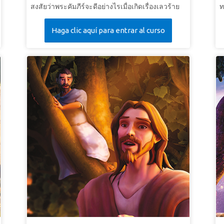
สงสัยว่าพระคัมภีร์จะดีอย่างไรเมื่อเกิดเรื่องเลวร้าย
ท
ขึ้น ซุปเปอร์บุ๊คพาเด็กๆ ไปยังโรม ในสมัยที่เกิดอัคคี
Haga clic aquí para entrar al curso
ภัยครั้งใหญ่ในกรุงโรม เด็กๆ ได้พบกับอัครทูตเปาโล
และเด็กหญิงคริสเตียนที่ชื่อจูเลีย เปาโลแสดงให้
เด็กๆ เห็นว่าคริสเตียนทนทุกข์เพราะความเชื่อของ
พวกเขาอย่างไร แต่ยังพบกับกำลังและความหวังใน
พระคัมภีร์ เมื่อเด็กๆ กลับมา จอยมีมุมมองใหม่ ซึ่ง
ทำให้เธอมีความกล้าหาญที่จะแบ่งปันความรักของ
พระคริสต์กับแม่ของเธอ