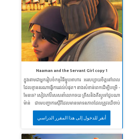
មេរៀនទី ១: បម្រើព្រះនៅថ្ងៃនេះ
សេចក្តីពិតវិសេស៖
ខ្ញុំអាចបម្រើព្រះនៅថ្ងៃនេះ។
ខគម្ពីរវិសេស៖
“ កុំ​ឲ្យ​អ្នក​ណា​មើល​ងាយ​អ្នក ដោយ​ព្រោះ​នៅ​ក្មេង​
នោះ​ឡើយ។ ចូរ​ធ្វើ​ជា​គំរូ​ដល់​ពួក​អ្នក​ជឿ ដោយ​ពាក្យ​សំដី កិរិយា​
ប្រព្រឹត្ត សេចក្ដី​ស្រឡាញ់ សេចក្ដី​ជំនឿ នឹង​សេចក្ដី​បរិសុទ្ធ។
ធីម៉ូថេទី ១ ៤:១២ (អិនអិលធី)
មេរៀនទី ២ : ស្តាប់និងគោរពប្រតិបត្តិតាមព្រះសូសៀង
របស់ព្រះ
Naaman and the Servant Girl copy 1
សេចក្តីពិតវិសេស៖
ខ្ញុំនឹងស្តាប់ព្រះសូសៀងរបស់ព្រះ ហើយ
ក្នុងនាមជាអ្នករៀបចំកម្មវិធីម្ហូបអាហារ អរសប្បាយចិត្តនៅពេល
ស្តាប់បង្គាប់តាមទ្រង់។
ដែលគ្មាននរណាធ្វើការរវល់បំផុត។ នាងសំខាន់ពេកដើម្បីបម្រើ -
ខគម្ពីរវិសេស៖
លំដាប់​នោះ ព្រះ​យេហូវ៉ា​ទ្រង់​យាង​មក​ឈរ ហៅ​
មែនទេ? សៀវភៅវិសេសនាំលោកចយ គ្រីសនិងគីស្មូទៅជួបណា
ដូច​ជា​ជាន់​មុន​ថា“ សាំយូអែល! នែ​សាំយូអែល​អើយ នោះ​
ម៉ាន់ ជាមេបញ្ជាការស៊ីរីដែលមានមោទនភាពដែលត្រូវឈឺចាប់
សាំយូអែល​ទូល​ឆ្លើយ​ថា ៖ «សូម​ទ្រង់​មាន​បន្ទូល​មក​ចុះ ដ្បិត​ទូល​
ពីរោគឃ្លង់។ សូមមើលពីរបៀបដែលក្មេងស្រីអ្នកបម្រើជនជាតិ
បង្គំ ជា​អ្នក​បំរើ​ទ្រង់​ប្រុង​ស្ដាប់​ហើយ »។
សាំយូអែលទី ១ ៣:១០
أنقر للدخول إلى هذا المقرر الدراسي
អ៊ីស្រាអែលរាបទាប ផ្តល់ក្តីសង្ឃឹមដល់គាត់ហើយបានឃើញការ
មេរៀនទី ៣: ការថ្វាយខ្លួនដល់ព្រះអម្ចាស់
ណែនាំដ៏អាថ៌កំបាំងរបស់អេលីសេ។ កុមាររៀនពីសារៈសំខាន់នៃ
ការបន្ទាបខ្លួន
សេចក្តីពិតវិសេស៖
ខ្ញុំនឹងថ្វាយជីវិតរបស់ខ្ញុំដល់ព្រះអម្ចាស់។