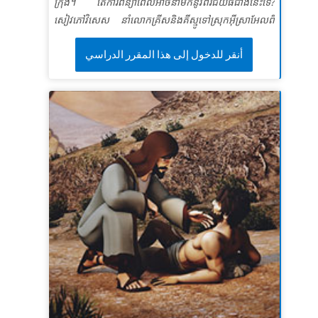
ក្រុង។ តើការពន្យាពេលអាចនាំមកនូវពរជ័យធំជាងនេះទេ?
សេចក្តីពិតវិសេស៖ ខ្ញុំនឹងប្រាប់អ្នកដទៃអំពីព្រះយេស៊ូវដែលជា
សៀវភៅវិសេស នាំលោកគ្រីសនិងគីស្មូទៅស្រុកអ៊ីស្រាអែលពី
អំណោយទានរបស់ព្រះ។
បុរាណ ដែលព្រះយេស៊ូ៉៊ឮថាឡាសារដែលជាមិត្តរបស់គាត់ឈឺ
ខគម្ពីរវិសេស
“ ប៉ុន្តែចំពោះអស់អ្នកដែលជឿលើទ្រង់ហើយ
أنقر للدخول إلى هذا المقرر الدراسي
ធ្ងន់។ ជាជាងប្រញាប់ប្រញាល់ធ្វើឱ្យគាត់ជាសះស្បើយព្រះយេស៊ូ
ទទួលយកទ្រង់នោះទ្រង់បានប្រទានសិទ្ធិ ឲ្យ ក្លាយជាកូនរបស់
ពន្យាពេលហើយពេលទ្រង់មកដល់ឡាសាបានស្លាប់ទៅ។ សូម
ព្រះ” យ៉ូហានទី១ ៥:១២ (អិនអិលធី)
ធ្វើជាសាក្សីអំពីការអស្ចារ្យដែលព្រះយេស៊ូបានធ្វើអព្ភូតហេតុដ៏
អស្ចារ្យជាងនេះ ដោយទ្រង់ប្រោសឲ្យរស់ឡើងវិញ! ក្មេងៗដឹងថា
ពេលវេលារបស់ព្រះគឺល្អឥតខ្ចោះ។ * ត្រូវប្រាកដថាបានមើល
វីដេអូរឿងព្រះគម្ពីរជាមុនសម្រាប់វគ្គសិក្សានេះព្រោះរូបភាពខ្លះ
អាចខ្លាំងពេកសម្រាប់ក្មេងៗ។ សង្ខេបនិមិត្ត គឺមិនសូវជាខ្លាំងទេ។
សូមមើលផងដែរនូវប្រវត្តិព្រះគម្ពីរនិងវីដេអូសញ្ញាសម្គាល់។
មេរៀនទី 1 ពេលវេលាជាមួយព្រះយេស៊ូវ
សេចក្តីពិតវិសេស៖ Super Truth៖​ ខ្ញុំនឹងចំណាយពេល
ជាមួយព្រះយេស៊ូ។
ខគម្ពីរវិសេស SuperVerse៖មានរឿងតែមួយគត់ដែលគួរ ឲ្យ
ព្រួយបារម្ភ។ ម៉ារីបានរកឃើញ ហើយវានឹងមិនត្រូវបាន
យកចេញពីនាងទេ។
លូកា ១០:៤២ (អិនអិលធី។ )