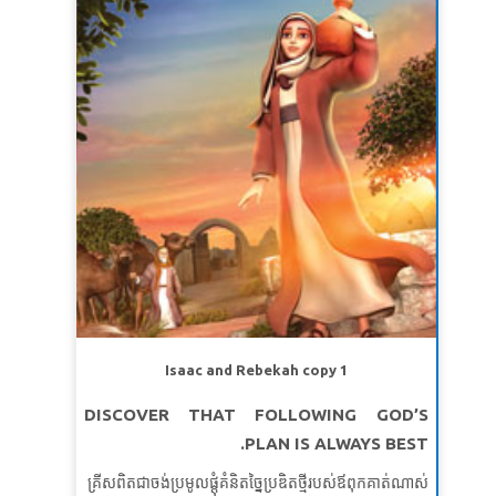
ខគម្ពីរវិសេស៖
សាំយូអែល​កាន់​តែ​ធំ​ឡើង ព្រះ​យេហូវ៉ា​ទ្រង់​ក៏​គង់​
មេរៀនទី ១:ភាពងាយស្រួលសម្រាប់ភាពអស្ចារ្យរបស់ព្រះ
នៅ​ជា​មួយ ហើយ​មិន​ឲ្យ​ពាក្យ​ទំ​នាយ​ណា​មួយ​របស់​លោក​ជ្រុះ​
សេចក្តីពិតវិសេស៖
ព្រះជាម្ចាស់ប្រើរបស់សាមញ្ញ ដើម្បីលើក
ធ្លាក់​បាត់​ឡើយ។
សាំយូអែលទី ១ ៣:១៩ (អិនអិលធី)
តម្កើងសិរីរុងរឿងរបស់ព្រះអង្គ។
ខគម្ពីរវិសេស៖
“ ប៉ុន្តែព្រះជាម្ចាស់បានជ្រើសរើសការល្ងង់ខ្លៅ
របស់លោកីយនេះដើម្បីធ្វើអោយអ្នកមានប្រាជ្ញាមានសេចក្តី
ខ្មាស់។ ទ្រង់បានជ្រើសរើសយករបស់ទន់ខ្សោយនៃលោកីយនេះ
ដើម្បីធ្វើឱ្យអ្នកមានអំណាចអាម៉ាស់មុខ។
កូរិនថូសទី ១ ១:២៧
(សុីអុីវី)
មេរៀនទី ២៖ រៀន ឲ្យ ចេះបន្ទាបខ្លួន
សេចក្ដីពិតវិសេស៖
ខ្ញុំនឹងរៀនចេះបន្ទាបខ្លួនគ្រប់ពេល។
ខគម្ពីរវិសេស៖
ដូចបទគម្ពីរចែងថា«ព្រះជាម្ចាស់ប្រឆាំងនឹង
មនុស្សអំនួតតែទ្រង់ប្រណីសន្ដោសដល់មនុស្សរាបសា»។
Isaac and Rebekah copy 1
យ៉ាកុប ៤: ៦ (អិនអិលធី)
DISCOVER THAT FOLLOWING GOD’S
មេរៀនទី ៣៖ មានសុខភាពល្អនិងបានជាសះស្បើយ
PLAN IS ALWAYS BEST.
សេចក្ដីពិតវិសេស៖
ព្រះជាម្ចាស់ប្រោសខ្ញុំអោយជាហើយធ្វើអោយ
គ្រីសពិតជាចង់ប្រមូលផ្តុំគំនិតច្នៃប្រឌិតថ្មីរបស់ឪពុកគាត់ណាស់
ខ្ញុំជាសះស្បើយ។