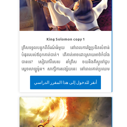
ខគម្ពីរវិសេស៖
ខ្ញុំនឹងស្រឡាញ់អ្នកជិតខាងដូចខ្លួនឯង។
SuperVerse៖
«អ្ឯង​ត្រូវ​ស្រឡាញ់​ព្រះអម្ចាស់ ជា​ព្រះ​នៃ​ឯង ឲ្យ​
អស់​អំពី​ចិត្ត អស់​អំពី​ព្រលឹង អស់​អំពី​កំឡាំង ហើយ​អស់​អំពី​
គំនិត​ឯង»។ ហើយ«ត្រូវស្រឡាញ់អ្នកជិតខាងដូចខ្លួនឯង»។
លូកា ១០: ២៧
King Solomon copy 1
មេរៀនទី ៣​មានចិត្តល្អ និងសប្បុរស
គ្រីសទទួលបន្ទុកពិព័រណ៍ធំមួយ នៅពេលការច្នៃប្រឌិតសំខាន់
បំផុតរបស់ឪពុកគាត់បាត់។ តើគាត់អាចដោះស្រាយអាថ៌កំបាំង
សេចក្តីពិតវិសេស៖
ខ្ញុំនឹងមានចិត្តល្អនិងសប្បុរសដល់អ្នកដទៃ។
បានទេ? សៀវភៅវិសេស នាំគ្រីស ចយនិងគីស្មូទៅជួប
ខគម្ពីរវិសេស៖
មនុស្ស​ដែល​មាន​ចិត្ត​សន្ធា នឹង​បាន​បរិបូរ ហើយ​
ស្តេចសាឡូម៉ូន។ សាក្សីការសង្ស័យនេះ នៅពេលគាត់ប្រឈម
អ្នក​ណា​ដែល​ស្រោច​ទឹក​ដល់​គេ នោះ​នឹង​បាន​គេ​ស្រោច​ទឹក​ដល់​
មុខនឹងទុក្ខលំបាក: តើស្ត្រីណាជាម្តាយពិតរបស់ទារក? ស្វែង
ខ្លួន​ដែរ។
សុភាសិត ១១:២៥
أنقر للدخول إلى هذا المقرر الدراسي
យល់ពីវិធីដ៏គួរឱ្យភ្ញាក់ផ្អើល ដែលសាឡូម៉ូនមិនស្គាល់ការពិត។
កូនៗ ដឹងថាប្រាជ្ញាពិតមកពីព្រះ។ * ត្រូវប្រាកដថាបានមើល
វីដេអូរឿងព្រះគម្ពីរជាមុន សម្រាប់វគ្គសិក្សានេះព្រោះរូបភាពខ្លះ
អាចខ្លាំងពេកសម្រាប់ក្មេងៗ។ កំណែរួម គឺមិនសូវខ្លាំង។ ដូចគ្នា
នេះផង ដែរពិនិត្យមើលប្រវត្តិព្រះគម្ពីរនិងវីដេអូសញ្ញាតំណាង។
មេរៀនទី ១ ៈ ប្រាជ្ញាពិត