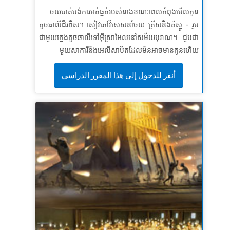
បាន​ជា​ខ្ញុំ​នឹង​អំពាវនាវ​ដល់​ទ្រង់​អស់​១​ជីវិត! »
ទំនុកដំកើង
ចយបាត់បង់ការអត់ធ្មត់របស់នាងខណៈពេលកំពុងមើលកូន
១១៦:២ (អិនអិលធី)
តូចឆាលីដ៏រពឹស។ សៀវភៅវិសេសនាំចយ គ្រីសនិងគីស្មូ - រួម
មេរៀនទី៣៖ ការស្តាប់បង្គាប់ដើម្បីព្រះពរ
ជាមួយក្មេងតូចឆាលីទៅអ៊ីស្រាអែលនៅសម័យបុរាណ។ ជួបជា
មួយសាការីនិងអេលីសាបិតដែលមិនអាចមានកូនហើយ
សេចក្តីពិតវិសេស៖
ការស្តាប់បង្គាប់នាំទៅកាន់ព្រះពរ។
មើលថាតើព្រះឆ្លើយតបការអធិស្ឋានរបស់ពួកគេដោយការ
ខគម្ពីរវិសេស៖
ចូរដើរលើផ្លូវដែលព្រះអម្ចាស់ជាព្រះរបស់អ្នកបាន
أنقر للدخول إلى هذا المقرر الدراسي
អស្ចារ្យយ៉ាងដូចម្តេច! ស្វែងយល់ពីមូលហេតុដែលកូនប្រុសរបស់
បង្គាប់ អោយអ្នកដើរតាម។ ដើម្បី​ឲ្យ​បាន​រស់​នៅ ហើយ​ឲ្យ​បាន​
ពួកគេត្រូវបានគេស្គាល់ថាជាយ៉ូហានបាទីស្ទនិងរបៀបដែលគាត់
សប្បាយ ព្រម​ទាំង​មាន​អាយុ​ជា​យូរអង្វែង​ត​ទៅ។
ចោទិយកថា
នឹងរៀបចំផ្លូវសម្រាប់បងប្អូនជីដូនមួយរបស់គាត់គឺព្រះយេស៊ូវ។
៥:៣៣ ក (អិនអិលធី)
កុមារដឹងថាគ្មានអ្វីដែលមិនអាចធ្វើបានជាមួយព្រះទេ!
មេរៀនទី ១៖ អ្វីៗទាំងអស់អាចធ្វើទៅបាន
សេចក្តីពិតវិសេស៖
ការ​អ្វី​ដែល​ព្រះ​ធ្វើ​មិន​កើត នោះ​គ្មាន​ឡើយ។
ខគម្ពីរវិសេស៖
“ដ្បិត​ការ​អ្វី​ដែល​ព្រះ​ទ្រង់​ធ្វើ​ពុំ​បាន នោះ​គ្មាន​សោះ​
ឡើយ”
លូកា ១:៣៧
មេរៀនទី ២៖ព្រះបន្ទូលរបស់ព្រះមិនដែលផុតឡើយ
សេចក្តីពិតវិសេស៖
ព្រះបន្ទូលរបស់ព្រះមិនដែលផុតឡើយ។
សេចក្តីពិតវិសេស៖
នាង​មាន​ពរ​ហើយ ដោយ​នាង​បាន​ជឿ ដ្បិត​