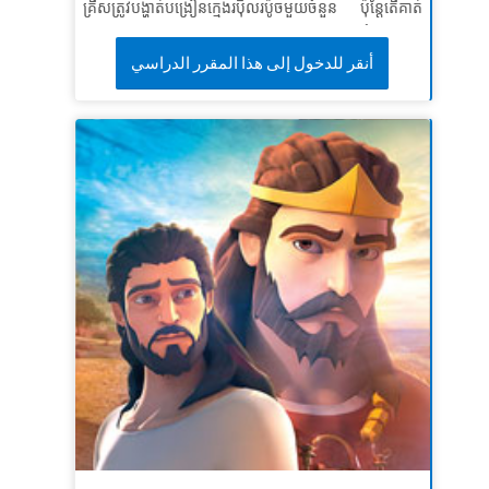
គ្រីសត្រូវបង្ហាត់បង្រៀនក្មេងរបុិលរប៉ូចមួយចំនួន ប៉ុន្តែតើគាត់
LESSON 3: SEEK MORE OF GOD
អាចជួយពួកគេយ៉ាងម៉េចប្រសិនបើពួកគេសើចចំអកគាត់?
សៀវភៅវិសេសនាំគ្រីស ចយ និងហ្គីហ្សូមទៅជួបនេហេមា។ ទី
أنقر للدخول إلى هذا المقرر الدراسي
SuperTruth:
I will seek more of God.
បន្ទាល់អំពីផែនការដ៏មាំមួនរបស់គាត់ដើម្បីសង់កំផែងក្រុង
SuperVerse:
“Please let a double portion of your
យេរូសាឡិមឡើងវិញ ទោះបីមនុស្សអាក្រក់ចំអកមើលងាយគាត់
spirit be upon me.”
2 Kings 2:9b (NKJV)
ហើយគ្រោងនឹងសម្លាប់គាត់ក៏ដោយ! កុមាររៀនពីរបៀបស្វែងរក
ភាពក្លាហានដើម្បីជំនះរាល់ឧបសគ្គ។
មេរៀនទី១: ត្រូវធ្វើការ
សេចក្តីពិតវិសេស៖
ខ្ញុំនឹងធ្វើកិច្ចការដែលព្រះបានហៅខ្ញុំឱ្យធ្វើ។
ខគម្ពីរវិសេស៖
ព្រះនៃស្ថានសួគ៌នឹងជួយយើងឲ្យទទួលបាន
ជោគជ័យ។ យើងដែលជាអ្នកបំរើរបស់ទ្រង់នឹងចាប់ផ្តើមសង់
កំផែងនេះឡើងវិញ។
នេហេមា២:២០
មេរៀទី ២៖ ឈរឡើងសម្រាប់ការប្រឈមឧបសគ្គ
សេចក្តីពិតវិសេស៖
ខ្ញុំនឹងត្រៀមខ្លួនរួចរាល់ហើយសម្រាប់ឧប
សគ្គ។
ខគម្ពីរវិសេស៖
អ្នកសាងសង់បានបន្តការងាររបស់ពួកគេ