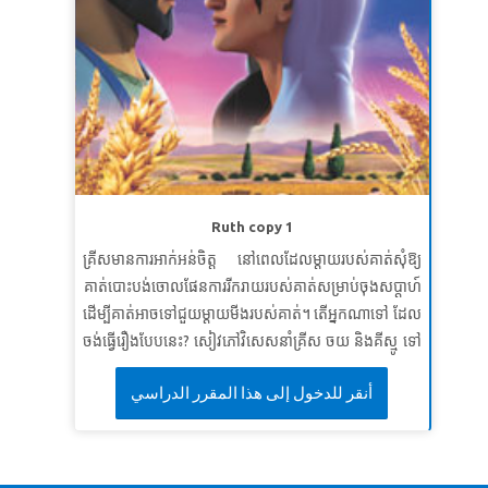
ឥឡូវ​នេះ គ្មាន​អ្វី​នឹង​ឃាត់​មិន​ឲ្យ​គេ​ធ្វើ​កើត​តាម​បំណង​ចិត្ត​នោះ​
ទេ ។ នេះ​គ្រាន់តែ​ជា​ការ​ចាប់ផ្តើមទេ។ បន្តិចទៀតពួកគេនឹងអាច
ធ្វើអ្វីដែលពួកគេចង់បាន។
លោកុប្បត្តិ ១១: ៦ (CEV)
មេរៀនទី ២៖ សូមស្វែងរកភាពបរិសុទ្ធ
សេចក្តីពិតវិសេស៖
ខ្ញុំនឹងដេញតាមព្រះវិញ្ញាណបរិសុទ្ធ។
ខគម្ពីរវិសេស៖
កាល​បុណ្យ​ថ្ងៃ​ទី​៥០​បាន​មក​ដល់ នោះ​គេ​មាន​ចិត្ត​
ព្រម​ព្រៀង​ប្រជុំ​ទាំង​អស់​គ្នា នៅ​កន្លែង​តែ​១។
កិច្ចការ ២: ១
(NKJV)
Ruth copy 1
មេរៀនទី ៣៖ ការរួបរួមនៃព្រះវិញ្ញាណ
គ្រីសមានការអាក់អន់ចិត្ត នៅពេលដែលម្តាយរបស់គាត់សុំឱ្យ
គាត់បោះបង់ចោលផែនការរីករាយរបស់គាត់សម្រាប់ចុងសប្តាហ៍
សេចក្តីពិតវិសេស៖
ព្រះនាំមកនូវការរួបរួមគ្នាតាមរយៈព្រះ
ដើម្បីគាត់អាចទៅជួយ​ម្ដាយមីងរបស់គាត់។ តើអ្នកណាទៅ ដែល
វិញ្ញាណរបស់ទ្រង់។
ចង់ធ្វើរឿងបែបនេះ? សៀវភៅវិសេសនាំគ្រីស ចយ និងគីស្មូ ទៅ
ខគម្ពីរវិសេស៖
នោះ​ចូរ​បំពេញ​សេចក្តី​អំណរ​របស់​ខ្ញុំ ដោយ​អ្នក​
ភូមិបេថ្លេហិមពីបុរាណ។ ពួកគេជួបស្ត្រីមេម៉ាយវ័យក្មេងម្នាក់
រាល់​គ្នា​មាន​គំនិត មាន​សេចក្តី​ស្រឡាញ់​តែ​១ ទាំង​រួបរួម​ចិត្ត​គ្នា
أنقر للدخول إلى هذا المقرر الدراسي
ឈ្មោះ​ នាងរស់ ដែលលះបង់គ្រួសារ និងស្រុកកំណើត ដើម្បី
ហើយ​គិត​តែ​ផ្លូវ​១​ដូច​គ្នា​ចុះ ”
ភីលីព ២: ២
បម្រើម្តាយក្មេក គឺនាងន៉ាអូមី។ កុមាររៀនពីព្រះពរនិងរង្វាន់ នៃ
ការបម្រើដោយស្មោះត្រង់។