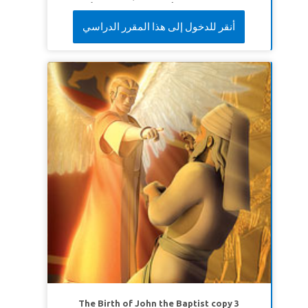
ដោយគាត់នឹងមិនដើរតាមការណែនាំទេ ហើយនោះជាពេលដែល
ខគម្ពីរវិសេស៖
ទ្រង់អត់ទោសបាបរបស់ខ្ញុំទាំងអស់ហើយ
មានបញ្ហាខុសប្រក្រតី។ សៀវភៅវិសេសនាំគ្រីស ចយ និងគីស្មូ
أنقر للدخول إلى هذا المقرر الدراسي
ព្យាបាលជំងឺរបស់ខ្ញុំទាំងអស់។
ទំនុកតម្កើង ១០៣: ៣
ទៅក្រុងហេប្រុនបុរាណ។ នៅទីនោះ អ័ប្រាហាំប្រាប់អេលីស៊ើរ
(អិនអិលធី)
ដែលជាអ្នកបម្រើរបស់គាត់អំពីរបៀបរកប្រពន្ធឲ្យ កូនប្រុស
អ៊ីសាក។ ធ្វើជាសាក្សីបញ្ជាក់អំពីរបៀបដែលអេលាស៊ើរធ្វើដំណើរ
ទៅកាន់ទឹកដីដ៏ឆ្ងាយហើយរកឃើញស្ត្រីត្រឹមត្រូវ - រេបិកា -
តាមរយៈការស្តាប់បង្គាប់ និងការអធិស្ឋាន។ កុមារយល់ថាការធ្វើ
តាមផែនការរបស់ព្រះតែងតែល្អបំផុត។
មេរៀនទី១៖ ព្រះប្រទានប្រាជ្ញា
សេចក្តីពិតវិសេស៖
ព្រះជាម្ចាស់នឹងប្រទានប្រាជ្ញាដល់ខ្ញុំ។
ខគម្ពីរវិសេស៖
«ត្រូវ​ឲ្យ​ទទួល​ស្គាល់​ទ្រង់​នៅ​គ្រប់​ទាំង​ផ្លូវ​ឯង​ចុះ
នោះ​ទ្រង់​នឹង​ដំរង់​អស់​ទាំង​ផ្លូវ​ច្រក​របស់​ឯង»។
សុភាសិត ៣:៦
(អិនអិលធី)
មេរៀនទី២៖ ការប្រឆាំងសេចក្តីល្បួង
សេចក្តីពិតវិសេស៖
ព្រះទ្រង់សណ្ដាប់សេចក្ដីអធិស្ឋានរបស់ខ្ញុំ។
ខគម្ពីរវិសេស៖
«ហេតុ​ព្រោះ​ទ្រង់​បាន​ផ្អៀង​ព្រះកាណ៌​មក​ស្តាប់​ខ្ញុំ
The Birth of John the Baptist copy 3