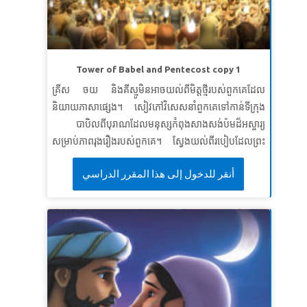
សេចក្ដី​ដែល​ព្រះ​អម្ចាស់​មាន​បន្ទូល​មក​នាង នោះ​នឹង​បាន​សំរេច​
ជា​មិន​ខាន។
លូកា ១:៤៥
មេរៀនទី ៣: ការជឿទុកចិត្តលើសេចក្តីសន្យារបស់ព្រះ
Tower of Babel and Pentecost copy 1
សេចក្តីពិតវិសេស៖
ខ្ញុំអាចជឿទុកចិត្តលើសេចក្តីសន្យារបស់
គ្រីស ចយ និងគីស្មូមិនអាចយល់ពីមិត្តថ្មីរបស់ពួកគេដែល
ព្រះ។
និយាយភាសាផ្សេង។ សៀវភៅវិសេសនាំពួកគេទៅកាន់ទីក្រុង
ខគម្ពីរវិសេស៖
«តាំងពីយូរយារមកហើយព្រះអម្ចាស់បានសន្យា
បាបិលពីបុរាណដែលមនុស្សកំពុងសាងសង់ប៉មដ៏អស្ចារ្យ
ដោយពាក្យរបស់ហោរាដ៏បរិសុទ្ធរបស់ទ្រង់ថានឹងសង្គ្រោះ
សម្រាប់ភាពរុងរឿងរបស់ពួកគេ។ ស្វែងយល់ពីរបៀបដែលព្រះ
យើង»
លូកា ១: ៧០-៧១
បានបញ្ឈប់ពួកគេ - បន្ទាប់មកពីរបៀបដែលទ្រង់បាននាំមនុស្ស
أنقر للدخول إلى هذا المقرر الدراسي
រួមគ្នាសម្រាប់សិរីរុងរឿងរបស់ទ្រង់ជាច្រើនឆ្នាំក្រោយមកនៅថ្ងៃ
បុណ្យទី ៥០ ។ កុមាររៀនបានថាសេចក្តីស្រលាញ់របស់
ព្រះជាម្ចាស់អាចនាំយើងឆ្លងផុតជញ្ជាំងបាន។។
មេរៀនទី ១ៈ អំណាចនៃការរួបរួម
សេចក្តីពិតវិសេស៖
មានអំណាចក្នុងការរួមគ្នា។
ខគម្ពីរវិសេស៖
រួច​ព្រះយេហូវ៉ា​ទ្រង់​មាន​ព្រះបន្ទូល​ថា មើល គេ​ជា​
ពួក​តែ​១ ក៏​និយាយ​ភាសា​តែ​១ គេ​ចាប់​ផ្តើម​ធ្វើ​អំពើ​យ៉ាង​ដូច្នេះ​ហ្ន៎