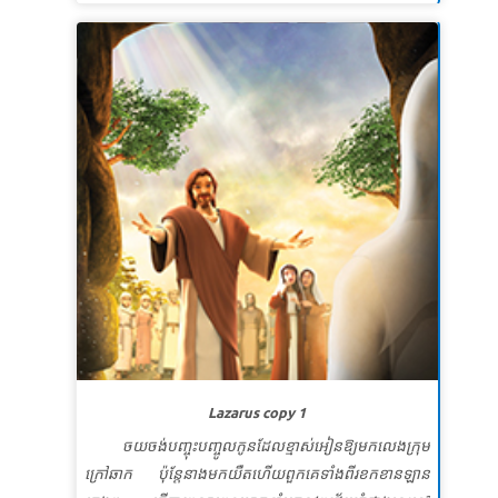
របស់វា។ កុមាររៀនពីកន្លែងដែលត្រូវស្វែងរកប្រាជ្ញាដែលពួកគេ
មិនអាចរកឃើញដោយខ្លួនឯង។
មេរៀនទី 1 រឿងរបស់ព្រះបង្ហាញ
សេចក្តីពិតវិសេស៖ ព្រះបើកបង្ហាញអ្វីៗនៅពេលយើងសួរ។
ខគម្ពីរវិសេស
«ចូរហៅខ្ញុំចុះយើងនឹងឆ្លើយមកអ្នកហើយបង្ហាញ
ការដ៏អស្ចារ្យនិងអស្ចារ្យជាច្រើនដែលអ្នកមិនស្គាល់»។
យេរេមា
៣៣: ៣ (NKJV)
មេរៀនទី ២ ព្រះជាម្ចាស់បញ្ចូលអាមេរិក
សេចក្តីពិតវិសេស៖ ព្រះអនុញ្ញាតឱ្យយើងធ្វើអ្វីដែលអស្ចារ្យ។
ខគម្ពីរវិសេស សូមឱ្យទ្រង់បំពាក់ឱ្យអ្នកនូវអ្វីទាំងអស់ដែលអ្នក
ត្រូវការសម្រាប់ធ្វើតាមព្រះហឫទ័យរបស់ទ្រង់។ សូមឱ្យទ្រង់
បង្កើតផលនៅក្នុងអ្នកតាមរយៈព្រះចេស្ដានៃព្រះយេស៊ូវគ្រីស្ទ
រាល់រឿងល្អៗដែលគាប់ព្រះហឫទ័យទ្រង់។ ហេព្រើរ ១៣:២១
Lazarus copy 1
(អិន។ អិលធី)
ចយចង់បញ្ចុះបញ្ចូលកូនដែលខ្មាស់អៀនឱ្យមកលេងក្រុម
មេរៀនទី 3 ចែករំលែកអំណោយរបស់ព្រះ
ក្រៅឆាក​ ប៉ុន្តែនាងមកយឺតហើយពួកគេទាំងពីរខកខានឡាន