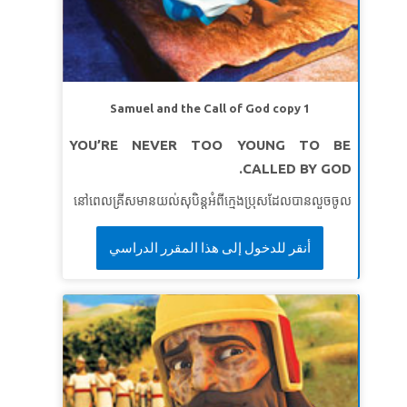
យ៉ាកុប ៣:១៦
មេរៀនទី ២: កំហឹងនឹងមិនគ្រប់គ្រងខ្ញុំឡើយ
សេចក្តីពិតវិសេស៖
ខ្ញុំនឹងមិនអនុញ្ញាតឱ្យកំហឹងគ្រប់គ្រងខ្ញុំទេ។
ខគម្ពីរវិសេស៖
ចូរ​ខឹង​ចុះ តែ​កុំ​ឲ្យ​ធ្វើ​បាប​ឡើយ ។ កុំ​ឲ្យ​សេចក្ដី​
Samuel and the Call of God copy 1
កំហឹង​របស់​អ្នក​នៅ​ដរាប​ដល់​ថ្ងៃ​លិច​ឡើយ” ។
អេភេសូរ ៤:២៦
YOU’RE NEVER TOO YOUNG TO BE
(អិន។ អិលធី)
CALLED BY GOD.
មេរៀនទី ៣: និយាយជាមួយព្រះជាម្ចាស់
នៅពេលគ្រីសមានយល់សុបិន្តអំពីក្មេងប្រុសដែលបានលួចចូល
សសេចក្តីពិតវិសេស៖
ខ្ញុំអាចនិយាយជាមួយព្រះបាន។
ក្នុងផ្ទះរបស់គាត់ ចយគិតថាវាជាសញ្ញាមួយដែលគ្រីសគួរតែជួយ
ខគម្ពីរវិសេស៖
«ឱ​ព្រះ​អង្គ​អើយ ទូល​បង្គំ​បាន​អំពាវ​នាវ​ដល់​ទ្រង់
គាត់។ ប៉ុន្តែគ្រីសមានការងឿងឆ្ងល់ - តើគាត់ក្មេងពេកក្នុងការធ្វើ
أنقر للدخول إلى هذا المقرر الدراسي
ដ្បិត​ទ្រង់​នឹង​មាន​បន្ទូល​ឆ្លើយ​មក​ទូល​បង្គំ។ សូម​ទ្រង់​ផ្អៀង​ព្រះ​
ឱ្យមានភាពខុសគ្នាមែនទេ? សៀវភៅវិសេសនាំគ្រីស ចយ
កាណ៌​មក​ស្ដាប់​ពាក្យ​របស់​ទូល​បង្គំ​ផង” ។
ទំនុកតម្កើង ១៧: ៦
និងគីស្មូទៅជួបហោរាសាំយូអែល។ ធ្វើជាសាក្សីបញ្ជាក់អំពីរបៀប
ដែលគាត់ឆ្លើយតបនឹងការត្រាស់ហៅរបស់ព្រះជាម្ចាស់កាលនៅ
ក្មេងបន្ទាប់មកធំឡើងក្លាយជាអ្នកដឹកនាំរបស់អ៊ីស្រាអែល។
កុមាររៀនថាអ្នកគឺមិនក្មេងពេកទេដែលត្រូវបានត្រាស់ហៅដោយ
ព្រះ។