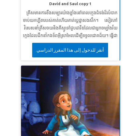
ដោយដៃម្ខាងធ្វើការនិងដៃម្ខាងកាន់អាវុធ” ។
នេហេមា៤: ១៧ខ
David and Saul copy 1
មេរៀនទី៣៖ អំណររបស់ព្រះអម្ចាស់
គ្រីសមានការខឹងសម្បារយ៉ាងខ្លាំងនៅពេលក្មេងជំទង់ដ៏លំបាក
ចាប់យកហ្គីតារបស់គាត់ហើយគាត់ប្តេជ្ញាសងសឹក។ សៀវភៅ
សេចក្តីពិតវិសេស៖
ព្រះផ្តល់ឱ្យខ្ញុំមានអំណរនៅពេលខ្ញុំដើរតាម
វិសេសនាំគ្រីសចយនិងគីស្មូទៅជួបដាវីឌដែលជាអ្នកចម្បាំងវ័យ
ទ្រង់។
ក្មេងដែលដឹកនាំកងទ័ពអ៊ីស្រាអែលដើម្បីទទួលជោគជ័យ។ ធ្វើជា
ខគម្ពីរវិសេស៖
“ អំណររបស់ព្រះអម្ចាស់គឺជាកម្លាំងរបស់អ្នក!”
សាក្សី អំពីរបៀបដែលស្តេចសូលព្យាយាមសម្លាប់គាត់ដោយការ
នេហេមា៨: ១០ខ
أنقر للدخول إلى هذا المقرر الدراسي
ច្រណែននិងរកឃើញមូលហេតុដែលដាវីឌនឹងមិនសងសឹក
ទោះបីគាត់មានឱកាសដ៏ល្អក៏ដោយ។ ក្មេងៗដឹងថាកំហឹងនិងការ
សងសឹកមិនអាចសម្រេចគោលបំណងរបស់ព្រះបានទេ។ * ត្រូវ
ប្រាកដថាបានមើលវីដេអូរឿងព្រះគម្ពីរជាមុនសម្រាប់វគ្គសិក្សា
នេះព្រោះរូបភាពខ្លះអាចចាប់អារម្មណ៍ខ្លាំងសម្រាប់ក្មេងៗ។
សង្ខេបនិមិត្ត គឺមិនសូវជាខ្លាំងទេ។ ដូចគ្នានេះផងដែរសូមពិនិត្យ
មើលប្រវត្តិនៃព្រះគម្ពីរនិងវីដេអូសញ្ញាសម្គាល់។
មេរៀនទី ១៖ គ្មានកន្លែងសម្រាប់ភាពច្រណែនទេ
សេចក្តីពិតវិសេស៖
ខ្ញុំនឹងមិនច្រណែននឹងអ្នកដទៃទេ។
SuperVerse៖
ដ្បិត​កន្លែង​ណា​ដែល​មាន​សេចក្ដី​ច្រណែន នឹង​
សេចក្ដី​គំនុំ នោះ​ក៏​មាន​វឹក​វរ នឹង​សេចក្ដី​អាក្រក់​គ្រប់​យ៉ាង​ដែរ។