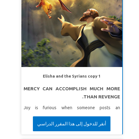
សេចក្ដីពិតវិសេស៖
ប្រាជ្ញាពិតមកពីព្រះ។
ខវិសេស៖
«ត្បិតព្រះអម្ចាស់ប្រទានប្រាជ្ញា! ចេញពីព្រះឳសទ្រង់
ព្រះអង្គមកចំណេះនិងការយោគយល់។
សុភាសិត ២: ៦ (អិន
អិល ធី។ )
មេរៀនទី ២ ៈសូមព្រះសម្រាប់ប្រាជ្ញា
សេចក្ដីពិត៖
ខ្ញុំនឹងសុំប្រាជ្ញាពីព្រះជាម្ចាស់។
ខវិសេស៖
“ ខ្ញុំនឹងផ្តល់ឱ្យអ្នកនូវអ្វីដែលអ្នកបានស្នើសុំ! ខ្ញុំនឹង
អោយអ្នកមានប្រាជ្ញា និងការយោគយល់។
ពង្សាវតារក្សត្រទី ១
៣:១២ (អិនអិលធី)
Elisha and the Syrians copy 1
មេរៀនទី ៣: សង់នៅលើប្រាជ្ញារបស់ព្រះ
MERCY CAN ACCOMPLISH MUCH MORE
សេចក្ដីពិត៖
ខ្ញុំនឹងកសាងជីវិតរបស់ខ្ញុំលើព្រះបន្ទូលរបស់ព្រះ។
THAN REVENGE.
ខវិសេស៖
“
អ្នកណាដែលស្តាប់ការបង្រៀនរបស់ខ្ញុំ ហើយធ្វើ
Joy is furious when someone posts an
តាមវាគឺប្រកបដោយប្រាជ្ញាដូចជាមនុស្សដែលសង់ផ្ទះលើថ្មដា។
embarrassing video of her, and she knows the
ម៉ាថាយ ៧:២៤ (អិនអិលធី)
perfect way to get even—but should she?
أنقر للدخول إلى هذا المقرر الدراسي
Superbook takes Joy, Chris and Gizmo to meet the
prophet Elisha. Witness how the Syrians try to