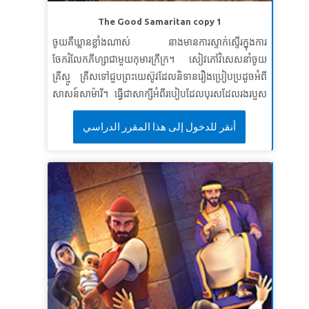
មេរៀនទី ២ ការរង់ចាំព្រះអម្ចាស់
The Good Samaritan copy 1
សេចក្តីពិតវិសេស៖ ខ្ញុំនឹងរង់ចាំដល់ព្រះអម្ចាស់។
ចូយគឺឃ្លានខ្លាំងណាស់ នាងមានការស្ទាក់ស្ទើរក្នុងការ
ខគម្ពីរវិសេស ត្រូវហើយរង់ចាំព្រះអម្ចាស់ដោយអត់ធ្មត់។ ចូរ
ចែករំលែកភីហ្សាជាមួយកុមារក្រីក្រ។ សៀវភៅវិសេសនាំចូយ
ក្លាហាននិងក្លាហាន។ ត្រូវហើយរង់ចាំព្រះអម្ចាស់ដោយអត់ធ្មត់។
គ្រីស្មូ គ្រីសទៅជួបព្រះយេស៊ូវដែលនិទានរឿងប្រៀបប្រដូចអំពី
ទំនុកតម្កើង ២៧:១៤ (អិនអិលធី)
សាសន៍សាម៉ារី។ ធ្វើជាសាក្សីអំពីរបៀបដែលបុរសដែលរងរបួស
មេរៀនទី ៣: ប្រភពនៃជីវិតរបស់យើង
ត្រូវបានមិនអើពើ ដោយមនុស្សសំខាន់ៗបន្ទាប់មកត្រូវ
أنقر للدخول إلى هذا المقرر الدراسي
បានជួយសង្គ្រោះដោយជនបរទេសដែលត្រូវបានគេមើលងាយ
សេចក្តីពិតវិសេស៖ សេចក្តីពិតវិសេស៖ព្រះយេស៊ូវគឺជាប្រភព
ដោយប្រជាជនក្នុងស្រុក។ កុមាររៀនពីសារៈសំខាន់នៃការយក
នៃជីវិត។
ចិត្តទុកដាក់ចំពោះអ្នកដទៃ ហើយមនុស្សទាំងអស់គឺជាអ្នកជិត
ខគម្ពីរវិសេស ខគម្ពីរវិសេស៖អ្នកណាមានព្រះបុត្រាអ្នកនោះមាន
ខាងរបស់យើង។
ជីវិត។ អ្នកណាគ្មានព្រះបុត្រារបស់ព្រះជាម្ចាស់អ្នកនោះគ្មានជីវិត
ឡើយ។
យ៉ូហានទី១ ៥:១២ (អិនអិលធី)
មេរៀនទី ១៖ ភាពស្មើរគ្នា
ខគម្ពីរវិសេស៖
ខ្ញុំនឹងប្រព្រឹត្តចំពោះអ្នកដទៃដោយស្មើភាព។
SuperVerse៖
«អ្នក​ណា​ដែល​មិន​កោតខ្លាច​ដល់​ពួក​អ្នក​ជា​
ប្រធាន ឬ​មិន​យល់​ដល់​ពួក​អ្នក​មាន​ជា​ជាង​អ្នក​ក្រ ដោយ​ព្រោះ​គេ​
សុទ្ធ​តែ​ជា​ការ​នៃ​ព្រះហស្ត​ទ្រង់​ធ្វើ​ទាំង​អស់។
យ៉ូប ៣៤:១៩
មេរៀនទី ២ ស្រឡាញ់អ្នកជិតខាង