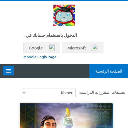
خطى إلى المحتوى الرئيسي
الدخول باستخدام حسابك في :
Google
Microsoft
Moodle Login Page
الصفحة الرئيسية
Locales
تصنيفات المقررات الدراسية:
العربية ‎(ar)‎
البحث
في
تسليم
المقررات
الدراسية