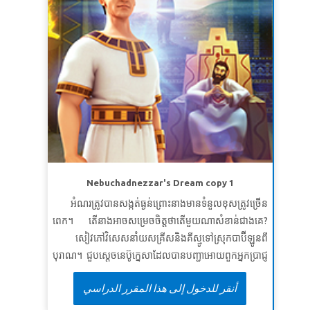
Nebuchadnezzar's Dream copy 1
អំណរត្រូវបានសង្កត់ធ្ងន់ព្រោះនាងមានទំនួលខុសត្រូវច្រើន
ពេក។ តើនាងអាចសម្រេចចិត្តថាតើមួយណាសំខាន់ជាងគេ?
សៀវភៅវិសេសនាំយសគ្រីសនិងគីស្មូទៅស្រុកបាប៊ីឡូនពី
បុរាណ។ ជួបស្តេចនេប៊ូក្នេសាដែលបានបញ្ជាអោយពួកអ្នកប្រាជ្ញ
របស់ព្រះអង្គប្រាប់គេនូវសុបិនដែលស្តេចបានសុបិន្តឬប្រឈម
أنقر للدخول إلى هذا المقرر الدراسي
នឹងសេចក្តីស្លាប់។ ចូរធ្វើជាសាក្សីអំពីរបៀបដែលព្យា
ការីដានីយ៉ែលរកឃើញនូវក្តីសុបិន្តដ៏អាថ៌កំបាំងនិងអត្ថន័យ