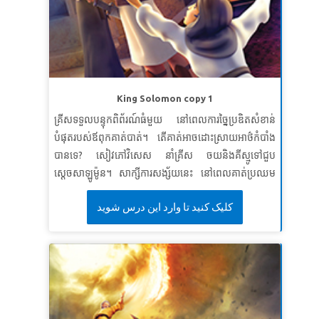
ខគម្ពីរវិសេស៖
ខ្ញុំនឹងស្រឡាញ់អ្នកជិតខាងដូចខ្លួនឯង។
SuperVerse៖
«អ្ឯង​ត្រូវ​ស្រឡាញ់​ព្រះអម្ចាស់ ជា​ព្រះ​នៃ​ឯង ឲ្យ​
អស់​អំពី​ចិត្ត អស់​អំពី​ព្រលឹង អស់​អំពី​កំឡាំង ហើយ​អស់​អំពី​
គំនិត​ឯង»។ ហើយ«ត្រូវស្រឡាញ់អ្នកជិតខាងដូចខ្លួនឯង»។
លូកា ១០: ២៧
King Solomon copy 1
មេរៀនទី ៣​មានចិត្តល្អ និងសប្បុរស
គ្រីសទទួលបន្ទុកពិព័រណ៍ធំមួយ នៅពេលការច្នៃប្រឌិតសំខាន់
បំផុតរបស់ឪពុកគាត់បាត់។ តើគាត់អាចដោះស្រាយអាថ៌កំបាំង
សេចក្តីពិតវិសេស៖
ខ្ញុំនឹងមានចិត្តល្អនិងសប្បុរសដល់អ្នកដទៃ។
បានទេ? សៀវភៅវិសេស នាំគ្រីស ចយនិងគីស្មូទៅជួប
ខគម្ពីរវិសេស៖
មនុស្ស​ដែល​មាន​ចិត្ត​សន្ធា នឹង​បាន​បរិបូរ ហើយ​
ស្តេចសាឡូម៉ូន។ សាក្សីការសង្ស័យនេះ នៅពេលគាត់ប្រឈម
អ្នក​ណា​ដែល​ស្រោច​ទឹក​ដល់​គេ នោះ​នឹង​បាន​គេ​ស្រោច​ទឹក​ដល់​
មុខនឹងទុក្ខលំបាក: តើស្ត្រីណាជាម្តាយពិតរបស់ទារក? ស្វែង
ខ្លួន​ដែរ។
សុភាសិត ១១:២៥
کلیک کنید تا وارد این درس شوید
យល់ពីវិធីដ៏គួរឱ្យភ្ញាក់ផ្អើល ដែលសាឡូម៉ូនមិនស្គាល់ការពិត។
កូនៗ ដឹងថាប្រាជ្ញាពិតមកពីព្រះ។ * ត្រូវប្រាកដថាបានមើល
វីដេអូរឿងព្រះគម្ពីរជាមុន សម្រាប់វគ្គសិក្សានេះព្រោះរូបភាពខ្លះ
អាចខ្លាំងពេកសម្រាប់ក្មេងៗ។ កំណែរួម គឺមិនសូវខ្លាំង។ ដូចគ្នា
នេះផង ដែរពិនិត្យមើលប្រវត្តិព្រះគម្ពីរនិងវីដេអូសញ្ញាតំណាង។
មេរៀនទី ១ ៈ ប្រាជ្ញាពិត