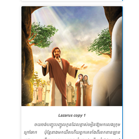
របស់វា។ កុមាររៀនពីកន្លែងដែលត្រូវស្វែងរកប្រាជ្ញាដែលពួកគេ
មិនអាចរកឃើញដោយខ្លួនឯង។
មេរៀនទី 1 រឿងរបស់ព្រះបង្ហាញ
សេចក្តីពិតវិសេស៖ ព្រះបើកបង្ហាញអ្វីៗនៅពេលយើងសួរ។
ខគម្ពីរវិសេស
«ចូរហៅខ្ញុំចុះយើងនឹងឆ្លើយមកអ្នកហើយបង្ហាញ
ការដ៏អស្ចារ្យនិងអស្ចារ្យជាច្រើនដែលអ្នកមិនស្គាល់»។
យេរេមា
៣៣: ៣ (NKJV)
មេរៀនទី ២ ព្រះជាម្ចាស់បញ្ចូលអាមេរិក
សេចក្តីពិតវិសេស៖ ព្រះអនុញ្ញាតឱ្យយើងធ្វើអ្វីដែលអស្ចារ្យ។
ខគម្ពីរវិសេស សូមឱ្យទ្រង់បំពាក់ឱ្យអ្នកនូវអ្វីទាំងអស់ដែលអ្នក
ត្រូវការសម្រាប់ធ្វើតាមព្រះហឫទ័យរបស់ទ្រង់។ សូមឱ្យទ្រង់
បង្កើតផលនៅក្នុងអ្នកតាមរយៈព្រះចេស្ដានៃព្រះយេស៊ូវគ្រីស្ទ
រាល់រឿងល្អៗដែលគាប់ព្រះហឫទ័យទ្រង់។ ហេព្រើរ ១៣:២១
Lazarus copy 1
(អិន។ អិលធី)
ចយចង់បញ្ចុះបញ្ចូលកូនដែលខ្មាស់អៀនឱ្យមកលេងក្រុម
មេរៀនទី 3 ចែករំលែកអំណោយរបស់ព្រះ
ក្រៅឆាក​ ប៉ុន្តែនាងមកយឺតហើយពួកគេទាំងពីរខកខានឡាន