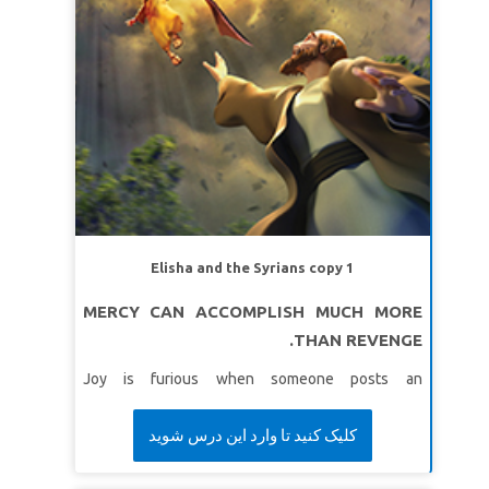
សេចក្ដីពិតវិសេស៖
ប្រាជ្ញាពិតមកពីព្រះ។
ខវិសេស៖
«ត្បិតព្រះអម្ចាស់ប្រទានប្រាជ្ញា! ចេញពីព្រះឳសទ្រង់
ព្រះអង្គមកចំណេះនិងការយោគយល់។
សុភាសិត ២: ៦ (អិន
អិល ធី។ )
មេរៀនទី ២ ៈសូមព្រះសម្រាប់ប្រាជ្ញា
សេចក្ដីពិត៖
ខ្ញុំនឹងសុំប្រាជ្ញាពីព្រះជាម្ចាស់។
ខវិសេស៖
“ ខ្ញុំនឹងផ្តល់ឱ្យអ្នកនូវអ្វីដែលអ្នកបានស្នើសុំ! ខ្ញុំនឹង
អោយអ្នកមានប្រាជ្ញា និងការយោគយល់។
ពង្សាវតារក្សត្រទី ១
៣:១២ (អិនអិលធី)
Elisha and the Syrians copy 1
មេរៀនទី ៣: សង់នៅលើប្រាជ្ញារបស់ព្រះ
MERCY CAN ACCOMPLISH MUCH MORE
សេចក្ដីពិត៖
ខ្ញុំនឹងកសាងជីវិតរបស់ខ្ញុំលើព្រះបន្ទូលរបស់ព្រះ។
THAN REVENGE.
ខវិសេស៖
“
អ្នកណាដែលស្តាប់ការបង្រៀនរបស់ខ្ញុំ ហើយធ្វើ
Joy is furious when someone posts an
តាមវាគឺប្រកបដោយប្រាជ្ញាដូចជាមនុស្សដែលសង់ផ្ទះលើថ្មដា។
embarrassing video of her, and she knows the
ម៉ាថាយ ៧:២៤ (អិនអិលធី)
perfect way to get even—but should she?
کلیک کنید تا وارد این درس شوید
Superbook takes Joy, Chris and Gizmo to meet the
prophet Elisha. Witness how the Syrians try to