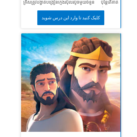
គ្រីសត្រូវបង្ហាត់បង្រៀនក្មេងរបុិលរប៉ូចមួយចំនួន ប៉ុន្តែតើគាត់
LESSON 3: SEEK MORE OF GOD
អាចជួយពួកគេយ៉ាងម៉េចប្រសិនបើពួកគេសើចចំអកគាត់?
សៀវភៅវិសេសនាំគ្រីស ចយ និងហ្គីហ្សូមទៅជួបនេហេមា។ ទី
کلیک کنید تا وارد این درس شوید
SuperTruth:
I will seek more of God.
បន្ទាល់អំពីផែនការដ៏មាំមួនរបស់គាត់ដើម្បីសង់កំផែងក្រុង
SuperVerse:
“Please let a double portion of your
យេរូសាឡិមឡើងវិញ ទោះបីមនុស្សអាក្រក់ចំអកមើលងាយគាត់
spirit be upon me.”
2 Kings 2:9b (NKJV)
ហើយគ្រោងនឹងសម្លាប់គាត់ក៏ដោយ! កុមាររៀនពីរបៀបស្វែងរក
ភាពក្លាហានដើម្បីជំនះរាល់ឧបសគ្គ។
មេរៀនទី១: ត្រូវធ្វើការ
សេចក្តីពិតវិសេស៖
ខ្ញុំនឹងធ្វើកិច្ចការដែលព្រះបានហៅខ្ញុំឱ្យធ្វើ។
ខគម្ពីរវិសេស៖
ព្រះនៃស្ថានសួគ៌នឹងជួយយើងឲ្យទទួលបាន
ជោគជ័យ។ យើងដែលជាអ្នកបំរើរបស់ទ្រង់នឹងចាប់ផ្តើមសង់
កំផែងនេះឡើងវិញ។
នេហេមា២:២០
មេរៀទី ២៖ ឈរឡើងសម្រាប់ការប្រឈមឧបសគ្គ
សេចក្តីពិតវិសេស៖
ខ្ញុំនឹងត្រៀមខ្លួនរួចរាល់ហើយសម្រាប់ឧប
សគ្គ។
ខគម្ពីរវិសេស៖
អ្នកសាងសង់បានបន្តការងាររបស់ពួកគេ