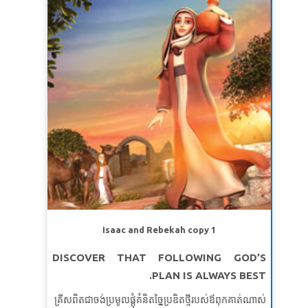
ខគម្ពីរវិសេស៖
សាំយូអែល​កាន់​តែ​ធំ​ឡើង ព្រះ​យេហូវ៉ា​ទ្រង់​ក៏​គង់​
មេរៀនទី ១:ភាពងាយស្រួលសម្រាប់ភាពអស្ចារ្យរបស់ព្រះ
នៅ​ជា​មួយ ហើយ​មិន​ឲ្យ​ពាក្យ​ទំ​នាយ​ណា​មួយ​របស់​លោក​ជ្រុះ​
សេចក្តីពិតវិសេស៖
ព្រះជាម្ចាស់ប្រើរបស់សាមញ្ញ ដើម្បីលើក
ធ្លាក់​បាត់​ឡើយ។
សាំយូអែលទី ១ ៣:១៩ (អិនអិលធី)
តម្កើងសិរីរុងរឿងរបស់ព្រះអង្គ។
ខគម្ពីរវិសេស៖
“ ប៉ុន្តែព្រះជាម្ចាស់បានជ្រើសរើសការល្ងង់ខ្លៅ
របស់លោកីយនេះដើម្បីធ្វើអោយអ្នកមានប្រាជ្ញាមានសេចក្តី
ខ្មាស់។ ទ្រង់បានជ្រើសរើសយករបស់ទន់ខ្សោយនៃលោកីយនេះ
ដើម្បីធ្វើឱ្យអ្នកមានអំណាចអាម៉ាស់មុខ។
កូរិនថូសទី ១ ១:២៧
(សុីអុីវី)
មេរៀនទី ២៖ រៀន ឲ្យ ចេះបន្ទាបខ្លួន
សេចក្ដីពិតវិសេស៖
ខ្ញុំនឹងរៀនចេះបន្ទាបខ្លួនគ្រប់ពេល។
ខគម្ពីរវិសេស៖
ដូចបទគម្ពីរចែងថា«ព្រះជាម្ចាស់ប្រឆាំងនឹង
មនុស្សអំនួតតែទ្រង់ប្រណីសន្ដោសដល់មនុស្សរាបសា»។
Isaac and Rebekah copy 1
យ៉ាកុប ៤: ៦ (អិនអិលធី)
DISCOVER THAT FOLLOWING GOD’S
មេរៀនទី ៣៖ មានសុខភាពល្អនិងបានជាសះស្បើយ
PLAN IS ALWAYS BEST.
សេចក្ដីពិតវិសេស៖
ព្រះជាម្ចាស់ប្រោសខ្ញុំអោយជាហើយធ្វើអោយ
គ្រីសពិតជាចង់ប្រមូលផ្តុំគំនិតច្នៃប្រឌិតថ្មីរបស់ឪពុកគាត់ណាស់
ខ្ញុំជាសះស្បើយ។