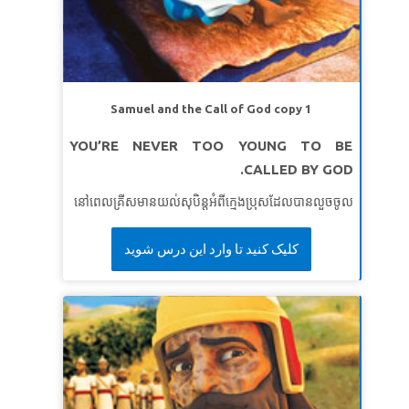
យ៉ាកុប ៣:១៦
មេរៀនទី ២: កំហឹងនឹងមិនគ្រប់គ្រងខ្ញុំឡើយ
សេចក្តីពិតវិសេស៖
ខ្ញុំនឹងមិនអនុញ្ញាតឱ្យកំហឹងគ្រប់គ្រងខ្ញុំទេ។
ខគម្ពីរវិសេស៖
ចូរ​ខឹង​ចុះ តែ​កុំ​ឲ្យ​ធ្វើ​បាប​ឡើយ ។ កុំ​ឲ្យ​សេចក្ដី​
Samuel and the Call of God copy 1
កំហឹង​របស់​អ្នក​នៅ​ដរាប​ដល់​ថ្ងៃ​លិច​ឡើយ” ។
អេភេសូរ ៤:២៦
YOU’RE NEVER TOO YOUNG TO BE
(អិន។ អិលធី)
CALLED BY GOD.
មេរៀនទី ៣: និយាយជាមួយព្រះជាម្ចាស់
នៅពេលគ្រីសមានយល់សុបិន្តអំពីក្មេងប្រុសដែលបានលួចចូល
សសេចក្តីពិតវិសេស៖
ខ្ញុំអាចនិយាយជាមួយព្រះបាន។
ក្នុងផ្ទះរបស់គាត់ ចយគិតថាវាជាសញ្ញាមួយដែលគ្រីសគួរតែជួយ
ខគម្ពីរវិសេស៖
«ឱ​ព្រះ​អង្គ​អើយ ទូល​បង្គំ​បាន​អំពាវ​នាវ​ដល់​ទ្រង់
គាត់។ ប៉ុន្តែគ្រីសមានការងឿងឆ្ងល់ - តើគាត់ក្មេងពេកក្នុងការធ្វើ
کلیک کنید تا وارد این درس شوید
ដ្បិត​ទ្រង់​នឹង​មាន​បន្ទូល​ឆ្លើយ​មក​ទូល​បង្គំ។ សូម​ទ្រង់​ផ្អៀង​ព្រះ​
ឱ្យមានភាពខុសគ្នាមែនទេ? សៀវភៅវិសេសនាំគ្រីស ចយ
កាណ៌​មក​ស្ដាប់​ពាក្យ​របស់​ទូល​បង្គំ​ផង” ។
ទំនុកតម្កើង ១៧: ៦
និងគីស្មូទៅជួបហោរាសាំយូអែល។ ធ្វើជាសាក្សីបញ្ជាក់អំពីរបៀប
ដែលគាត់ឆ្លើយតបនឹងការត្រាស់ហៅរបស់ព្រះជាម្ចាស់កាលនៅ
ក្មេងបន្ទាប់មកធំឡើងក្លាយជាអ្នកដឹកនាំរបស់អ៊ីស្រាអែល។
កុមាររៀនថាអ្នកគឺមិនក្មេងពេកទេដែលត្រូវបានត្រាស់ហៅដោយ
ព្រះ។