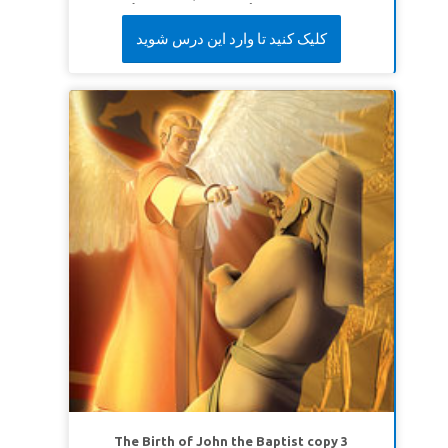
ដោយគាត់នឹងមិនដើរតាមការណែនាំទេ ហើយនោះជាពេលដែល
ខគម្ពីរវិសេស៖
ទ្រង់អត់ទោសបាបរបស់ខ្ញុំទាំងអស់ហើយ
មានបញ្ហាខុសប្រក្រតី។ សៀវភៅវិសេសនាំគ្រីស ចយ និងគីស្មូ
کلیک کنید تا وارد این درس شوید
ព្យាបាលជំងឺរបស់ខ្ញុំទាំងអស់។
ទំនុកតម្កើង ១០៣: ៣
ទៅក្រុងហេប្រុនបុរាណ។ នៅទីនោះ អ័ប្រាហាំប្រាប់អេលីស៊ើរ
(អិនអិលធី)
ដែលជាអ្នកបម្រើរបស់គាត់អំពីរបៀបរកប្រពន្ធឲ្យ កូនប្រុស
អ៊ីសាក។ ធ្វើជាសាក្សីបញ្ជាក់អំពីរបៀបដែលអេលាស៊ើរធ្វើដំណើរ
ទៅកាន់ទឹកដីដ៏ឆ្ងាយហើយរកឃើញស្ត្រីត្រឹមត្រូវ - រេបិកា -
តាមរយៈការស្តាប់បង្គាប់ និងការអធិស្ឋាន។ កុមារយល់ថាការធ្វើ
តាមផែនការរបស់ព្រះតែងតែល្អបំផុត។
មេរៀនទី១៖ ព្រះប្រទានប្រាជ្ញា
សេចក្តីពិតវិសេស៖
ព្រះជាម្ចាស់នឹងប្រទានប្រាជ្ញាដល់ខ្ញុំ។
ខគម្ពីរវិសេស៖
«ត្រូវ​ឲ្យ​ទទួល​ស្គាល់​ទ្រង់​នៅ​គ្រប់​ទាំង​ផ្លូវ​ឯង​ចុះ
នោះ​ទ្រង់​នឹង​ដំរង់​អស់​ទាំង​ផ្លូវ​ច្រក​របស់​ឯង»។
សុភាសិត ៣:៦
(អិនអិលធី)
មេរៀនទី២៖ ការប្រឆាំងសេចក្តីល្បួង
សេចក្តីពិតវិសេស៖
ព្រះទ្រង់សណ្ដាប់សេចក្ដីអធិស្ឋានរបស់ខ្ញុំ។
ខគម្ពីរវិសេស៖
«ហេតុ​ព្រោះ​ទ្រង់​បាន​ផ្អៀង​ព្រះកាណ៌​មក​ស្តាប់​ខ្ញុំ
The Birth of John the Baptist copy 3