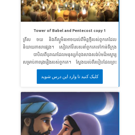
សេចក្ដី​ដែល​ព្រះ​អម្ចាស់​មាន​បន្ទូល​មក​នាង នោះ​នឹង​បាន​សំរេច​
ជា​មិន​ខាន។
លូកា ១:៤៥
មេរៀនទី ៣: ការជឿទុកចិត្តលើសេចក្តីសន្យារបស់ព្រះ
Tower of Babel and Pentecost copy 1
សេចក្តីពិតវិសេស៖
ខ្ញុំអាចជឿទុកចិត្តលើសេចក្តីសន្យារបស់
គ្រីស ចយ និងគីស្មូមិនអាចយល់ពីមិត្តថ្មីរបស់ពួកគេដែល
ព្រះ។
និយាយភាសាផ្សេង។ សៀវភៅវិសេសនាំពួកគេទៅកាន់ទីក្រុង
ខគម្ពីរវិសេស៖
«តាំងពីយូរយារមកហើយព្រះអម្ចាស់បានសន្យា
បាបិលពីបុរាណដែលមនុស្សកំពុងសាងសង់ប៉មដ៏អស្ចារ្យ
ដោយពាក្យរបស់ហោរាដ៏បរិសុទ្ធរបស់ទ្រង់ថានឹងសង្គ្រោះ
សម្រាប់ភាពរុងរឿងរបស់ពួកគេ។ ស្វែងយល់ពីរបៀបដែលព្រះ
យើង»
លូកា ១: ៧០-៧១
បានបញ្ឈប់ពួកគេ - បន្ទាប់មកពីរបៀបដែលទ្រង់បាននាំមនុស្ស
کلیک کنید تا وارد این درس شوید
រួមគ្នាសម្រាប់សិរីរុងរឿងរបស់ទ្រង់ជាច្រើនឆ្នាំក្រោយមកនៅថ្ងៃ
បុណ្យទី ៥០ ។ កុមាររៀនបានថាសេចក្តីស្រលាញ់របស់
ព្រះជាម្ចាស់អាចនាំយើងឆ្លងផុតជញ្ជាំងបាន។។
មេរៀនទី ១ៈ អំណាចនៃការរួបរួម
សេចក្តីពិតវិសេស៖
មានអំណាចក្នុងការរួមគ្នា។
ខគម្ពីរវិសេស៖
រួច​ព្រះយេហូវ៉ា​ទ្រង់​មាន​ព្រះបន្ទូល​ថា មើល គេ​ជា​
ពួក​តែ​១ ក៏​និយាយ​ភាសា​តែ​១ គេ​ចាប់​ផ្តើម​ធ្វើ​អំពើ​យ៉ាង​ដូច្នេះ​ហ្ន៎