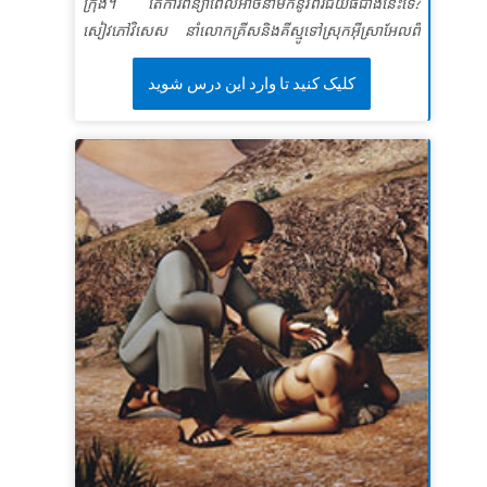
ក្រុង។ តើការពន្យាពេលអាចនាំមកនូវពរជ័យធំជាងនេះទេ?
សេចក្តីពិតវិសេស៖ ខ្ញុំនឹងប្រាប់អ្នកដទៃអំពីព្រះយេស៊ូវដែលជា
សៀវភៅវិសេស នាំលោកគ្រីសនិងគីស្មូទៅស្រុកអ៊ីស្រាអែលពី
អំណោយទានរបស់ព្រះ។
បុរាណ ដែលព្រះយេស៊ូ៉៊ឮថាឡាសារដែលជាមិត្តរបស់គាត់ឈឺ
ខគម្ពីរវិសេស
“ ប៉ុន្តែចំពោះអស់អ្នកដែលជឿលើទ្រង់ហើយ
کلیک کنید تا وارد این درس شوید
ធ្ងន់។ ជាជាងប្រញាប់ប្រញាល់ធ្វើឱ្យគាត់ជាសះស្បើយព្រះយេស៊ូ
ទទួលយកទ្រង់នោះទ្រង់បានប្រទានសិទ្ធិ ឲ្យ ក្លាយជាកូនរបស់
ពន្យាពេលហើយពេលទ្រង់មកដល់ឡាសាបានស្លាប់ទៅ។ សូម
ព្រះ” យ៉ូហានទី១ ៥:១២ (អិនអិលធី)
ធ្វើជាសាក្សីអំពីការអស្ចារ្យដែលព្រះយេស៊ូបានធ្វើអព្ភូតហេតុដ៏
អស្ចារ្យជាងនេះ ដោយទ្រង់ប្រោសឲ្យរស់ឡើងវិញ! ក្មេងៗដឹងថា
ពេលវេលារបស់ព្រះគឺល្អឥតខ្ចោះ។ * ត្រូវប្រាកដថាបានមើល
វីដេអូរឿងព្រះគម្ពីរជាមុនសម្រាប់វគ្គសិក្សានេះព្រោះរូបភាពខ្លះ
អាចខ្លាំងពេកសម្រាប់ក្មេងៗ។ សង្ខេបនិមិត្ត គឺមិនសូវជាខ្លាំងទេ។
សូមមើលផងដែរនូវប្រវត្តិព្រះគម្ពីរនិងវីដេអូសញ្ញាសម្គាល់។
មេរៀនទី 1 ពេលវេលាជាមួយព្រះយេស៊ូវ
សេចក្តីពិតវិសេស៖ Super Truth៖​ ខ្ញុំនឹងចំណាយពេល
ជាមួយព្រះយេស៊ូ។
ខគម្ពីរវិសេស SuperVerse៖មានរឿងតែមួយគត់ដែលគួរ ឲ្យ
ព្រួយបារម្ភ។ ម៉ារីបានរកឃើញ ហើយវានឹងមិនត្រូវបាន
យកចេញពីនាងទេ។
លូកា ១០:៤២ (អិនអិលធី។ )