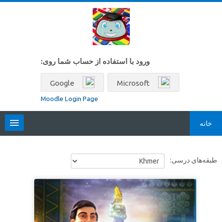
رش به محتوای اصلی
ورود با استفاده از حساب شما روی:
Google
Microsoft
Moodle Login Page
خانه
Locales
طبقه‌های درسی:
فارسی ‎(fa)‎
جستجو
بین
ارسال
درس‌ها