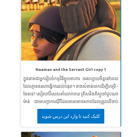
មេរៀនទី ១: បម្រើព្រះនៅថ្ងៃនេះ
សេចក្តីពិតវិសេស៖
ខ្ញុំអាចបម្រើព្រះនៅថ្ងៃនេះ។
ខគម្ពីរវិសេស៖
“ កុំ​ឲ្យ​អ្នក​ណា​មើល​ងាយ​អ្នក ដោយ​ព្រោះ​នៅ​ក្មេង​
នោះ​ឡើយ។ ចូរ​ធ្វើ​ជា​គំរូ​ដល់​ពួក​អ្នក​ជឿ ដោយ​ពាក្យ​សំដី កិរិយា​
ប្រព្រឹត្ត សេចក្ដី​ស្រឡាញ់ សេចក្ដី​ជំនឿ នឹង​សេចក្ដី​បរិសុទ្ធ។
ធីម៉ូថេទី ១ ៤:១២ (អិនអិលធី)
មេរៀនទី ២ : ស្តាប់និងគោរពប្រតិបត្តិតាមព្រះសូសៀង
របស់ព្រះ
Naaman and the Servant Girl copy 1
សេចក្តីពិតវិសេស៖
ខ្ញុំនឹងស្តាប់ព្រះសូសៀងរបស់ព្រះ ហើយ
ក្នុងនាមជាអ្នករៀបចំកម្មវិធីម្ហូបអាហារ អរសប្បាយចិត្តនៅពេល
ស្តាប់បង្គាប់តាមទ្រង់។
ដែលគ្មាននរណាធ្វើការរវល់បំផុត។ នាងសំខាន់ពេកដើម្បីបម្រើ -
ខគម្ពីរវិសេស៖
លំដាប់​នោះ ព្រះ​យេហូវ៉ា​ទ្រង់​យាង​មក​ឈរ ហៅ​
មែនទេ? សៀវភៅវិសេសនាំលោកចយ គ្រីសនិងគីស្មូទៅជួបណា
ដូច​ជា​ជាន់​មុន​ថា“ សាំយូអែល! នែ​សាំយូអែល​អើយ នោះ​
ម៉ាន់ ជាមេបញ្ជាការស៊ីរីដែលមានមោទនភាពដែលត្រូវឈឺចាប់
សាំយូអែល​ទូល​ឆ្លើយ​ថា ៖ «សូម​ទ្រង់​មាន​បន្ទូល​មក​ចុះ ដ្បិត​ទូល​
ពីរោគឃ្លង់។ សូមមើលពីរបៀបដែលក្មេងស្រីអ្នកបម្រើជនជាតិ
បង្គំ ជា​អ្នក​បំរើ​ទ្រង់​ប្រុង​ស្ដាប់​ហើយ »។
សាំយូអែលទី ១ ៣:១០
کلیک کنید تا وارد این درس شوید
អ៊ីស្រាអែលរាបទាប ផ្តល់ក្តីសង្ឃឹមដល់គាត់ហើយបានឃើញការ
មេរៀនទី ៣: ការថ្វាយខ្លួនដល់ព្រះអម្ចាស់
ណែនាំដ៏អាថ៌កំបាំងរបស់អេលីសេ។ កុមាររៀនពីសារៈសំខាន់នៃ
ការបន្ទាបខ្លួន
សេចក្តីពិតវិសេស៖
ខ្ញុំនឹងថ្វាយជីវិតរបស់ខ្ញុំដល់ព្រះអម្ចាស់។