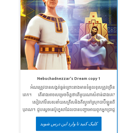
Nebuchadnezzar's Dream copy 1
អំណរត្រូវបានសង្កត់ធ្ងន់ព្រោះនាងមានទំនួលខុសត្រូវច្រើន
ពេក។ តើនាងអាចសម្រេចចិត្តថាតើមួយណាសំខាន់ជាងគេ?
សៀវភៅវិសេសនាំយសគ្រីសនិងគីស្មូទៅស្រុកបាប៊ីឡូនពី
បុរាណ។ ជួបស្តេចនេប៊ូក្នេសាដែលបានបញ្ជាអោយពួកអ្នកប្រាជ្ញ
របស់ព្រះអង្គប្រាប់គេនូវសុបិនដែលស្តេចបានសុបិន្តឬប្រឈម
کلیک کنید تا وارد این درس شوید
នឹងសេចក្តីស្លាប់។ ចូរធ្វើជាសាក្សីអំពីរបៀបដែលព្យា
ការីដានីយ៉ែលរកឃើញនូវក្តីសុបិន្តដ៏អាថ៌កំបាំងនិងអត្ថន័យ