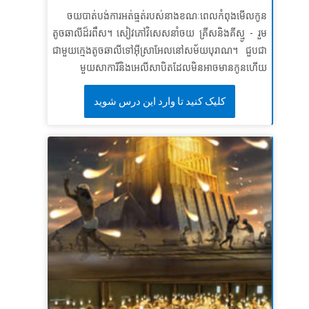
បាន​ជា​ខ្ញុំ​នឹង​អំពាវនាវ​ដល់​ទ្រង់​អស់​១​ជីវិត! »
ទំនុកដំកើង
ចយបាត់បង់ការអត់ធ្មត់របស់នាងខណៈពេលកំពុងមើលកូន
១១៦:២ (អិនអិលធី)
តូចឆាលីដ៏រពឹស។ សៀវភៅវិសេសនាំចយ គ្រីសនិងគីស្មូ - រួម
មេរៀនទី៣៖ ការស្តាប់បង្គាប់ដើម្បីព្រះពរ
ជាមួយក្មេងតូចឆាលីទៅអ៊ីស្រាអែលនៅសម័យបុរាណ។ ជួបជា
មួយសាការីនិងអេលីសាបិតដែលមិនអាចមានកូនហើយ
សេចក្តីពិតវិសេស៖
ការស្តាប់បង្គាប់នាំទៅកាន់ព្រះពរ។
មើលថាតើព្រះឆ្លើយតបការអធិស្ឋានរបស់ពួកគេដោយការ
ខគម្ពីរវិសេស៖
ចូរដើរលើផ្លូវដែលព្រះអម្ចាស់ជាព្រះរបស់អ្នកបាន
کلیک کنید تا وارد این درس شوید
អស្ចារ្យយ៉ាងដូចម្តេច! ស្វែងយល់ពីមូលហេតុដែលកូនប្រុសរបស់
បង្គាប់ អោយអ្នកដើរតាម។ ដើម្បី​ឲ្យ​បាន​រស់​នៅ ហើយ​ឲ្យ​បាន​
ពួកគេត្រូវបានគេស្គាល់ថាជាយ៉ូហានបាទីស្ទនិងរបៀបដែលគាត់
សប្បាយ ព្រម​ទាំង​មាន​អាយុ​ជា​យូរអង្វែង​ត​ទៅ។
ចោទិយកថា
នឹងរៀបចំផ្លូវសម្រាប់បងប្អូនជីដូនមួយរបស់គាត់គឺព្រះយេស៊ូវ។
៥:៣៣ ក (អិនអិលធី)
កុមារដឹងថាគ្មានអ្វីដែលមិនអាចធ្វើបានជាមួយព្រះទេ!
មេរៀនទី ១៖ អ្វីៗទាំងអស់អាចធ្វើទៅបាន
សេចក្តីពិតវិសេស៖
ការ​អ្វី​ដែល​ព្រះ​ធ្វើ​មិន​កើត នោះ​គ្មាន​ឡើយ។
ខគម្ពីរវិសេស៖
“ដ្បិត​ការ​អ្វី​ដែល​ព្រះ​ទ្រង់​ធ្វើ​ពុំ​បាន នោះ​គ្មាន​សោះ​
ឡើយ”
លូកា ១:៣៧
មេរៀនទី ២៖ព្រះបន្ទូលរបស់ព្រះមិនដែលផុតឡើយ
សេចក្តីពិតវិសេស៖
ព្រះបន្ទូលរបស់ព្រះមិនដែលផុតឡើយ។
សេចក្តីពិតវិសេស៖
នាង​មាន​ពរ​ហើយ ដោយ​នាង​បាន​ជឿ ដ្បិត​