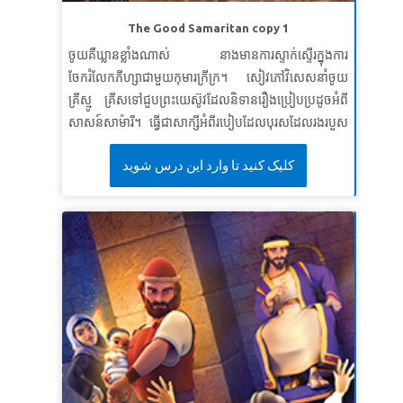
មេរៀនទី ២ ការរង់ចាំព្រះអម្ចាស់
The Good Samaritan copy 1
សេចក្តីពិតវិសេស៖ ខ្ញុំនឹងរង់ចាំដល់ព្រះអម្ចាស់។
ចូយគឺឃ្លានខ្លាំងណាស់ នាងមានការស្ទាក់ស្ទើរក្នុងការ
ខគម្ពីរវិសេស ត្រូវហើយរង់ចាំព្រះអម្ចាស់ដោយអត់ធ្មត់។ ចូរ
ចែករំលែកភីហ្សាជាមួយកុមារក្រីក្រ។ សៀវភៅវិសេសនាំចូយ
ក្លាហាននិងក្លាហាន។ ត្រូវហើយរង់ចាំព្រះអម្ចាស់ដោយអត់ធ្មត់។
គ្រីស្មូ គ្រីសទៅជួបព្រះយេស៊ូវដែលនិទានរឿងប្រៀបប្រដូចអំពី
ទំនុកតម្កើង ២៧:១៤ (អិនអិលធី)
សាសន៍សាម៉ារី។ ធ្វើជាសាក្សីអំពីរបៀបដែលបុរសដែលរងរបួស
មេរៀនទី ៣: ប្រភពនៃជីវិតរបស់យើង
ត្រូវបានមិនអើពើ ដោយមនុស្សសំខាន់ៗបន្ទាប់មកត្រូវ
کلیک کنید تا وارد این درس شوید
បានជួយសង្គ្រោះដោយជនបរទេសដែលត្រូវបានគេមើលងាយ
សេចក្តីពិតវិសេស៖ សេចក្តីពិតវិសេស៖ព្រះយេស៊ូវគឺជាប្រភព
ដោយប្រជាជនក្នុងស្រុក។ កុមាររៀនពីសារៈសំខាន់នៃការយក
នៃជីវិត។
ចិត្តទុកដាក់ចំពោះអ្នកដទៃ ហើយមនុស្សទាំងអស់គឺជាអ្នកជិត
ខគម្ពីរវិសេស ខគម្ពីរវិសេស៖អ្នកណាមានព្រះបុត្រាអ្នកនោះមាន
ខាងរបស់យើង។
ជីវិត។ អ្នកណាគ្មានព្រះបុត្រារបស់ព្រះជាម្ចាស់អ្នកនោះគ្មានជីវិត
ឡើយ។
យ៉ូហានទី១ ៥:១២ (អិនអិលធី)
មេរៀនទី ១៖ ភាពស្មើរគ្នា
ខគម្ពីរវិសេស៖
ខ្ញុំនឹងប្រព្រឹត្តចំពោះអ្នកដទៃដោយស្មើភាព។
SuperVerse៖
«អ្នក​ណា​ដែល​មិន​កោតខ្លាច​ដល់​ពួក​អ្នក​ជា​
ប្រធាន ឬ​មិន​យល់​ដល់​ពួក​អ្នក​មាន​ជា​ជាង​អ្នក​ក្រ ដោយ​ព្រោះ​គេ​
សុទ្ធ​តែ​ជា​ការ​នៃ​ព្រះហស្ត​ទ្រង់​ធ្វើ​ទាំង​អស់។
យ៉ូប ៣៤:១៩
មេរៀនទី ២ ស្រឡាញ់អ្នកជិតខាង