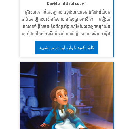
ដោយដៃម្ខាងធ្វើការនិងដៃម្ខាងកាន់អាវុធ” ។
នេហេមា៤: ១៧ខ
David and Saul copy 1
មេរៀនទី៣៖ អំណររបស់ព្រះអម្ចាស់
គ្រីសមានការខឹងសម្បារយ៉ាងខ្លាំងនៅពេលក្មេងជំទង់ដ៏លំបាក
ចាប់យកហ្គីតារបស់គាត់ហើយគាត់ប្តេជ្ញាសងសឹក។ សៀវភៅ
សេចក្តីពិតវិសេស៖
ព្រះផ្តល់ឱ្យខ្ញុំមានអំណរនៅពេលខ្ញុំដើរតាម
វិសេសនាំគ្រីសចយនិងគីស្មូទៅជួបដាវីឌដែលជាអ្នកចម្បាំងវ័យ
ទ្រង់។
ក្មេងដែលដឹកនាំកងទ័ពអ៊ីស្រាអែលដើម្បីទទួលជោគជ័យ។ ធ្វើជា
ខគម្ពីរវិសេស៖
“ អំណររបស់ព្រះអម្ចាស់គឺជាកម្លាំងរបស់អ្នក!”
សាក្សី អំពីរបៀបដែលស្តេចសូលព្យាយាមសម្លាប់គាត់ដោយការ
នេហេមា៨: ១០ខ
کلیک کنید تا وارد این درس شوید
ច្រណែននិងរកឃើញមូលហេតុដែលដាវីឌនឹងមិនសងសឹក
ទោះបីគាត់មានឱកាសដ៏ល្អក៏ដោយ។ ក្មេងៗដឹងថាកំហឹងនិងការ
សងសឹកមិនអាចសម្រេចគោលបំណងរបស់ព្រះបានទេ។ * ត្រូវ
ប្រាកដថាបានមើលវីដេអូរឿងព្រះគម្ពីរជាមុនសម្រាប់វគ្គសិក្សា
នេះព្រោះរូបភាពខ្លះអាចចាប់អារម្មណ៍ខ្លាំងសម្រាប់ក្មេងៗ។
សង្ខេបនិមិត្ត គឺមិនសូវជាខ្លាំងទេ។ ដូចគ្នានេះផងដែរសូមពិនិត្យ
មើលប្រវត្តិនៃព្រះគម្ពីរនិងវីដេអូសញ្ញាសម្គាល់។
មេរៀនទី ១៖ គ្មានកន្លែងសម្រាប់ភាពច្រណែនទេ
សេចក្តីពិតវិសេស៖
ខ្ញុំនឹងមិនច្រណែននឹងអ្នកដទៃទេ។
SuperVerse៖
ដ្បិត​កន្លែង​ណា​ដែល​មាន​សេចក្ដី​ច្រណែន នឹង​
សេចក្ដី​គំនុំ នោះ​ក៏​មាន​វឹក​វរ នឹង​សេចក្ដី​អាក្រក់​គ្រប់​យ៉ាង​ដែរ។