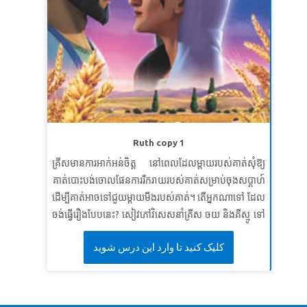
ឥឡូវ​នេះ គ្មាន​អ្វី​នឹង​ឃាត់​មិន​ឲ្យ​គេ​ធ្វើ​កើត​តាម​បំណង​ចិត្ត​នោះ​
ទេ ។ នេះ​គ្រាន់តែ​ជា​ការ​ចាប់ផ្តើមទេ។ បន្តិចទៀតពួកគេនឹងអាច
ធ្វើអ្វីដែលពួកគេចង់បាន។
លោកុប្បត្តិ ១១: ៦ (CEV)
មេរៀនទី ២៖ សូមស្វែងរកភាពបរិសុទ្ធ
សេចក្តីពិតវិសេស៖
ខ្ញុំនឹងដេញតាមព្រះវិញ្ញាណបរិសុទ្ធ។
ខគម្ពីរវិសេស៖
កាល​បុណ្យ​ថ្ងៃ​ទី​៥០​បាន​មក​ដល់ នោះ​គេ​មាន​ចិត្ត​
ព្រម​ព្រៀង​ប្រជុំ​ទាំង​អស់​គ្នា នៅ​កន្លែង​តែ​១។
កិច្ចការ ២: ១
(NKJV)
Ruth copy 1
មេរៀនទី ៣៖ ការរួបរួមនៃព្រះវិញ្ញាណ
គ្រីសមានការអាក់អន់ចិត្ត នៅពេលដែលម្តាយរបស់គាត់សុំឱ្យ
គាត់បោះបង់ចោលផែនការរីករាយរបស់គាត់សម្រាប់ចុងសប្តាហ៍
សេចក្តីពិតវិសេស៖
ព្រះនាំមកនូវការរួបរួមគ្នាតាមរយៈព្រះ
ដើម្បីគាត់អាចទៅជួយ​ម្ដាយមីងរបស់គាត់។ តើអ្នកណាទៅ ដែល
វិញ្ញាណរបស់ទ្រង់។
ចង់ធ្វើរឿងបែបនេះ? សៀវភៅវិសេសនាំគ្រីស ចយ និងគីស្មូ ទៅ
ខគម្ពីរវិសេស៖
នោះ​ចូរ​បំពេញ​សេចក្តី​អំណរ​របស់​ខ្ញុំ ដោយ​អ្នក​
ភូមិបេថ្លេហិមពីបុរាណ។ ពួកគេជួបស្ត្រីមេម៉ាយវ័យក្មេងម្នាក់
រាល់​គ្នា​មាន​គំនិត មាន​សេចក្តី​ស្រឡាញ់​តែ​១ ទាំង​រួបរួម​ចិត្ត​គ្នា
کلیک کنید تا وارد این درس شوید
ឈ្មោះ​ នាងរស់ ដែលលះបង់គ្រួសារ និងស្រុកកំណើត ដើម្បី
ហើយ​គិត​តែ​ផ្លូវ​១​ដូច​គ្នា​ចុះ ”
ភីលីព ២: ២
បម្រើម្តាយក្មេក គឺនាងន៉ាអូមី។ កុមាររៀនពីព្រះពរនិងរង្វាន់ នៃ
ការបម្រើដោយស្មោះត្រង់។