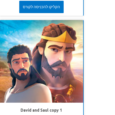
មុខនឹងទុក្ខលំបាក: តើស្ត្រីណាជាម្តាយពិតរបស់ទារក? ស្វែង
ខគម្ពីរវិសេស
“ ប៉ុន្តែចំពោះអស់អ្នកដែលជឿលើទ្រង់ហើយ
הקליקו להכניסה לקורס
យល់ពីវិធីដ៏គួរឱ្យភ្ញាក់ផ្អើល ដែលសាឡូម៉ូនមិនស្គាល់ការពិត។
ទទួលយកទ្រង់នោះទ្រង់បានប្រទានសិទ្ធិ ឲ្យ ក្លាយជាកូនរបស់
កូនៗ ដឹងថាប្រាជ្ញាពិតមកពីព្រះ។ * ត្រូវប្រាកដថាបានមើល
ព្រះ” យ៉ូហានទី១ ៥:១២ (អិនអិលធី)
វីដេអូរឿងព្រះគម្ពីរជាមុន សម្រាប់វគ្គសិក្សានេះព្រោះរូបភាពខ្លះ
អាចខ្លាំងពេកសម្រាប់ក្មេងៗ។ កំណែរួម គឺមិនសូវខ្លាំង។ ដូចគ្នា
នេះផង ដែរពិនិត្យមើលប្រវត្តិព្រះគម្ពីរនិងវីដេអូសញ្ញាតំណាង។
មេរៀនទី ១ ៈ ប្រាជ្ញាពិត
សេចក្ដីពិតវិសេស៖
ប្រាជ្ញាពិតមកពីព្រះ។
ខវិសេស៖
«ត្បិតព្រះអម្ចាស់ប្រទានប្រាជ្ញា! ចេញពីព្រះឳសទ្រង់
ព្រះអង្គមកចំណេះនិងការយោគយល់។
សុភាសិត ២: ៦ (អិន
អិល ធី។ )
មេរៀនទី ២ ៈសូមព្រះសម្រាប់ប្រាជ្ញា
សេចក្ដីពិត៖
ខ្ញុំនឹងសុំប្រាជ្ញាពីព្រះជាម្ចាស់។
ខវិសេស៖
“ ខ្ញុំនឹងផ្តល់ឱ្យអ្នកនូវអ្វីដែលអ្នកបានស្នើសុំ! ខ្ញុំនឹង
អោយអ្នកមានប្រាជ្ញា និងការយោគយល់។
ពង្សាវតារក្សត្រទី ១
៣:១២ (អិនអិលធី)
David and Saul copy 1