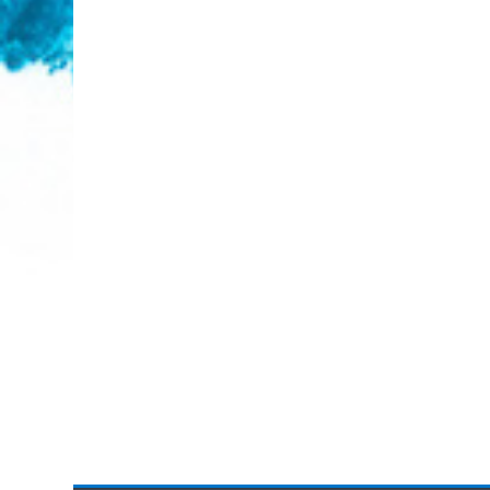
ទេ ។ នេះ​គ្រាន់តែ​ជា​ការ​ចាប់ផ្តើមទេ។ បន្តិចទៀតពួកគេនឹងអ
ធ្វើអ្វីដែលពួកគេចង់បាន។
លោកុប្បត្តិ ១១: ៦ (CE
មេរៀនទី ២៖ សូមស្វែងរកភាពបរិសុទ
សេចក្តីពិតវិសេស៖
ខ្ញុំនឹងដេញតាមព្រះវិញ្ញាណបរិសុទ្
ខគម្ពីរវិសេស៖
កាល​បុណ្យ​ថ្ងៃ​ទី​៥០​បាន​មក​ដល់ នោះ​គេ​មាន​ចិត្
ព្រម​ព្រៀង​ប្រជុំ​ទាំង​អស់​គ្នា នៅ​កន្លែង​តែ​១។
កិច្ចការ ២:
(NKJ
មេរៀនទី ៣៖ ការរួបរួមនៃព្រះវិញ្ញ
សេចក្តីពិតវិសេស៖
ព្រះនាំមកនូវការរួបរួមគ្នាតាមរយៈព្
វិញ្ញាណរបស់ទ្រង
ខគម្ពីរវិសេស៖
នោះ​ចូរ​បំពេញ​សេចក្តី​អំណរ​របស់​ខ្ញុំ ដោយ​អ្ន
រាល់​គ្នា​មាន​គំនិត មាន​សេចក្តី​ស្រឡាញ់​តែ​១ ទាំង​រួបរួម​ចិត្ត​គ្
ហើយ​គិត​តែ​ផ្លូវ​១​ដូច​គ្នា​ចុះ ”
ភីលីព ២: