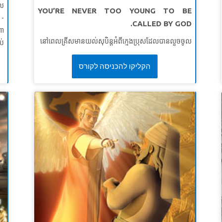
ស់
េល
SuperVerse:
“But I say, love your enemies! Pray
YOU’RE NEVER TOO YOUNG TO BE
 -
ាម
for those who persecute you!”
Matthew 5:44
CALLED BY GOD.
ណា
់។
(NLT)
នៅពេលគ្រីសមានយល់សុបិន្តអំពីក្មេងប្រុសដែលបានលួចចូល
ប់
!”
LESSON 3: SEEK MORE OF GOD
ក្នុងផ្ទះរបស់គាត់ ចយគិតថាវាជាសញ្ញាមួយដែលគ្រីសគួរតែជួយ
តិ
០ខ
គាត់។ ប៉ុន្តែគ្រីសមានការងឿងឆ្ងល់ - តើគាត់ក្មេងពេកក្នុងការធ្វើ
הקליקו להכניסה לקורס
ារ
SuperTruth:
I will seek more of God.
ឱ្យមានភាពខុសគ្នាមែនទេ? សៀវភៅវិសេសនាំគ្រីស ចយ
នៃ
SuperVerse:
“Please let a double portion of your
និងគីស្មូទៅជួបហោរាសាំយូអែល។ ធ្វើជាសាក្សីបញ្ជាក់អំពីរបៀប
ួន
spirit be upon me.”
2 Kings 2:9b (NKJV)
ដែលគាត់ឆ្លើយតបនឹងការត្រាស់ហៅរបស់ព្រះជាម្ចាស់កាលនៅ
រះ
ក្មេងបន្ទាប់មកធំឡើងក្លាយជាអ្នកដឹកនាំរបស់អ៊ីស្រាអែល។
ើក
កុមាររៀនថាអ្នកគឺមិនក្មេងពេកទេដែលត្រូវបានត្រាស់ហៅដោយ
គ។
ព្រះ។
លៅ
មេរៀនទី ១: បម្រើព្រះនៅថ្ងៃនេះ
តី
សេចក្តីពិតវិសេស៖
ខ្ញុំអាចបម្រើព្រះនៅថ្ងៃនេះ។
េះ
ខគម្ពីរវិសេស៖
“ កុំ​ឲ្យ​អ្នក​ណា​មើល​ងាយ​អ្នក ដោយ​ព្រោះ​នៅ​ក្មេង​
២៧
នោះ​ឡើយ។ ចូរ​ធ្វើ​ជា​គំរូ​ដល់​ពួក​អ្នក​ជឿ ដោយ​ពាក្យ​សំដី កិរិយា​
វី)
ប្រព្រឹត្ត សេចក្ដី​ស្រឡាញ់ សេចក្ដី​ជំនឿ នឹង​សេចក្ដី​បរិសុទ្ធ។
ួន