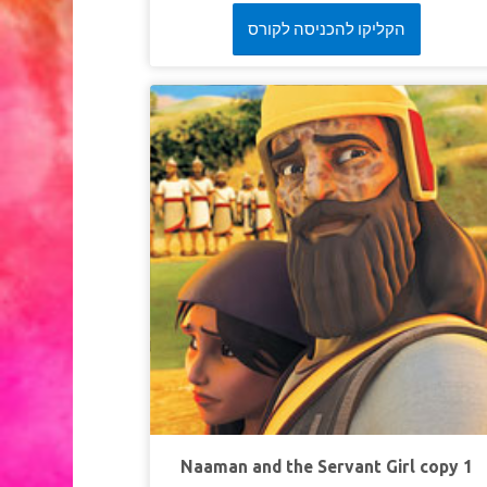
អាចជួយពួកគេយ៉ាងម៉េចប្រសិនបើពួកគេសើចចំអកគាត
ខ្លួន​ដែរ។
សុភាសិត ១១:
សៀវភៅវិសេសនាំគ្រីស ចយ និងហ្គីហ្សូមទៅជួបនេហេមា។ 
הקליקו להכניסה לקורס
បន្ទាល់អំពីផែនការដ៏មាំមួនរបស់គាត់ដើម្បីសង់កំផែងក្រ
យេរូសាឡិមឡើងវិញ ទោះបីមនុស្សអាក្រក់ចំអកមើលងាយគា
ហើយគ្រោងនឹងសម្លាប់គាត់ក៏ដោយ! កុមាររៀនពីរបៀបស្វែង
ភាពក្លាហានដើម្បីជំនះរាល់ឧបសគ្
មេរៀនទី១: ត្រូវធ្វើក
សេចក្តីពិតវិសេស៖
ខ្ញុំនឹងធ្វើកិច្ចការដែលព្រះបានហៅខ្ញុំឱ្យធ្វ
ខគម្ពីរវិសេស៖
ព្រះនៃស្ថានសួគ៌នឹងជួយយើងឲ្យទទួលប
ជោគជ័យ។ យើងដែលជាអ្នកបំរើរបស់ទ្រង់នឹងចាប់ផ្តើមស
កំផែងនេះឡើងវិញ។
នេហេមា២:
មេរៀទី ២៖ ឈរឡើងសម្រាប់ការប្រឈមឧបសគ
សេចក្តីពិតវិសេស៖
ខ្ញុំនឹងត្រៀមខ្លួនរួចរាល់ហើយសម្រាប់
សគ្
ខគម្ពីរវិសេស៖
អ្នកសាងសង់បានបន្តការងាររបស់ពួក
ដោយដៃម្ខាងធ្វើការនិងដៃម្ខាងកាន់អាវុធ” ។
នេហេមា៤: ១
Naaman and the Servant Girl copy 1