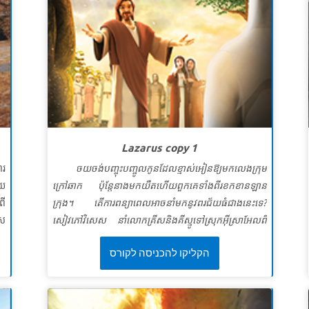
Lazarus copy 1
ារ
ចយចង់បញ្ចុះបញ្ចូលកូនដែលខ្មាស់អៀនឱ្យមកលេងក្រុម
ូយ
ក្រៅឆាក​ ប៉ុន្តែនាងមកយឺតហើយពួកគេទាំងពីរខកខានឡាន
ពី
ក្រុង។ តើការពន្យាពេលអាចនាំមកនូវពរជ័យធំជាងនេះទេ?
ួស
សៀវភៅវិសេស នាំលោកគ្រីសនិងគីស្មូទៅស្រុកអ៊ីស្រាអែលពី
ូវ
បុរាណ ដែលព្រះយេស៊ូ៉៊ឮថាឡាសារដែលជាមិត្តរបស់គាត់ឈឺ
הקליקו להכניסה לקורס
ាយ
ធ្ងន់។ ជាជាងប្រញាប់ប្រញាល់ធ្វើឱ្យគាត់ជាសះស្បើយព្រះយេស៊ូ
យក
ពន្យាពេលហើយពេលទ្រង់មកដល់ឡាសាបានស្លាប់ទៅ។ សូម
ិត
ធ្វើជាសាក្សីអំពីការអស្ចារ្យដែលព្រះយេស៊ូបានធ្វើអព្ភូតហេតុដ៏
ង។
អស្ចារ្យជាងនេះ ដោយទ្រង់ប្រោសឲ្យរស់ឡើងវិញ! ក្មេងៗដឹងថា