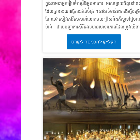
មេរៀនទី៣៖ អំណររបស់ព្រះអម្ចា
ក្នុងនាមជាអ្នករៀបចំកម្មវិធីម្ហូបអាហារ អរសប្បាយចិត្តនៅព
ដែលគ្មាននរណាធ្វើការរវល់បំផុត។ នាងសំខាន់ពេកដើម្បីបម្រើ
សេចក្តីពិតវិសេស៖
ព្រះផ្តល់ឱ្យខ្ញុំមានអំណរនៅពេលខ្ញុំដើរត
មែនទេ? សៀវភៅវិសេសនាំលោកចយ គ្រីសនិងគីស្មូទៅជួប
ទ្រង
ម៉ាន់ ជាមេបញ្ជាការស៊ីរីដែលមានមោទនភាពដែលត្រូវឈឺចា
ខគម្ពីរវិសេស៖
“ អំណររបស់ព្រះអម្ចាស់គឺជាកម្លាំងរបស់អ្នក
ពីរោគឃ្លង់។ សូមមើលពីរបៀបដែលក្មេងស្រីអ្នកបម្រើជនជា
នេហេមា៨: ១
הקליקו להכניסה לקורס
អ៊ីស្រាអែលរាបទាប ផ្តល់ក្តីសង្ឃឹមដល់គាត់ហើយបានឃើញក
ណែនាំដ៏អាថ៌កំបាំងរបស់អេលីសេ។ កុមាររៀនពីសារៈសំខាន់
ការបន្ទាបខ្ល
មេរៀនទី ១:ភាពងាយស្រួលសម្រាប់ភាពអស្ចារ្យរបស់ព្
សេចក្តីពិតវិសេស៖
ព្រះជាម្ចាស់ប្រើរបស់សាមញ្ញ ដើម្បីល
តម្កើងសិរីរុងរឿងរបស់ព្រះអង្
ខគម្ពីរវិសេស៖
“ ប៉ុន្តែព្រះជាម្ចាស់បានជ្រើសរើសការល្ងង់ខ្
របស់លោកីយនេះដើម្បីធ្វើអោយអ្នកមានប្រាជ្ញាមានសេចក្
ខ្មាស់។ ទ្រង់បានជ្រើសរើសយករបស់ទន់ខ្សោយនៃលោកីយន
ដើម្បីធ្វើឱ្យអ្នកមានអំណាចអាម៉ាស់មុខ។
កូរិនថូសទី ១ ១:
(សុីអុី
មេរៀនទី ២៖ រៀន ឲ្យ ចេះបន្ទាបខ្ល