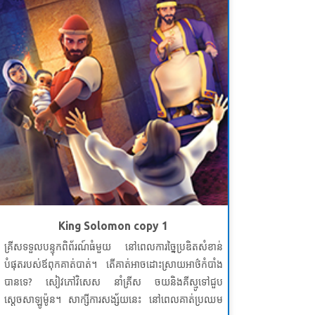
មេរៀនទី 1 រឿងរបស់ព្រះបង្ហាញ
សេចក្តីពិតវិសេស៖ ព្រះបើកបង្ហាញអ្វីៗនៅពេលយើងសួរ។
ខគម្ពីរវិសេស
«ចូរហៅខ្ញុំចុះយើងនឹងឆ្លើយមកអ្នកហើយបង្ហាញ
ការដ៏អស្ចារ្យនិងអស្ចារ្យជាច្រើនដែលអ្នកមិនស្គាល់»។
យេរេមា
៣៣: ៣ (NKJV)
មេរៀនទី ២ ព្រះជាម្ចាស់បញ្ចូលអាមេរិក
សេចក្តីពិតវិសេស៖ ព្រះអនុញ្ញាតឱ្យយើងធ្វើអ្វីដែលអស្ចារ្យ។
ខគម្ពីរវិសេស សូមឱ្យទ្រង់បំពាក់ឱ្យអ្នកនូវអ្វីទាំងអស់ដែលអ្នក
ត្រូវការសម្រាប់ធ្វើតាមព្រះហឫទ័យរបស់ទ្រង់។ សូមឱ្យទ្រង់
បង្កើតផលនៅក្នុងអ្នកតាមរយៈព្រះចេស្ដានៃព្រះយេស៊ូវគ្រីស្ទ
រាល់រឿងល្អៗដែលគាប់ព្រះហឫទ័យទ្រង់។ ហេព្រើរ ១៣:២១
King Solomon copy 1
(អិន។ អិលធី)
គ្រីសទទួលបន្ទុកពិព័រណ៍ធំមួយ នៅពេលការច្នៃប្រឌិតសំខាន់
មេរៀនទី 3 ចែករំលែកអំណោយរបស់ព្រះ
បំផុតរបស់ឪពុកគាត់បាត់។ តើគាត់អាចដោះស្រាយអាថ៌កំបាំង
បានទេ? សៀវភៅវិសេស នាំគ្រីស ចយនិងគីស្មូទៅជួប
សេចក្តីពិតវិសេស៖ ខ្ញុំនឹងប្រាប់អ្នកដទៃអំពីព្រះយេស៊ូវដែលជា
ស្តេចសាឡូម៉ូន។ សាក្សីការសង្ស័យនេះ នៅពេលគាត់ប្រឈម
អំណោយទានរបស់ព្រះ។