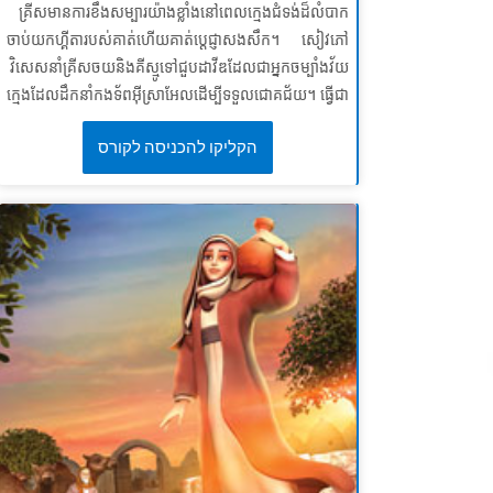
មេរៀនទី ៣: សង់នៅលើប្រាជ្ញារបស់ព្រះ
គ្រីសមានការខឹងសម្បារយ៉ាងខ្លាំងនៅពេលក្មេងជំទង់ដ៏លំបាក
ចាប់យកហ្គីតារបស់គាត់ហើយគាត់ប្តេជ្ញាសងសឹក។ សៀវភៅ
សេចក្ដីពិត៖
ខ្ញុំនឹងកសាងជីវិតរបស់ខ្ញុំលើព្រះបន្ទូលរបស់ព្រះ។
វិសេសនាំគ្រីសចយនិងគីស្មូទៅជួបដាវីឌដែលជាអ្នកចម្បាំងវ័យ
ខវិសេស៖
“
អ្នកណាដែលស្តាប់ការបង្រៀនរបស់ខ្ញុំ ហើយធ្វើ
ក្មេងដែលដឹកនាំកងទ័ពអ៊ីស្រាអែលដើម្បីទទួលជោគជ័យ។ ធ្វើជា
តាមវាគឺប្រកបដោយប្រាជ្ញាដូចជាមនុស្សដែលសង់ផ្ទះលើថ្មដា។
សាក្សី អំពីរបៀបដែលស្តេចសូលព្យាយាមសម្លាប់គាត់ដោយការ
ម៉ាថាយ ៧:២៤ (អិនអិលធី)
הקליקו להכניסה לקורס
ច្រណែននិងរកឃើញមូលហេតុដែលដាវីឌនឹងមិនសងសឹក
ទោះបីគាត់មានឱកាសដ៏ល្អក៏ដោយ។ ក្មេងៗដឹងថាកំហឹងនិងការ
សងសឹកមិនអាចសម្រេចគោលបំណងរបស់ព្រះបានទេ។ * ត្រូវ
ប្រាកដថាបានមើលវីដេអូរឿងព្រះគម្ពីរជាមុនសម្រាប់វគ្គសិក្សា
នេះព្រោះរូបភាពខ្លះអាចចាប់អារម្មណ៍ខ្លាំងសម្រាប់ក្មេងៗ។
សង្ខេបនិមិត្ត គឺមិនសូវជាខ្លាំងទេ។ ដូចគ្នានេះផងដែរសូមពិនិត្យ
មើលប្រវត្តិនៃព្រះគម្ពីរនិងវីដេអូសញ្ញាសម្គាល់។
មេរៀនទី ១៖ គ្មានកន្លែងសម្រាប់ភាពច្រណែនទេ
សេចក្តីពិតវិសេស៖
ខ្ញុំនឹងមិនច្រណែននឹងអ្នកដទៃទេ។
SuperVerse៖
ដ្បិត​កន្លែង​ណា​ដែល​មាន​សេចក្ដី​ច្រណែន នឹង​
សេចក្ដី​គំនុំ នោះ​ក៏​មាន​វឹក​វរ នឹង​សេចក្ដី​អាក្រក់​គ្រប់​យ៉ាង​ដែរ។
យ៉ាកុប ៣:១៦