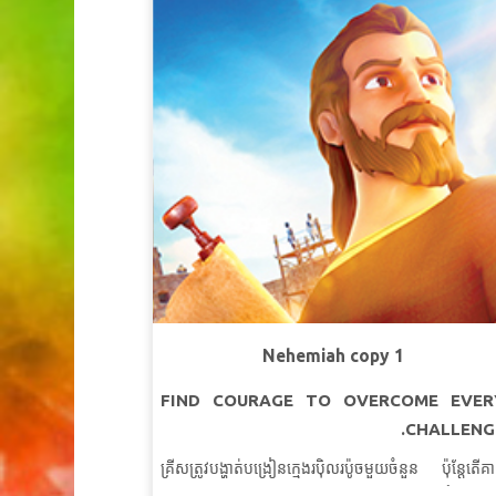
មេរៀនទី ១៖ ភាពស្មើរគ្
ខគម្ពីរវិសេស៖
ខ្ញុំនឹងប្រព្រឹត្តចំពោះអ្នកដទៃដោយស្មើភា
SuperVerse៖
«អ្នក​ណា​ដែល​មិន​កោតខ្លាច​ដល់​ពួក​អ្នក​ជ
ប្រធាន ឬ​មិន​យល់​ដល់​ពួក​អ្នក​មាន​ជា​ជាង​អ្នក​ក្រ ដោយ​ព្រោះ​គ
សុទ្ធ​តែ​ជា​ការ​នៃ​ព្រះហស្ត​ទ្រង់​ធ្វើ​ទាំង​អស់។
យ៉ូប ៣៤:
មេរៀនទី ២ ស្រឡាញ់អ្នកជិតខ
ខគម្ពីរវិសេស៖
ខ្ញុំនឹងស្រឡាញ់អ្នកជិតខាងដូចខ្លួនឯ
SuperVerse៖
«អ្ឯង​ត្រូវ​ស្រឡាញ់​ព្រះអម្ចាស់ ជា​ព្រះ​នៃ​ឯង ឲ្
អស់​អំពី​ចិត្ត អស់​អំពី​ព្រលឹង អស់​អំពី​កំឡាំង ហើយ​អស់​អំព
គំនិត​ឯង»។ ហើយ«ត្រូវស្រឡាញ់អ្នកជិតខាងដូចខ្លួនឯង
លូកា ១០: 
Nehemiah copy 1
មេរៀនទី ៣​មានចិត្តល្អ និងសប្បុ
FIND COURAGE TO OVERCOME EVER
សេចក្តីពិតវិសេស៖
ខ្ញុំនឹងមានចិត្តល្អនិងសប្បុរសដល់អ្នកដទ
CHALLENGE
ខគម្ពីរវិសេស៖
មនុស្ស​ដែល​មាន​ចិត្ត​សន្ធា នឹង​បាន​បរិបូរ ហើ
គ្រីសត្រូវបង្ហាត់បង្រៀនក្មេងរបុិលរប៉ូចមួយចំនួន ប៉ុន្តែតើគា
អ្នក​ណា​ដែល​ស្រោច​ទឹក​ដល់​គេ នោះ​នឹង​បាន​គេ​ស្រោច​ទឹក​ដល