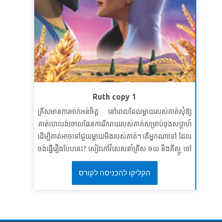
ាច
មេរៀនទី ២៖ព្រះបន្ទូលរបស់ព្រះមិនដែលផុតឡើយ
V)
សេចក្តីពិតវិសេស៖
ព្រះបន្ទូលរបស់ព្រះមិនដែលផុតឡើយ។
្ធ
សេចក្តីពិតវិសេស៖
នាង​មាន​ពរ​ហើយ ដោយ​នាង​បាន​ជឿ ដ្បិត​
ធ។
សេចក្ដី​ដែល​ព្រះ​អម្ចាស់​មាន​បន្ទូល​មក​នាង នោះ​នឹង​បាន​សំរេច​
ត​
ជា​មិន​ខាន។
លូកា ១:៤៥
 ១
មេរៀនទី ៣: ការជឿទុកចិត្តលើសេចក្តីសន្យារបស់ព្រះ
V)
Ruth copy 1
សេចក្តីពិតវិសេស៖
ខ្ញុំអាចជឿទុកចិត្តលើសេចក្តីសន្យារបស់
ាណ
គ្រីសមានការអាក់អន់ចិត្ត នៅពេលដែលម្តាយរបស់គាត់សុំឱ្យ
ព្រះ។
គាត់បោះបង់ចោលផែនការរីករាយរបស់គាត់សម្រាប់ចុងសប្តាហ៍
រះ
ខគម្ពីរវិសេស៖
«តាំងពីយូរយារមកហើយព្រះអម្ចាស់បានសន្យា
ដើម្បីគាត់អាចទៅជួយ​ម្ដាយមីងរបស់គាត់។ តើអ្នកណាទៅ ដែល
់។
ដោយពាក្យរបស់ហោរាដ៏បរិសុទ្ធរបស់ទ្រង់ថានឹងសង្គ្រោះ
ចង់ធ្វើរឿងបែបនេះ? សៀវភៅវិសេសនាំគ្រីស ចយ និងគីស្មូ ទៅ
ក​
យើង»
លូកា ១: ៧០-៧១
ភូមិបេថ្លេហិមពីបុរាណ។ ពួកគេជួបស្ត្រីមេម៉ាយវ័យក្មេងម្នាក់
នា
הקליקו להכניסה לקורס
ឈ្មោះ​ នាងរស់ ដែលលះបង់គ្រួសារ និងស្រុកកំណើត ដើម្បី
 ២
បម្រើម្តាយក្មេក គឺនាងន៉ាអូមី។ កុមាររៀនពីព្រះពរនិងរង្វាន់ នៃ
ការបម្រើដោយស្មោះត្រង់។
មេរៀនទី ១៖ លើក​តម្កើងព្រះជាម្ចាស់