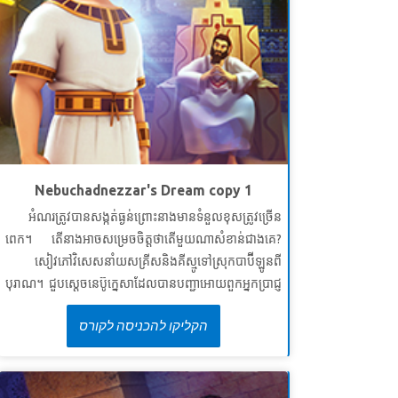
Nebuchadnezzar's Dream copy 1
អំណរត្រូវបានសង្កត់ធ្ងន់ព្រោះនាងមានទំនួលខុសត្រូវច្រើន
ពេក។ តើនាងអាចសម្រេចចិត្តថាតើមួយណាសំខាន់ជាងគេ?
សៀវភៅវិសេសនាំយសគ្រីសនិងគីស្មូទៅស្រុកបាប៊ីឡូនពី
បុរាណ។ ជួបស្តេចនេប៊ូក្នេសាដែលបានបញ្ជាអោយពួកអ្នកប្រាជ្ញ
របស់ព្រះអង្គប្រាប់គេនូវសុបិនដែលស្តេចបានសុបិន្តឬប្រឈម
הקליקו להכניסה לקורס
នឹងសេចក្តីស្លាប់។ ចូរធ្វើជាសាក្សីអំពីរបៀបដែលព្យា
ការីដានីយ៉ែលរកឃើញនូវក្តីសុបិន្តដ៏អាថ៌កំបាំងនិងអត្ថន័យ
របស់វា។ កុមាររៀនពីកន្លែងដែលត្រូវស្វែងរកប្រាជ្ញាដែលពួកគេ
មិនអាចរកឃើញដោយខ្លួនឯង។