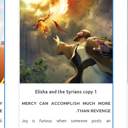
ពេលវេលារបស់ព្រះគឺល្អឥតខ្ចោះ។ * ត្រូវប្រាកដថាបានមើល
នា
វីដេអូរឿងព្រះគម្ពីរជាមុនសម្រាប់វគ្គសិក្សានេះព្រោះរូបភាពខ្លះ
ព។
អាចខ្លាំងពេកសម្រាប់ក្មេងៗ។ សង្ខេបនិមិត្ត គឺមិនសូវជាខ្លាំងទេ។
ា​
សូមមើលផងដែរនូវប្រវត្តិព្រះគម្ពីរនិងវីដេអូសញ្ញាសម្គាល់។
េ​
មេរៀនទី 1 ពេលវេលាជាមួយព្រះយេស៊ូវ
១៩
សេចក្តីពិតវិសេស៖ Super Truth៖​ ខ្ញុំនឹងចំណាយពេល
ាង
ជាមួយព្រះយេស៊ូ។
ង។
ខគម្ពីរវិសេស SuperVerse៖មានរឿងតែមួយគត់ដែលគួរ ឲ្យ
យ​
ព្រួយបារម្ភ។ ម៉ារីបានរកឃើញ ហើយវានឹងមិនត្រូវបាន
ី​
យកចេញពីនាងទេ។
លូកា ១០:៤២ (អិនអិលធី។ )
»។
មេរៀនទី ២ ការរង់ចាំព្រះអម្ចាស់
២៧
Elisha and the Syrians copy 1
សេចក្តីពិតវិសេស៖ ខ្ញុំនឹងរង់ចាំដល់ព្រះអម្ចាស់។
រស
Y
MERCY CAN ACCOMPLISH MUCH MORE
ខគម្ពីរវិសេស ត្រូវហើយរង់ចាំព្រះអម្ចាស់ដោយអត់ធ្មត់។ ចូរ
ៃ។
.
THAN REVENGE.
ក្លាហាននិងក្លាហាន។ ត្រូវហើយរង់ចាំព្រះអម្ចាស់ដោយអត់ធ្មត់។
យ​
ទំនុកតម្កើង ២៧:១៤ (អិនអិលធី)
ត់
Joy is furious when someone posts an
់​