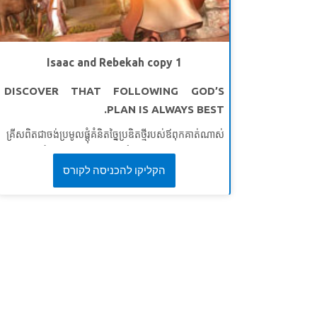
មេរៀនទី ២: កំហឹងនឹងមិនគ្រប់គ្រងខ្ញុំឡើយ
សេចក្តីពិតវិសេស៖
ខ្ញុំនឹងមិនអនុញ្ញាតឱ្យកំហឹងគ្រប់គ្រងខ្ញុំទេ។
ខគម្ពីរវិសេស៖
ចូរ​ខឹង​ចុះ តែ​កុំ​ឲ្យ​ធ្វើ​បាប​ឡើយ ។ កុំ​ឲ្យ​សេចក្ដី​
Isaac and Rebekah copy 1
កំហឹង​របស់​អ្នក​នៅ​ដរាប​ដល់​ថ្ងៃ​លិច​ឡើយ” ។
អេភេសូរ ៤:២៦
DISCOVER THAT FOLLOWING GOD’S
(អិន។ អិលធី)
PLAN IS ALWAYS BEST.
មេរៀនទី ៣: និយាយជាមួយព្រះជាម្ចាស់
គ្រីសពិតជាចង់ប្រមូលផ្តុំគំនិតច្នៃប្រឌិតថ្មីរបស់ឪពុកគាត់ណាស់
សសេចក្តីពិតវិសេស៖
ខ្ញុំអាចនិយាយជាមួយព្រះបាន។
ដោយគាត់នឹងមិនដើរតាមការណែនាំទេ ហើយនោះជាពេលដែល
ខគម្ពីរវិសេស៖
«ឱ​ព្រះ​អង្គ​អើយ ទូល​បង្គំ​បាន​អំពាវ​នាវ​ដល់​ទ្រង់
មានបញ្ហាខុសប្រក្រតី។ សៀវភៅវិសេសនាំគ្រីស ចយ និងគីស្មូ
הקליקו להכניסה לקורס
ដ្បិត​ទ្រង់​នឹង​មាន​បន្ទូល​ឆ្លើយ​មក​ទូល​បង្គំ។ សូម​ទ្រង់​ផ្អៀង​ព្រះ​
ទៅក្រុងហេប្រុនបុរាណ។ នៅទីនោះ អ័ប្រាហាំប្រាប់អេលីស៊ើរ
កាណ៌​មក​ស្ដាប់​ពាក្យ​របស់​ទូល​បង្គំ​ផង” ។
ទំនុកតម្កើង ១៧: ៦
ដែលជាអ្នកបម្រើរបស់គាត់អំពីរបៀបរកប្រពន្ធឲ្យ កូនប្រុស
អ៊ីសាក។ ធ្វើជាសាក្សីបញ្ជាក់អំពីរបៀបដែលអេលាស៊ើរធ្វើដំណើរ
ទៅកាន់ទឹកដីដ៏ឆ្ងាយហើយរកឃើញស្ត្រីត្រឹមត្រូវ - រេបិកា -
តាមរយៈការស្តាប់បង្គាប់ និងការអធិស្ឋាន។ កុមារយល់ថាការធ្វើ
តាមផែនការរបស់ព្រះតែងតែល្អបំផុត។
មេរៀនទី១៖ ព្រះប្រទានប្រាជ្ញា