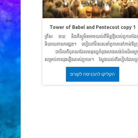
សេចក្ដីពិតវិសេស៖
ខ្ញុំនឹងរៀនចេះបន្ទាបខ្លួនគ្រប់ពេ
ខគម្ពីរវិសេស៖
ដូចបទគម្ពីរចែងថា«ព្រះជាម្ចាស់ប្រឆាំងន
មនុស្សអំនួតតែទ្រង់ប្រណីសន្ដោសដល់មនុស្សរាបសា
Tower of Babel and Pentecost copy 1
យ៉ាកុប ៤: ៦ (អិនអិលធ
គ្រីស ចយ និងគីស្មូមិនអាចយល់ពីមិត្តថ្មីរបស់ពួកគេដ
មេរៀនទី ៣៖ មានសុខភាពល្អនិងបានជាសះស្ប
និយាយភាសាផ្សេង។ សៀវភៅវិសេសនាំពួកគេទៅកាន់ទីក្រ
បាបិលពីបុរាណដែលមនុស្សកំពុងសាងសង់ប៉មដ៏អស្ចារ
សេចក្ដីពិតវិសេស៖
ព្រះជាម្ចាស់ប្រោសខ្ញុំអោយជាហើយធ្វើអ
សម្រាប់ភាពរុងរឿងរបស់ពួកគេ។ ស្វែងយល់ពីរបៀបដែលព្
ខ្ញុំជាសះស្បើ
បានបញ្ឈប់ពួកគេ - បន្ទាប់មកពីរបៀបដែលទ្រង់បាននាំមនុស
ខគម្ពីរវិសេស៖
ទ្រង់អត់ទោសបាបរបស់ខ្ញុំទាំងអស់ហ
הקליקו להכניסה לקורס
រួមគ្នាសម្រាប់សិរីរុងរឿងរបស់ទ្រង់ជាច្រើនឆ្នាំក្រោយមកនៅថ្
ព្យាបាលជំងឺរបស់ខ្ញុំទាំងអស់។
ទំនុកតម្កើង ១០៣: 
បុណ្យទី ៥០ ។ កុមាររៀនបានថាសេចក្តីស្រលាញ់រប
(អិនអិលធ
ព្រះជាម្ចាស់អាចនាំយើងឆ្លងផុតជញ្ជាំងបាន
មេរៀនទី ១ៈ អំណាចនៃការរួបរ
សេចក្តីពិតវិសេស៖
មានអំណាចក្នុងការរួមគ្ន
ខគម្ពីរវិសេស៖
រួច​ព្រះយេហូវ៉ា​ទ្រង់​មាន​ព្រះបន្ទូល​ថា មើល គេ​ជ
ពួក​តែ​១ ក៏​និយាយ​ភាសា​តែ​១ គេ​ចាប់​ផ្តើម​ធ្វើ​អំពើ​យ៉ាង​ដូច្នេះ​ហ្
ឥឡូវ​នេះ គ្មាន​អ្វី​នឹង​ឃាត់​មិន​ឲ្យ​គេ​ធ្វើ​កើត​តាម​បំណង​ចិត្ត​នោ