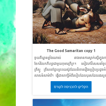
The Good Samaritan copy 1
ចូយគឺឃ្លានខ្លាំងណាស់ នាងមានការស្ទាក់ស្ទើរក្នុងក
ចែករំលែកភីហ្សាជាមួយកុមារក្រីក្រ។ សៀវភៅវិសេសនាំច
គ្រីស្មូ គ្រីសទៅជួបព្រះយេស៊ូវដែលនិទានរឿងប្រៀបប្រដូចអំ
សាសន៍សាម៉ារី។ ធ្វើជាសាក្សីអំពីរបៀបដែលបុរសដែលរងរប
ត្រូវបានមិនអើពើ ដោយមនុស្សសំខាន់ៗបន្ទាប់មកត្រ
הקליקו להכניסה לקורס
បានជួយសង្គ្រោះដោយជនបរទេសដែលត្រូវបានគេមើលង
ដោយប្រជាជនក្នុងស្រុក។ កុមាររៀនពីសារៈសំខាន់នៃការ
ចិត្តទុកដាក់ចំពោះអ្នកដទៃ ហើយមនុស្សទាំងអស់គឺជាអ្នកជ
ខាងរបស់យើ