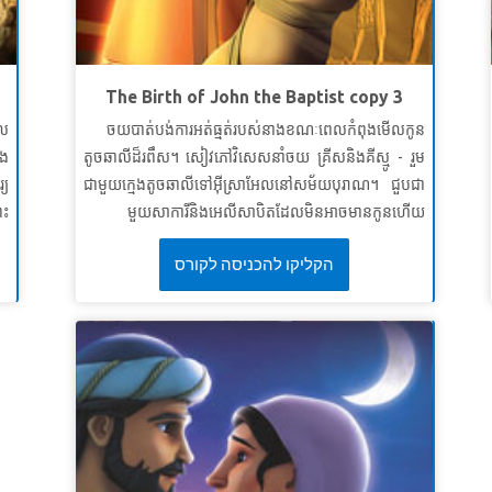
ធីម៉ូថេទី ១ ៤:១២ (អិនអិលធី)
ល។
មេរៀនទី ២ : ស្តាប់និងគោរពប្រតិបត្តិតាមព្រះសូសៀង
ឹង
របស់ព្រះ
»។
The Birth of John the Baptist copy 3
សេចក្តីពិតវិសេស៖
ខ្ញុំនឹងស្តាប់ព្រះសូសៀងរបស់ព្រះ ហើយ
ី)
ែល
ចយបាត់បង់ការអត់ធ្មត់របស់នាងខណៈពេលកំពុងមើលកូន
ស្តាប់បង្គាប់តាមទ្រង់។
ើយ
ុង
តូចឆាលីដ៏រពឹស។ សៀវភៅវិសេសនាំចយ គ្រីសនិងគីស្មូ - រួម
ខគម្ពីរវិសេស៖
លំដាប់​នោះ ព្រះ​យេហូវ៉ា​ទ្រង់​យាង​មក​ឈរ ហៅ​
្យ
ជាមួយក្មេងតូចឆាលីទៅអ៊ីស្រាអែលនៅសម័យបុរាណ។ ជួបជា
ោយ
ដូច​ជា​ជាន់​មុន​ថា“ សាំយូអែល! នែ​សាំយូអែល​អើយ នោះ​
រះ
មួយសាការីនិងអេលីសាបិតដែលមិនអាចមានកូនហើយ
យ។
សាំយូអែល​ទូល​ឆ្លើយ​ថា ៖ «សូម​ទ្រង់​មាន​បន្ទូល​មក​ចុះ ដ្បិត​ទូល​
្ស
មើលថាតើព្រះឆ្លើយតបការអធិស្ឋានរបស់ពួកគេដោយការ
ើយ
បង្គំ ជា​អ្នក​បំរើ​ទ្រង់​ប្រុង​ស្ដាប់​ហើយ »។
សាំយូអែលទី ១ ៣:១០
הקליקו להכניסה לקורס
ងៃ
អស្ចារ្យយ៉ាងដូចម្តេច! ស្វែងយល់ពីមូលហេតុដែលកូនប្រុសរបស់
៣
មេរៀនទី ៣: ការថ្វាយខ្លួនដល់ព្រះអម្ចាស់
ស់
ពួកគេត្រូវបានគេស្គាល់ថាជាយ៉ូហានបាទីស្ទនិងរបៀបដែលគាត់
ី)
។។
នឹងរៀបចំផ្លូវសម្រាប់បងប្អូនជីដូនមួយរបស់គាត់គឺព្រះយេស៊ូវ។
សេចក្តីពិតវិសេស៖
ខ្ញុំនឹងថ្វាយជីវិតរបស់ខ្ញុំដល់ព្រះអម្ចាស់។
កុមារដឹងថាគ្មានអ្វីដែលមិនអាចធ្វើបានជាមួយព្រះទេ!
ខគម្ពីរវិសេស៖
សាំយូអែល​កាន់​តែ​ធំ​ឡើង ព្រះ​យេហូវ៉ា​ទ្រង់​ក៏​គង់​
ួម
នៅ​ជា​មួយ ហើយ​មិន​ឲ្យ​ពាក្យ​ទំ​នាយ​ណា​មួយ​របស់​លោក​ជ្រុះ​
មេរៀនទី ១៖ អ្វីៗទាំងអស់អាចធ្វើទៅបាន
ា។
ធ្លាក់​បាត់​ឡើយ។
សាំយូអែលទី ១ ៣:១៩ (អិនអិលធី)
ា​
សេចក្តីពិតវិសេស៖
ការ​អ្វី​ដែល​ព្រះ​ធ្វើ​មិន​កើត នោះ​គ្មាន​ឡើយ។
ន៎
ខគម្ពីរវិសេស៖
“ដ្បិត​ការ​អ្វី​ដែល​ព្រះ​ទ្រង់​ធ្វើ​ពុំ​បាន នោះ​គ្មាន​សោះ​
ះ​
ឡើយ”
លូកា ១:៣៧