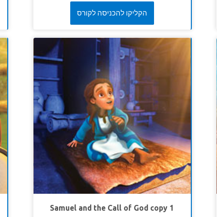
មេរៀនទី ៣: ប្រភពនៃជីវិតរបស់យើង
់?
embarrassing video of her, and she knows the
២៥
ទី
perfect way to get even—but should she?
הקליקו להכניסה לקורס
សេចក្តីពិតវិសេស៖ សេចក្តីពិតវិសេស៖ព្រះយេស៊ូវគឺជាប្រភព
ុង
Superbook takes Joy, Chris and Gizmo to meet the
នៃជីវិត។
ត់
prophet Elisha. Witness how the Syrians try to
ខគម្ពីរវិសេស ខគម្ពីរវិសេស៖អ្នកណាមានព្រះបុត្រាអ្នកនោះមាន
រក
capture him—and what he does after trapping
ជីវិត។ អ្នកណាគ្មានព្រះបុត្រារបស់ព្រះជាម្ចាស់អ្នកនោះគ្មានជីវិត
គ។
their army inside an Israelite city! The children
ឡើយ។
យ៉ូហានទី១ ៥:១២ (អិនអិលធី)
learn that mercy can accomplish much more than
ារ
revenge.
ើ។
LESSON 1: GOD IS FOR US
ាន
ង់
SuperTruth:
God is always for me
២០
SuperVerse:
“Don’t be afraid!” Elisha told him.
“For there are more on our side than on theirs!”
2
្គ
Kings 6:16 (NLT)
ឧប
LESSON 2: KINDNESS AND MERCY FOR
គ។
ALL
គេ
៧ខ
SuperTruth:
I will show mercy and kindness to all
Samuel and the Call of God copy 1
people.