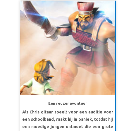
zeggen.”
Exodus 4:10-12
Israëlieten ontmoeten. Zie het wonder als
LES 3: GOD VERLOST
God de Tien Geboden geeft, de rampzalige
gevolgen wanneer mensen Zijn wetten niet
SuperWaarheid:
God zal me verlossen.
gehoorzamen en ontdek Zijn onfeilbare
SuperVers:
“Ik zal u bevrijden van onder de
genade en liefde. De kinderen leren dat God
lasten van de Egyptenaren, Ik zal u redden van
Zijn volk regels geeft voor hun eigen
hun slavernij, en Ik zal u verlossen met een
bescherming en geluk!
uitgestrekte arm.”
Exodus 6:6b
LES HEB GOD LIEF
SuperWaarheid:
Ik zal van God houden.
SuperVers:
Houd van de Here, jouw God, met je
hele hart, je hele ziel en alles wat je hebt.
Deuteronomium 6:5 (BB)
Een reuzenavontuur
LES HOU VAN ANDEREN
Als Chris gitaar speelt voor een auditie voor
SuperWaarheid:
Ik zal van anderen houden.
een schoolband, raakt hij in paniek, totdat hij
SuperVers:
“Houd net zoveel van anderen als
een moedige jongen ontmoet die een grote
van jezelf.”
Leviticus 19:18b (BB)