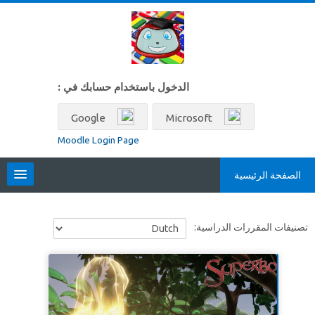
خطى إلى المحتوى الرئيسي
الدخول باستخدام حسابك في :
Google
Microsoft
Moodle Login Page
الصفحة الرئيسية
Locales
تصنيفات المقررات الدراسية:
العربية ‎(ar)‎
البحث
في
تسليم
المقررات
الدراسية