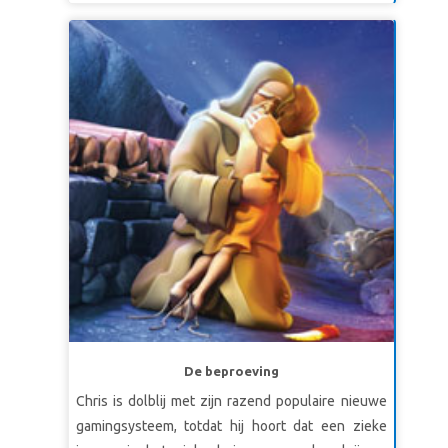
hemel. Ontdek de schoonheid van Gods
schepping in de Hof van Eden en ontdek hoe
Adam en Eva door ongehoorzaamheid zonde in de
wereld brengen. De kinderen leren dat God
liefdevol en vergevingsgezind is en dat Hij een
geweldig plan heeft voor de toekomst! *Bekijk
voor deze cursus een voorbeeld van de
Bijbelverhalenvideo, want sommige beelden
kunnen te intens zijn voor jonge kinderen. De
verkorte versie is minder intens. Bekijk ook de
Bijbel Achtergrond en de Wegwijzer video's.
De beproeving
Chris is dolblij met zijn razend populaire nieuwe
gamingsysteem, totdat hij hoort dat een zieke