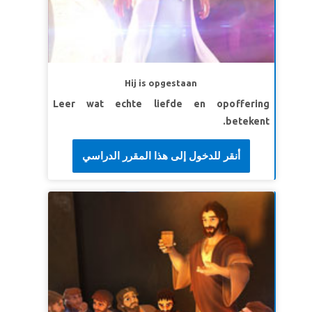
antwoorden. Ik zal je grote en geweldige dingen
laten zien, waarvan je nu nog niets weet.'
Jeremiah 33:3 (BB)
LES 2: WEES MOEDIG.
Hij is opgestaan
SuperWaarheid:
God zal me helpen op te
Leer wat echte liefde en opoffering
komen voor wat juist is.
betekent.
SuperVers: 'Vertrouw je hele leven aan Hem
toe. Dan zal Hij in alles voor je zorgen. ' Psalm
أنقر للدخول إلى هذا المقرر الدراسي
37:5 (BB)
LES 3 GOD REDT MIJ
SuperWaarheid:
God redt mij van problemen.
SuperVers:
'Hij bevrijdt en redt en doet
wonderen in de hemel en op de aarde. Hij heeft
Daniël gered van de leeuwen.’
Daniël 6:28 (BB)