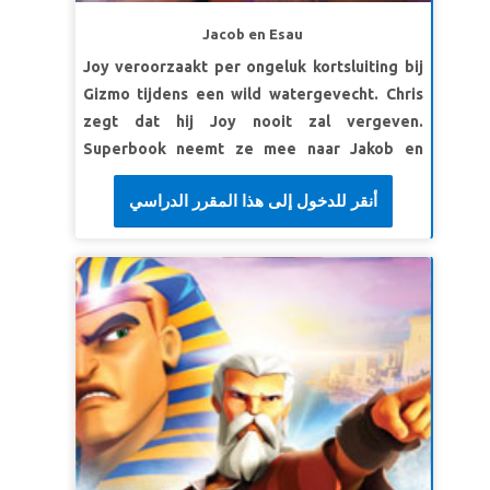
als het moeilijk is.
Jacob en Esau
SuperVers: "Doe de jongen geen pijn en doe
Joy veroorzaakt per ongeluk kortsluiting bij
hem niets!" zei de engel. "Nu weet ik dat u
Gizmo tijdens een wild watergevecht. Chris
God echt gehoorzaamt, want u was bereid om
zegt dat hij Joy nooit zal vergeven.
hem uw enige zoon te geven." Genesis 22:12
Superbook neemt ze mee naar Jakob en
(BB)
Ezau; een tweeling die niet met elkaar
LES 3: "GOD VOORZIET"
أنقر للدخول إلى هذا المقرر الدراسي
overweg kan. Ontdek hoe Jakob zijn vader
bedriegt, van Ezau steelt en vervolgens
SuperWaarheid:
God houdt van mij en gaf
vlucht voor zijn leven. Zie het spannende
Zichzelf voor mij.
moment waarop de broers elkaar eindelijk
SuperVers: “Want God had de wereld zo lief
weer ontmoeten. De kinderen leren hoe
dat Hij Zijn eniggeboren Zoon heeft
relaties die hopeloos verbroken lijken, door
gegeven, zodat iedereen die in Hem gelooft
vergeving hersteld worden!
niet verloren gaat, maar eeuwig leven heeft.”
John 3:16 (NBG)
LES WE DELEN IN GODS ZEGENINGEN
SuperWaarheid:
Ik ben een kind van God en ik
deel in al Zijn zegeningen.