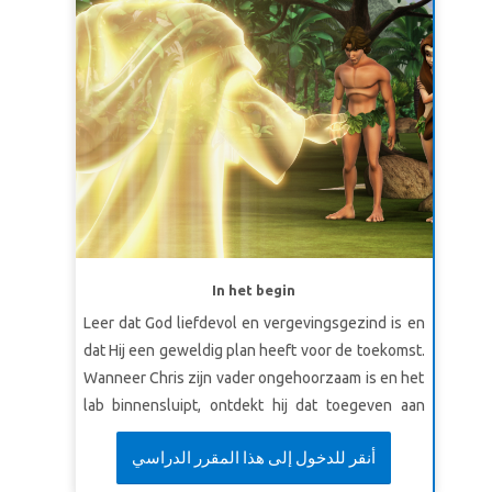
In het begin
Leer dat God liefdevol en vergevingsgezind is en
dat Hij een geweldig plan heeft voor de toekomst.
Wanneer Chris zijn vader ongehoorzaam is en het
lab binnensluipt, ontdekt hij dat toegeven aan
verleiding desastreuze gevolgen kan hebben!
أنقر للدخول إلى هذا المقرر الدراسي
Superbook neemt Chris, Joy en Gizmo mee om
getuige te zijn van Lucifers opstand en val uit de