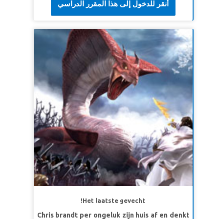
أنقر للدخول إلى هذا المقرر الدراسي
SuperVers:
'Want er is een Kind geboren: we
hebben een Koningszoon gekregen. Hij zal als
Koning heersen. Hij wordt Wonderlijk,
Raadgever, Sterke God, Eeuwige Vader en
Vredekoning genoemd.'
Jesaja 9:5 (BB)
LES 3: DEEL HET GESCHENK VAN GOD
SuperWaarheid:
Ik zal anderen over Jezus
vertellen, Gods cadeau.
SuperVers:
'Maar aan alle mensen die wél in
Hem geloven, heeft Hij het recht gegeven om
kinderen van God te worden. Ze worden
opnieuw geboren.'
Johannes 1:12 (BB)
Het laatste gevecht!
Chris brandt per ongeluk zijn huis af en denkt