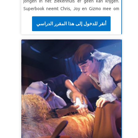
jongen in het ziekenhuis er geen kan krijgen.
Superbook neemt Chris, Joy en Gizmo mee om
Abraham te ontmoeten, die voor de ultieme test
أنقر للدخول إلى هذا المقرر الدراسي
van zijn geloof staat. Wees getuige van hoe deze
liefhebbende vader moet beslissen wie het
belangrijkst is: God of zijn geliefde zoon, Izaäk. De
kinderen leren dat de moeilijkste keuzes de
grootste vreugde kunnen brengen!
LES 1: EEN RELATIE MET GOD
SuperWaarheid:
Ik zal God gehoorzamen en op
Zijn beloften vertrouwen.
SuperVers:
"Als u Mij gehoorzaamt en altijd
goed doet, zal Ik Mijn plechtige belofte aan u
houden en u meer nakomelingen geven dan
geteld kan worden."
Genesis 17:1b-2 (BB)
LES 2: ZET GOD VOOROP
SuperWaarheid:
Ik zal God gehoorzamen, zelfs