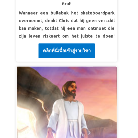
SuperVers: 'Wees sterk en moedig!' Wees dus
Brul!
nooit bang en laat je door niets tegenhouden.
Wanneer een bullebak het skateboardpark
Want Ik, je Heer God, ben met je, waar je ook
overneemt, denkt Chris dat hij geen verschil
gaat.' Jozua 1:9b (BB)
kan maken, totdat hij een man ontmoet die
zijn leven riskeert om het juiste te doen!
LES 2: VERTROUW OP GOD
Superboek neemt Chris, Joy en Gizmo mee
SuperWaarheid:
Ik lijk misschien klein, maar in
คลิกที่นี่เพื่อเข้าสู่รายวิชา
naar Daniel in Babylon, waar jaloerse rivalen
Gods ogen kan ik grote dingen doen.
samenzweren om een einde aan zijn leven te
SuperVers: “De mensen beoordelen iemand
maken. Wees getuige van ware moed in actie
naar het uiterlijk, maar de Heer kijkt naar het
en ontdek hoe geloof in God ons de kracht
hart.” 1 Samuel 16:7b (BB)
geeft om te doen wat juist is. De kinderen
LES 3: GOD STAAT AAN MIJN KANT
leren dat zelfs een leeuwenkuil niet
opgewassen is tegen Gods bescherming!
SuperWaarheid:
Jezus zal me leiden en
beschermen.
LES 1: GOD BEANTWOORDT GEBEDEN.
SuperVers: 'Mijn schapen luisteren naar mijn
SuperWaarheid:
God beantwoordt mijn
stem, en Ik ken ze, en ze volgen Mij.' John
gebeden.
10:27 (BB)
SuperVers:
'Als je Mij om hulp roept, zal Ik je