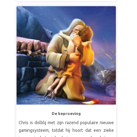
hemel. Ontdek de schoonheid van Gods
schepping in de Hof van Eden en ontdek hoe
Adam en Eva door ongehoorzaamheid zonde in de
wereld brengen. De kinderen leren dat God
liefdevol en vergevingsgezind is en dat Hij een
geweldig plan heeft voor de toekomst! *Bekijk
voor deze cursus een voorbeeld van de
Bijbelverhalenvideo, want sommige beelden
kunnen te intens zijn voor jonge kinderen. De
verkorte versie is minder intens. Bekijk ook de
Bijbel Achtergrond en de Wegwijzer video's.
De beproeving
Chris is dolblij met zijn razend populaire nieuwe
gamingsysteem, totdat hij hoort dat een zieke