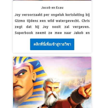
als het moeilijk is.
Jacob en Esau
SuperVers: "Doe de jongen geen pijn en doe
Joy veroorzaakt per ongeluk kortsluiting bij
hem niets!" zei de engel. "Nu weet ik dat u
Gizmo tijdens een wild watergevecht. Chris
God echt gehoorzaamt, want u was bereid om
zegt dat hij Joy nooit zal vergeven.
hem uw enige zoon te geven." Genesis 22:12
Superbook neemt ze mee naar Jakob en
(BB)
Ezau; een tweeling die niet met elkaar
LES 3: "GOD VOORZIET"
คลิกที่นี่เพื่อเข้าสู่รายวิชา
overweg kan. Ontdek hoe Jakob zijn vader
bedriegt, van Ezau steelt en vervolgens
SuperWaarheid:
God houdt van mij en gaf
vlucht voor zijn leven. Zie het spannende
Zichzelf voor mij.
moment waarop de broers elkaar eindelijk
SuperVers: “Want God had de wereld zo lief
weer ontmoeten. De kinderen leren hoe
dat Hij Zijn eniggeboren Zoon heeft
relaties die hopeloos verbroken lijken, door
gegeven, zodat iedereen die in Hem gelooft
vergeving hersteld worden!
niet verloren gaat, maar eeuwig leven heeft.”
John 3:16 (NBG)
LES WE DELEN IN GODS ZEGENINGEN
SuperWaarheid:
Ik ben een kind van God en ik
deel in al Zijn zegeningen.