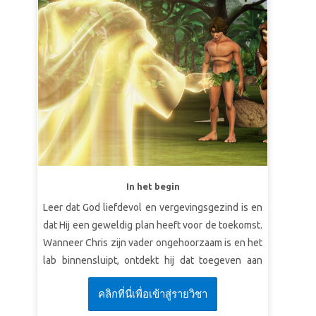
In het begin
Leer dat God liefdevol en vergevingsgezind is en
dat Hij een geweldig plan heeft voor de toekomst.
Wanneer Chris zijn vader ongehoorzaam is en het
lab binnensluipt, ontdekt hij dat toegeven aan
verleiding desastreuze gevolgen kan hebben!
คลิกที่นี่เพื่อเข้าสู่รายวิชา
Superbook neemt Chris, Joy en Gizmo mee om
getuige te zijn van Lucifers opstand en val uit de