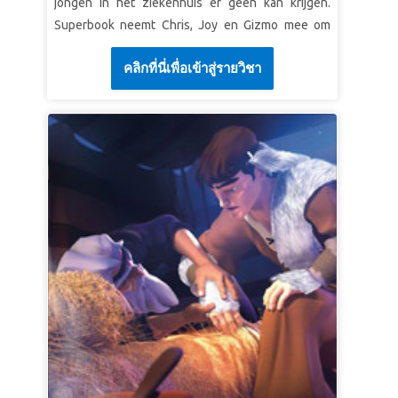
jongen in het ziekenhuis er geen kan krijgen.
Superbook neemt Chris, Joy en Gizmo mee om
Abraham te ontmoeten, die voor de ultieme test
คลิกที่นี่เพื่อเข้าสู่รายวิชา
van zijn geloof staat. Wees getuige van hoe deze
liefhebbende vader moet beslissen wie het
belangrijkst is: God of zijn geliefde zoon, Izaäk. De
kinderen leren dat de moeilijkste keuzes de
grootste vreugde kunnen brengen!
LES 1: EEN RELATIE MET GOD
SuperWaarheid:
Ik zal God gehoorzamen en op
Zijn beloften vertrouwen.
SuperVers:
"Als u Mij gehoorzaamt en altijd
goed doet, zal Ik Mijn plechtige belofte aan u
houden en u meer nakomelingen geven dan
geteld kan worden."
Genesis 17:1b-2 (BB)
LES 2: ZET GOD VOOROP
SuperWaarheid:
Ik zal God gehoorzamen, zelfs