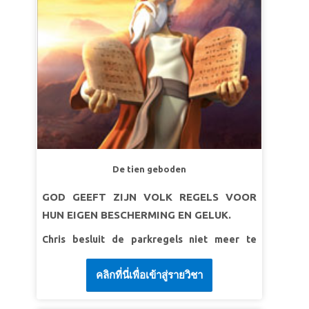
leren dat als God bij ons is, alles mogelijk is!
LES 1: GOD BEGRIJPT HET
SuperWaarheid:
God ziet, hoort en begrijpt
mij.
SuperVers:
“Ik heb waarlijk de onderdrukking
gezien van Mijn volk dat in Egypte is, en Ik heb
hun geroep gehoord vanwege hun opzichter,
want Ik ken hun smarten.”
Exodus 3:7
De tien geboden
LES 2: GOD IS MIJN KRACHT
SuperWaarheid:
God zal mijn zwakte
GOD GEEFT ZIJN VOLK REGELS VOOR
overwinnen.
HUN EIGEN BESCHERMING EN GELUK.
SuperVers:
Mozes smeekte: ‘O Heer, ik ben niet
Chris besluit de parkregels niet meer te
zo goed met woorden.’ ... Toen vroeg de HEER
volgen en leidt Joy en Gizmo in een
aan Mozes: ‘Wie maakt iemands mond? ... Ben ik
gevaarlijke grot - waar ze verdwalen!
คลิกที่นี่เพื่อเข้าสู่รายวิชา
het niet, de HEER? Ga nu! Ik zal bij u zijn terwijl u
Superbook vervoert hen naar de
spreekt, en Ik zal u onderwijzen in wat u moet
Sinaïwoestijn, waar ze Mozes, Aaron en de