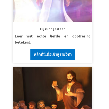
antwoorden. Ik zal je grote en geweldige dingen
laten zien, waarvan je nu nog niets weet.'
Jeremiah 33:3 (BB)
LES 2: WEES MOEDIG.
Hij is opgestaan
SuperWaarheid:
God zal me helpen op te
Leer wat echte liefde en opoffering
komen voor wat juist is.
betekent.
SuperVers: 'Vertrouw je hele leven aan Hem
toe. Dan zal Hij in alles voor je zorgen. ' Psalm
คลิกที่นี่เพื่อเข้าสู่รายวิชา
37:5 (BB)
LES 3 GOD REDT MIJ
SuperWaarheid:
God redt mij van problemen.
SuperVers:
'Hij bevrijdt en redt en doet
wonderen in de hemel en op de aarde. Hij heeft
Daniël gered van de leeuwen.’
Daniël 6:28 (BB)