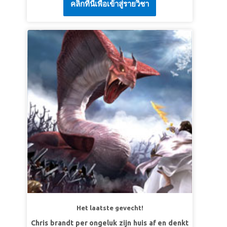
คลิกที่นี่เพื่อเข้าสู่รายวิชา
SuperVers:
'Want er is een Kind geboren: we
hebben een Koningszoon gekregen. Hij zal als
Koning heersen. Hij wordt Wonderlijk,
Raadgever, Sterke God, Eeuwige Vader en
Vredekoning genoemd.'
Jesaja 9:5 (BB)
LES 3: DEEL HET GESCHENK VAN GOD
SuperWaarheid:
Ik zal anderen over Jezus
vertellen, Gods cadeau.
SuperVers:
'Maar aan alle mensen die wél in
Hem geloven, heeft Hij het recht gegeven om
kinderen van God te worden. Ze worden
opnieuw geboren.'
Johannes 1:12 (BB)
Het laatste gevecht!
Chris brandt per ongeluk zijn huis af en denkt