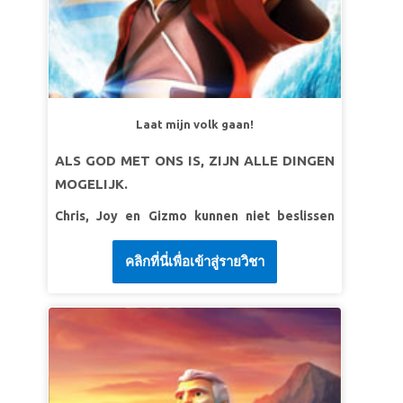
SuperVers:
"Ezau smeekte: 'Heb je maar één
zegen? O mijn vader, zegen mij ook!' Toen
stortte Ezau in en huilde."
Genesis 27:38 (BB)
LES WAARDEER UW ZEGENINGEN
SuperWaarheid:
Ik zal mijn best doen om al
Laat mijn volk gaan!
Gods zegeningen vast te houden.
ALS GOD MET ONS IS, ZIJN ALLE DINGEN
SuperVers:
De Man zei: "Je naam zal niet
MOGELIJK.
langer Jakob zijn. Je hebt geworsteld met God
en met mensen, en je hebt gewonnen. Daarom
Chris, Joy en Gizmo kunnen niet beslissen
zal je naam Israël zijn."
Genesis 32:28 (BB)
welk avontuur het spannendste aller tijden is,
LES ANDEREN VERGEVEN
totdat Superbook hen meeneemt naar het
คลิกที่นี่เพื่อเข้าสู่รายวิชา
oude Egypte! Ze ontmoeten Mozes, een prins
SuperWaarheid:
Ik zal anderen vergeven
die wegloopt om herder te worden. Ontdek
zoals Jezus mij vergeven heeft.
hoe God hem roept om Farao uit te dagen en
SuperVers: "Wees goed voor elkaar en vol
de Israëlieten uit slavernij te leiden. Wees
medeleven; vergeef elkaar zoals God u in
getuige van de wonderen, de plagen en de
Christus vergeven heeft." Efeze 4:32 (BB)
scheiding van de Rode Zee! De kinderen