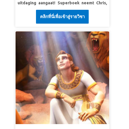
uitdaging aangaat! Superboek neemt Chris,
LES GEHOORZAAM GODS REGELS
Joy en Gizmo mee naar David in de heuvels
คลิกที่นี่เพื่อเข้าสู่รายวิชา
van het oude Bethlehem. Wees getuige hoe
SuperWaarheid:
Ik zal Gods regels
Goliath, een strijder die God uitlacht, niet
gehoorzamen, zelfs als de wereld zegt dat
opgewassen is tegen het geloof van een
het niet nodig is.
jonge herdersjongen. De kinderen leren dat
SuperVers:
"Houd met je hele hart van jullie
je elke angst kunt overwinnen door op de
Heer God. Doe alles wat Hij zegt. Wees trouw
Heer te vertrouwen! *Zorg ervoor dat je van
aan Hem. Dien Hem met je hele hart en je hele
te voren een voorbeeld van de
ziel."
Joshua 22:5b (BB)
Bijbelverhalenvideo bekijkt, want sommige
beelden kunnen te intens zijn voor jonge
kinderen. De verkorte versie is minder intens.
Bekijk ook een voorvertoning van de video's
van de Bijbel achtergrond en de Wegwijzer.*.
LES 1: GOD KAN ALLES AAN
SuperWaarheid:
God zal me helpen als ik voor
reusachtige problemen sta.