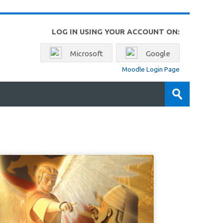
LOG IN USING YOUR ACCOUNT ON:
Microsoft
Google
Moodle Login Page
Search
courses
Submit