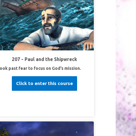
超级经文
“在各样善事上成全你们，叫你们遵行他
的旨意；又藉着耶稣基督在你们心里行他所喜悦的
事。”
希伯来书13:21
第3课分享上帝的礼物
超级真理：
我要与他人分享耶稣，上帝的礼物。
超级经文
“凡接待他的，就是信他名的人，他就赐
他们权柄，作神的儿女。”
约翰福音1:12
207 - Paul and the Shipwreck
ook past fear to focus on God’s mission.
Click to enter this course