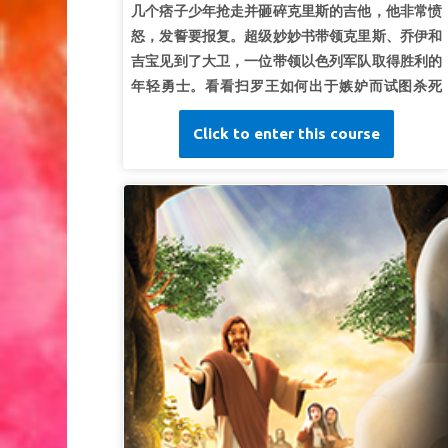
几个痞子少年抢走并砸碎克里斯的吉他，他非常愤
都要去行，使你们可以存活得福。”
申命记 5:33 (和
怒，发誓要报复。超级妙妙书带领克里斯、乔伊和
合本)
吉宝见到了大卫，一位带领以色列军队取得胜利的
年轻勇士。看看扫罗王如何出于嫉妒而试图杀死
他， 并了解为什么大卫没有报仇——即使他有绝佳
Click to enter this course
的机会。孩子们明白愤怒和报复无法成就上帝的旨
意。 *一定要提前观看本课的圣经故事视频，因为
有些画面 对年幼的孩子来说可能过于激烈。精简版
视频相对更加平和。也请务必预览圣经背景和路标
视频。
第一课：不给嫉妒心留余地
超级真理：
我不会嫉妒他人。
超级经文：
“在何处有嫉妒纷争，就在何处有扰乱
和各样的坏事。”
雅各书1：12（和合本）
第二课：愤怒无法掌控我
超级真理：
我不会被愤怒掌控。