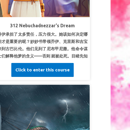
超级真理：
我要更多地寻求神。
超级经文：
“愿感动你的灵加倍地感动我。”
列王纪
 2:9b (和合本)
312 Nebuchadnezzar's Dream
乔伊承担了太多责任，压力很大。她该如何决定哪
些才是重要的呢？妙妙书带领乔伊、克里斯和吉宝
来到古巴比伦。他们见到了尼布甲尼撒。他命令谋
士们解释他梦的含义——否则 就被处死。目睹先知
但以理如何发现这个神秘的梦以及它的含义。孩子
Click to enter this course
们明白，该从哪寻求靠自己不可能获得的智慧。
第1课上帝显明
超级真理：
我们求问，上帝就显明。
超级经文
“你求告我，我就应允你，并将你所不知
道、又大又难的事指示给你。”
耶利米书33:3
第2课上帝给我们能力
超级真理：
上帝给我们成就大事的能力。