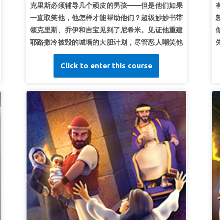
克里斯必须辅导几个顽皮的男孩——但是他们如果
一直取笑他，他怎样才能帮助他们？超级妙妙书带
领克里斯、乔伊和吉宝见到了尼希米。见证他重建
耶路撒冷被毁的城墙的大胆计划，尽管恶人嘲笑他
并密谋杀害 他！孩子们学会如何寻找勇气，面对任
Click to enter this course
何挑战。
第一课开始工作吧！
超级真理：
我要做上帝呼召我去做的事。
超级经文：
“天上的神必使我们亨通。我们作他仆
人的，要起来建造。”
尼希米记 2:20 (和合本)
第二课：迎接挑战
超级真理：
我会准备好迎接挑战。
超级经文：
“修造城墙的，扛抬材料的，都一手做
工一手拿兵器。”
尼希米记 4:17b (和合本)
第三课：主的喜乐