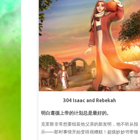
第三课尊敬上帝
超级真理：
我要信实良善。
超级经文：
路得说：“不要催我回去不跟随你，你
往哪里去，我也往哪里去；你在哪里住宿，我也在
那里住宿；你的国就是我的国，你的上帝就是我的
上帝。”
路得记 1:16 (和合本)
第二课上帝给我们一切所需的。
超级真理：
上帝是我的供应者。
超级经文：
“耶和华的圣民哪，你们当敬畏祂，因
敬畏祂的一无所缺。”
诗篇34：9（和合本）
第三课上帝救赎我。
304 Isaac and Rebekah
超级真理：
上帝救赎我。
超级经文：
“祂救赎你的命脱离死亡，以仁爱和慈
明白遵循上帝的计划总是最好的。
悲为你的冠冕。”
诗篇103:4 （和合本）
克里斯非常想要组装他父亲的新发明，他不听从指
示——那时事情开始变得很糟糕！超级妙妙书带领
克里斯，乔伊和吉宝来到古代希伯伦。在那里，亚