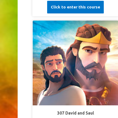
伯拉罕告诉他的仆人以利以谢如何为他的儿子以撒
Click to enter this course
寻找妻子。见证以利以谢如何前往远方，通过服从
和祈祷找到了对的人——利百加。孩子们明白遵循
上帝的计划总是最好的。
第一课上帝给人智慧
超级真理：
上帝将给我智慧。
超级经文：
“在你一切所行的事上都要认定他，他
必指引你的路。” 箴言 3:6 (
和合本)
第二课抵挡诱惑
超级真理：
上帝听见我的祷告。
超级经文：
“他既向我侧耳，我一生要求告他。”
诗
篇 116:2 (NLT)
第三课：顺服到祝福
超级真理：
顺服会带来祝福。
307 David and Saul
超级经文：
“耶和华你们神所吩咐你们行的，你们