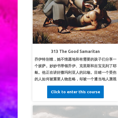
313 The Good Samaritan
乔伊特别饿，她不情愿地和有需要的孩子们分享一
个披萨。妙妙书带领乔伊、克里斯和吉宝见到了耶
稣。他正在讲好撒玛利亚人的比喻。目睹一个受伤
的人如何被重要人物忽略，却被一个遭当地人蔑视
的外地人出手相助。孩子们明白了关怀他人的重要
Click to enter this course
性，懂得所有都是我们的邻舍。
第1课平等待人
超级真理：
我会平等对待每个人。
超级经文
“他...不看重富足的过于贫穷的，因为都是