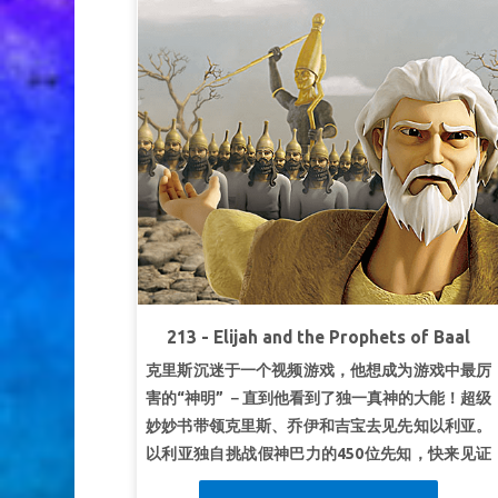
他手所造。”
约伯记 34:19
第2课爱邻如己
超级真理：
我要爱邻如己。
超级经文
“你要尽心、尽性、尽意爱主你的神。 就
是要爱人如己。”
路加福音 10:27b (NLT)
第3课善良慷慨
超级真理：
我会对别人友善和慷慨。
超级经文
“好施舍的，必得丰裕；滋润人的，必得
滋润。”
诗篇11:25
213 - Elijah and the Prophets of Baal
克里斯沉迷于一个视频游戏，他想成为游戏中最厉
害的“神明” －直到他看到了独一真神的大能！超级
妙妙书带领克里斯、乔伊和吉宝去见先知以利亚。
以利亚独自挑战假神巴力的450位先知，快来见证
这史诗般的决战。看看耶和华如何显明祂才是独一