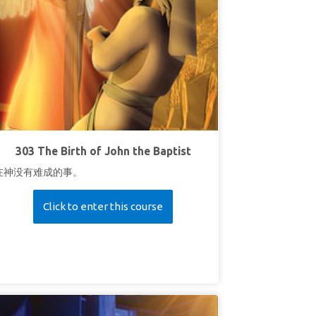
303 The Birth of John the Baptist
在神没有难成的事。
Click to enter this course