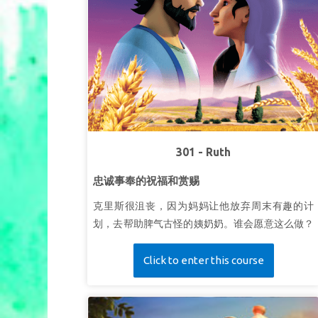
301 - Ruth
忠诚事奉的祝福和赏赐
克里斯很沮丧，因为妈妈让他放弃周末有趣的计
划，去帮助脾气古怪的姨奶奶。谁会愿意这么做？
超级妙妙书带克里斯、乔伊和吉宝来到古代伯利
恒。他们见到了一个名叫路得的年轻寡妇。路得离
Click to enter this course
开家人和故乡去服事她的婆婆。孩子们懂得忠诚事
奉祝福和赏赐。