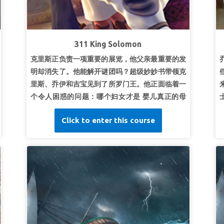
超级真理：
我跟随上帝，祂使我喜乐。
超级经文：
“因靠耶和华而得来的喜乐是你们的力
量。”
尼希米记 8:10b (和合本)
下
311 King Solomon
克里斯正负责一项重要的展览，他父亲最重要的发
明却消失了。他能解开谜团吗？超级妙妙书带领克
里斯、乔伊和吉宝见到了所罗门王。他正面临着一
个令人困惑的问题：哪个妇女才是 婴儿真正的母
亲？发现所罗门用令人惊奇的方式揭开真相。孩子
Click to enter this course
们明白真的智慧来自于上帝。 *一定要提前观看本
课的圣经故事视频，因为有些画面对年幼的孩子来
说可能过于激烈。 精简版视频相对更加平和。另外
也要提前观看圣经背景和路标视频。
第一课：真智慧
超级真理：
真智慧来自上帝。
超级经文：
“因为，耶和华赐人智慧；知识和聪明
都由他口所出。”
箴言 2:6 (和合本)