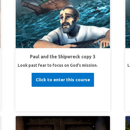
第二课：向上帝寻求智慧
超级真理：
我要向上帝寻求智慧。
超级经文：
我就应允你所求的，赐你聪明智
慧！”列王纪上 3:12 (和合本)
第三课：倚靠上帝的话语
超级真理：
我要把人生建立在上帝的话语上。
Paul and the Shipwreck copy 3
超级经文：
“
所以，凡听见我这话就去行的，好比
Look past fear to focus on God’s mission.
L
一个聪明人，把房子盖在磐石上。”
马太福音 7:24
(和合本)
Click to enter this course