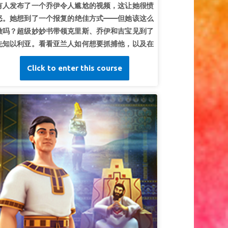
有人发布了一个乔伊令人尴尬的视频，这让她很愤
他所说的话一句都不落空。”
撒母耳记上3:19（和
怒。她想到了一个报复的绝佳方式——但她该这么
合本）
做吗？超级妙妙书带领克里斯、乔伊和吉宝见到了
先知以利亚。看看亚兰人如何想要抓捕他，以及在
他 把敌军困在以色列城后做了什么。孩子们明白仁
Click to enter this course
慈比报复更有能力。
第一课：神支持我们
超级真理：
上帝总是站在我这边。
超级经文：
神人说： “不要惧怕！与我们同在的比
与他们的更多。”
列王纪下 6:16 (和合本)
第二课：
仁慈和怜悯标志图案
超级真理：
我要向所有人展现怜悯和善意。
超级经文：
“只是我告诉你们，要爱你们的仇敌，
为那逼迫你们的祷告。”
马太福音 5:44 (和合本)
第三课：更多地寻求神