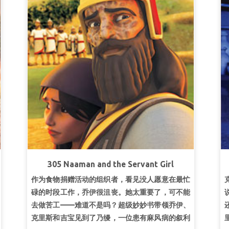
超级经文：
耶和华说：“看哪，他们成为一样的人
民，都是一样的言语，如今既要做这事来，以后他
们所要做的事就没有不成就的了。”
创世记50：
20（和合本）
第二课寻求圣灵
超级真理：
我要寻求圣灵。
超级经文：
“当五旬节完全到来时，他们都一致同
意在一处。”
使徒行传2:1 （和合本）
第三课灵的合一
超级真理：
神通过祂的灵使人合一。
超级经文：
“你们就要意念相同，爱心相同，有一
305 Naaman and the Servant Girl
样的心思，有一样的意念，使我的喜乐可以满
作为食物捐赠活动的组织者，看见没人愿意在最忙
足。”
腓立比书 2:2 （和合本）
碌的时段工作，乔伊很沮丧。她太重要了，可不能
去做苦工——难道不是吗？超级妙妙书带领乔伊、
克里斯和吉宝见到了乃缦，一位患有麻风病的叙利