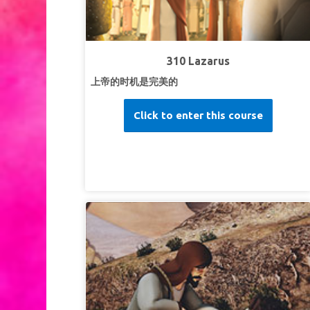
超级经文：
“生气却不要犯罪不可含怒到日落。”
以
弗所书 4:26 (和合本)
第三课：与上帝对话
310 Lazarus
超级真理：我能对上帝说话。
上帝的时机是完美的
超级经文：
“我神啊，我曾求告你，因为你必应允
我；求你向我侧耳，听我的言语。”
诗篇17：6（和
Click to enter this course
合本）