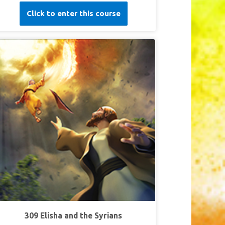
的他如何回应上帝的呼召，然后成长为以色列的领
Click to enter this course
袖。孩子们明白，年纪再小的人都可以被上帝呼
召。
第一课今天就事奉上帝
超级真理：
今天我能侍奉上帝。
超级经文：
“不可叫人小看你年轻。总要在言语、
行为、爱心、信心、清洁上，都作信徒的榜
样。”
提摩太前书4:12（和合本）
第二课聆听并服从神的声音
超级真理：
我会聆听神的声音并顺服祂。
超级经文：
“耶和华又来站着，像前三次呼唤
说：‘撒母耳啊！撒母耳！’ 撒母耳回答说：‘请说，
仆人敬听！’”
撒母耳前书 3:10 (和合本)
第三课：献给主
超级真理：
我要把一生奉献给主。
309 Elisha and the Syrians
超级经文：
“撒母耳长大了，耶和华与他同在，使