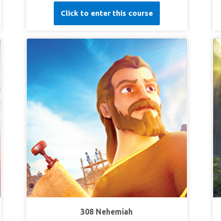
亚元帅。看看一个卑微的 以色列仆女如何给他带来
Click to enter this course
希望，目睹以利沙的神秘指示。孩子们懂得谦虚的
重要性。
第一课：只为上帝的荣耀
超级真理：
上帝用小事成就祂的荣耀。
超级经文：
“神却拣选了世上愚拙的，叫有智慧的
羞愧；又拣选了世上软弱的，叫那强壮的羞
愧。”
哥林多前书 1:27 （和合本）
第二课：学会谦卑
超级真理：
我要学会时刻保持谦虚。
超级经文：
所以经上说：“神阻挡骄傲的人，赐恩
给谦卑的人。”
雅各书 4:6(
和合本
)
第三课：医治和完整
超级真理：
上帝医治我，使我完整。
超级经文：
“祂赦免你的一切罪孽，医治你的一切
308 Nehemiah
疾病。”
诗篇 103:3 (和合本)