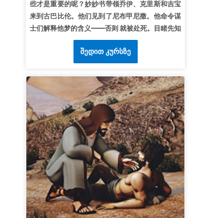
些才是重要的呢？妙妙书带领乔伊、克里斯和吉宝
(和合本)
来到古巴比伦。他们见到了尼布甲尼撒。他命令谋
士们解释他梦的含义——否则 就被处死。目睹先知
但以理如何发现这个神秘的梦以及它的含义。孩子
შედით კურსზე
们明白，该从哪寻求靠自己不可能获得的智慧。
第1课上帝显明
超级真理：
我们求问，上帝就显明。
超级经文
“你求告我，我就应允你，并将你所不知
道、又大又难的事指示给你。”
耶利米书33:3
第2课上帝给我们能力
超级真理：
上帝给我们成就大事的能力。
超级经文
“在各样善事上成全你们，叫你们遵行他
的旨意；又藉着耶稣基督在你们心里行他所喜悦的
事。”
希伯来书13:21
第3课分享上帝的礼物
超级真理：
我要与他人分享耶稣，上帝的礼物。