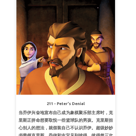
对更加平和。另外也要提前观看圣经背景和路标视
频。
第1课单单敬拜上帝
超级真理：
真神只有一位。
超级经文
“
以色列啊，你要听！耶和华我们神是独
一的主！你要尽心、尽性、尽力爱耶和华你的
神。”
申命记6：4－5（和合本）
第2课不要信靠偶像
超级真理：
我不信靠属世的偶像。
超级经文
“小子们哪，你们要自守，远避偶像。”
约
翰福音1:12（和合本）
211 - Peter's Denial
第3课全心全意
当乔伊兴奋地宣布自己成为象棋聚乐部主席时，克
超级真理：
我要全心全意信靠上帝。
里斯正拼命想要取悦一些篮球队的男孩。克里斯担
超级经文
“耶和华的眼目遍察全地，要显大能帮助
心别人的想法，就假装自己不认识乔伊。超级妙妙
向他心存诚实的人。”
历代志下16：9上(和合本)
书带领克里斯、乔伊和吉宝见到彼得，彼得曾三次