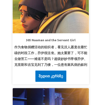
超级真理：
上帝听见我的祷告。
超级经文：
“他既向我侧耳，我一生要求告他。”
诗
篇 116:2 (NLT)
第三课：顺服到祝福
超级真理：
顺服会带来祝福。
305 Naaman and the Servant Girl
超级经文：
“耶和华你们神所吩咐你们行的，你们
作为食物捐赠活动的组织者，看见没人愿意在最忙
都要去行，使你们可以存活得福。”
申命记 5:33 (和
碌的时段工作，乔伊很沮丧。她太重要了，可不能
合本)
去做苦工——难道不是吗？超级妙妙书带领乔伊、
克里斯和吉宝见到了乃缦，一位患有麻风病的叙利
亚元帅。看看一个卑微的 以色列仆女如何给他带来
შედით კურსზე
希望，目睹以利沙的神秘指示。孩子们懂得谦虚的
重要性。
第一课：只为上帝的荣耀
超级真理：
上帝用小事成就祂的荣耀。
超级经文：
“神却拣选了世上愚拙的，叫有智慧的