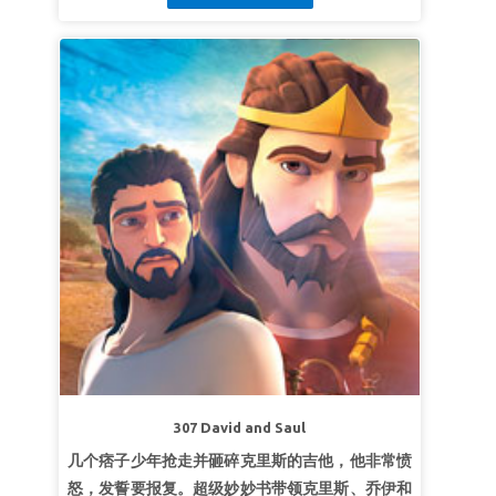
召。
第一课今天就事奉上帝
超级真理：
今天我能侍奉上帝。
超级经文：
“不可叫人小看你年轻。总要在言语、
行为、爱心、信心、清洁上，都作信徒的榜
样。”
提摩太前书4:12（和合本）
第二课聆听并服从神的声音
超级真理：
我会聆听神的声音并顺服祂。
超级经文：
“耶和华又来站着，像前三次呼唤
说：‘撒母耳啊！撒母耳！’ 撒母耳回答说：‘请说，
仆人敬听！’”
撒母耳前书 3:10 (和合本)
第三课：献给主
超级真理：
我要把一生奉献给主。
307 David and Saul
超级经文：
“撒母耳长大了，耶和华与他同在，使
几个痞子少年抢走并砸碎克里斯的吉他，他非常愤
他所说的话一句都不落空。”
撒母耳记上3:19（和
怒，发誓要报复。超级妙妙书带领克里斯、乔伊和