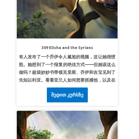
第三课：主的喜乐
超级真理：
我跟随上帝，祂使我喜乐。
超级经文：
“因靠耶和华而得来的喜乐是你们的力
量。”
尼希米记 8:10b (和合本)
309 Elisha and the Syrians
有人发布了一个乔伊令人尴尬的视频，这让她很愤
怒。她想到了一个报复的绝佳方式——但她该这么
做吗？超级妙妙书带领克里斯、乔伊和吉宝见到了
先知以利亚。看看亚兰人如何想要抓捕他，以及在
他 把敌军困在以色列城后做了什么。孩子们明白仁
შედით კურსზე
慈比报复更有能力。
第一课：神支持我们
超级真理：
上帝总是站在我这边。
超级经文：
神人说： “不要惧怕！与我们同在的比
与他们的更多。”
列王纪下 6:16 (和合本)