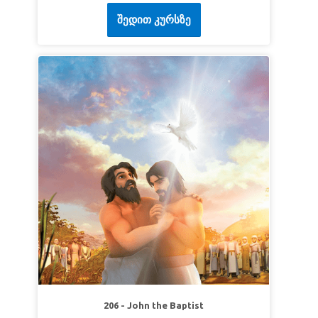
子们学习通过信靠上帝来克服困难和疑惑。
შედით კურსზე
第1课约伯信靠上帝
超级真理：
苦难来临时，我信靠上帝。
超级经文：
“我将这些事告诉你们，是要叫你们在
我里面有平安。在世上你们有苦难；但你们可以放
心，我已经胜了世界。”
《约翰福音》16:33（和合
本）
第2课上帝的同在
超级真理：
上帝永远与我同在。
超级经文：
“你们当刚强壮胆，不要害怕，也不要
畏惧他们，因为耶和华你的神和你同去。祂必不撇
下你，也不丢弃你。”
《申命记》31:6 （和合本）
第3课我的救赎主活着
超级真理：
耶稣是我的救赎主。
超级经文：
“我知道我的救赎主活着，末了必站立
206 - John the Baptist
在地上。”
《约伯记》19:25（和合本）