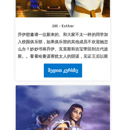
超级经文：
“祂必兴旺，我必衰微。”
《约翰福音》
3:30（和合本）
第3课天国里的大
205 - Esther
超级真理：
因着耶稣， 我可以在神国里为大。
乔伊想邀请一位新来的、和大家不太一样的同学加
超级经文：
“我实在告诉你们，凡妇女所生的，没
入校园俱乐部，如果俱乐部的其他成员不欢迎她怎
有一个兴起来大过施洗约翰的；然而天国里最小的
么办？妙妙书将乔伊、克里斯和吉宝带回到古代波
比他还大。”
《马太福音》11:11（和合本）
斯。。看看哈曼谋害犹太人的阴谋，见证王后以斯
帖在艰难时刻的抉择：是冒着生命危险面见国王？
შედით კურსზე
还是面对自己族人遭毁灭却视而不见？ - 或者在她
的人民被摧毁时保持沉默。孩子们将学到：上帝总
是会帮助你为正义挺身而出。
第1课：勇气来自于上帝
超级真理：
上帝让我有勇气做正确的事。
超级经文：
“我靠着那加给我力量的，凡事都能
做。”
腓立比书 4:13 (和合本)