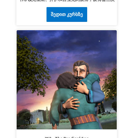
不认耶稣。他们三个见证了耶稣饶恕彼得，以及他
შედით კურსზე
们的关系怎样得到修复。孩子们学习：只要悔改，
每个人都可以得到饶恕。
第1课：彼得与耶稣
超级真理：
耶稣知道我的软弱。
超级经文：
因我们的大祭司并非不能体恤我们的软
弱。祂也曾凡事都受过试探，与我们一样，只是祂
没有犯罪。
《希伯来书》4:15（和合本）
第2课：耶稣呼唤我
超级真理：
跌倒时，耶稣呼唤我。
超级经文：
“你们中间谁有一百只羊失去一只，不
把这九十九只撇在旷野、去找那失去的羊，直到找
着呢？”
《路加福音》15：4（和合本）
第3课：耶稣爱我
超级真理：
无论我做过什么，耶稣都爱我。