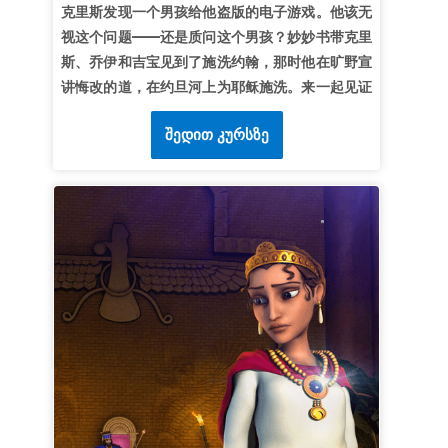
克里斯发现一个男孩给他盗版的电子游戏。他该无
视这个问题——还是质问这个男孩？妙妙书带克里
斯、乔伊和吉宝见到了施洗约翰，那时他在旷野宣
讲悔改的道，在约旦河上为耶稣施洗。来一起见证
约翰如何冒着生命危险面对一个邪恶的国王，以及
შედით კურსზე
他如何信实地选择顺服上帝，把他人引向耶稣。孩
子们学习知道：上帝的方式总是最好的。*请务必
预览本课圣经视频，以免画面对年幼的孩子过于激
烈。精简版的故事画面没有那么激烈。另外也要提
前观看圣经背景视频和路标视频。
第1课引向耶稣
超级真理：
我可以把人引向耶稣。
超级经文：
“天国近了！你们应当悔改。”
《马太福
音》3:2（和合本）
第2课愿主加增
超级真理：
愿主加增，愿己减少。