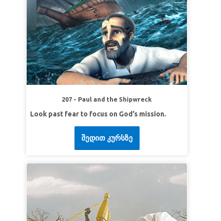
207 - Paul and the Shipwreck
Look past fear to focus on God’s mission.
შედით კურსზე