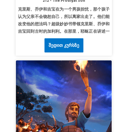
212 - The Prodigal Son
超级经文：
是高处的，是低处的，是别的受造之
克里斯、乔伊和吉宝在为一个男孩担忧，那个孩子
物，都不能叫我们与上帝的爱隔绝；这爱是在我们
认为父亲不会饶恕自己，所以离家出走了。他们能
的主基督耶稣里的。
《罗马书》8:39（和合本）
改变他的想法吗？超级妙妙书带领克里斯、乔伊和
吉宝回到古时的加利利。在那里，耶稣正在讲述一
个浪子的寓言故事。见证一个年轻人如何踏上自由
შედით კურსზე
和冒险的旅程，却发现自己最渴望的竟是父亲的
爱。孩子们学到：我们慈爱的天父总是乐意饶恕。
第1课乐意饶恕
超级真理：
我们的天父总是乐意宽恕。
超级经文：
主啊，你本为良善，乐意饶恕人，有丰
盛的慈爱赐给凡求告你的人。
《诗篇》86：5（和
合本）
第2课上帝耐心等候
超级真理：
上帝耐心等候我们转向祂。
超级经文：
“看哪，我站在门外叩门，若有听见我
声音就开门的，我要进到他那里去，我与他、他与