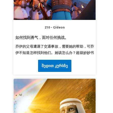
我一同坐席。”
《启示录》3:20（和合本）
第3课天上的宴席
超级真理：
当我们求主耶稣饶恕我们的罪，上帝就
210 - Gideon
欢喜！
超级经文：
“我告诉你们，一个罪人悔改，在天上
如何找到勇气，面对任何挑战。
也要这样为他欢喜，较比为九十九个不用悔改的义
乔伊的父母遭遇了交通事故，需要她的帮助，可乔
人欢喜更大。”
《路加福音》15：7（和合本）
伊不知道怎样找到他们。她该怎么办？超级妙妙书
带领乔伊、克里斯和吉宝穿越时空见到了基甸——
他当时正在躲避占领以色列的敌人，在人看来不可
შედით კურსზე
能成为英雄。来一起见证基甸从一个胆怯的懦夫转
变成一位勇敢的领袖，在众人都远离上帝时，他大
胆地跟随上帝。孩子们学习怎样有勇气面对任何挑
战。
第1课：上帝拣选基甸
超级真理：
上帝赐给我能力。