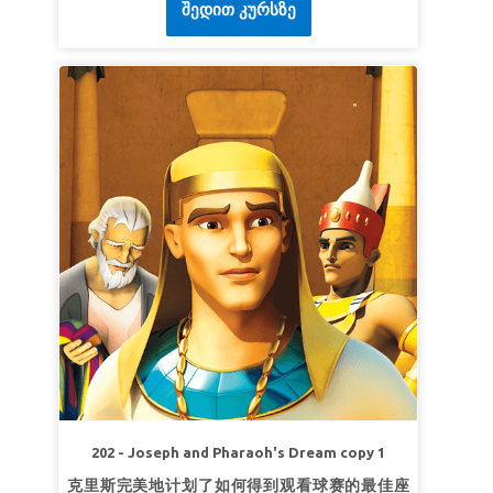
შედით კურსზე
火的考验中，他们做出勇敢的决定，经历了上帝的
奇妙庇护。孩子们知道服从上帝总是正确的决定。
*一定要提前观看本课的圣经故事视频，因为有些
画面对年幼的孩子来说可能过于激烈。精简版的故
事没有那么激烈。另外也要提前观看圣经背景和路
标视频。
第1课顺服上帝
超级真理：
“无论如何，我都要顺服上帝。”
超级经文：
“忍受试探的人是有福的，因为他经过
试验以后，必得生命的冠冕，这是主应许给那些爱
他之人的。”
雅各书1：12（和合本）
第2课上帝能
超级真理：
上帝能救我。
超级经文：
“即便如此，我们所侍奉的神，能将我
们从烈火的窑中救出来。王啊，他也必救我们脱离
202 - Joseph and Pharaoh's Dream copy 1
你的手。”
但以理书3:17（和合本）
克里斯完美地计划了如何得到观看球赛的最佳座