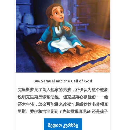
羞愧；又拣选了世上软弱的，叫那强壮的羞
愧。”
哥林多前书 1:27 （和合本）
第二课：学会谦卑
超级真理：
我要学会时刻保持谦虚。
超级经文：
所以经上说：“神阻挡骄傲的人，赐恩
给谦卑的人。”
雅各书 4:6(
和合本
)
第三课：医治和完整
超级真理：
上帝医治我，使我完整。
超级经文：
“祂赦免你的一切罪孽，医治你的一切
306 Samuel and the Call of God
疾病。”
诗篇 103:3 (和合本)
克里斯梦见了闯入他家的男孩，乔伊认为这个迹象
说明克里斯应该帮助他。但克里斯心存疑虑——他
还太年轻，怎么可能带来改变？超级妙妙书带领克
里斯、乔伊和吉宝见到了先知撒母耳见证 还是孩子
的他如何回应上帝的呼召，然后成长为以色列的领
შედით კურსზე
袖。孩子们明白，年纪再小的人都可以被上帝呼