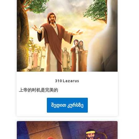
第二课：
仁慈和怜悯标志图案
超级真理：
我要向所有人展现怜悯和善意。
超级经文：
“只是我告诉你们，要爱你们的仇敌，
为那逼迫你们的祷告。”
马太福音 5:44 (和合本)
第三课：更多地寻求神
超级真理：
我要更多地寻求神。
超级经文：
“愿感动你的灵加倍地感动我。”
列王纪
下 2:9b (和合本)
310 Lazarus
上帝的时机是完美的
შედით კურსზე