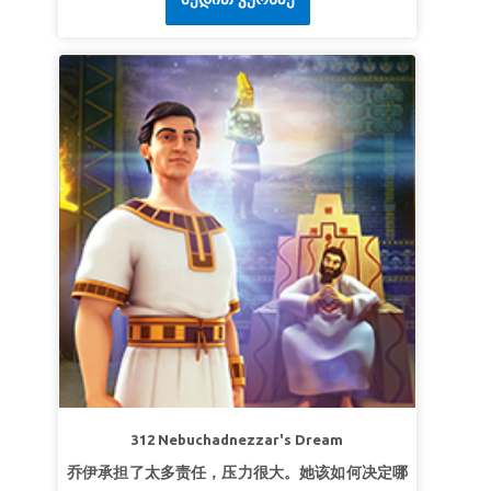
们明白真的智慧来自于上帝。 *一定要提前观看本
课的圣经故事视频，因为有些画面对年幼的孩子来
说可能过于激烈。 精简版视频相对更加平和。另外
也要提前观看圣经背景和路标视频。
第一课：真智慧
超级真理：
真智慧来自上帝。
超级经文：
“因为，耶和华赐人智慧；知识和聪明
都由他口所出。”
箴言 2:6 (和合本)
第二课：向上帝寻求智慧
超级真理：
我要向上帝寻求智慧。
超级经文：
我就应允你所求的，赐你聪明智
慧！”列王纪上 3:12 (和合本)
第三课：倚靠上帝的话语
超级真理：
我要把人生建立在上帝的话语上。
312 Nebuchadnezzar's Dream
超级经文：
“
所以，凡听见我这话就去行的，好比
乔伊承担了太多责任，压力很大。她该如何决定哪
一个聪明人，把房子盖在磐石上。”
马太福音 7:24