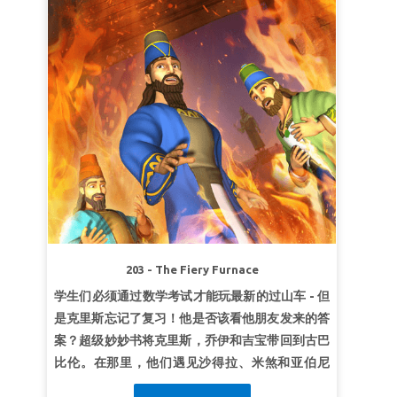
超级经文：
“我们听见了，就都心里惊怕；...耶和华
你们的神，本是上天下地的神。”
约书亚记
2:11（和合本）
第2课：在基督里得胜
超级真理：
靠着基督，我能克服一切阻碍。
超级经文：
“以色列人因着信，围绕耶利哥城七
日，城墙就倒塌了。 ”
希伯来书13:21(和合本)
第三课成为上帝的孩子
超级真理：
藉着基督，我成为上帝的孩子。
超级经文：
“所受的乃是儿子的心，因此我们呼
203 - The Fiery Furnace
叫‘阿爸！父！’”
罗马书8:15下 (和合本)
学生们必须通过数学考试才能玩最新的过山车 - 但
是克里斯忘记了复习！他是否该看他朋友发来的答
案？超级妙妙书将克里斯，乔伊和吉宝带回到古巴
比伦。在那里，他们遇见沙得拉、米煞和亚伯尼
歌，他们被要求跪拜雕像 - 不然将面临死亡！在烈