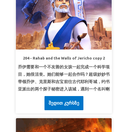
第2课：上帝造我们是有用意的。
超级真理：
上帝造我们是有用意的。
超级经文：
“焉知你得了王后的位分，不是为现今
的机会吗？”
以斯帖记4：14b（
和合本）
第3课成就上帝的旨意
超级真理：
上帝将帮助我成就他的旨意。
超级经文：
“我要求告至高的神，就是为我成全诸
204 - Rahab and the Walls of Jericho copy 2
事的神。”
诗篇57：2（和合本）
乔伊需要和一个不友善的女孩一起完成一个科学项
目，她很沮丧。她们能够一起合作吗？超级妙妙书
带领乔伊、克里斯和吉宝前往古代耶利哥城，约书
亚派出的两个探子秘密进入该城，遇到一个名叫喇
合的女人。她会出卖以色列人，还是会冒着生命危
შედით კურსზე
险帮助他们？孩子们学到，即便最高的城墙也抵不
过对上帝的信心。
第1课：至高的上帝
超级真理：
没有什么能抵挡上帝！