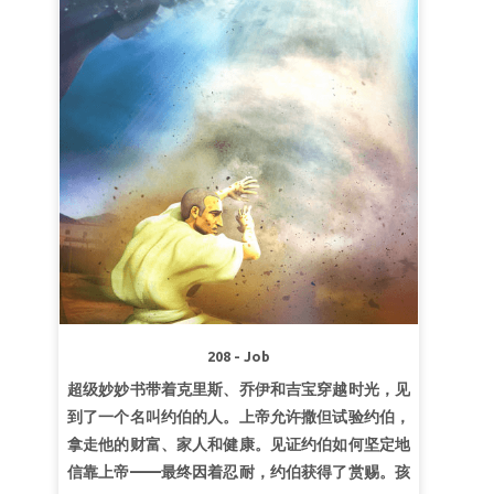
超级真理：
因着信，我要顺服上帝。
超级经文：“
挪亚因着信，既蒙神指示他未见的
事，动了敬畏的心，预备了一只方舟，使他全家得
救。”
《希伯来书》11：7（和合本）
第2课为取悦上帝而活
超级真理：
我将一生取悦上帝。
超级经文：“
人非有信，就不能得神的喜悦；因为
到神面前来的人必须信有神，且信祂赏赐那寻求祂
的人。”
《希伯来书》11:6 (和合本)
第3课上帝信守祂的应许
超级真理：
上帝总是信守祂的应许。
208 - Job
超级经文：
“我使云彩盖地的时候，必有虹现在云
超级妙妙书带着克里斯、乔伊和吉宝穿越时光，见
彩中,[b][g5] [/g5][/b]我便记念我与你们和各样有
到了一个名叫约伯的人。上帝允许撒但试验约伯，
血肉的活物所立的约，水就不再泛滥、毁坏一切有
拿走他的财富、家人和健康。见证约伯如何坚定地
血肉的物了。”
《创世记》9:14–15 (和合本)
信靠上帝——最终因着忍耐，约伯获得了赏赐。孩