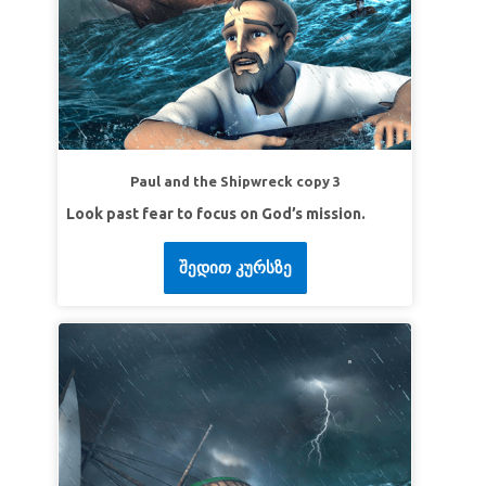
是要爱人如己。”
路加福音 10:27b (NLT)
第3课善良慷慨
超级真理：
我会对别人友善和慷慨。
超级经文
“好施舍的，必得丰裕；滋润人的，必得
滋润。”
诗篇11:25
Paul and the Shipwreck copy 3
Look past fear to focus on God’s mission.
შედით კურსზე