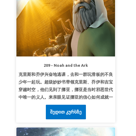
超级经文：
耶和华的使者向基甸显现，对他
说：“大能的勇士啊，耶和华与你同在！”
《士师
记》6:12（和合本）
第2课：基督里的得胜
超级真理：
上帝使我得胜。
超级经文：
“看哪，上帝是我的拯救；我要倚靠
祂，并不惧怕。因为主耶和华是我的力量，我的诗
歌，祂也成了我的拯救。”
《以赛亚书》12：2（和
209 - Noah and the Ark
合本）
克里斯和乔伊兴奋地逃课，去和一群玩滑板的不良
第3课：靠上帝成就大事
少年一起玩。超级妙妙书带领克里斯、乔伊和吉宝
穿越时空，他们见到了挪亚，挪亚是当时邪恶世代
超级真理：
因着上帝，我能成就大事。
中唯一的义人。来亲眼见证挪亚的信心如何成就一
超级经文：
我靠着那加给我力量的，凡事都能做。
个巨大的奇迹——因着他的信，挪亚、他的家人 以
《腓立比书》4:13（和合本）
შედით კურსზე
及地上所有的动物在一场毁灭性的洪灾中得救。孩
子们学到：上帝看顾那些信靠祂的人！
第1课凭信心顺服