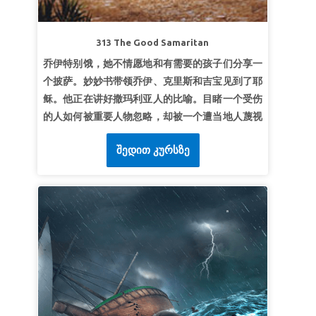
超级经文
“凡接待他的，就是信他名的人，他就赐
他们权柄，作神的儿女。”
约翰福音1:12
313 The Good Samaritan
乔伊特别饿，她不情愿地和有需要的孩子们分享一
个披萨。妙妙书带领乔伊、克里斯和吉宝见到了耶
稣。他正在讲好撒玛利亚人的比喻。目睹一个受伤
的人如何被重要人物忽略，却被一个遭当地人蔑视
的外地人出手相助。孩子们明白了关怀他人的重要
შედით კურსზე
性，懂得所有都是我们的邻舍。
第1课平等待人
超级真理：
我会平等对待每个人。
超级经文
“他...不看重富足的过于贫穷的，因为都是
他手所造。”
约伯记 34:19
第2课爱邻如己
超级真理：
我要爱邻如己。
超级经文
“你要尽心、尽性、尽意爱主你的神。 就