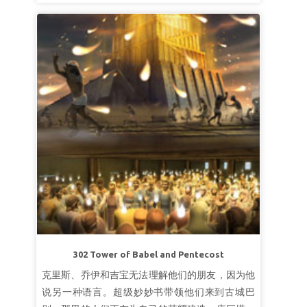
奉祝福和赏赐。
第三课尊敬上帝
超级真理：
我要信实良善。
超级经文：
路得说：“不要催我回去不跟随你，你
往哪里去，我也往哪里去；你在哪里住宿，我也在
那里住宿；你的国就是我的国，你的上帝就是我的
上帝。”
路得记 1:16 (和合本)
第二课上帝给我们一切所需的。
超级真理：
上帝是我的供应者。
超级经文：
“耶和华的圣民哪，你们当敬畏祂，因
敬畏祂的一无所缺。”
诗篇34：9（和合本）
第三课上帝救赎我。
302 Tower of Babel and Pentecost
超级真理：
上帝救赎我。
克里斯、乔伊和吉宝无法理解他们的朋友，因为他
超级经文：
“祂救赎你的命脱离死亡，以仁爱和慈
说另一种语言。超级妙妙书带领他们来到古城巴
悲为你的冠冕。”
诗篇103:4 （和合本）