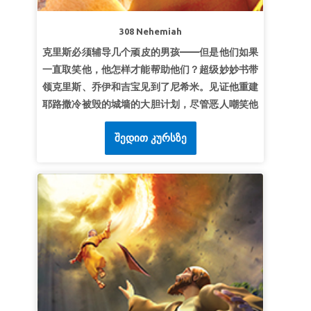
第三课：与上帝对话
308 Nehemiah
超级真理：我能对上帝说话。
克里斯必须辅导几个顽皮的男孩——但是他们如果
超级经文：
“我神啊，我曾求告你，因为你必应允
一直取笑他，他怎样才能帮助他们？超级妙妙书带
我；求你向我侧耳，听我的言语。”
诗篇17：6（和
领克里斯、乔伊和吉宝见到了尼希米。见证他重建
合本）
耶路撒冷被毁的城墙的大胆计划，尽管恶人嘲笑他
并密谋杀害 他！孩子们学会如何寻找勇气，面对任
შედით კურსზე
何挑战。
第一课开始工作吧！
超级真理：
我要做上帝呼召我去做的事。
超级经文：
“天上的神必使我们亨通。我们作他仆
人的，要起来建造。”
尼希米记 2:20 (和合本)
第二课：迎接挑战
超级真理：
我会准备好迎接挑战。
超级经文：
“修造城墙的，扛抬材料的，都一手做
工一手拿兵器。”
尼希米记 4:17b (和合本)