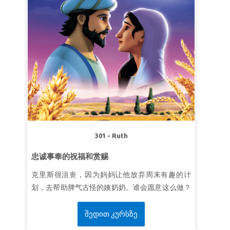
301 - Ruth
忠诚事奉的祝福和赏赐
克里斯很沮丧，因为妈妈让他放弃周末有趣的计
划，去帮助脾气古怪的姨奶奶。谁会愿意这么做？
超级妙妙书带克里斯、乔伊和吉宝来到古代伯利
恒。他们见到了一个名叫路得的年轻寡妇。路得离
შედით კურსზე
开家人和故乡去服事她的婆婆。孩子们懂得忠诚事