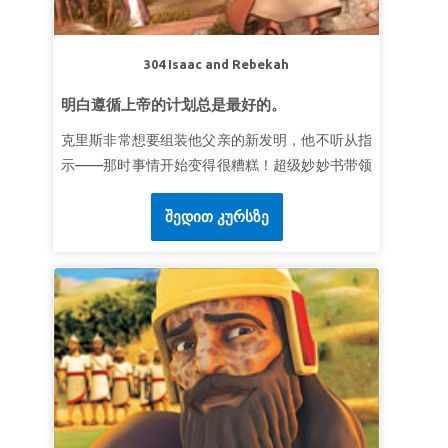
304 Isaac and Rebekah
明白遵循上帝的计划总是最好的。
克里斯非常想要组装他父亲的新发明，他不听从指
示——那时事情开始变得很糟糕！超级妙妙书带领
克里斯，乔伊和吉宝来到古代希伯伦。在那里，亚
伯拉罕告诉他的仆人以利以谢如何为他的儿子以撒
შედით კურსზე
寻找妻子。见证以利以谢如何前往远方，通过服从
和祈祷找到了对的人——利百加。孩子们明白遵循
上帝的计划总是最好的。
第一课上帝给人智慧
超级真理：
上帝将给我智慧。
超级经文：
“在你一切所行的事上都要认定他，他
必指引你的路。” 箴言 3:6 (
和合本)
第二课抵挡诱惑