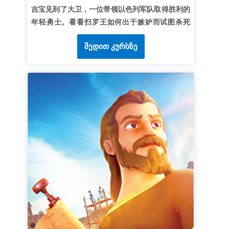
合本）
吉宝见到了大卫，一位带领以色列军队取得胜利的
年轻勇士。看看扫罗王如何出于嫉妒而试图杀死
他， 并了解为什么大卫没有报仇——即使他有绝佳
შედით კურსზე
的机会。孩子们明白愤怒和报复无法成就上帝的旨
意。 *一定要提前观看本课的圣经故事视频，因为
有些画面 对年幼的孩子来说可能过于激烈。精简版
视频相对更加平和。也请务必预览圣经背景和路标
视频。
第一课：不给嫉妒心留余地
超级真理：
我不会嫉妒他人。
超级经文：
“在何处有嫉妒纷争，就在何处有扰乱
和各样的坏事。”
雅各书1：12（和合本）
第二课：愤怒无法掌控我
超级真理：
我不会被愤怒掌控。
超级经文：
“生气却不要犯罪不可含怒到日落。”
以
弗所书 4:26 (和合本)