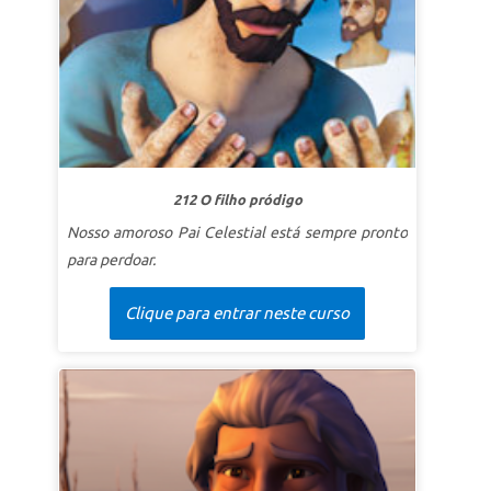
SuperVersículo
“Jesus entende cada fraqueza
nossa, porque Ele foi tentado de todas as
maneiras que nós somos. Mas Ele não pecou!”
Hebreus 4:15 (CEV)
LIÇÃO 2: JESUS CHAMA ME
SuperVerdade:
Jesus chama me quando eu falho.
SuperVersículo
“Se um homem tiver cem ovelhas
212 O filho pródigo
e uma delas se perder, o que ele fará? Ele não
Nosso amoroso Pai Celestial está sempre pronto
deixará as outras noventa e nove no deserto e irá
para perdoar.
procurar aquela que se perdeu até encontrá-la?”
Lucas 15:4 (NTLH)
Clique para entrar neste curso
LIÇÃO 3: JESUS AMA ME
SuperVerdade:
Jesus ama me, não importa o que
eu tenha feito.
SuperVersículo
“Nenhum poder no céu acima ou
na terra abaixo - na verdade, nada em toda a
criação será capaz de nos separar do amor de