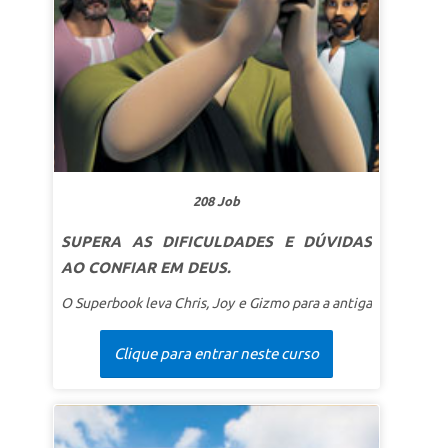
Reino dos Céus é maior do que ele!
Mateus 11:11
208 Job
SUPERA AS DIFICULDADES E DÚVIDAS
AO CONFIAR EM DEUS.
O Superbook leva Chris, Joy e Gizmo para a antiga
Galileia. Satanás recebeu permissão de Deus para
testar Job ao tirar sua fortuna, família e saúde.
Clique para entrar neste curso
Mesmo assim, Job confia firmemente em Deus —
e acaba sendo recompensado por sua
perseverança. Os alunos aprendem a superar as