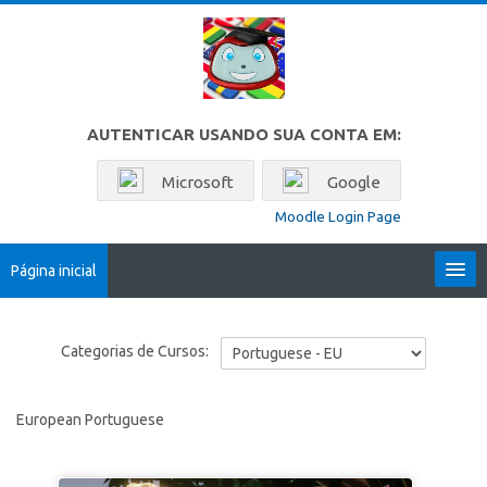
Ir para o conteúdo principal
AUTENTICAR USANDO SUA CONTA EM:
Microsoft
Google
Moodle Login Page
Página inicial
Locales
Categorias de Cursos:
Português - Brasil ‎(pt_br)‎
European Portuguese
Buscar
cursos
Env