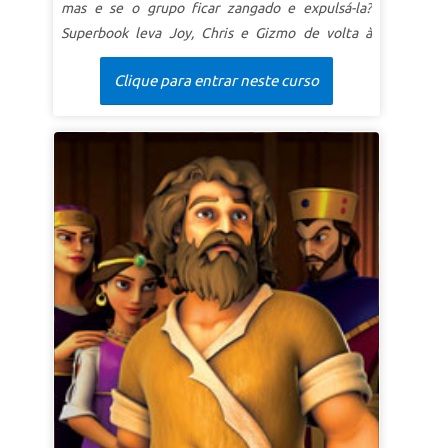
mas e se o grupo ficar zangado e expulsá-la?
SuperVerdade:
Por meio de Cristo, sou adotado
Superbook leva Joy, Chris e Gizmo de volta à
em Sua família.
antiga Pérsia. Descubra a trama perversa de
SuperVersículo
“Vocês receberam o Espírito de
Clique para entrar neste curso
Hamã para matar os judeus e veja como a rainha
Deus quando Ele os adotou como Seus próprios
Ester deve decidir se arrisca sua vida indo até o
filhos. Agora nós O chamamos de 'Abba, Pai'”.
rei - ou fica em silêncio enquanto seu povo é
Romanos 8:15b (NLT)
destruído. Os alunos aprendem que Deus sempre
o ajudará a defender o que é certo!
LIÇÃO 1 A CORAGEM VEM DE DEUS
SuperVerdade:
Deus me dá coragem para fazer a
coisa certa.
SuperVersículo
“Posso todas as coisas em Cristo
que me fortalece.”
(Filipenses 4:13 NVI).
LIÇÃO 2 CRIADO COM UM PROPÓSITO
SuperVerdade:
Deus me criou com um propósito.
SuperVersículo
"Quem sabe se você foi feita