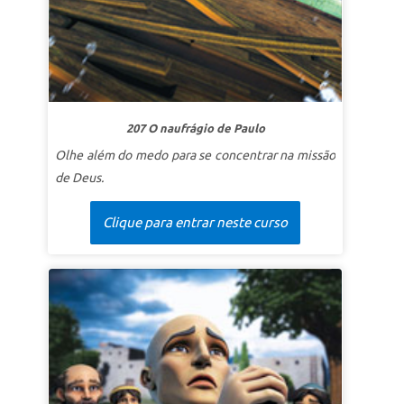
LIÇÃO 1 ELAS APONTAM PARA JESUS.
SuperVerdade:
Posso apontar outros para Cristo.
SuperVersículo
“Volte-se para Deus! O reino dos
céus logo estará aqui.”
Mateus 3:2b (CEV)
207 O naufrágio de Paulo
LIÇÃO 2 MAIS DE JESUS
Olhe além do medo para se concentrar na missão
SuperVerdade:
Quero mais de Jesus e menos de
de Deus.
mim.
SuperVersículo
“Ele deve aumentar, mas eu devo
Clique para entrar neste curso
diminuir.”
(João 3:30 ARC.)
LIÇÃO 3 A GRANDEZA DO REINO
SuperVerdade:
Por causa de Jesus, posso ser
grande no Reino de Deus.
SuperVersículo
“Em verdade vos digo, de todos os
que já viveram, nenhum é maior do que João
Batista. No entanto, mesmo a menor pessoa no