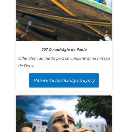
Bíblico e Placas Sinalizadoras.
LIÇÃO 1 ELAS APONTAM PARA JESUS.
SuperVerdade:
Posso apontar outros para Cristo.
SuperVersículo
“Volte-se para Deus! O reino dos
céus logo estará aqui.”
Mateus 3:2b (CEV)
207 O naufrágio de Paulo
LIÇÃO 2 MAIS DE JESUS
Olhe além do medo para se concentrar na missão
SuperVerdade:
Quero mais de Jesus e menos de
de Deus.
mim.
SuperVersículo
“Ele deve aumentar, mas eu devo
Натисніть для входу до курсу
diminuir.”
(João 3:30 ARC.)
LIÇÃO 3 A GRANDEZA DO REINO
SuperVerdade:
Por causa de Jesus, posso ser
grande no Reino de Deus.
SuperVersículo
“Em verdade vos digo, de todos os
que já viveram, nenhum é maior do que João