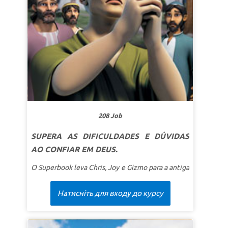
Batista. No entanto, mesmo a menor pessoa no
Reino dos Céus é maior do que ele!
Mateus 11:11
208 Job
SUPERA AS DIFICULDADES E DÚVIDAS
AO CONFIAR EM DEUS.
O Superbook leva Chris, Joy e Gizmo para a antiga
Galileia. Satanás recebeu permissão de Deus para
testar Job ao tirar sua fortuna, família e saúde.
Натисніть для входу до курсу
Mesmo assim, Job confia firmemente em Deus —
e acaba sendo recompensado por sua