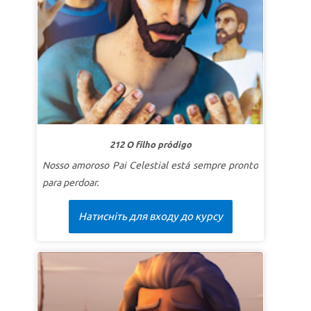
SuperVerdade:
Jesus conhece minhas fraquezas.
SuperVersículo
“Jesus entende cada fraqueza
nossa, porque Ele foi tentado de todas as
maneiras que nós somos. Mas Ele não pecou!”
Hebreus 4:15 (CEV)
LIÇÃO 2: JESUS CHAMA ME
SuperVerdade:
Jesus chama me quando eu falho.
SuperVersículo
“Se um homem tiver cem ovelhas
212 O filho pródigo
e uma delas se perder, o que ele fará? Ele não
Nosso amoroso Pai Celestial está sempre pronto
deixará as outras noventa e nove no deserto e irá
para perdoar.
procurar aquela que se perdeu até encontrá-la?”
Lucas 15:4 (NTLH)
Натисніть для входу до курсу
LIÇÃO 3: JESUS AMA ME
SuperVerdade:
Jesus ama me, não importa o que
eu tenha feito.
SuperVersículo
“Nenhum poder no céu acima ou
na terra abaixo - na verdade, nada em toda a