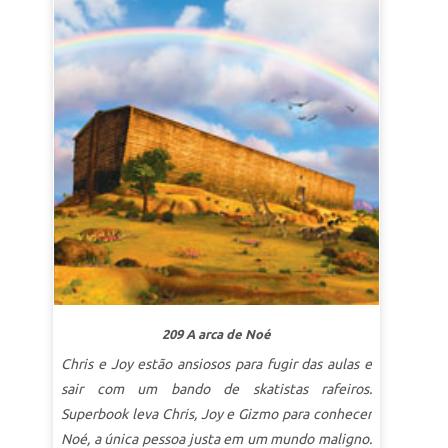
perseverança. Os alunos aprendem a superar as
dificuldades e dúvidas ao confiar em Deus.
LIÇÃO 1 JOB CONFIA EM DEUS
SuperVerdade:
Quando surgem problemas, posso
confiar em Deus.
SuperVersículo
Ele disse: “Eu lhes disse essas
coisas para que tenham paz em mim. Neste
mundo você terá problemas. Mas tenha coragem!
Eu superei o mundo."
(João 16:33 NVI).
LIÇÃO 2 A PRESENÇA DE DEUS
SuperVerdade: Deus Está Sempre Comigo
SuperVersículo
“Sê forte e tem bom ânimo, não
209 A arca de Noé
temas nem tenhas medo deles; porque o Senhor
Chris e Joy estão ansiosos para fugir das aulas e
vosso Deus é quem vai convosco. Ele não te
sair com um bando de skatistas rafeiros.
deixará nem te desamparará.”
Deuteronômio
Superbook leva Chris, Joy e Gizmo para conhecer
31:6 (NTLH).
Noé, a única pessoa justa em um mundo maligno.