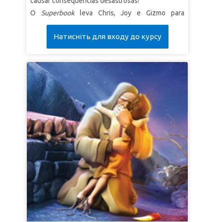
causar consequências desastrosas!
O
Superbook
leva Chris, Joy e Gizmo para
testemunharem a rebelião de Lúcifer e sua queda
Натисніть для входу до курсу
do céu. Neste curso, vamos explorar a beleza da
Criação de Deus no jardim do Éden e descobrir
como Adão e Eva trouxeram o pecado ao mundo
por meio da desobediência. As crianças
aprenderão que Deus é amoroso, perdoador e
que Ele tem um plano maravilhoso para o futuro!
*Certifique-se de visualizar previamente o vídeo
da história bíblica deste curso, pois algumas
imagens podem ser fortes ou intensas demais
para as crianças pequenas. A versão resumida é
menos intensa.
O mesmo se aplica aos vídeos
Contexto Bíblico e Sinais.
LIÇÃO 1: HONRAR A DEUS
SuperVerdade:
Honrarei a Deus, meu Criador, e
obedecerei à Sua Palavra.