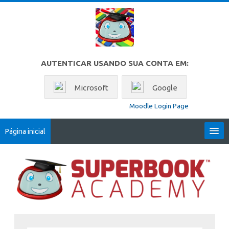
Ir para o conteúdo principal
AUTENTICAR USANDO SUA CONTA EM:
Microsoft
Google
Moodle Login Page
Página inicial
Locales
Superbook Academy Internati
Português - Brasil ‎(pt_br)‎
Buscar
cursos