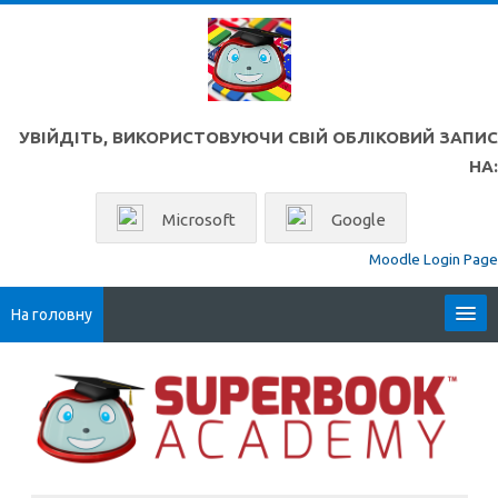
Перейти до головного вмісту
УВІЙДІТЬ, ВИКОРИСТОВУЮЧИ СВІЙ ОБЛІКОВИЙ ЗАПИС
НА:
Microsoft
Google
Moodle Login Page
На головну
Locales
Superbook Academy Internati
Українська ‎(uk)‎
Пошук
курсів